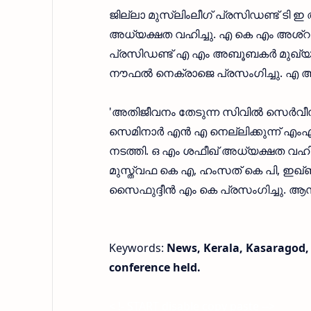
ജില്ലാ മുസ്ലിംലീഗ് പ്രസിഡണ്ട് ടി 
അധ്യക്ഷത വഹിച്ചു. എ കെ എം അശ്റ
പ്രസിഡണ്ട് എ എം അബൂബകർ മുഖ്യ 
നൗഫൽ നെക്രാജെ പ്രസംഗിച്ചു. എ അബ്
'അതിജീവനം തേടുന്ന സിവിൽ സെർവീസ്,
സെമിനാർ എൻ എ നെല്ലിക്കുന്ന് എ
നടത്തി. ഒ എം ശഫീഖ് അധ്യക്ഷത വഹി
മുസ്ത്വഫ കെ എ, ഹംസത് കെ പി, ഇഖ്ബ
സൈഫുദ്ദീൻ എം കെ പ്രസംഗിച്ചു. ആസ
Keywords:
News, Kerala, Kasaragod, 
conference held.
< !- START disable copy paste -->