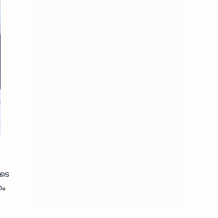
ുടെ
നം