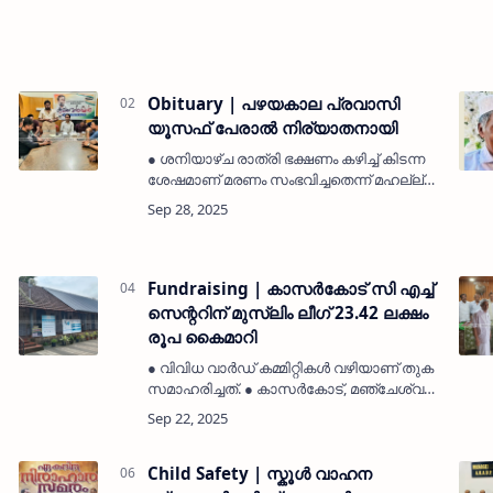
Obituary | പഴയകാല പ്രവാസി
യൂസഫ് പേരാൽ നിര്യാതനായി
● ശനിയാഴ്ച രാത്രി ഭക്ഷണം കഴിച്ച് കിടന്ന
ശേഷമാണ് മരണം സംഭവിച്ചതെന്ന് മഹല്ല്
നിവാസികൾ. ● ഭാര്യ മൈമൂന; ജാസ്മിൻ,
യസ്നാസ് എന്നിവർ മക്കളാണ്. ● മൃതദേഹം
പേരാൽ കണ്ണൂർ ജുമാ മസ്ജിദ്
ഖബർസ്ഥാനി…
Fundraising | കാസർകോട് സി എച്ച്
സെന്ററിന് മുസ്‌ലിം ലീഗ് 23.42 ലക്ഷം
രൂപ കൈമാറി
● വിവിധ വാർഡ് കമ്മിറ്റികൾ വഴിയാണ് തുക
സമാഹരിച്ചത്. ● കാസർകോട്, മഞ്ചേശ്വരം,
ഉദുമ നിയോജക മണ്ഡലങ്ങളിൽ നിന്നാണ്
ഫണ്ട് ശേഖരിച്ചത്. ● മുസ്‌ലിം ലീഗ് ജില്ലാ
പ്രസിഡൻ്റ് കല്ലട്ര മാഹിൻ ഹാജിയാ…
Child Safety | സ്കൂൾ വാഹന