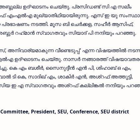
ഇ അബ്ദുല്ല ഉദ്ഘാടനം ചെയ്തു. പ്രസിഡണ്ട് സി എ സലീം
ഫ്‌ എംഎൽഎ മുഖ്യാതിഥിയായിരുന്നു. എസ് ഇ യു സംസ്ഥ
പ്രഭാഷണം നടത്തി. മൂസ ബി ചെർക്കള, സഹീർ ആസിഫ്,
ദുർ റഹ്‌മാൻ സ്വാഗതവും സിയാദ് പി നന്ദിയും പറഞ്ഞു.
 അനിവാര്യമാകുന്ന വീണ്ടെടുപ്പ്' എന്ന വിഷയത്തിൽ നടന്
ംഎൽഎ ഉദ്ഘാടനം ചെയ്തു. നാസർ നങ്ങാരത്ത് വിഷയാവത
ച്ചു. കെ എം ബശീർ, സൈനുദ്ദീൻ എൻ പി, ശിഹാബ് ഒ എം,
ാൽ ടി കെ, സാദിഖ് എം, ശാകിർ എൻ, അശ്റഫ്‌ അത്തൂട്ടി,
ിയ ഇ എ സ്വാഗതവും അശ്റഫ്‌ കല്ലിങ്കൽ നന്ദിയും പറഞ്
Committee, President, SEU, Conference, SEU district