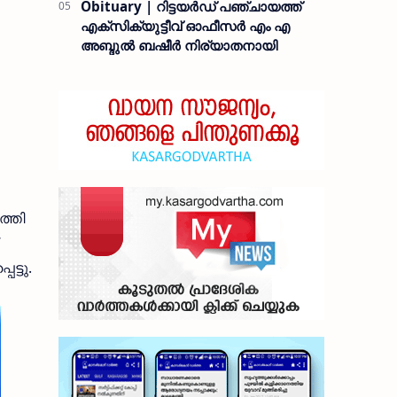
Obituary | റിട്ടയർഡ് പഞ്ചായത്ത്
എക്സിക്യുട്ടീവ് ഓഫീസർ എം എ
അബ്ദുൽ ബഷീർ നിര്യാതനായി
ത്തി
ട്ടു.