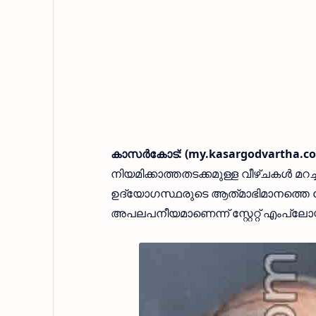
കാസർകോട്: (my.kasargodvartha.com
നിയമിക്കാത്തതടക്കമുള്ള വീഴ്ചകൾ 
ഉദ്യോഗസ്ഥരുടെ ആത്‌മാഭിമാനത്തെ ച
അപലപനീയമാണെന്ന് സ്റ്റേറ്റ് എംപ്ലോ