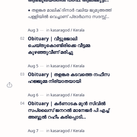
മുസ്ലിയാർ അനുസ്മരണം നടത്തി
● തളങ്കര മാലിക് ദിനാർ വലിയ ജുമുഅത്ത്
പള്ളിയിൽ വെച്ചാണ് പ്രാർഥനാ സദസ്സ്
ഒരുക്കിയത് ● സമസ്ത ട്രഷറർ കൊയ്യോട്
ഉമർ മുസ്ലിയാർ പരിപാടിക്ക് നേതൃത്വം
നൽകി കാസ…
Obituary | വീട്ടുജോലി
ചെയ്തുകൊണ്ടിരിക്കെ വീട്ടമ്മ
കുഴഞ്ഞുവീണ് മരിച്ചു
Obituary | തളങ്കര കടവത്തെ നഫീസ
ഹജ്ജുമ്മ നിര്യാതയായി
Obituary | കർണാടക മുൻ സിവില്‍
സപ്ലൈസ് ജനറൽ മാനേജർ പി എച്ച്
അബ്ദുൽ റഹീം കരിപ്പൊടി
നിര്യാതനായി