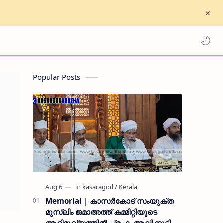
Popular Posts
Memorial | കാസർകോട് സംയുക്ത
മുസ്ലിം ജമാഅത്ത് കമ്മിറ്റിയുടെ
ആഭിമുഖ്യത്തിൽ പ്രഫ. ആലിക്കുട്ടി