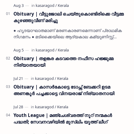
Obituary | വീട്ടുജോലി ചെയ്തുകൊണ്ടിരിക്കെ വീട്ടമ്മ
കുഴഞ്ഞുവീണ് മരിച്ചു
● ഹൃദയാഘാതമാണ് മരണകാരണമെന്നാണ് പ്രാഥമിക
നിഗമനം ● മടിക്കൈയിലെ ആദ്യകാല കമ്യൂണിസ്റ്റ്
പ്രവർത്തകരായ രാമൻ്റെയും ചിരുതേയിയുടെയും
മകളാണ് ● വിവരമറിഞ്ഞ് ജനപ്ര…
Obituary | തളങ്കര കടവത്തെ നഫീസ ഹജ്ജുമ്മ
നിര്യാതയായി
Obituary | കാസർകോട്ടെ ടോപ്സ് ബേക്കറി ഉടമ
അണങ്കൂർ പച്ചക്കാട്ടെ വിനയരാജ് നിര്യാതനായി
Youth League | മഞ്ചേശ്വരത്ത് നൂറ് നന്മകൾ
പദ്ധതി; സേവനവഴിയിൽ മുസ്ലിം യൂത്ത് ലീഗ്