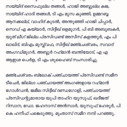
സയ്യിദ് സൈഫുല്ല തങ്ങൾ, ഹാജി അബ്ദുല്ല കജ,
സയ്യിദ് ഹാദി തങ്ങൾ, ടി എം മൂസ കുഞ്ഞി, ഉമ്മറബ്ബ
ആനക്കല്ല്, വാഹിദ് കുടൽ, അന്തുഞ്ഞി ഹാജി ചിപ്പാർ,
സെഡ് എ കയ്യാർ, സിദ്ദീഖ് ഒളമുഗർ, പി ബി അബൂബകർ,
യൂത് ലീഗ് ജില്ല പ്രസിഡണ്ട് അസീസ് കളത്തൂർ, എം പി
ഖാലിദ്, ബിഎം മുസ്ത്വഫ, സിദ്ദീഖ് മഞ്ചേശ്വരം, സവാദ്
അംഗഡിമുഗർ, അബ്ദുർ റഹ്‌മാൻ ബന്തിയോട്, എ എ
ആഇശ പെർള, ടി എം ശുഹൈബ് സംസാരിച്ചു.
മഞ്ചേശ്വരം ബ്ലോക് പഞ്ചായത്ത് പ്രസിഡണ്ട് സമീന
ടീചെർ, ജില്ലാ പഞ്ചായത്ത് അംഗങ്ങളായ റഹ്‌മാൻ
ഗോൾഡൻ, ജമീല സിദ്ദീഖ് ദണ്ഡഗോളി, പഞ്ചായത്ത്‌
പ്രസിഡന്റുമാരായ യുപി താഹിറ യൂസുഫ്, ഖദീജത്
റിസാന, ഡോ. ജഹനാസ് അൻസാർ, യൂസുഫ് ഹേരൂർ, പി
കെ ഹനീഫ് പങ്കെടുത്തു. മുംതാസ് സമീറ നന്ദി പറഞ്ഞു.