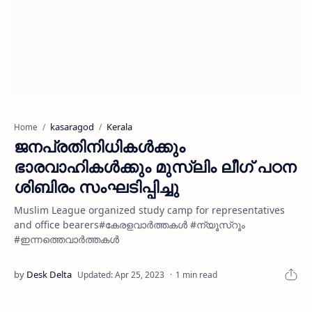
kasaragod
Kerala
Home
ജനപ്രതിനിധികൾക്കും
ഭാരവാഹികൾക്കും മുസ്ലിം ലീഗ് പഠന
ശിബിരം സംഘടിപ്പിച്ചു
Muslim League organized study camp for representatives
and office bearers#കേരളവാർത്തകൾ #ന്യൂസ്റൂം
#ഇന്നത്തെവാർത്തകൾ
1 min read