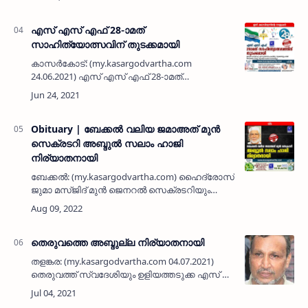
കുമ്പളയിലെ പരേതനായ മമ്മണ - ബീഫാത്വിമ
ദമ്പതികളുടെ മകളാണ്. &…
എസ് എസ് എഫ് 28-ാമത്
സാഹിത്യോത്സവിന് തുടക്കമായി
കാസർകോട്: (my.kasargodvartha.com
24.06.2021) എസ് എസ് എഫ് 28-ാമത്
സാഹിത്യോത്സവിന് കാസർക്കോട്ട് തുടക്കമായി.
പ്രാഥമിക ഘട്ടമായ ബ്ലോക് തലത്തിലാണ്
മത്സരം നടക്കുന്നത്. മഞ്ചേശ്വരം ഡിവിഷൻ പ…
Obituary | ബേക്കല്‍ വലിയ ജമാഅത് മുന്‍
സെക്രടറി അബ്ദുല്‍ സലാം ഹാജി
നിര്യാതനായി
ബേക്കൽ: (my.kasargodvartha.com) ഹൈദ്രോസ്
ജുമാ മസ്ജിദ് മുന്‍ ജെനറൽ സെക്രടറിയും
പ്രവാസിയുമായിരുന്ന അബ്ദുല്‍ സലാം ഹാജി
(75) നിര്യാതനായി. ദീർഘകാലം സീമാൻ
ആയിരുന്നു. പിന്നീട് ശർജയിൽ സൂപർ…
തെരുവത്തെ അബ്ദുല്ല നിര്യാതനായി
തളങ്കര: (my.kasargodvartha.com 04.07.2021)
തെരുവത്ത് സ്വദേശിയും ഉളിയത്തടുക്ക എസ് പി
നഗറിൽ താമസക്കാരനുമായ അബ്ദുല്ല (62)
നിര്യാതനായി. പരേതരായ അഹ്‌മദ്‌ -