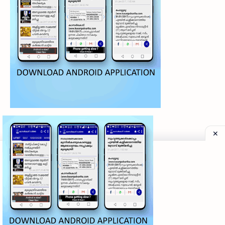
©
2026
‧
My Kasaragod Vartha | LATEST KASARAGOD LOCAL NE
Privacy Policy
|
Grievance Redressal