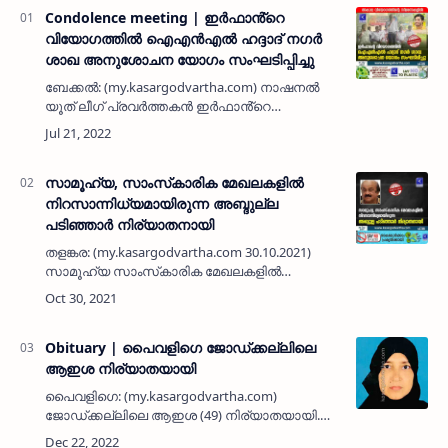
Condolence meeting | ഇർഫാൻ്റെ
വിയോഗത്തിൽ ഐഎൻഎൽ ഹദ്ദാദ് നഗർ
ശാഖ അനുശോചന യോഗം സംഘടിപ്പിച്ചു
ബേക്കൽ: (my.kasargodvartha.com) നാഷനൽ
യൂത് ലീഗ് പ്രവർത്തകൻ ഇർഫാൻ്റെ
വിയോഗത്തിൽ ഐഎൻഎൽ ഹദ്ദാദ് നഗർ ശാഖ
അനുശോചന യോഗം സംഘടിപ്പിച്ചു.
ചെറുപ്രായത്തിൽ തന്നെ പൊതുപ്രവർത്തന
രംഗത്ത് മികവുറ്റ…
സാമൂഹ്യ, സാംസ്‌കാരിക മേഖലകളിൽ
നിറസാന്നിധ്യമായിരുന്ന അബ്ദുല്ല
പടിഞ്ഞാർ നിര്യാതനായി
തളങ്കര: (my.kasargodvartha.com 30.10.2021)
സാമൂഹ്യ സാംസ്‌കാരിക മേഖലകളിൽ
നിറസാന്നിധ്യമായിരുന്ന തളങ്കര പടിഞ്ഞാറിലെ
അബ്ദുല്ല പടിഞ്ഞാർ (66) നിര്യാതനായി. നീണ്ട
കാലം അബുദബിയിൽ പ്രവാസിയാ…
Obituary | പൈവളിഗെ ജോഡ്ക്കല്ലിലെ
ആഇശ നിര്യാതയായി
പൈവളിഗെ: (my.kasargodvartha.com)
ജോഡ്ക്കല്ലിലെ ആഇശ (49) നിര്യാതയായി.
അസുഖത്തെ തുടർന്ന് ചികിത്സയിലായിരുന്നു.