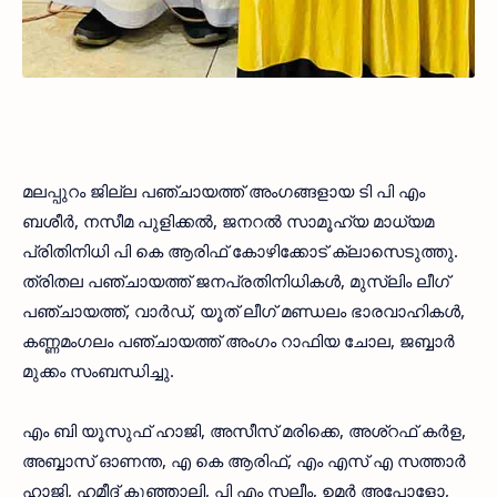
മലപ്പുറം ജില്ല പഞ്ചായത്ത് അംഗങ്ങളായ ടി പി എം
ബശീർ, നസീമ പുളിക്കൽ, ജനറൽ സാമൂഹ്യ മാധ്യമ
പ്രിതിനിധി പി കെ ആരിഫ് കോഴിക്കോട് ക്ലാസെടുത്തു.
ത്രിതല പഞ്ചായത്ത് ജനപ്രതിനിധികൾ, മുസ്ലിം ലീഗ്
പഞ്ചായത്ത്, വാർഡ്, യൂത് ലീഗ് മണ്ഡലം ഭാരവാഹികൾ,
കണ്ണമംഗലം പഞ്ചായത്ത് അംഗം റാഫിയ ചോല, ജബ്ബാർ
മുക്കം സംബന്ധിച്ചു.
എം ബി യൂസുഫ് ഹാജി, അസീസ് മരിക്കെ, അശ്റഫ് കർള,
അബ്ബാസ് ഓണന്ത, എ കെ ആരിഫ്, എം എസ് എ സത്താർ
ഹാജി, ഹമീദ് കുഞ്ഞാലി, പി എം സലീം, ഉമർ അപോളോ,