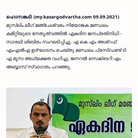
ഹൊസങ്കടി: (my.kasargodvartha.com 09.09.2021)
മുസ്ലിം ലീഗ് മഞ്ചേശ്വരം നിയോജക മണ്ഡലം
കമിറ്റിയുടെ നേതൃത്വത്തിൽ ഏകദിന ജനപ്രതിനിധി -
സാരഥി ശിബിരം സംഘടിപ്പിച്ചു. എ കെ എം അശ്‌റഫ്
എംഎൽഎ ഉദ്‌ഘാടനം ചെയ്തു മണ്ഡലം പ്രസിഡണ്ട് ടി
എ മൂസ അധ്യക്ഷത വഹിച്ചു. ജനറൽ സെക്രടറി എം
അബ്ബാസ് സ്വാഗതം പറഞ്ഞു.