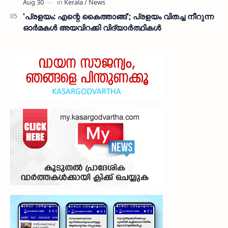
'പ്രളയം: എന്റെ കൈത്താങ്ങ്'; പ്രളയം വിതച്ച നീറുന്ന
ഓര്‍മകള്‍ അയവിറക്കി വിദ്യാര്‍ത്ഥികള്‍