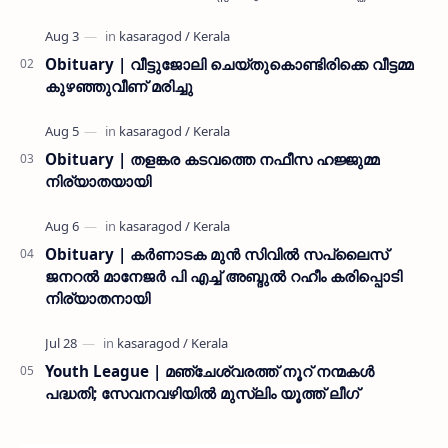
കൊയ്യോട് ഉമർ മുസ്ലിയാർ പരിപാടിക്ക് നേതൃത്വം
നൽകി കാസ…
Obituary | വീട്ടുജോലി ചെയ്തുകൊണ്ടിരിക്കെ വീട്ടമ്മ
കുഴഞ്ഞുവീണ് മരിച്ചു
Obituary | തളങ്കര കടവത്തെ നഫീസ ഹജ്ജുമ്മ
നിര്യാതയായി
Obituary | കർണാടക മുൻ സിവില്‍ സപ്ലൈസ്
ജനറൽ മാനേജർ പി എച്ച് അബ്ദുൽ റഹീം കരിപ്പൊടി
നിര്യാതനായി
Youth League | മഞ്ചേശ്വരത്ത് നൂറ് നന്മകൾ
പദ്ധതി; സേവനവഴിയിൽ മുസ്ലിം യൂത്ത് ലീഗ്