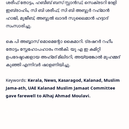
ശരീഫ് തോട്ടം, ഹബീബ് ബസ് സ്റ്റാൻഡ്, സെക്രടറി ദേളി
ഇബ്രാഹിം, സി ബി ശരീഫ്, സി ബി അബ്ദുർ റഹ്‌മാൻ
ഹാജി, മുജീബ്, അബ്ദുൽ ഖാദർ സുലൈമാൻ ഹദ്ദാദ്
സംസാരിച്ചു.
കെ പി അബ്ബാസ് മൊമെന്റോ കൈമാറി. ട്രഷറർ റഹീം
തോട്ടം സ്നേഹോപഹാരം നൽകി. യു എ ഇ കമിറ്റി
ഉപദേഷ്ടാക്കളായ അഹ്‌മദ്‌ മിലിടറി, അയ്യങ്കോൽ മുഹമ്മദ്
കുഞ്ഞി എന്നിവർ ഷാളണിയിച്ചു.
Keywords:
Kerala, News, Kasaragod, Kalanad, Muslim
Jama-ath, UAE Kalanad Muslim Jamaat Committee
gave farewell to Alhaj Ahmad Moulavi.
< !- START disable copy paste -->