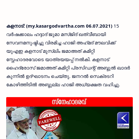
കളനാട്: (my.kasargodvartha.com 06.07.2021)
15
വർഷക്കാലം ഹദ്ദാദ് ജുമാ മസ്ജിദ് ഖത്വീബായി
സേവനമനുഷ്ഠിച്ചു വിരമിച്ച ഹാജി അഹ്‌മദ്‌ മൗലവിക്ക്
യുഎഇ കളനാട് മുസ്ലിം ജമാഅത് കമിറ്റി
സ്നേഹാദരവോടെ യാത്രയയപ്പ് നൽകി. കളനാട്
ഹൈദ്രോസ് ജമാഅത് കമിറ്റി പ്രസിഡന്റ് അബ്ദുൽ ഖാദർ
കുന്നിൽ ഉദ്ഘാടനം ചെയ്തു. ജനറൽ സെക്രടറി
കോഴിത്തിടിൽ അബ്ദുല്ല ഹാജി അധ്യക്ഷത വഹിച്ചു.