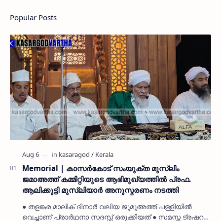
Popular Posts
Memorial | കാസർകോട് സംയുക്ത മുസ്ലിം
ജമാഅത്ത് കമ്മിറ്റിയുടെ ആഭിമുഖ്യത്തിൽ പ്രഫ.
ആലിക്കുട്ടി മുസ്ലിയാർ അനുസ്മരണം നടത്തി
● തളങ്കര മാലിക് ദിനാർ വലിയ ജുമുഅത്ത് പള്ളിയിൽ
വെച്ചാണ് പ്രാർഥനാ സദസ്സ് ഒരുക്കിയത് ● സമസ്ത ട്രഷറർ