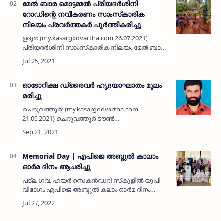
അഹ്‌മദ്‌ ദ…
മേല്‍ ബാര മൊട്ടമ്മല്‍ പ്രിയദര്‍ശിനി
റോഡിന്റെ നവീകരണം സാംസ്‌കാരിക
നിലയം പ്രവര്‍ത്തകര്‍ പൂര്‍ത്തീകരിച്ചു
ഉദുമ: (my.kasargodvartha.com 26.07.2021)
പ്രിയദര്‍ശിനി സാംസ്‌കാരിക നിലയം മേല്‍ ബാര
പ്രവര്‍ത്തകര്‍ പുതിയതായി നിര്‍മിച്ച മേല്‍ ബാര
മൊട്ടമ്മല്‍ പ്രിയദര്‍ശിനി റോഡിന്റെ നവീകരണം
സാംസ്‌കാ…
ഓടോറിക്ഷ ഡ്രൈവർ ഹൃദയാഘാതം മൂലം
മരിച്ചു
ചെറുവത്തൂർ: (my.kasargodvartha.com
21.09.2021) ചെറുവത്തൂർ ടൗൺ
ഓടോസ്റ്റാൻഡിലെ വി ജനാർദനൻ (52)
ഹൃദയാഘാതം മൂലം മരിച്ചു.വർഷങ്ങളായി
ഓടോറിക്ഷ ഡ്രൈവറായി ചെറുവത്തൂർ ടൗണിൽ
ജോലി ചെയ്ത് …
Memorial Day | എപിജെ അബ്ദുല്‍ കാലാം
ഓര്‍മ ദിനം ആചരിച്ചു
പട്‌ല ഗവ. ഹയര്‍ സെകന്‍ഡറി സ്‌കൂളില്‍ യുപി
വിഭാഗം എപിജെ അബ്ദുല്‍ കലാം ഓര്‍മ ദിനം
ആചരിച്ചുപട്‌ല:
(my.kasargodvartha.com) പട്‌ല ഗവ. ഹയര്‍
സെകന്‍ഡറി സ്‌കൂളില്‍ യുപ…