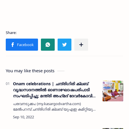
You may like these posts
Onam celebrations | ചന്ദ്രിഗിരി ക്ലബ്
വൃദ്ധസദനത്തിൽ ഓണാഘോഷപരിപാടി
സംഘടിപ്പിച്ചു; മന്ത്രി അഹ്‌മദ്‌ ദേവർകോവിൽ
ഉദ്ഘാടനം ചെയ്തു
പരവനടുക്കം: (my.kasargodvartha.com)
മേൽപറമ്പ് ചന്ദ്രിഗിരി ക്ലബ് യുഎഇ കമിറ്റിയുടെ
സഹകരണത്തോടെ സർകാർ വൃദ്ധ
സദനത്തിലെ താമസക്കാർക്കൊപ്പം
ഓണാഘോഷപരിപാടി സംഘടിപ്പിച്ചു. മന്ത്രി