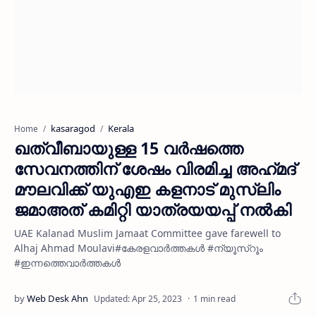
kasaragod
Kerala
Home
ഖത്വീബായുള്ള 15 വർഷത്തെ
സേവനത്തിന് ശേഷം വിരമിച്ച അഹ്‌മദ്‌
മൗലവിക്ക് യുഎഇ കളനാട് മുസ്ലിം
ജമാഅത് കമിറ്റി യാത്രയയപ്പ് നൽകി
UAE Kalanad Muslim Jamaat Committee gave farewell to
Alhaj Ahmad Moulavi#കേരളവാർത്തകൾ #ന്യൂസ്റൂം
#ഇന്നത്തെവാർത്തകൾ
1 min read