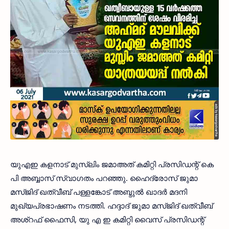
യുഎഇ കളനാട് മുസ്ലിം ജമാഅത് കമിറ്റി പ്രസിഡന്റ് കെ
പി അബ്ബാസ് സ്വാഗതം പറഞ്ഞു. ഹൈദ്രോസ് ജുമാ
മസ്ജിദ് ഖത്വീബ് പള്ളങ്കോട് അബ്ദുൽ ഖാദർ മദനി
മുഖ്യപ്രഭാഷണം നടത്തി. ഹദ്ദാദ് ജുമാ മസ്ജിദ് ഖത്വീബ്
അശ്‌റഫ് ഫൈസി, യു എ ഇ കമിറ്റി വൈസ് പ്രസിഡന്റ്