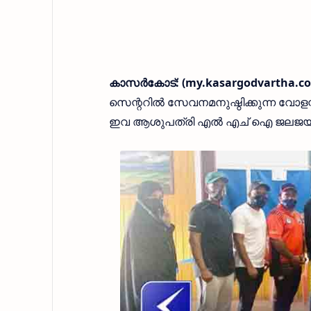
കാസർകോട്: (my.kasargodvartha.co
സെന്ററിൽ സേവനമനുഷ്ഠിക്കുന്ന വോളന
ഇവ ആശുപത്രി എൽ എച് ഐ ജലജയ്ക്ക്