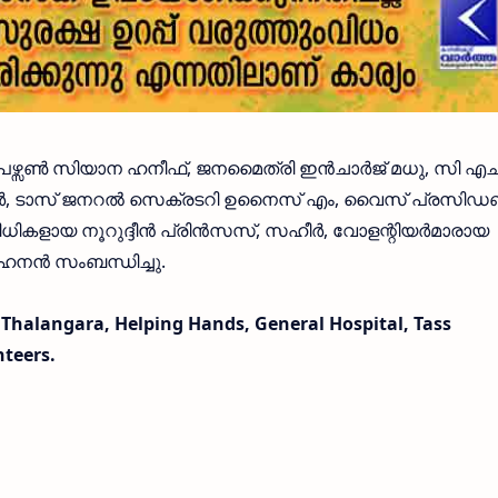
ർപേഴ്സൺ സിയാന ഹനീഫ്, ജനമൈത്രി ഇൻചാർജ് മധു, സി എച
ീർ, ടാസ് ജനറൽ സെക്രടറി ഉനൈസ് എം, വൈസ് പ്രസിഡണ്
ിധികളായ നൂറുദ്ദീൻ പ്രിൻസസ്, സഹീർ, വോളന്റിയർമാരായ
ോഹനൻ സംബന്ധിച്ചു.
Thalangara, Helping Hands, General Hospital, Tass
nteers.