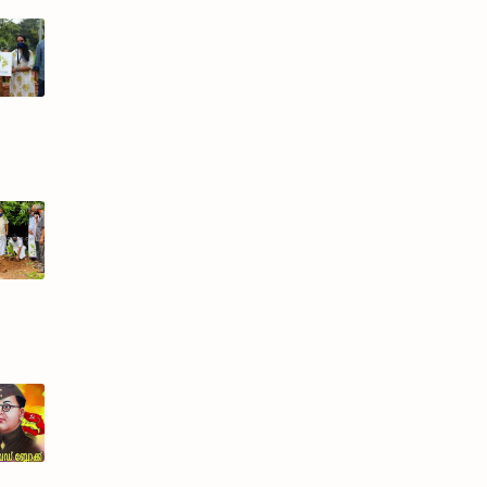
ാ
പരിസ്ഥിതി
20) പാരിസ്ഥിതിക