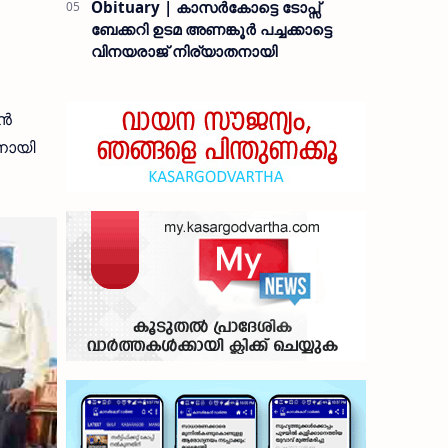
Obituary | കാസർകോട്ടെ ടോപ്സ്
ബേക്കറി ഉടമ അണങ്കൂർ പച്ചക്കാട്ടെ
വിനയരാജ് നിര്യാതനായി
ിൻ
നായി