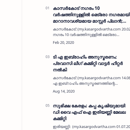
കാസര്‍കോട് നഗരം 10
വര്‍ഷത്തിനുള്ളില്‍ മെട്രോ നഗരമായി
മാറാനാവശ്യമായ മാസ്റ്റര്‍ പ്ലാന്‍;
ലെന്‍സ് ഫെഡിന്റെ നേതൃത്വത്തില്‍
കാസര്‍കോട്: (my.kasargodvartha.com 20.0
സെമിനാര്‍ സംഘടിപ്പിച്ചു
നഗരം 10 വര്‍ഷത്തിനുള്ളില്‍ മെട്രോ
നഗരമായി മാറാനാവശ്യമായ രീതിയില്‍
തയ്യാറാക്കിയ മാസ്റ്റര്‍ പ്ലാന്‍ സംബന്ധ…
ടി എ ഇബ്രാഹിം അനുസ്മരണം:
പ്രവാസി ലീഗ് കമ്മിറ്റി വാട്ടർ ഹീറ്റർ
നൽകി
കാസർകോട്: (my.kasargodvartha.com 14.08.
എ ഇബ്റാഹിം അനുസ്മരണത്തിന്റെ
ഭാഗമായി നിയോജക മണ്ഡലം പ്രവാസി
ലീഗ് കമ്മിറ്റി കാസർകോട് ഗവൺമെൻറ്
ഹോസ്പിറ്റൽ മോർച്ചറിയിലേ…
സുഭിക്ഷ കേരളം: കപ്പ കൃഷിയുമായി
ഡി വൈ എഫ് ഐ ഇരിയണ്ണി മേഖല
കമ്മിറ്റി
ഇരിയണ്ണി: (my.kasargodvartha.com 01.07.2