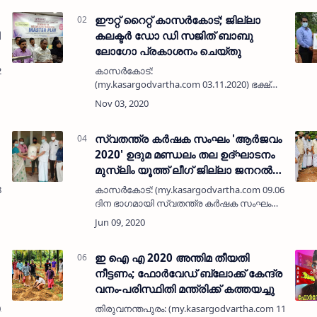
ഈറ്റ് റൈറ്റ് കാസര്‍കോട്; ജില്ലാ
കലക്ടര്‍ ഡോ ഡി സജിത് ബാബു
ലോഗോ പ്രകാശനം ചെയ്തു
2.2020) കാസര്‍കോട്
കാസര്‍കോട്:
(my.kasargodvartha.com 03.11.2020) ഭക്ഷ്യസുരക്ഷ
വകുപ്പും ഫുഡ് സേഫ്റ്റി ആന്‍ഡ്
സറ്റാന്‍ഡേര്‍ഡ് അതോറിറ്റി ഓഫ് ഇന്ത്യയും
സംയുക്തമായി നടപ്പാക്കുന്ന ഈറ്റ് റൈറ്റ് …
സ്വതന്ത്ര കര്‍ഷക സംഘം 'ആര്‍ജവം
2020' ഉദുമ മണ്ഡലം തല ഉദ്ഘാടനം
മുസ്ലിം യൂത്ത് ലീഗ് ജില്ലാ ജനറല്‍
സെക്രട്ടറി ടി ഡി കബീര്‍ നിര്‍വ്വഹിച്ചു
2020) ടി
കാസര്‍കോട്: (my.kasargodvartha.com 09.06.2020) 
ദിന ഭാഗമായി സ്വതന്ത്ര കര്‍ഷക സംഘം
'ആര്‍ജവം 2020' ഉദുമ മണ്ഡലം തല
ഉദ്ഘാടനം മുസ്ലിം യൂത്ത് ലീഗ് ജില്ലാ
ജനറല്‍…
ഇ ഐ എ 2020 അന്തിമ തീയതി
നീട്ടണം; ഫോര്‍വേഡ് ബ്ലോക്ക് കേന്ദ്ര
വനം-പരിസ്ഥിതി മന്ത്രിക്ക് കത്തയച്ചു
020) കേരള
തിരുവനന്തപുരം: (my.kasargodvartha.com 11.08.20