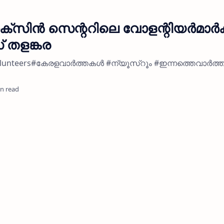
‌സിൻ സെന്ററിലെ വോളന്റിയർമാർക്
 തളങ്കര
to volunteers#കേരളവാർത്തകൾ #ന്യൂസ്റൂം #ഇന്നത്തെവാർത
in read