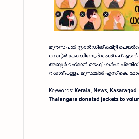
മുൻസിപൽ സ്റ്റാൻഡിങ് കമിറ്റി ചെയ
സെന്റർ കോഡിനേറ്റർ അശ്‌റഫ് എടന
അബ്ദുർ റഹ്‌മാൻ ഔഫ്, ഗൾഫ് പ്രതിന
റിശാദ് പള്ളം, മുസമ്മിൽ എസ് കെ, മ
Keywords:
Kerala, News, Kasaragod, 
Thalangara donated jackets to volu