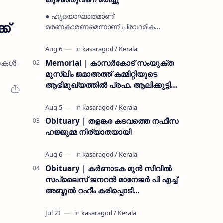
● ഹൃദയാഘാതമാണ്
ക്
മരണകാരണമെന്നാണ് പ്രാഥമിക
നിഗമനം ● മടിക്കൈയിലെ ആദ്യകാല
കമ്യൂണിസ്റ്റ് പ്രവർത്തകരായ
രാമൻ്റെയും ചിരുതേയിയുടെയും
്തകൾ
Memorial | കാസർകോട് സംയുക്ത
മകളാണ് ● വിവരമറിഞ്ഞ് ജനപ്ര…
മുസ്ലിം ജമാഅത്ത് കമ്മിറ്റിയുടെ
ആഭിമുഖ്യത്തിൽ പ്രഫ. ആലിക്കുട്ടി
മുസ്ലിയാർ അനുസ്മരണം നടത്തി
Obituary | തളങ്കര കടവത്തെ നഫീസ
ഹജ്ജുമ്മ നിര്യാതയായി
Obituary | കർണാടക മുൻ സിവില്‍
സപ്ലൈസ് ജനറൽ മാനേജർ പി എച്ച്
അബ്ദുൽ റഹീം കരിപ്പൊടി
നിര്യാതനായി