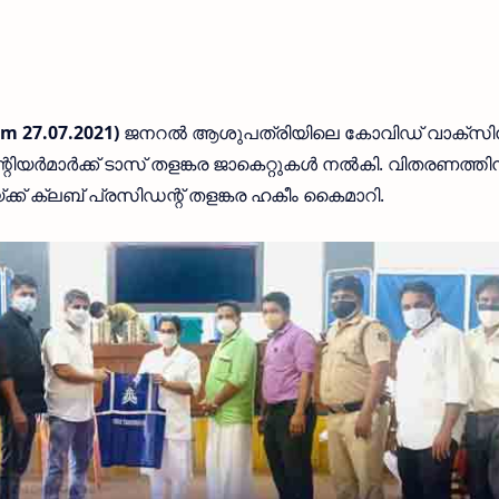
m 27.07.2021)
ജനറൽ ആശുപത്രിയിലെ കോവിഡ് വാക്‌സ
്റിയർമാർക്ക് ടാസ് തളങ്കര ജാകെറ്റുകൾ നൽകി. വിതരണത്തി
 ക്ലബ് പ്രസിഡന്റ് തളങ്കര ഹകീം കൈമാറി.