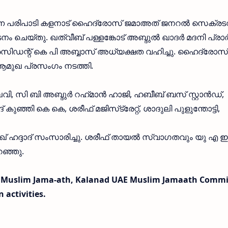
ന പരിപാടി കളനാട് ഹൈദ്രോസ് ജമാഅത് ജനറൽ സെക്രടറ
നം ചെയ്തു. ഖത്വീബ് പള്ളങ്കോട് അബ്ദുല്‍ ഖാദർ മദനി പ്ര
രസിഡന്റ്‌ കെ പി അബ്ബാസ് അധ്യക്ഷത വഹിച്ചു. ഹൈദ്രോസ്
 ആമുഖ പ്രസംഗം നടത്തി.
ലവി, സി ബി അബ്ദുർ റഹ്‌മാൻ ഹാജി, ഹബീബ് ബസ് സ്റ്റാൻഡ്,
കുഞ്ഞി കെ കെ, ശരീഫ് മജിസ്‌ട്രേറ്റ്, ശാദുലി പുളുന്തോട്ടി,
ഖ് ഹദ്ദാദ്‌ സംസാരിച്ചു. ശരീഫ് തായൽ സ്വാഗതവും യു എ ഇ
റഞ്ഞു.
, Muslim Jama-ath, Kalanad UAE Muslim Jamaath Commi
 activities.