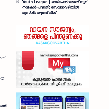
Youth League | മഞ്ചേശ്വരത്ത് നൂറ്
നന്മകൾ പദ്ധതി; സേവനവഴിയിൽ
മുസ്ലിം യൂത്ത് ലീഗ്
അത്
ത്
ാതി