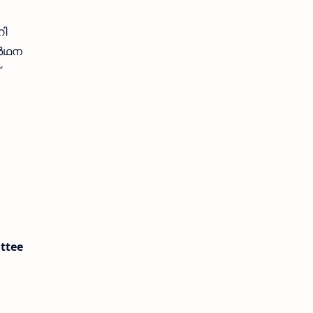
ി
ാർഥന
ttee