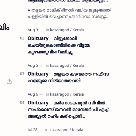
മുസ്ലിയാർ അനുസ്മരണം നടത്തി
● തളങ്കര മാലിക് ദിനാർ വലിയ ജുമുഅത്ത്
പള്ളിയിൽ വെച്ചാണ് പ്രാർഥനാ സദസ്സ്
ഒരുക്കിയത് ● സമസ്ത ട്രഷറർ കൊയ്യോട്
ിം
ഉമർ മുസ്ലിയാർ പരിപാടിക്ക് നേതൃത്വം
നൽകി കാസ…
Obituary | വീട്ടുജോലി
ചെയ്തുകൊണ്ടിരിക്കെ വീട്ടമ്മ
കുഴഞ്ഞുവീണ് മരിച്ചു
Obituary | തളങ്കര കടവത്തെ നഫീസ
ഹജ്ജുമ്മ നിര്യാതയായി
Obituary | കർണാടക മുൻ സിവില്‍
സപ്ലൈസ് ജനറൽ മാനേജർ പി എച്ച്
അബ്ദുൽ റഹീം കരിപ്പൊടി
നിര്യാതനായി