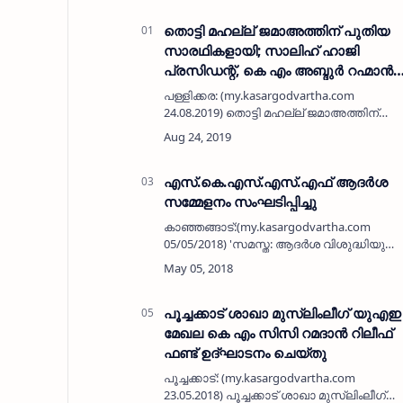
തൊട്ടി മഹല്ല് ജമാഅത്തിന് പുതിയ
സാരഥികളായി; സാലിഹ് ഹാജി
പ്രസിഡന്റ്, കെ എം അബ്ദുര്‍ റഹ്മാന്‍
ഹാജി ജനറല്‍ സെക്രട്ടറി, കെ എം
പള്ളിക്കര: (my.kasargodvartha.com
സാലിഹ് മാസ്റ്റര്‍ ട്രഷറര്‍)
24.08.2019) തൊട്ടി മഹല്ല് ജമാഅത്തിന്
പുതിയ സാരഥികളായി. തൊട്ടി
നുസ്‌റത്തുല്‍ ഇസ്‌ലാം ജമാഅത്തിന്റ
വാര്‍ഷിക ജനറല്‍ ബോഡി യോഗം ഖത്വീബ്
അബൂത്വാഹിര്‍ അല…
എസ്.കെ.എസ്.എസ്.എഫ് ആദര്‍ശ
സമ്മേളനം സംഘടിപ്പിച്ചു
കാഞ്ഞങ്ങാട്:(my.kasargodvartha.com
05/05/2018) 'സമസ്ത: ആദര്‍ശ വിശുദ്ധിയുടെ
നൂറാം വര്‍ഷത്തിലേക്ക്' എന്ന
പ്രമേയത്തിലൂന്നി ജനുവരി മുതല്‍ മെയ് വര
നീണ്ടു നില്‍ക്കുന്ന അഞ്ചു മാസ സമസ്ത…
പൂച്ചക്കാട് ശാഖാ മുസ്‌ലിംലീഗ് യുഎഇ
മേഖല കെ എം സിസി റമദാന്‍ റിലീഫ്
ഫണ്ട് ഉദ്ഘാടനം ചെയ്തു
പൂച്ചക്കാട്: (my.kasargodvartha.com
23.05.2018) പൂച്ചക്കാട് ശാഖാ മുസ്‌ലിംലീഗ്