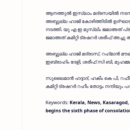
ആനത്തുൽ ഇസ്ലാം മദ്രസയിൽ നടന്
അബ്ദുല്ല ഹാജി കോഴിത്തിടിൽ ഉദ്‌ഘാട
നടത്തി. യു എ ഇ മുസ്ലിം ജമാഅത് പ്
ജമാഅത് കമിറ്റി ട്രഷറർ ശരീഫ് അച്ചു
അബ്ദുല്ല ഹാജി മദ്രാസ്, റഹ്‌മാൻ മൗ
ഇബ്രാഹിം ദേളി, ശരീഫ് സി ബി, മുഹമ്മദ് 
സുലൈമാൻ ഹദ്ദാദ്, ഹകീം കെ പി, റഫീ
കമിറ്റി ട്രഷറർ റഹീം തോട്ടം നന്ദിയും പ
Keywords:
Kerala, News, Kasaragod
begins the sixth phase of consolation