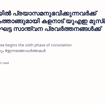
ൽ പ്രയാസമനുഭവിക്കുന്നവർക്ക്
്താങ്ങുമായി കളനാട് യുഎഇ മുസ്ല
 ഘട്ട സാന്ത്വന പ്രവർത്തനങ്ങൾക്ക്
 begins the sixth phase of consolation
റൂം #ഇന്നത്തെവാർത്തകൾ
in read