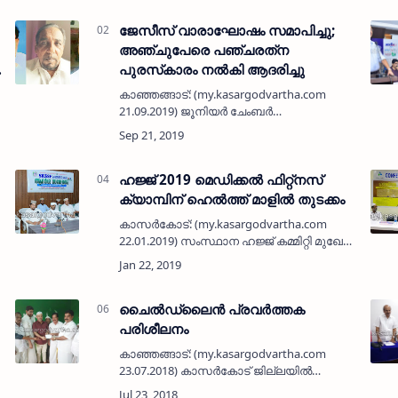
ജേസീസ് വാരാഘോഷം സമാപിച്ചു;
അഞ്ചുപേരെ പഞ്ചരത്‌ന
പുരസ്‌കാരം നല്‍കി ആദരിച്ചു
കാഞ്ഞങ്ങാട്: (my.kasargodvartha.com
21.09.2019) ജൂനിയര്‍ ചേംബര്‍
ഇന്റര്‍നാഷണല്‍ കാഞ്ഞങ്ങാട് ചാപ്റ്റര്‍
സംഘടിപ്പിച്ച ജേസീസ് വാരാഘോഷം
സമാപിച്ചു. സമാപന ചടങ്ങ് കാഞ്ഞങ്ങാട്
വ്യാപാരഭവന്…
ഹജ്ജ് 2019 മെഡിക്കല്‍ ഫിറ്റ്‌നസ്
ക്യാമ്പിന് ഹെല്‍ത്ത് മാളില്‍ തുടക്കം
കാസര്‍കോട്: (my.kasargodvartha.com
22.01.2019) സംസ്ഥാന ഹജ്ജ് കമ്മിറ്റി മുഖേന
ഈ വര്‍ഷത്തെ ഹജ്ജിന് അനുമതി
െ
ലഭിച്ചവര്‍ക്ക് നല്‍കുന്ന മെഡിക്കല്‍ ഫിറ്റ്‌നസ്
ചെക്കപ്പ് ക്യാമ്പി…
ചൈല്‍ഡ്‌ലൈന്‍ പ്രവര്‍ത്തക
പരിശീലനം
കാഞ്ഞങ്ങാട്: (my.kasargodvartha.com
23.07.2018) കാസര്‍കോട് ജില്ലയില്‍
ചൈല്‍ഡ്‌ലൈന്‍ പ്രവര്‍ത്തനങ്ങള്‍ക്ക്