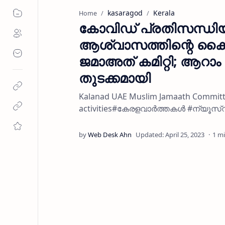
kasaragod
Kerala
Home
കോവിഡ് പ്രതിസന്ധിയി
ആശ്വാസത്തിന്റെ കൈത
ജമാഅത് കമിറ്റി; ആറാം
തുടക്കമായി
Kalanad UAE Muslim Jamaath Committee
activities#കേരളവാർത്തകൾ #ന്യൂസ്
1 m