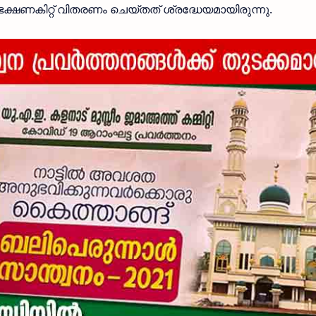
ഷണകിറ്റ് വിതരണം ചെയ്‌തത്‌ ശ്രദ്ധേയമായിരുന്നു.