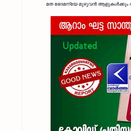
മത ഭേദമന്യേ മുഴുവൻ ആളുകൾക്കും ഭക്