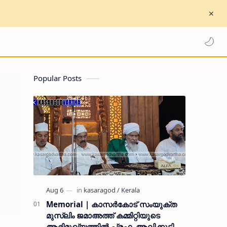
Popular Posts
Memorial | കാസർകോട് സംയുക്ത
മുസ്ലിം ജമാഅത്ത് കമ്മിറ്റിയുടെ
ആഭിമുഖ്യത്തിൽ പ്രഫ. ആലിക്കുട്ടി