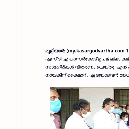
മുളിയാർ: (my.kasargodvartha.com 1
എസ് ടി എ കാസർകോട് ഉപജില്ലാ കമിറ്
സാമഗ്രികൾ വിതരണം ചെയ്തു. എൻ
നായകിന് കൈമാറി. എ ജയദേവൻ അധ്