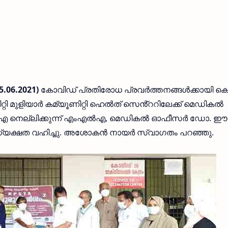
5.06.2021)
കോവിഡ് പ്രതിരോധ പ്രവർത്തനങ്ങൾക്കായി കെ
റി മുളിയാർ കമ്യൂണിറ്റി ഹെൽത് സെൻ്ററിലേക്ക് മെഡികൽ
 എ നെല്ലിക്കുന്ന് എംഎൽഎ, മെഡികൽ ഓഫീസർ ഡോ. ഈ
യക്ഷത വഹിച്ചു. അശോകൻ നായർ സ്വാഗതം പറഞ്ഞു.