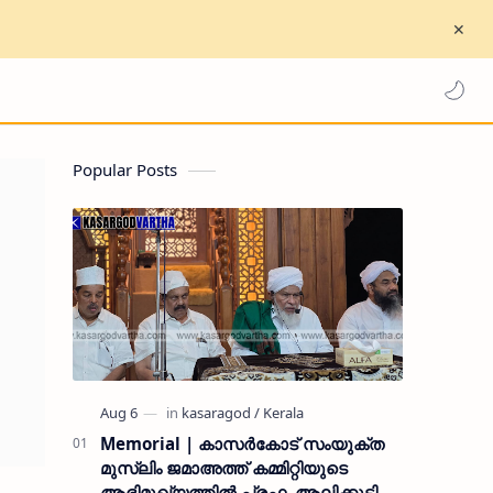
Popular Posts
Memorial | കാസർകോട് സംയുക്ത
മുസ്ലിം ജമാഅത്ത് കമ്മിറ്റിയുടെ
ആഭിമുഖ്യത്തിൽ പ്രഫ. ആലിക്കുട്ടി