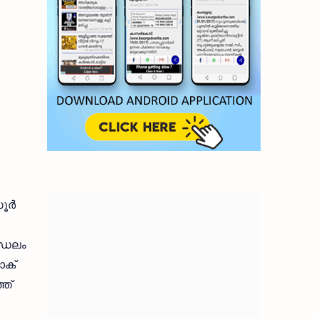
സൂർ
്ഡലം
ോക്
ത്