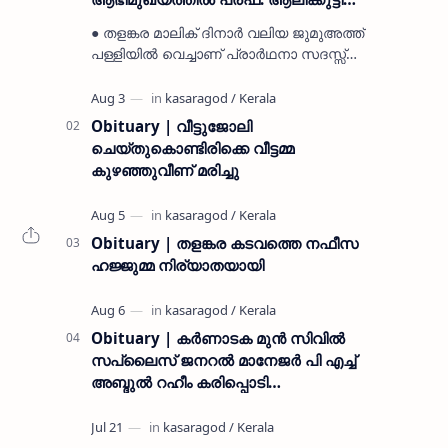
മുസ്ലിയാർ അനുസ്മരണം നടത്തി
● തളങ്കര മാലിക് ദിനാർ വലിയ ജുമുഅത്ത്
പള്ളിയിൽ വെച്ചാണ് പ്രാർഥനാ സദസ്സ്
ഒരുക്കിയത് ● സമസ്ത ട്രഷറർ കൊയ്യോട്
ഉമർ മുസ്ലിയാർ പരിപാടിക്ക് നേതൃത്വം
നൽകി കാസ…
Obituary | വീട്ടുജോലി
ചെയ്തുകൊണ്ടിരിക്കെ വീട്ടമ്മ
കുഴഞ്ഞുവീണ് മരിച്ചു
Obituary | തളങ്കര കടവത്തെ നഫീസ
ഹജ്ജുമ്മ നിര്യാതയായി
Obituary | കർണാടക മുൻ സിവില്‍
സപ്ലൈസ് ജനറൽ മാനേജർ പി എച്ച്
അബ്ദുൽ റഹീം കരിപ്പൊടി
നിര്യാതനായി