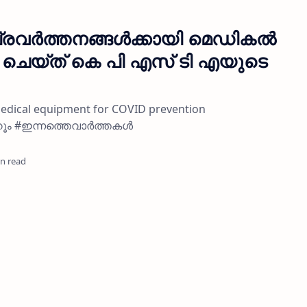
്രവർത്തനങ്ങൾക്കായി മെഡികൽ
െയ്‌ത്‌ കെ പി എസ് ടി എയുടെ
 medical equipment for COVID prevention
റൂം #ഇന്നത്തെവാർത്തകൾ
in read