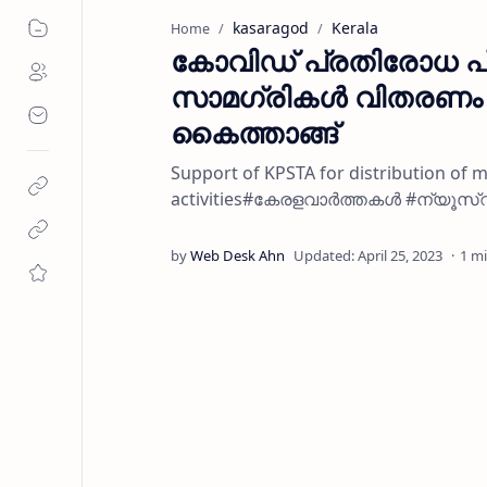
kasaragod
Kerala
Home
കോവിഡ് പ്രതിരോധ പ
സാമഗ്രികൾ വിതരണം ച
കൈത്താങ്ങ്
Support of KPSTA for distribution of
activities#കേരളവാർത്തകൾ #ന്യൂസ്
1 m