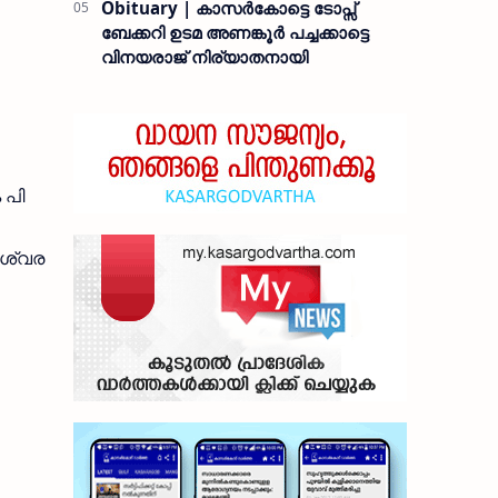
Obituary | കാസർകോട്ടെ ടോപ്സ്
ബേക്കറി ഉടമ അണങ്കൂർ പച്ചക്കാട്ടെ
വിനയരാജ് നിര്യാതനായി
 പി
ശ്വര