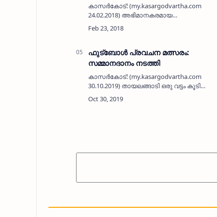
കാസര്‍കോട്: (my.kasargodvartha.com
24.02.2018) അഭിമാനകരമായ
അസ്തിത്വത്തിന്റെ ഏഴ് പതിറ്റാണ്ട് എന്ന
പ്രമേയത്തില്‍ മുസ്ലിം ലീഗ് കാസര്‍കോട്
മുനിസിപ്പല്‍ ഇരുപതാം വാര്‍ഡ് ഫോര്‍…
ഫുട്‌ബോള്‍ പ്രവചന മത്സരം:
സമ്മാനദാനം നടത്തി
കാസര്‍കോട്: (my.kasargodvartha.com
30.10.2019) തായലങ്ങാടി ഒരു വട്ടം കൂടി
വാട്‌സാപ്പ് ഗ്രൂപ്പ് സംഘടിപ്പിച്ച കോപ്പ
അമേരിക്ക പ്രവചന മത്സരത്തിലെ
വിജയികള്‍ക്ക് സമ്മാനങ്ങള്‍ വിതരണം
ചെയ്…