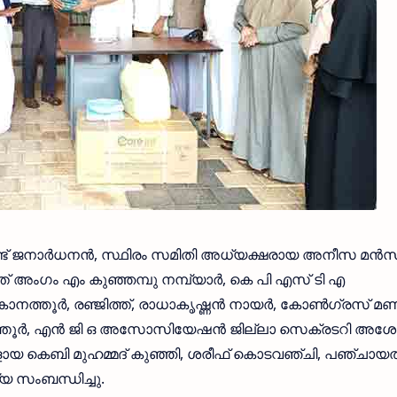
്ട് ജനാർധനൻ, സ്ഥിരം സമിതി അധ്യക്ഷരായ അനീസ മൻ
 അംഗം എം കുഞ്ഞമ്പു നമ്പ്യാർ, കെ പി എസ് ടി എ
ത്തൂർ, രഞ്ജിത്ത്, രാധാകൃഷ്ണൻ നായർ, കോൺഗ്രസ് മണ
നത്തൂർ, എൻ ജി ഒ അസോസിയേഷൻ ജില്ലാ സെക്രടറി അശ
 കെബി മുഹമ്മദ് കുഞ്ഞി, ശരീഫ് കൊടവഞ്ചി, പഞ്ചായത്
 സംബന്ധിച്ചു.