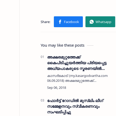
You may like these posts
അക്ഷരമുറ്റത്തേക്ക്
കൈപിടിച്ചുയര്‍ത്തിയ പ്രിയപ്പെട്ട
അധ്യപാകരുടെ സ്മരണയില്‍
അധ്യാപക ദിനാഘോഷം
കാസര്‍കോട്: (my.kasargodvartha.com
06.09.2018) അക്ഷരമുറ്റത്തേക്ക്
കൈപിടിച്ചുയര്‍ത്തിയ പ്രിയപ്പെട്ട
അധ്യപാകരുടെ സ്മരണയില്‍ അധ്യാപക
ദിനാഘോഷം സംഘടിപ്പിച്ചു. വ്യത്യസ്ത
പരിപാ…
ഫോര്‍ട്ട് റോഡില്‍ മുസ്‌ലിം ലീഗ്
സമ്മേളനവും സ്വീകരണവും
സംഘടിപ്പിച്ചു