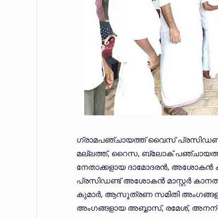
ഗ്രാമപഞ്ചായത്ത് വൈസ് പ്രസിഡണ
മല്ലത്ത്, റൈസ, ബ്ലോക് പഞ്ചായത്ത്
നേതാക്കളായ ദാമോദരൻ, അശോകൻ കാന
പ്രസിഡണ്ട് അശോകൻ മാസ്റ്റർ കാ
കുമാർ, ആസൂത്രണ സമിതി അംഗങ്ങളായ
അംഗങ്ങളായ അബ്ബാസ്, രമേശ്, അനന്യ