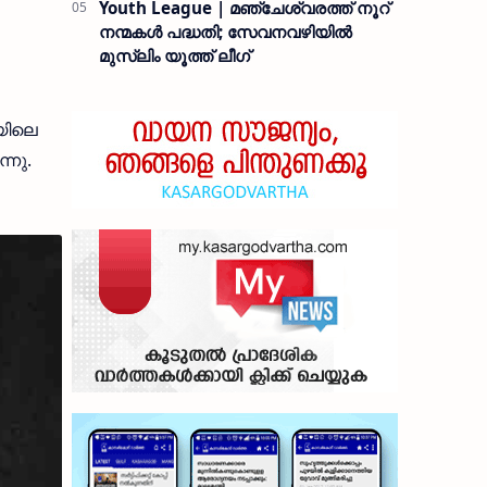
Youth League | മഞ്ചേശ്വരത്ത് നൂറ്
നന്മകൾ പദ്ധതി; സേവനവഴിയിൽ
മുസ്ലിം യൂത്ത് ലീഗ്
യിലെ
്നു.