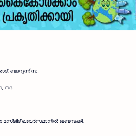
ാദ്‌, ബദറുന്നീസ.
, നദ.
മാ മസ്‌ജിദ്‌ ഖബർസ്ഥാനിൽ ഖബറടക്കി.