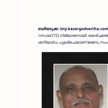
ബദിയടുക്ക: (my.kasargodvartha.com
റസാഖ് (72) നിര്യാതനായി. ഒരാഴ്ചത
ശനിയാഴ്ച പുലർചെയാണ് മരണം സംഭവി