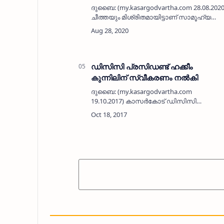
ദുബൈ: (my.kasargodvartha.com 28.08.202
ചീത്തയും മിശ്രിതമായിട്ടാണ് സാമൂഹ്യ
മാധ്യമങ്ങളിൽ വരാറുള്ളതെന്നും അത്
തിരിച്ചറിയാൻ കഴിയാതെ യുവാക്കൾ വഴ…
ഡിസിസി പ്രസിഡണ്ട് ഹക്കീം
കുന്നിലിന് സ്വീകരണം നല്‍കി
ദുബൈ: (my.kasargodvartha.com
19.10.2017) കാസര്‍കോട് ഡിസിസി
പ്രസിഡണ്ട് ഹക്കീം കുന്നിലിന് ദുബൈ കെ
എം സി സി പള്ളിക്കര പഞ്ചായത്ത് കമ്മിറ്റി
സ്വീകരണം നല്‍കി. പഞ്ചായത്ത്
പ്രസിഡണ്ട് സി …