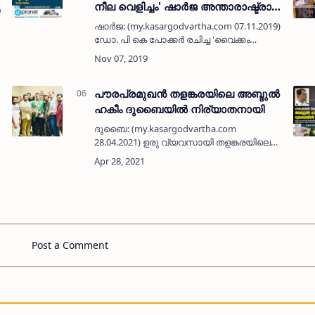
നീല വെളിച്ചം' ഷാര്‍ജ അന്താരാഷ്ട്രാ
0) നല്ലതും
പുസ്തകമേളയില്‍ പ്രകാശനം ചെയ്തു
ഷാര്‍ജ: (my.kasargodvartha.com 07.11.2019)
ഡോ. പി കെ പോക്കര്‍ രചിച്ച 'വൈക്കം
മുഹമ്മദ് ബഷീര്‍ സര്‍ഗാത്മകതയുടെ നീല
വെളിച്ചം' ഷാര്‍ജ അന്താരാഷ്ട്രാ
പുസ്തകമേളയില്‍ പ്രകാശനം ചെയ്തു.
കാല…
പൗരപ്രമുഖൻ തളങ്കരയിലെ അബ്ദുൽ
ഹകീം ദുബൈയിൽ നിര്യാതനായി
ദുബൈ: (my.kasargodvartha.com
28.04.2021) ഉരു വ്യവസായി തളങ്കരയിലെ
അബ്ദുൽ ഹകീം ദുബൈയിൽ (65)
നിര്യാതനായി. ഉച്ചയോടെയാണ്
മരണപ്പെട്ടത്. രണ്ട് മാസത്തോളമായി ദുബൈ
റാശിദിയ്യ ആശുപത്രിയിൽ ചികി…
Post a Comment