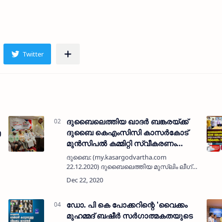
ദുബൈലെത്തിയ ഖാദർ ബങ്കരയ്ക്ക്
ഐ
ദുബൈ കെഎംസിസി കാസർകോട്
മുൻസിപൽ കമ്മിറ്റി സ്വീകരണം
നൽകി
ദുബൈ: (my.kasargodvartha.com
22.12.2020) ദുബൈലെത്തിയ മുസ്ലിം ലീഗ്
നേതാവും കാസർകോട് നഗരസഭാ
ആരോഗ്യ വിദ്യാഭ്യാസ സ്റ്റാൻഡിങ്
കമ്മിറ്റി മുൻ ചെയർമാനുമായ ഖാദർ
ബങ്കരയ്ക്ക് ദ…
ഡോ. പി കെ പോക്കറിന്റെ 'വൈക്കം
മുഹമ്മദ് ബഷീര്‍ സര്‍ഗാത്മകതയുടെ