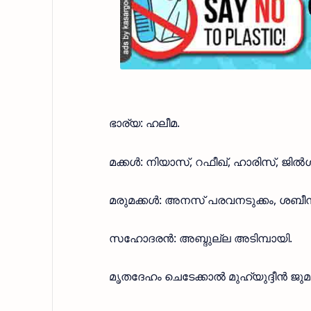
ഭാര്യ: ഹലീമ.
മക്കൾ: നിയാസ്, റഫീഖ്, ഹാരിസ്, ജിൽശ
മരുമക്കൾ: അനസ് പരവനടുക്കം, ശബീന
സഹോദരൻ: അബ്ദുല്ല അടിമ്പായി.
മൃതദേഹം ചെടേക്കാൽ മുഹ്‌യുദ്ദീൻ ജു