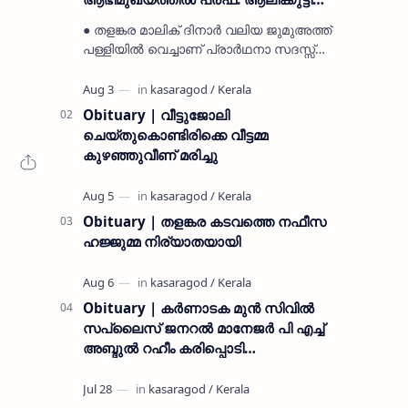
മുസ്ലിയാർ അനുസ്മരണം നടത്തി
● തളങ്കര മാലിക് ദിനാർ വലിയ ജുമുഅത്ത്
പള്ളിയിൽ വെച്ചാണ് പ്രാർഥനാ സദസ്സ്
ഒരുക്കിയത് ● സമസ്ത ട്രഷറർ കൊയ്യോട്
ഉമർ മുസ്ലിയാർ പരിപാടിക്ക് നേതൃത്വം
നൽകി കാസ…
Obituary | വീട്ടുജോലി
ചെയ്തുകൊണ്ടിരിക്കെ വീട്ടമ്മ
കുഴഞ്ഞുവീണ് മരിച്ചു
Obituary | തളങ്കര കടവത്തെ നഫീസ
ഹജ്ജുമ്മ നിര്യാതയായി
Obituary | കർണാടക മുൻ സിവില്‍
സപ്ലൈസ് ജനറൽ മാനേജർ പി എച്ച്
അബ്ദുൽ റഹീം കരിപ്പൊടി
നിര്യാതനായി