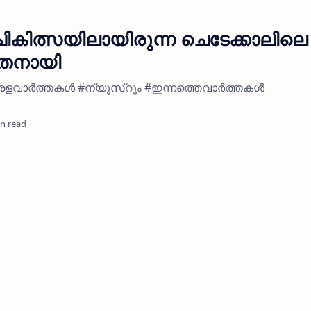
ികിത്സയിലായിരുന്ന ചെടേക്കാലിലെ
ാതനായി
#കേരളവാർത്തകൾ #ന്യൂസ്റൂം #ഇന്നത്തെവാർത്തകൾ
in read