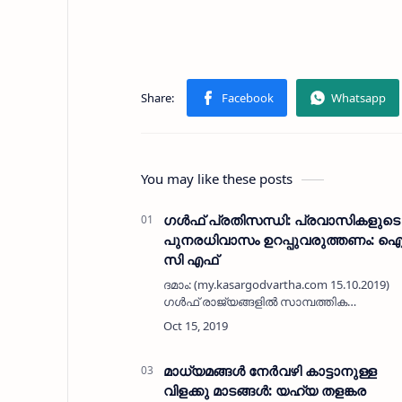
You may like these posts
ഗള്‍ഫ് പ്രതിസന്ധി: പ്രവാസികളുടെ
പുനരധിവാസം ഉറപ്പുവരുത്തണം: 
സി എഫ്
ദമാം: (my.kasargodvartha.com 15.10.2019)
ഗള്‍ഫ് രാജ്യങ്ങളില്‍ സാമ്പത്തിക
പ്രതിസന്ധിയും സ്വദേശിവത്കരണവും
കാരണം തൊഴില്‍ നഷ്ടപ്പെട്ട് നാട്ടിലേക്ക്
മടങ്ങുന്ന പ്രവാസികളുടെ പുനരധിവാസം
ഉ…
മാധ്യമങ്ങൾ നേർവഴി കാട്ടാനുള്ള
വിളക്കു മാടങ്ങൾ: യഹ്‌യ തളങ്കര