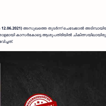
 12.06.2021)
അസുഖത്തെ തുടർന്ന് ചെടേക്കാൽ അടിമ്പായി
്തോളമായി കാസർകോട്ടെ ആശുപത്രിയിൽ ചികിത്സയിലായിരുന
ച്ചത്.