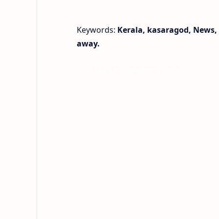
Keywords:
Kerala, kasaragod, News,
away.
< !- START disable copy paste -->