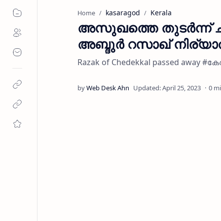
kasaragod
Kerala
Home
അസുഖത്തെ തുടർന്ന് ച
അബ്ദുർ റസാഖ് നിര്യ
Razak of Chedekkal passed away 
0 m