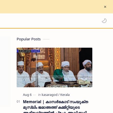
Popular Posts
Memorial | കാസർകോട് സംയുക്ത
മുസ്ലിം ജമാഅത്ത് കമ്മിറ്റിയുടെ
ആഭിമുഖ്യത്തിൽ പ്രഫ. ആലിക്കുട്ടി