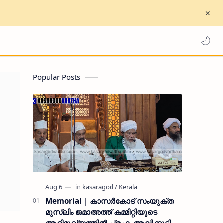
Popular Posts
Memorial | കാസർകോട് സംയുക്ത
മുസ്ലിം ജമാഅത്ത് കമ്മിറ്റിയുടെ
ആഭിമുഖ്യത്തിൽ പ്രഫ. ആലിക്കുട്ടി