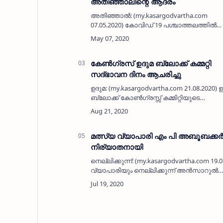
അതിഞ്ഞാലിന്റെ ആദരം
അതിഞ്ഞാല്‍: (my.kasargodvartha.com
07.05.2020) കോവിഡ് 19 പശ്ചാത്തലത്തില്‍
ഗള്‍ഫ് രാജ്യങ്ങളിലെ പ്രവാസി
സഹോദരന്മാര്‍ ജോലിക്ക് പോകാന്‍
സാധിക്കാതെ റൂമുകളില്‍ തന്നെ തങ്ങേണ്ട
അവസ്ഥ വ…
കേൺഗ്രസ് ഉദുമ ബ്ലോക്ക് കമ്മറ്റി
സദ്ഭാവന ദിനം ആചരിച്ചു
ഉദുമ: (my.kasargodvartha.com 21.08.2020) 
ബ്ലോക്ക് കോൺഗ്രസ്സ് കമ്മിറ്റിയുടെ
ആഭിമുഖ്യത്തിൽ രാജീവ് ഗാന്ധിയുടെ
ജന്മദിനമായ ആഗസ്ത് 20 ന് സദ്ഭാവന
ദിനമായി ആചരിച്ചു. ഉദു…
മത്സ്യ വ്യാപാരി എം പി അബൂബക്ക
നിര്യാതനായി
നെല്ലിക്കുന്ന്: (my.kasargodvartha.com 19.
വ്യാപാരിയും നെല്ലിക്കുന്ന് അൻസാറുൽ
ഇസ്‌ലാം സംഘം പ്രസിഡന്റുമായ എം പി
അബൂബക്കർ (58) നിര്യാതനായി.
പരേതനായ പള…