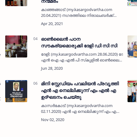
നന്മമരം
കാഞ്ഞങ്ങാട്: (my.kasargodvartha.com
20.04.2021) നഗരത്തിലെ നിരാലംബർക്ക്
കോവിഡ് വാക്സിനേഷൻ
സൗകര്യമൊരുക്കി നന്മമരം കൂട്ടായ്മ
മാതൃകയായി. ആനന്ദാശ്രമം പി എച് സി
യുടെ നേതൃത്വത്തിൽ ഐ എം എ…
ഓണ്‍ലൈന്‍ പഠന
സൗകര്യമൊരുക്കി ദേളി ഡി സി സി
ഉദുമ
ദേളി: (my.kasargodvartha.com 28.06.2020) ദേളി
എന്‍ ഐ എ എല്‍ പി സ്‌കൂളില്‍ ഓണ്‍ലൈന്‍
പഠന സൗകര്യമൊരുക്കി ദേളി ഡി സി സി
മാതൃകയായി. ചെമ്മനാട് പഞ്ചായത്ത്
പ്രസിഡന്റ് കല്…
ർ
മിനി സ്റ്റേഡിയം പവലിയന്‍ പ്രവൃത്തി
എന്‍ എ നെല്ലിക്കുന്ന് എം എല്‍ എ
ഉദ്ഘടനം ചെയ്തു
07.2020) മത്സ്യ
കാസര്‍കോട്: (my.kasargodvartha.com
02.11.2020) എന്‍ എ നെല്ലിക്കുന്ന് എം എല്‍
എ യുടെ ആസ്ഥി വികസന ഫണ്ടില്‍
നാവികരിക്കുന്ന ചെങ്കള പഞ്ചായത്ത് മിനി
സ്റ്റേഡിയം പവലിയന്‍ പ…