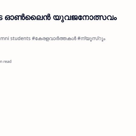
ളുടെ ഓണ്‍ലൈന്‍ യുവജനോത്സവം
 alumni students #കേരളവാർത്തകൾ #ന്യൂസ്റൂം
in read