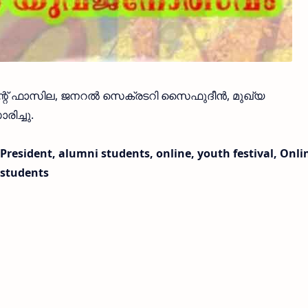
ന്റ് ഫാസില, ജനറല്‍ സെക്രടറി സൈഫുദീന്‍, മുഖ്യ
ിച്ചു.
resident, alumni students, online, youth festival, Onli
 students