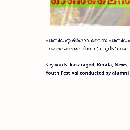
പ്രസിഡന്റ് മിര്‍ശാദ്, വൈസ് പ്രസിഡ
സംഘാടകരായ വിനോദ്, സുദീപ് സംസാര
Keywords:
kasaragod, Kerala, News, P
Youth Festival conducted by alumni
< !- START disable copy paste -->