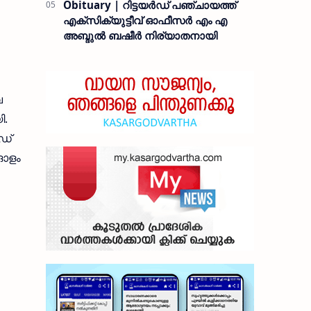
Obituary | റിട്ടയർഡ് പഞ്ചായത്ത്
എക്സിക്യുട്ടീവ് ഓഫീസർ എം എ
അബ്ദുൽ ബഷീർ നിര്യാതനായി
വ
ി.
ിഡ്
 ഓളം