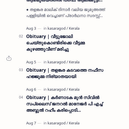
മുസ്ലിയാർ അനുസ്മരണം നടത്തി
● തളങ്കര മാലിക് ദിനാർ വലിയ ജുമുഅത്ത്
പള്ളിയിൽ വെച്ചാണ് പ്രാർഥനാ സദസ്സ്
ഒരുക്കിയത് ● സമസ്ത ട്രഷറർ കൊയ്യോട്
ഉമർ മുസ്ലിയാർ പരിപാടിക്ക് നേതൃത്വം
നൽകി കാസ…
Obituary | വീട്ടുജോലി
ചെയ്തുകൊണ്ടിരിക്കെ വീട്ടമ്മ
കുഴഞ്ഞുവീണ് മരിച്ചു
Obituary | തളങ്കര കടവത്തെ നഫീസ
ഹജ്ജുമ്മ നിര്യാതയായി
Obituary | കർണാടക മുൻ സിവില്‍
സപ്ലൈസ് ജനറൽ മാനേജർ പി എച്ച്
അബ്ദുൽ റഹീം കരിപ്പൊടി
നിര്യാതനായി