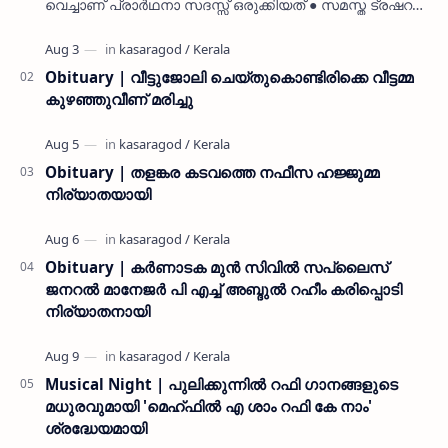
വെച്ചാണ് പ്രാർഥനാ സദസ്സ് ഒരുക്കിയത് ● സമസ്ത ട്രഷറർ
കൊയ്യോട് ഉമർ മുസ്ലിയാർ പരിപാടിക്ക് നേതൃത്വം
നൽകി കാസ…
Obituary | വീട്ടുജോലി ചെയ്തുകൊണ്ടിരിക്കെ വീട്ടമ്മ
കുഴഞ്ഞുവീണ് മരിച്ചു
Obituary | തളങ്കര കടവത്തെ നഫീസ ഹജ്ജുമ്മ
നിര്യാതയായി
Obituary | കർണാടക മുൻ സിവില്‍ സപ്ലൈസ്
ജനറൽ മാനേജർ പി എച്ച് അബ്ദുൽ റഹീം കരിപ്പൊടി
നിര്യാതനായി
Musical Night | പുലിക്കുന്നിൽ റഫി ഗാനങ്ങളുടെ
മധുരവുമായി 'മെഹ്ഫിൽ എ ശാം റഫി കേ നാം'
ശ്രദ്ധേയമായി