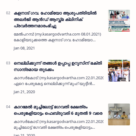
സംവിധാനം ഏർപ്പെടുത്തി പഞ്ചായത്ത് പരി…
കളനാട് ഗവ. ഹോമിയോ ആശുപത്രിയില്‍
അലര്‍ജി ആൻഡ് ആസ്ത്മ ക്ലിനിക്
പ്രവർത്തനമാരംഭിച്ചു
മേൽപറമ്പ്: (my.kasargodvartha.com 08.01.2021)
കോളിയടുക്കത്തെ കളനാട് ഗവ. ഹോമിയോ
ആശുപത്രിയില്‍ അലര്‍ജി ആൻഡ് ആസ്ത്മ
ക്ലിനിക് പ്രവർത്തനമാരംഭിച്ചു. സംസ്ഥാന
സര്‍കാര്‍ ആയുഷ് ഹോമിയോപത…
നെല്ലിക്കുന്ന് തങ്ങള്‍ ഉപ്പാപ്പ ഉറൂസിന് ഭക്തി
സാന്ദ്രമായ തുടക്കം
കാസര്‍കോട്: (my.kasargodvartha.com 22.01.2020) മതമൈത്രിക്ക്
ഏറെ പേരുകേട്ട നെല്ലിക്കുന്ന് മുഹ് യുദ്ദീന്‍
ജുമാമസ്ജിദ് അങ്കണത്തില്‍ അന്ത്യവിശ്രമം
കൊള്ളുന്ന മുഹമ്മദ് ഹ…
കാറമേല്‍ മുച്ചിലോട്ട് ഭഗവതി ക്ഷേത്രം
പെരുങ്കളിയാട്ടം ഫെബ്രുവരി 6 മുതല്‍ 9 വരെ
കാസര്‍കോട്: (my.kasargodvartha.com 22.01.2020) കാറമേല്‍
മുച്ചിലോട്ട് ഭഗവതി ക്ഷേത്രം പെരുങ്കളിയാട്ടം
ഫെബ്രുവരി ആറു മുതല്‍ ഒമ്പതു വരെ