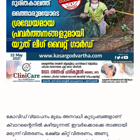
കോവിഡ് വ്യാപനം മൂലം അനവധി കുടുംബങ്ങളാണ്
ക്വാറന്റൈനിൽ കഴിയുന്നത്. ഇവർക്കൊക്കെ താങ്ങായി
മരുന്ന് വിതരണം, ഭക്ഷ്യ കിറ്റ് വിതരണം, അണു