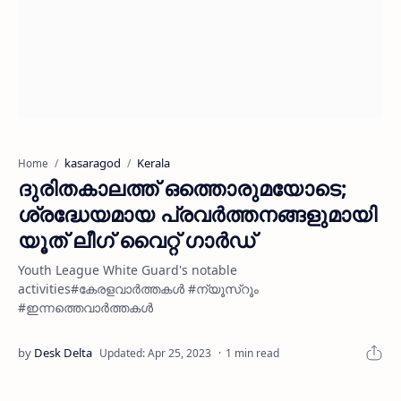
kasaragod
Kerala
Home
ദുരിതകാലത്ത് ഒത്തൊരുമയോടെ;
ശ്രദ്ധേയമായ പ്രവർത്തനങ്ങളുമായി
യൂത് ലീഗ് വൈറ്റ് ഗാർഡ്
Youth League White Guard's notable
activities#കേരളവാർത്തകൾ #ന്യൂസ്റൂം
#ഇന്നത്തെവാർത്തകൾ
1 min read