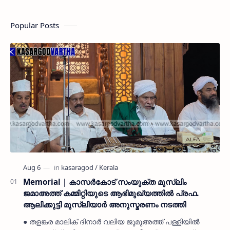
Popular Posts
Memorial | കാസർകോട് സംയുക്ത മുസ്ലിം
ജമാഅത്ത് കമ്മിറ്റിയുടെ ആഭിമുഖ്യത്തിൽ പ്രഫ.
ആലിക്കുട്ടി മുസ്ലിയാർ അനുസ്മരണം നടത്തി
● തളങ്കര മാലിക് ദിനാർ വലിയ ജുമുഅത്ത് പള്ളിയിൽ