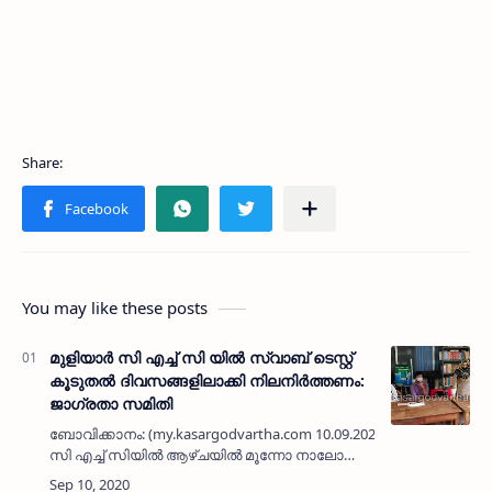
You may like these posts
മുളിയാർ സി എച്ച് സി യിൽ സ്വാബ് ടെസ്റ്റ്
കൂടുതൽ ദിവസങ്ങളിലാക്കി നിലനിർത്തണം:
ജാഗ്രതാ സമിതി
ബോവിക്കാനം: (my.kasargodvartha.com 10.09.2020) മുളിയാർ
സി എച്ച് സിയിൽ ആഴ്ചയിൽ മൂന്നോ നാലോ
ദിവസങ്ങളിൽ സ്ഥിരമായി സ്വാബ് ടെസ്റ്റ്