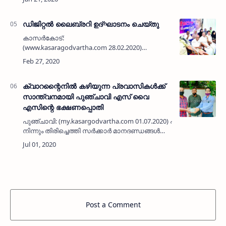
നടക്കുമെന്ന് ഭാരവാഹികള്‍ വാര്‍…
ഡിജിറ്റല്‍ ലൈബ്രറി ഉദ്ഘാടനം ചെയ്തു
കാസര്‍കോട്:
(www.kasaragodvartha.com 28.02.2020)
കാസര്‍കോട് മുനിസിപ്പല്‍ ലൈബ്രറിയില്‍
തെക്കില്‍ പി അഹമ്മദലി ഫൗണ്ടേഷന്‍
സജ്ജീകരിച്ച ഡിജിറ്റല്‍ ലൈബ്രറി കഥാകൃത്ത് ടി
പത്മനാഭന്‍…
ക്വാറന്റൈനില്‍ കഴിയുന്ന പ്രവാസികള്‍ക്ക്
സാന്ത്വനമായി പുഞ്ചാവി എസ് വൈ
എസിന്റെ ഭക്ഷണപ്പൊതി
പുഞ്ചാവി: (my.kasargodvartha.com 01.07.2020) പ്രവാസലോകത്ത
നിന്നും തിരിച്ചെത്തി സര്‍ക്കാര്‍ മാനദണ്ഡങ്ങള്‍
പാലിച്ച് ക്വാറന്റൈനില്‍ കഴിയുന്ന കാഞ്ഞങ്ങാട്
പുഞ്ചാവി പ്ര…
Post a Comment