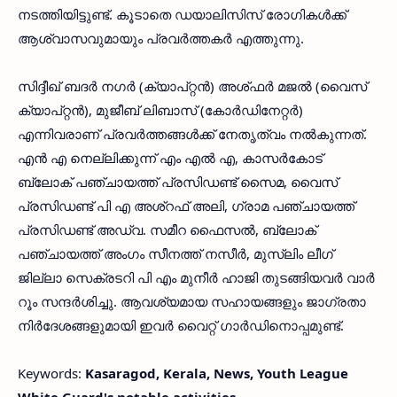
നടത്തിയിട്ടുണ്ട്. കൂടാതെ ഡയാലിസിസ് രോഗികൾക്ക്
ആശ്വാസവുമായും പ്രവർത്തകർ എത്തുന്നു.
സിദ്ദീഖ് ബദർ നഗർ (ക്യാപ്റ്റൻ) അശ്ഫർ മജൽ (വൈസ്
ക്യാപ്റ്റൻ), മുജീബ് ലിബാസ് (കോർഡിനേറ്റർ)
എന്നിവരാണ് പ്രവർത്തങ്ങൾക്ക് നേതൃത്വം നൽകുന്നത്.
എൻ എ നെല്ലിക്കുന്ന് എം എൽ എ, കാസർകോട്
ബ്ലോക് പഞ്ചായത്ത് പ്രസിഡണ്ട് സൈമ, വൈസ്
പ്രസിഡണ്ട് പി എ അശ്‌റഫ് അലി, ഗ്രാമ പഞ്ചായത്ത്
പ്രസിഡണ്ട് അഡ്വ. സമീറ ഫൈസൽ, ബ്ലോക്
പഞ്ചായത്ത് അംഗം സീനത്ത് നസീർ, മുസ്ലിം ലീഗ്
ജില്ലാ സെക്രടറി പി എം മുനീർ ഹാജി തുടങ്ങിയവർ വാർ
റൂം സന്ദർശിച്ചു. ആവശ്യമായ സഹായങ്ങളും ജാഗ്രതാ
നിർദേശങ്ങളുമായി ഇവർ വൈറ്റ് ഗാർഡിനൊപ്പമുണ്ട്.
Keywords:
Kasaragod, Kerala, News, Youth League
White Guard's notable activities.
< !- START disable copy