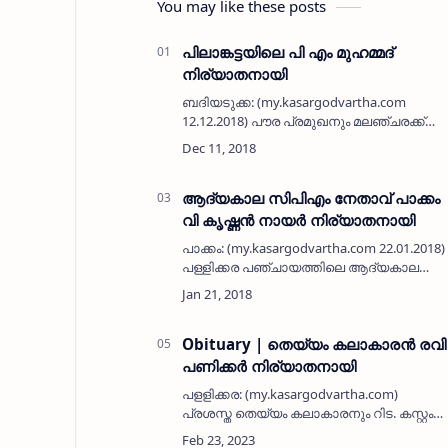
You may like these posts
പിലാങ്കട്ടയിലെ പി എം മുഹമ്മദ്
നിര്യാതനായി
ബദിയടുക്ക: (my.kasargodvartha.com
12.12.2018) പൗര പ്രമുഖനും മലഞ്ചരക്ക്
വ്യാപാരിയുമായിരുന്ന പി.എം. മുഹമ്മദ് (85)
നിര്യാതനായി. 45 വര്‍ഷമായി പിലാങ്കട്ട
ബദര്‍ ജുമാ മസ്ജിദ് പ…
ആദ്യകാല സിപിഎം നേതാവ് പാക്കം
വി കൃഷ്ണന്‍ നായര്‍ നിര്യാതനായി
പാക്കം: (my.kasargodvartha.com 22.01.2018)
പള്ളിക്കര പഞ്ചായത്തിലെ ആദ്യകാല
സിപിഎം നേതാവ് പാക്കം ചരല്‍ കടവിലെ വി
കൃഷ്ണന്‍ നായര്‍ (83) നിര്യാതനായി.
സിപിഎം മുന്‍ പള്ളിക്കര ലോക്കല്‍ കമ…
Obituary | തെയ്യം കലാകാരന്‍ രവി
പണിക്കര്‍ നിര്യാതനായി
പളളിക്കര: (my.kasargodvartha.com)
പ്രശസ്ത തെയ്യം കലാകാരനും റിട. കസ്റ്റംസ
ഓഫീസറുമായ പളളിക്കര പാക്കം