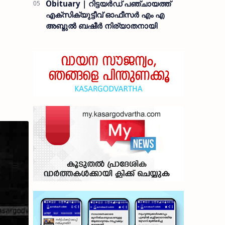
Obituary | റിട്ടയർഡ് പഞ്ചായത്ത്
എക്സിക്യുട്ടീവ് ഓഫീസർ എം എ
അബ്ദുൽ ബഷീർ നിര്യാതനായി