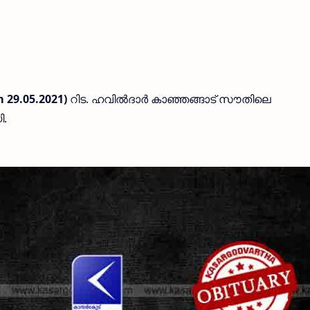
 29.05.2021)
റിട. ഹവിൽദാർ കാഞ്ഞങ്ങാട് സൗതിലെ
ി.