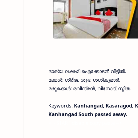
ഭാര്യ: ലക്ഷമി ഐക്കോടൻ വീട്ടിൽ.
മക്കൾ: ശ്രീജ, ശുഭ, ശശികുമാർ.
മരുമക്കൾ: രവീന്ദ്രൻ, വിനോദ്, സ്മിത.
Keywords:
Kanhangad, Kasaragod, Ke
Kanhangad South passed away.
< !- START disable copy paste -->