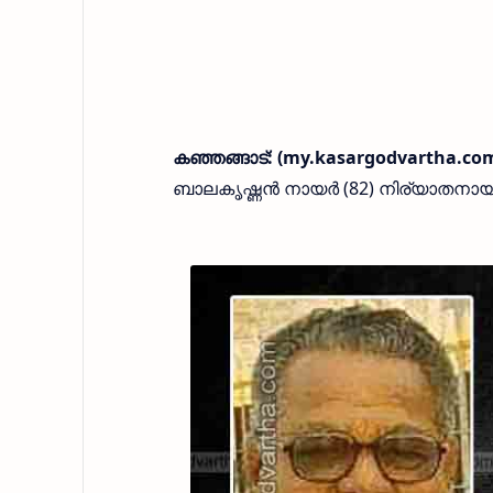
കഞ്ഞങ്ങാട്: (my.kasargodvartha.com
ബാലകൃഷ്ണൻ നായർ (82) നിര്യാതനായ