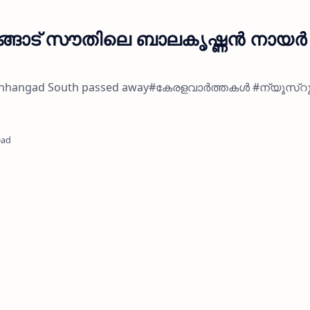
ങ്ങാട് സൗതിലെ ബാലകൃഷ്ണൻ നായർ
of Kanhangad South passed away#കേരളവാർത്തകൾ #ന്യൂസ്റ
ead