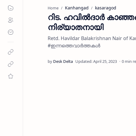
Kanhangad
kasaragod
Home
റിട. ഹവിൽദാർ കാഞ്ഞ
നിര്യാതനായി
Retd. Havildar Balakrishnan Nair 
#ഇന്നത്തെവാർത്തകൾ
0 min r