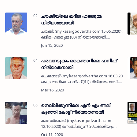
ചൗക്കിയിലെ ഖദീജ ഹജ്ജുമ്മ
നിര്യാതയായി
ചൗക്കി: (my.kasargodvartha.com 15.06.2020) ചൗക്ക
ഖദീജ ഹജ്ജുമ്മ (80) നിര്യാതയായി.
പരേതനായ കുഞ്ഞാലി ചൗക്കിയുടെ
ഭാര്യയാണ്. മക്കള്‍: മുഹമ്മദ് കുഞ്ഞി
(മുംബൈ), കരീം…
പരവനടുക്കം കൈന്താറിലെ ഹനീഫ്
നിര്യാതനായി
ചെമ്മനാട്: (my.kasargodvartha.com 16.03.2020) പര
കൈന്താറിലെ ഹനീഫ് (61) നിര്യാതനായി.
ഭാര്യ: സൈബുനിസ (പരേതനായ
പണ്ഡിത്തര്‍ മുഹമ്മദിന്റെ മകള്‍). മക്കള്‍:
അഷ്‌ക…
നെല്ലിക്കുന്നിലെ എൻ എം അലി
കുഞ്ഞി കോട്ട് നിര്യാതനായി
കാസർകോട്: (my.kasargodvartha.com
്
12.10.2020) നെല്ലിക്കുന്ന് സ്വദേശിയും
ഉളിയത്തടുക്ക എസ് പി നഗറിൽ