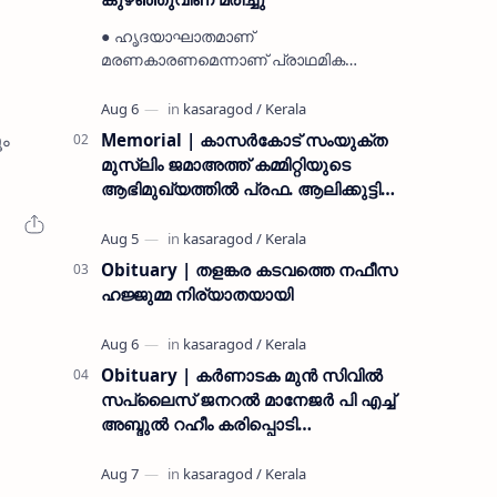
● ഹൃദയാഘാതമാണ്
മരണകാരണമെന്നാണ് പ്രാഥമിക
നിഗമനം ● മടിക്കൈയിലെ ആദ്യകാല
കമ്യൂണിസ്റ്റ് പ്രവർത്തകരായ
രാമൻ്റെയും ചിരുതേയിയുടെയും
ൂം
Memorial | കാസർകോട് സംയുക്ത
മകളാണ് ● വിവരമറിഞ്ഞ് ജനപ്ര…
മുസ്ലിം ജമാഅത്ത് കമ്മിറ്റിയുടെ
ആഭിമുഖ്യത്തിൽ പ്രഫ. ആലിക്കുട്ടി
മുസ്ലിയാർ അനുസ്മരണം നടത്തി
Obituary | തളങ്കര കടവത്തെ നഫീസ
ഹജ്ജുമ്മ നിര്യാതയായി
Obituary | കർണാടക മുൻ സിവില്‍
സപ്ലൈസ് ജനറൽ മാനേജർ പി എച്ച്
അബ്ദുൽ റഹീം കരിപ്പൊടി
നിര്യാതനായി