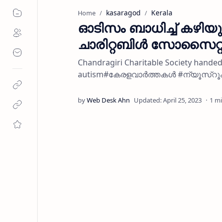
kasaragod
Kerala
Home
ഓടിസം ബാധിച്ച്‌ കഴിയു
ചാരിറ്റബിൾ സോസൈറ്
Chandragiri Charitable Society handed 
autism#കേരളവാർത്തകൾ #ന്യൂസ്റൂ
1 m