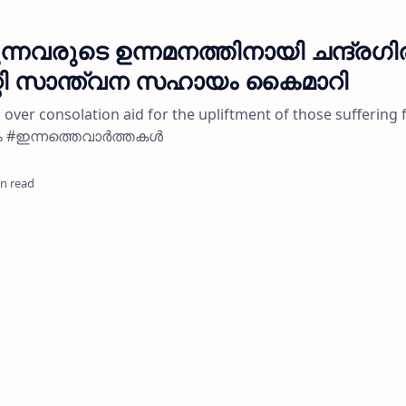
ന്നവരുടെ ഉന്നമനത്തിനായി ചന്ദ്രഗി
റി സാന്ത്വന സഹായം കൈമാറി
over consolation aid for the upliftment of those suffering
ം #ഇന്നത്തെവാർത്തകൾ
in read