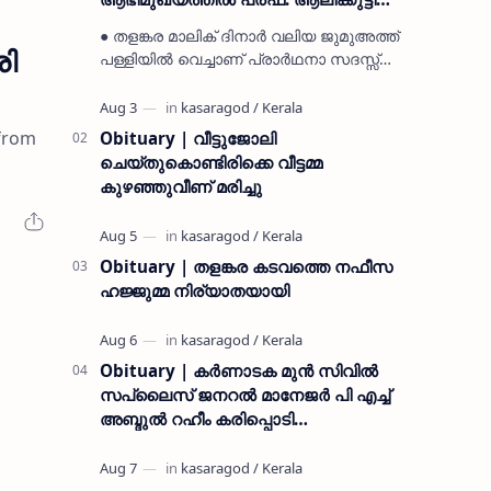
മുസ്ലിയാർ അനുസ്മരണം നടത്തി
● തളങ്കര മാലിക് ദിനാർ വലിയ ജുമുഅത്ത്
രി
പള്ളിയിൽ വെച്ചാണ് പ്രാർഥനാ സദസ്സ്
ഒരുക്കിയത് ● സമസ്ത ട്രഷറർ കൊയ്യോട്
ഉമർ മുസ്ലിയാർ പരിപാടിക്ക് നേതൃത്വം
നൽകി കാസ…
 from
Obituary | വീട്ടുജോലി
ചെയ്തുകൊണ്ടിരിക്കെ വീട്ടമ്മ
കുഴഞ്ഞുവീണ് മരിച്ചു
Obituary | തളങ്കര കടവത്തെ നഫീസ
ഹജ്ജുമ്മ നിര്യാതയായി
Obituary | കർണാടക മുൻ സിവില്‍
സപ്ലൈസ് ജനറൽ മാനേജർ പി എച്ച്
അബ്ദുൽ റഹീം കരിപ്പൊടി
നിര്യാതനായി