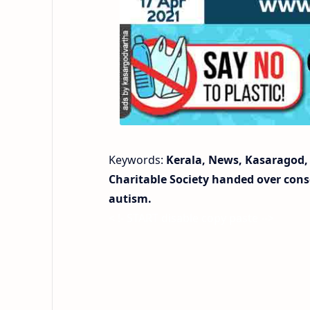
Keywords:
Kerala, News, Kasaragod, 
Charitable Society handed over conso
autism.
< !- START disable copy paste -->