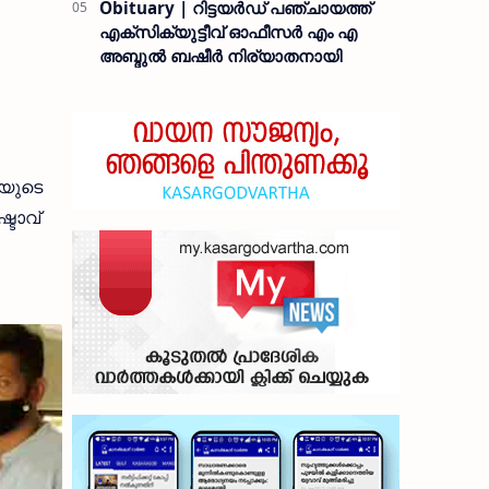
Obituary | റിട്ടയർഡ് പഞ്ചായത്ത്
എക്സിക്യുട്ടീവ് ഓഫീസർ എം എ
അബ്ദുൽ ബഷീർ നിര്യാതനായി
ിയുടെ
്ടാവ്