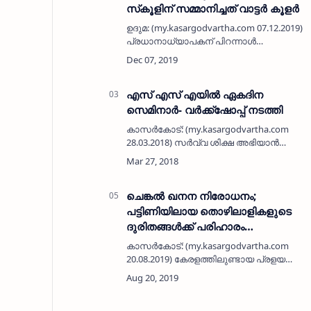
സ്‌കൂളിന് സമ്മാനിച്ചത് വാട്ടര്‍ കൂളര്‍
ഉദുമ: (my.kasargodvartha.com 07.12.2019)
പ്രധാനാധ്യാപകന് പിറന്നാള്‍
സമ്മാനമായി പൂര്‍വ വിദ്യാര്‍ത്ഥികള്‍
സ്‌കൂളിന് സമ്മാനിച്ചത് വാട്ടര്‍ കൂളര്‍. ഉദുമ
ഗവ. ഹയര്‍സെക്കന്‍ഡറി സ്‌കൂള്‍ …
എസ് എസ് എയില്‍ ഏകദിന
സെമിനാര്‍- വര്‍ക്ക്‌ഷോപ്പ് നടത്തി
കാസര്‍കോട്: (my.kasargodvartha.com
28.03.2018) സര്‍വ്വ ശിക്ഷ അഭിയാന്‍
(എസ്.എസ്.എ) കാസര്‍കോട് ജില്ലയിലെ
വിവിധ ബി.ആര്‍.സികളില്‍ പ്രവര്‍ത്തിക്കുന്ന
എം.ഐ.എസ്. കോര്‍ഡിനേറ്റര…
ചെങ്കല്‍ ഖനന നിരോധനം;
പട്ടിണിയിലായ തൊഴിലാളികളുടെ
ദുരിതങ്ങള്‍ക്ക് പരിഹാരം
കാണണമെന്ന് ഐ എന്‍ ടി യു സി
കാസർകോട്: (my.kasargodvartha.com
20.08.2019) കേരളത്തിലുണ്ടായ പ്രളയത്തെ
തുടര്‍ന്ന് ചെങ്കല്‍മേഖലയില്‍ ഖനന
നിരോധനം ഏര്‍പ്പെടുത്തിയ മൈനിംഗ് ആന്റ്
ജിയോളജി വകുപ്പിന്റെ നടപടിമൂലം ജില്ലയ