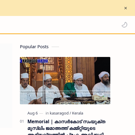
Popular Posts
Memorial | കാസർകോട് സംയുക്ത
മുസ്ലിം ജമാഅത്ത് കമ്മിറ്റിയുടെ
ആഭിമുഖ്യത്തിൽ പ്രഫ. ആലിക്കുട്ടി