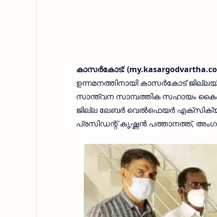
കാസർകോട്: (my.kasargodvartha.co
ഉന്നമനത്തിനായി കാസർകോട് ജില്ലയിൽ
സാന്ത്വന സാമ്പത്തിക സഹായം കൈമാറ
ജില്ല ലേബർ വെൽഫെയർ എക്സിക്യൂട
പ്രസിഡന്റ് കൃഷ്ണൻ പത്താനത്ത്, അ