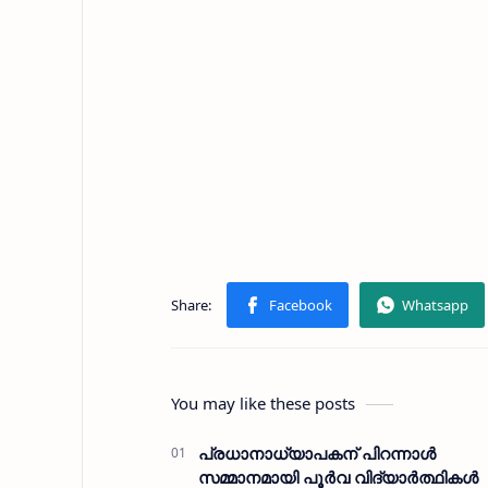
You may like these posts
പ്രധാനാധ്യാപകന് പിറന്നാള്‍
സമ്മാനമായി പൂര്‍വ വിദ്യാര്‍ത്ഥികള്‍