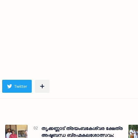
തൃക്കണ്ണാട് ത്രയംബകേശ്വര ക്ഷേത്ര
അഷ്ടബന്ധ ബ്രഹ്മകലശോത്സവം: