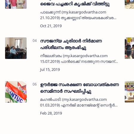
ജൈവ പച്ചക്കറി കൃഷിക്ക് വിത്തിട്ടു
പാലക്കുന്ന്: (my.kasargodvartha.com
21.10.2019) തൃക്കണ്ണാട് ത്രയംബകേശ്വര
ക്ഷേത്ര അഷ്ടബന്ധ
ബ്രഹ്മകലശോത്സവത്തിന്റെ
അന്നദാനത്തിനായി നടത്തുന്ന ജൈവ
പച്ചക്കറി കൃഷിക്ക് വിത്തിട്ടു. തൃക്…
സൗജന്യ ചുരിദാര്‍ നിര്‍മാണ
പരിശീലനം ആരംഭിച്ചു
നീലേശ്വരം: (my.kasargodvartha.com
15.07.2019) പാന്‍ടെക്ക് നടത്തുന്ന സൗജന്യ
ചുരിദാര്‍ നിര്‍മാണ പരിശീലനത്തിന്റെ
എട്ടാമത് ബാച്ച് ഉദ്ഘാടനം പാന്‍ടെക്ക്
ജനറല്‍ സെക്രട്ടറി കൂക്കാനം റഹ് …
ഊര്‍ജ്ജ സംരക്ഷണ ബോധവത്കരണ
സെമിനാര്‍ സംഘടിപ്പിച്ചു
മംഗല്‍പാടി: (my.kasargodvartha.com
01.03.2019) എനര്‍ജി മാനേജ്‌മെന്റ് സെന്റര്‍
തിരുവനന്തപുരം, പാന്‍ടെക്, മംഗല്‍പാടി
പഞ്ചായത്ത്, കുടുംബശ്രീ, സി ഡി എസ്
എന്നിവയു…
…