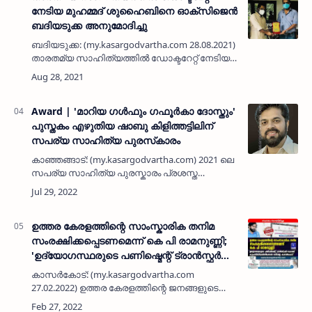
നേടിയ മുഹമ്മദ് ശുഹൈബിനെ ഓക്സിജെൻ
ബദിയടുക്ക അനുമോദിച്ചു
ബദിയടുക്ക: (my.kasargodvartha.com 28.08.2021)
താരതമ്യ സാഹിത്യത്തിൽ ഡോക്ടറേറ്റ് നേടിയ
മുഹമ്മദ് ശുഹൈബിനെ ഓക്സിജെൻ
ബദിയടുക്ക അനുമോദിച്ചു. ശുഹൈബിന്റെ
കഠിനാധ്വാനവും പഠന മികവും ലക്ഷ്യ ബോ…
Award | 'മാറിയ ഗൾഫും ഗഫൂർകാ ദോസ്തും'
പുസ്തകം എഴുതിയ ഷാബു കിളിത്തട്ടിലിന്
സപര്യ സാഹിത്യ പുരസ്‌കാരം
കാഞ്ഞങ്ങാട്: (my.kasargodvartha.com) 2021 ലെ
സപര്യ സാഹിത്യ പുരസ്കാരം പ്രശസ്ത
എഴുത്തുകാരൻ ഷാബു കിളിത്തട്ടിലിന് ലഭിച്ചു.
മാറിയ ഗൾഫും ഗഫൂർകാ ദോസ്തും എന്ന പഠന
ഗ്രന്ഥത്തിനാണ് പുരസ്കാരം…
ഉത്തര കേരളത്തിന്റെ സാംസ്കാരിക തനിമ
സംരക്ഷിക്കപ്പെടണമെന്ന് കെ പി രാമനുണ്ണി;
'ഉദ്യോഗസ്ഥരുടെ പണിഷ്മെന്റ് ട്രാൻസ്ഫർ
കൊണ്ട് കുപ്രസിദ്ധിയാർജിക്കേണ്ട ഒരിടമല്ല
കാസർകോട്: (my.kasargodvartha.com
കാസർകോട്'
27.02.2022) ഉത്തര കേരളത്തിന്റെ ജനങ്ങളുടെ
ജീവിത രീതിയിലും ഭാഷ വൈജാത്യങ്ങളിലുമുള്ള