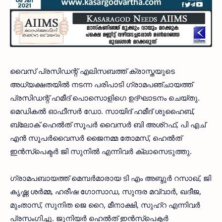
വൈസ് പ്രസിഡന്റ് എലിസബത്ത് ക്രാസ്തയുടെ
അധ്യക്ഷതയിൽ നടന്ന പരിപാടി ഗ്രാമപഞ്ചായത്ത്
പ്രസിഡന്റ് ഹമീദ് പൊസൊളിഗെ ഉദ്ഘാടനം ചെയ്തു.
മെഡികൽ ഓഫീസർ ഡോ. സായിദ് ഹമീദ് ശുഹൈബ്,
ബ്ലോക് ഹെൽത് സൂപർ വൈസർ ബി അശ്റഫ്, പി എച്
എൻ സൂപർവൈസർ ജൈനമ്മ തോമസ്, ഹെൽത്
ഇൻസ്പെക്ടർ ജി സുനിൽ എന്നിവർ ക്ലാസെടുത്തു.
ഗ്രാമപബായത്ത് മെമ്പർമാരായ ടി എം അബ്ദുർ റസാഖ്, ജി
കൃഷ്ണ ശർമ്മ, ഹരീഷ ഗോസാഡ, സുന്ദര മവ്വാർ, ഖദീജ,
മുംതാസ്, സുനിത ജെ റൈ, മീനാക്ഷി, സുഹ്റ എന്നിവർ
പ്രസംഗിച്ചു. ജൂനിയർ ഹെൽത് ഇൻസ്പെക്ടർ