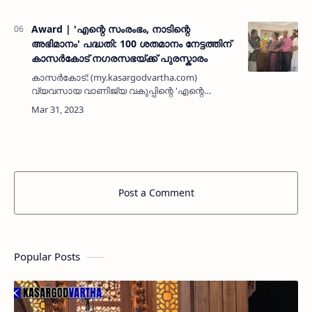
സാംസ്കാരിക തനിമ എക്കാലവും
സംരക്ഷിക്കപ്പെടേണ്ടതാണെന്ന് കേന്ദ്ര സ…
Award | 'എന്റെ സംരംഭം, നാടിന്റെ
അഭിമാനം' പദ്ധതി: 100 ശതമാനം നേട്ടത്തിന്
കാസർകോട് നഗരസഭയ്ക്ക് പുരസ്കാരം
കാസർകോട്: (my.kasargodvartha.com)
വ്യവസായ വാണിജ്യ വകുപ്പിന്റെ 'എന്റെ
സംരംഭം, നാടിന്റെ അഭിമാനം' പദ്ധതിയുടെ
ഭാഗമായി ജില്ലയിൽ 100 ശതമാനം നേട്ടം
കൈവരിച്ച തദ്ദേശസ്വയംഭരണ
സ്ഥാപനത്തിനുള്…
Post a Comment
Popular Posts