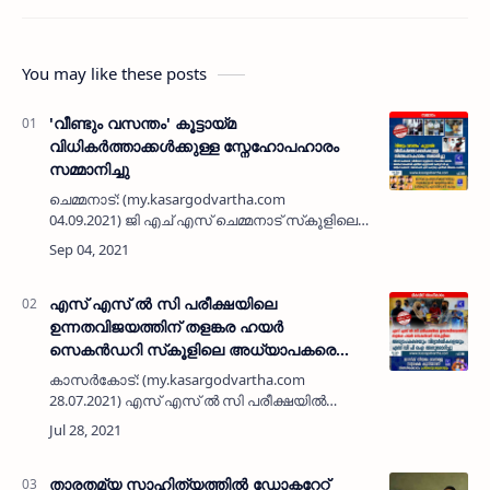
You may like these posts
'വീണ്ടും വസന്തം' കൂട്ടായ്‌മ
വിധികർത്താക്കൾക്കുള്ള സ്നേഹോപഹാരം
സമ്മാനിച്ചു
ചെമ്മനാട്: (my.kasargodvartha.com
04.09.2021) ജി എച് എസ് ചെമ്മനാട് സ്‌കൂളിലെ
1984-85 എസ് എസ് എൽ സി ബാചിന്റെ
കൂട്ടായ്‌മയായ വീണ്ടും വസന്തം സംഘടിപ്പിച്ച
ഓണാഘോഷ പരിപാടിയിലെ വിധികർ…
എസ് എസ് ല്‍ സി പരീക്ഷയിലെ
ഉന്നതവിജയത്തിന് തളങ്കര ഹയര്‍
സെകന്‍ഡറി സ്‌കൂളിലെ അധ്യാപകരെയും
വിദ്യാര്‍ഥികളെയും എസ് ഡി പി ഐ
കാസര്‍കോട്: (my.kasargodvartha.com
അനുമോദിച്ചു
28.07.2021) എസ് എസ് ല്‍ സി പരീക്ഷയില്‍
ഉന്നതവിജയം നേടിയ തളങ്കര ഗവ. മുസ്ലിം ഹയര്‍
സെകന്‍ഡറി സ്‌കൂളിലെ അധ്യാപകരെയും
വിദ്യാര്‍ഥികളെയും എസ് ഡി പി ഐ …
താരതമ്യ സാഹിത്യത്തിൽ ഡോക്ടറേറ്റ്