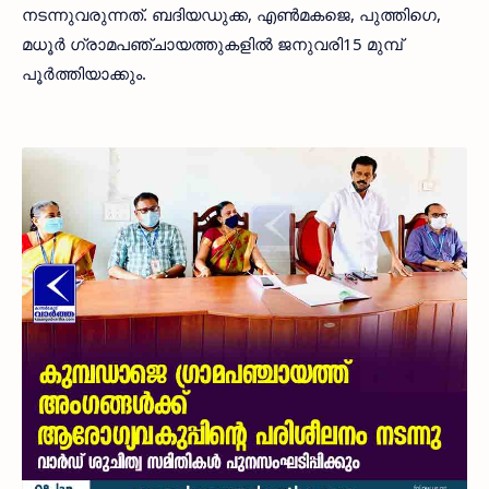
നടന്നുവരുന്നത്. ബദിയഡുക്ക, എൺമകജെ, പുത്തിഗെ,
മധൂർ ഗ്രാമപഞ്ചായത്തുകളിൽ ജനുവരി15 മുമ്പ്
പൂർത്തിയാക്കും.