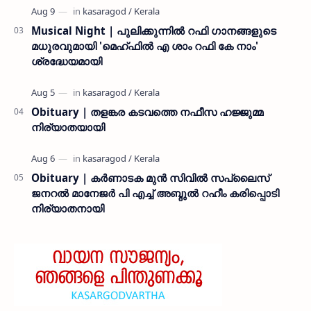
Musical Night | പുലിക്കുന്നിൽ റഫി ഗാനങ്ങളുടെ
മധുരവുമായി 'മെഹ്ഫിൽ എ ശാം റഫി കേ നാം'
ശ്രദ്ധേയമായി
Obituary | തളങ്കര കടവത്തെ നഫീസ ഹജ്ജുമ്മ
നിര്യാതയായി
Obituary | കർണാടക മുൻ സിവില്‍ സപ്ലൈസ്
ജനറൽ മാനേജർ പി എച്ച് അബ്ദുൽ റഹീം കരിപ്പൊടി
നിര്യാതനായി