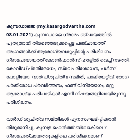
കുമ്പഡാജെ: (my.kasargodvartha.com
08.01.2021)
കുമ്പഡാജെ ഗ്രാമപഞ്ചായത്തിൽ
പുതുതായി തിരഞ്ഞെടുക്കപ്പെട്ട പഞ്ചായത്ത്
അംഗങ്ങൾക്ക് ആരോഗ്യവകുപ്പിന്റെ പരിശീലനം
ഗ്രാമപബായത്ത് കോൺഫറൻസ് ഹാളിൽ വെച്ച് നടത്തി.
കോവിഡ് പ്രതിരോധം, സ്രവപരിശോധന, പൾസ്
പോളിയോ, വാർഡ്ശുചിത്വ സമിതി, പാലിയേറ്റീവ്, രോഗ
പ്രതിരോധ പ്രവർത്തനം, ഫണ്ട് വിനിയോഗം, മറ്റു
ആരോഗ്യ പരിപാടികൾ എന്നീ വിഷയങ്ങളിലായിരുന്നു
പരിശീലനം.
വാർഡ് ശുചിത്വ സമിതികൾ പുനസംഘടിപ്പിക്കാൻ
തിരുമാനിച്ചു. കുമ്പള ഹെൽത്ത് ബ്ലോകിലെ 7
ഗ്രാമപഞ്ചായത്തുകളിലെ പരിശീലനമാണ്