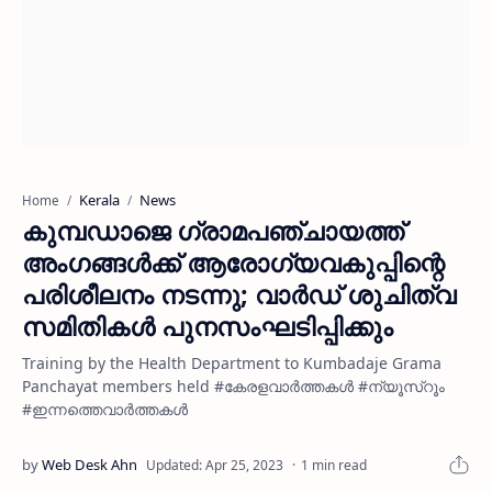
Kerala
News
Home
കുമ്പഡാജെ ഗ്രാമപഞ്ചായത്ത്
അംഗങ്ങൾക്ക് ആരോഗ്യവകുപ്പിന്റെ
പരിശീലനം നടന്നു; വാർഡ് ശുചിത്വ
സമിതികൾ പുനസംഘടിപ്പിക്കും
Training by the Health Department to Kumbadaje Grama
Panchayat members held #കേരളവാർത്തകൾ #ന്യൂസ്റൂം
#ഇന്നത്തെവാർത്തകൾ
1 min read