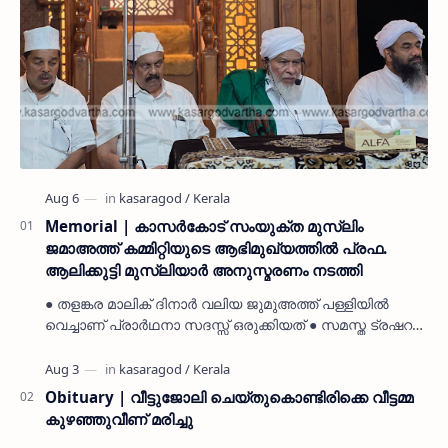
Memorial | കാസർകോട് സംയുക്ത മുസ്ലിം
ജമാഅത്ത് കമ്മിറ്റിയുടെ ആഭിമുഖ്യത്തിൽ പ്രഫ.
ആലിക്കുട്ടി മുസ്ലിയാർ അനുസ്മരണം നടത്തി
● തളങ്കര മാലിക് ദിനാർ വലിയ ജുമുഅത്ത് പള്ളിയിൽ
വെച്ചാണ് പ്രാർഥനാ സദസ്സ് ഒരുക്കിയത് ● സമസ്ത ട്രഷറർ
കൊയ്യോട് ഉമർ മുസ്ലിയാർ പരിപാടിക്ക് നേതൃത്വം
നൽകി കാസ…
Obituary | വീട്ടുജോലി ചെയ്തുകൊണ്ടിരിക്കെ വീട്ടമ്മ
കുഴഞ്ഞുവീണ് മരിച്ചു