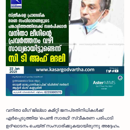
വനിതാ ലീഗ് ജില്ലാ കമിറ്റി ജനപ്രതിനിധികൾക്ക്
ഏർപ്പെടുത്തിയ 'പെൺ സാരഥി' സ്വീകരണ പരിപാടി
ഉദ്ഘാടനം ചെയ്ത് സംസാരിക്കുകയായിരുന്നു അദ്ദേഹം.