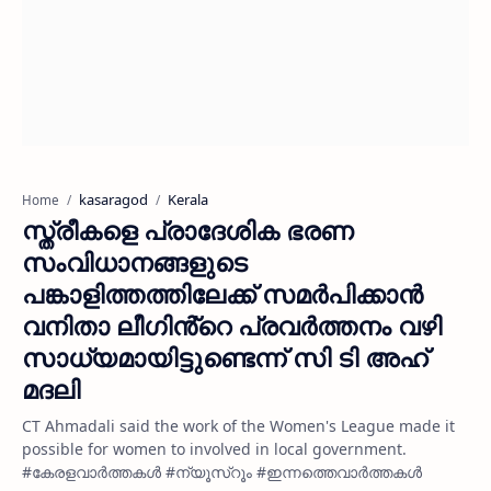
kasaragod
Kerala
Home
സ്ത്രീകളെ പ്രാദേശിക ഭരണ
സംവിധാനങ്ങളുടെ
പങ്കാളിത്തത്തിലേക്ക് സമർപിക്കാൻ
വനിതാ ലീഗിൻ്റെ പ്രവർത്തനം വഴി
സാധ്യമായിട്ടുണ്ടെന്ന് സി ടി അഹ്
മദലി
CT Ahmadali said the work of the Women's League made it
possible for women to involved in local government.
#കേരളവാർത്തകൾ #ന്യൂസ്റൂം #ഇന്നത്തെവാർത്തകൾ