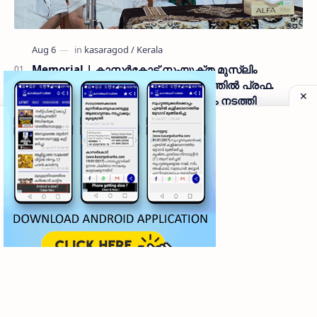
Memorial | കാസർകോട് സംയുക്ത മുസ്ലിം
ജമാഅത്ത് കമ്മിറ്റിയുടെ ആഭിമുഖ്യത്തിൽ പ്രഫ.
ആലിക്കുട്ടി മുസ്ലിയാർ അനുസ്മരണം നടത്തി
● തളങ്കര മാലിക് ദിനാർ വലിയ ജുമുഅത്ത് പള്ളിയിൽ
വെച്ചാണ് പ്രാർഥനാ സദസ്സ് ഒരുക്കിയത് ● സമസ്ത ട്രഷറർ
കൊയ്യോട് ഉമർ മുസ്ലിയാർ പരിപാടിക്ക് നേതൃത്വം
നൽകി കാസ…
Musical Night | പുലിക്കുന്നിൽ റഫി ഗാനങ്ങളുടെ
മധുരവുമായി 'മെഹ്ഫിൽ എ ശാം റഫി കേ നാം'
ശ്രദ്ധേയമായി
Obituary | തളങ്കര കടവത്തെ നഫീസ ഹജ്ജുമ്മ
നിര്യാതയായി