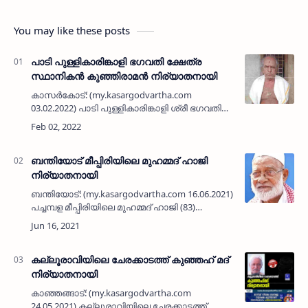
You may like these posts
പാടി പുള്ളികാരിങ്കാളി ഭഗവതി ക്ഷേത്ര
സ്ഥാനികൻ കുഞ്ഞിരാമൻ നിര്യാതനായി
കാസർകോട്: (my.kasargodvartha.com
03.02.2022) പാടി പുള്ളികാരിങ്കാളി ശ്രീ ഭഗവതി
ക്ഷേത്ര സ്ഥാനികൻ കുഞ്ഞിരാമൻ കാരണവർ
(കണ്ടൻ, 82) നിര്യാതനായി. കറുവൻ ഇടയാട്ട് -
ചോയിച്ചി ദമ്പത…
ബന്തിയോട് മീപ്പിരിയിലെ മുഹമ്മദ് ഹാജി
നിര്യാതനായി
ബന്തിയോട്: (my.kasargodvartha.com 16.06.2021)
പച്ചമ്പള മീപ്പിരിയിലെ മുഹമ്മദ് ഹാജി (83)
നിര്യാതനായി.പരേതരായ അബ്ദുർ റഹ്‌മാൻ -
ഹലീമ ദമ്പതികളുടെ മകനാണ്.ഭാര്യ:
പരേതയായ നഫീസ.മക്കൾ: അശ്‌റ…
കല്ലൂരാവിയിലെ ചേരക്കാടത്ത് കുഞ്ഞഹ് മദ്
നിര്യാതനായി
കാഞ്ഞങ്ങാട്: (my.kasargodvartha.com
24.05.2021) കല്ലൂരാവിയിലെ ചേരക്കാടത്ത്