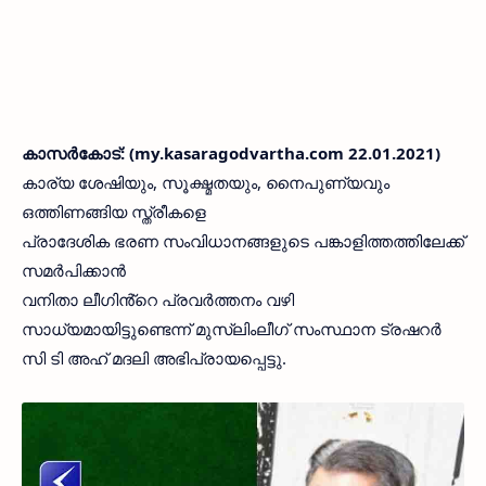
കാസർകോട്: (my.kasaragodvartha.com 22.01.2021)
കാര്യ ശേഷിയും, സൂക്ഷ്മതയും, നൈപുണ്യവും
ഒത്തിണങ്ങിയ സ്ത്രീകളെ
പ്രാദേശിക ഭരണ സംവിധാനങ്ങളുടെ പങ്കാളിത്തത്തിലേക്ക്
സമർപിക്കാൻ
വനിതാ ലീഗിൻ്റെ പ്രവർത്തനം വഴി
സാധ്യമായിട്ടുണ്ടെന്ന് മുസ്ലിംലീഗ് സംസ്ഥാന ട്രഷറർ
സി ടി അഹ് മദലി അഭിപ്രായപ്പെട്ടു.