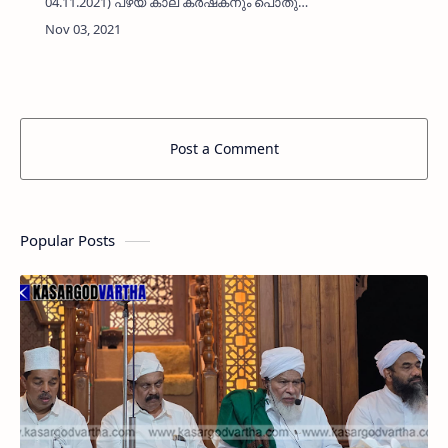
04.11.2021) പഴയ കാല കർഷകനും പൊതു
പ്രവർത്തകനുമായിരുന്ന ബോവിക്കാനത്തെ ബി
കെ മുഹമ്മദ് കുഞ്ഞി ഹാജി (87)
നിര്യാതനായി.പരേതരായ മേസ്ത്രി അബ്ദുൽ
ഖാദ…
Post a Comment
Popular Posts