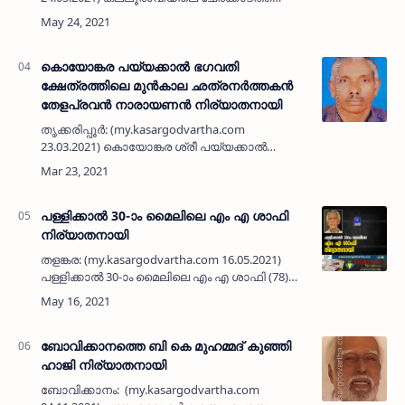
കുഞ്ഞഹ് മദ് (71) നിര്യാതനായി. അസുഖത്തെ
തുടർന്ന് ചികിത്സയിലായിരുന്നു. ദീർഘകാലം
ഗൾഫിലായിരുന്നു. പരേതര…
കൊയോങ്കര പയ്യക്കാൽ ഭഗവതി
ക്ഷേത്രത്തിലെ മുൻകാല ഛത്രനർത്തകൻ
തേളപ്രവൻ നാരായണൻ നിര്യാതനായി
തൃക്കരിപ്പൂർ: (my.kasargodvartha.com
23.03.2021) കൊയോങ്കര ശ്രീ പയ്യക്കാൽ
ഭഗവതി ക്ഷേത്രത്തിലെ മുൻകാല
ഛത്രനർത്തകനും തൃക്കരിപ്പൂർ പൂച്ചോലിൽ
താമസക്കാരനും മീൻ തൊഴിലാളിയുമായിരുന്ന
ത…
പള്ളിക്കാൽ 30-ാം മൈലിലെ എം എ ശാഫി
നിര്യാതനായി
തളങ്കര: (my.kasargodvartha.com 16.05.2021)
പള്ളിക്കാൽ 30-ാം മൈലിലെ എം എ ശാഫി (78)
നിര്യാതനായി. അസുഖത്തെ തുടർന്ന്
ചികിത്സയിലായിരുന്നു. ഞായറാഴ്ച പുലർചെ
വീട്ടിൽ വെച്ചാണ് മരണം സംഭവിച്ച…
ബോവിക്കാനത്തെ ബി കെ മുഹമ്മദ് കുഞ്ഞി
ഹാജി നിര്യാതനായി
ബോവിക്കാനം: (my.kasargodvartha.com