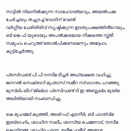
നാട്ടിൽ നിലനിൽക്കുന്ന സാഹോദര്യവും, അയൽപക്ക
ചേർച്ചയും തച്ചുടച്ച് വോടിന് വേണ്ടി
വർഗ്ഗീയ ചേരിതിരിവ് സൃഷ്ടിക്കുന്ന ഇടതുപക്ഷത്തിൻ്റെയും,
ബി ജെ പി യുടെയും അപൽക്കരമായ നീക്കത്തെ സ്ത്രീ
സമൂഹം ചെറുത്ത് തോൽപിക്കണമെന്നും അദ്ദേഹം
കൂട്ടിച്ചേർത്തു.
പ്രസിഡണ്ട് പി പി നസീമ ടീച്ചർ അധ്യക്ഷത വഹിച്ചു.
ജനറൽ സെക്രടറി മുംതാസ് സമീറ സ്വാഗതം പറഞ്ഞു.
മുസ്ലിം ലീഗ് ജില്ലാ പ്രസിഡണ്ട് ടി ഇ അബ്ദുല്ല മുഖ്യ
അഥിതിയായി സംബന്ധിച്ചു.
കെ മുഹമ്മദ് കുഞ്ഞി, അശ്റഫ്‌ എടനീർ, ബി ഫാത്വിമ
ഇബ്രാഹിം, ശാഹിന സലീം, ശാസിയ ചെമ്മനാട്, നസീമ
കൊടിയമ്മ, ശാഹിദ പടന്ന, ഖദീജ ഹമീദ്, ആഇശ