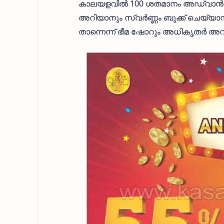
കാലയളവില്‍ 100 ശതമാനം അഡ്വാന്‍സും ഈ 
അറിയാനും സ്വർണ്ണം ബുക്ക് ചെയ്യാനും 
താന്നെന്ന് ഭീമ ഷോറും അധികൃതർ അറിയ