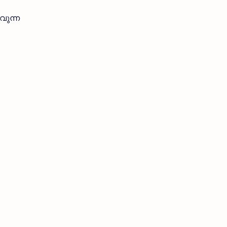
വുന്ന