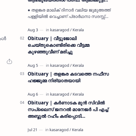
മുസ്ലിയാർ അനുസ്മരണം നടത്തി
● തളങ്കര മാലിക് ദിനാർ വലിയ ജുമുഅത്ത്
പള്ളിയിൽ വെച്ചാണ് പ്രാർഥനാ സദസ്സ്
ഒരുക്കിയത് ● സമസ്ത ട്രഷറർ കൊയ്യോട്
ഉമർ മുസ്ലിയാർ പരിപാടിക്ക് നേതൃത്വം
നൽകി കാസ…
തകൾ
Obituary | വീട്ടുജോലി
ചെയ്തുകൊണ്ടിരിക്കെ വീട്ടമ്മ
കുഴഞ്ഞുവീണ് മരിച്ചു
Obituary | തളങ്കര കടവത്തെ നഫീസ
ഹജ്ജുമ്മ നിര്യാതയായി
Obituary | കർണാടക മുൻ സിവില്‍
സപ്ലൈസ് ജനറൽ മാനേജർ പി എച്ച്
അബ്ദുൽ റഹീം കരിപ്പൊടി
നിര്യാതനായി