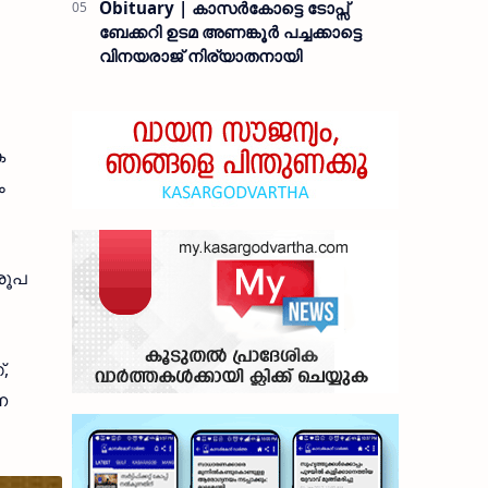
Obituary | കാസർകോട്ടെ ടോപ്സ്
ബേക്കറി ഉടമ അണങ്കൂർ പച്ചക്കാട്ടെ
വിനയരാജ് നിര്യാതനായി
ക
ം
 രൂപ
,
ന