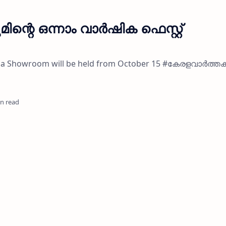
ന്റെ ഒന്നാം വാർഷിക ഫെസ്റ്റ്
Bhima Showroom will be held from October 15 #കേരളവാർത്
in read