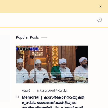
Popular Posts
Memorial | കാസർകോട് സംയുക്ത
മുസ്ലിം ജമാഅത്ത് കമ്മിറ്റിയുടെ
ആഭിമുഖ്യത്തിൽ പ്രഫ. ആലിക്കുട്ടി