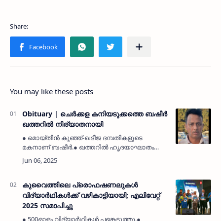
You may like these posts
Obituary | ചെർക്കള കനിയടുക്കത്തെ ബഷീർ
ഖത്തറിൽ നിര്യാതനായി
● മൊയ്തീൻ കുഞ്ഞ്-ഖദീജ ദമ്പതികളുടെ
മകനാണ് ബഷീർ.● ഖത്തറിൽ ഹൃദയാഘാതം
മൂലമാണ് 50-കാരനായ മരണപ്പെട്ടത്.● ചെങ്കള
ഖത്തർ കെഎംസിസിയുടെ സജീവ
പ്രവർത്തകനായിരുന്നു ഇദ്ദേഹം.● അഞ്ച്
മക്കളും നാല് സ…
കുവൈത്തിലെ പ്രൊഫഷണലുകൾ
വിദ്യാർഥികൾക്ക് വഴികാട്ടിയായി; എലിവേറ്റ്
2025 സമാപിച്ചു
● 500ഓളം വിദ്യാർഥികൾ പങ്കെടുത്തു.●