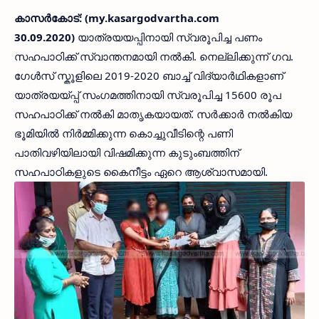
കാസർകോട്: (my.kasargodvartha.com
30.09.2020)
യാത്രയയപ്പിനായി സ്വരൂപിച്ച പണം
സഹപാഠിക്ക് സ്വാന്തനമായി നൽകി. നെല്ലിക്കുന്ന് ഗവ.
ഗേൾസ് സ്കൂളിലെ 2019-2020 ബാച്ച് വിദ്യാർഥികളാണ്
യാത്രയയ്പ്പ് സംഗമത്തിനായി സ്വരൂപിച്ച 15600 രൂപ
സഹപാഠിക്ക് നൽകി മാതൃകയായത്. സർക്കാർ നൽകിയ
ഭൂമിയിൽ നിർമ്മിക്കുന്ന കൊച്ചുവീടിന്റെ പണി
പാതിവഴിയിലായി വിഷമിക്കുന്ന കുടുംബത്തിന്
സഹപാഠികളുടെ കൈനീട്ടം ഏറെ ആശ്വാസമായി.