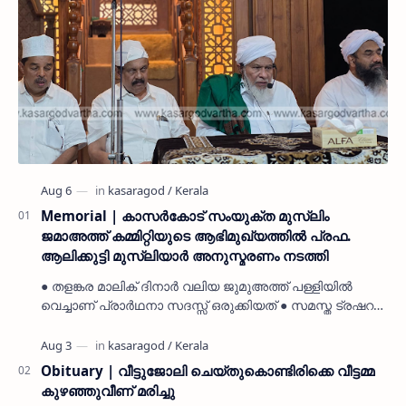
Memorial | കാസർകോട് സംയുക്ത മുസ്ലിം
ജമാഅത്ത് കമ്മിറ്റിയുടെ ആഭിമുഖ്യത്തിൽ പ്രഫ.
ആലിക്കുട്ടി മുസ്ലിയാർ അനുസ്മരണം നടത്തി
● തളങ്കര മാലിക് ദിനാർ വലിയ ജുമുഅത്ത് പള്ളിയിൽ
വെച്ചാണ് പ്രാർഥനാ സദസ്സ് ഒരുക്കിയത് ● സമസ്ത ട്രഷറർ
കൊയ്യോട് ഉമർ മുസ്ലിയാർ പരിപാടിക്ക് നേതൃത്വം
നൽകി കാസ…
Obituary | വീട്ടുജോലി ചെയ്തുകൊണ്ടിരിക്കെ വീട്ടമ്മ
കുഴഞ്ഞുവീണ് മരിച്ചു