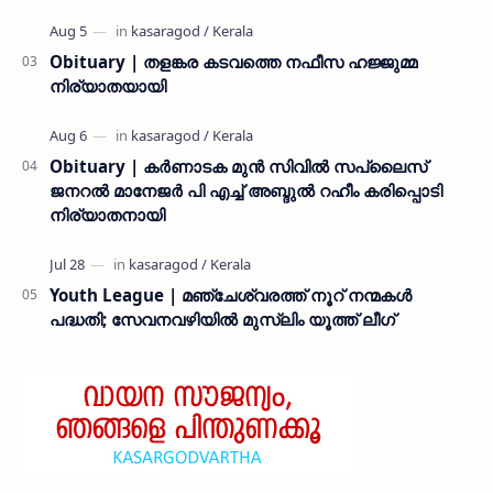
Obituary | തളങ്കര കടവത്തെ നഫീസ ഹജ്ജുമ്മ
നിര്യാതയായി
Obituary | കർണാടക മുൻ സിവില്‍ സപ്ലൈസ്
ജനറൽ മാനേജർ പി എച്ച് അബ്ദുൽ റഹീം കരിപ്പൊടി
നിര്യാതനായി
Youth League | മഞ്ചേശ്വരത്ത് നൂറ് നന്മകൾ
പദ്ധതി; സേവനവഴിയിൽ മുസ്ലിം യൂത്ത് ലീഗ്