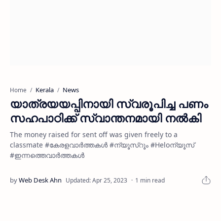
Kerala
News
Home
യാത്രയയപ്പിനായി സ്വരൂപിച്ച പണം
സഹപാഠിക്ക് സ്വാന്തനമായി നൽകി
The money raised for sent off was given freely to a
classmate #കേരളവാർത്തകൾ #ന്യൂസ്റൂം #Heloന്യൂസ്
#ഇന്നത്തെവാർത്തകൾ
1 min read