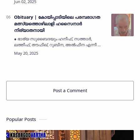
അനുശോചനം രേഖപ്പെടുത്തി.● മൃതദേഹം
ഷിറിയ വലിയ ജുമാമസ്ജിദ് ഖബർസ്ഥാനിൽ
ഖബറടക്കി.…
Obituary | കോയിപ്പാടിയിലെ പരമ്പരാഗത
മത്സ്യത്തൊഴിലാളി ഹസൈനാർ
നിര്യാതനായി
● ഭാര്യ സുബൈദയും ഹനീഫ്, സത്താർ,
ലത്തീഫ്, തൗഫീഖ്, റുബീന, അൽഫീന എന്നീ ആറ്
മക്കളുമുണ്ട്.● മൃതദേഹം ആരിക്കാടി കടവത്ത്
ജുമാമസ്ജിദ് ഖബർസ്ഥാനിൽ ഖബറടക്കി.കുമ്പള:
(MyKasargodVartha) കോയിപ്പാ…
Post a Comment
Popular Posts