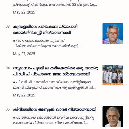
പ്രോജക്ട് പ്രദർശന മത്സരത്തിൽ 55 ടീമുകൾ.●
റുബിക്സ് ക്യൂബ് മത്സരവും കരിയർ
ഗൈഡൻസും.● വിജയികൾക്ക് സമ്മാനങ്ങൾ
വിതരണം ചെയ്തു.കുവൈത്ത് സിറ്റി: (MyKasarg…
കുമ്പളയിലെ പഴയകാല വ്യാപാരി
മൊയ്തീൻകുട്ടി നിര്യാതനായി
● വാഹനാപകടത്തെ തുടർന്ന്
ചികിത്സയിലായിരുന്ന മൊയ്തീൻകുട്ടി
എരിയാലിൽ നിര്യാതനായി.● മൂന്ന്
പതിറ്റാണ്ടിലേറെയായി കുമ്പളയിൽ പലചരക്കുകട
നടത്തിയിരുന്നു.● ചൊവ്വാഴ്ച രാവിലെ
മംഗളൂരുവിലെ സ്വകാര…
സുഗന്ധം പുരട്ടി ലഹരിക്കെതിരെ ഒരു യാത്ര;
പി.ഡി.പി പ്രചാരണ ജാഥ ശ്രദ്ധേയമായി
● പി.ഡി.പി കാസർകോട് ജില്ലാ കമ്മിറ്റിയുടെ
ലഹരി വിരുദ്ധ പ്രചാരണം.● തൃക്കരിപ്പൂരിൽ നിന്ന്
വാഹന ജാഥ ആരംഭിച്ചു.● ബേക്കലിൽ സുഗന്ധം
പുരട്ടി യാത്ര തുടർന്നു.● ഐ.എസ്.എഫ്
വിദ്യാർത്ഥി സംഘടനയും…
ഷിറിയയിലെ അബ്ദുൽ ഖാദർ നിര്യാതനായി
●പരേതനായ മൊഗ്രാൽ വെറ്റില സൈനുദ്ദീന്റെ
മകനാണ്.● ദീർഘകാലം വിദേശത്ത് ജോലി
ചെയ്തിരുന്നു.● മൊഗ്രാൽ ദേശീയവേദി