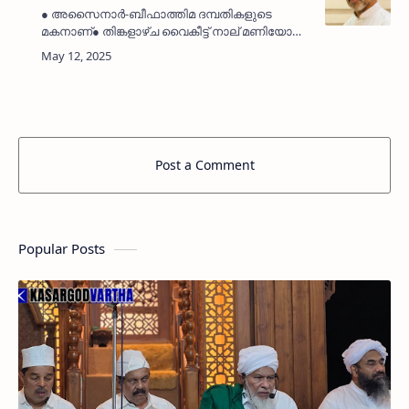
● അസൈനാർ-ബീഫാത്തിമ ദമ്പതികളുടെ
മകനാണ്● തിങ്കളാഴ്ച വൈകീട്ട് നാല് മണിയോടെ
ഖബറടക്കം നടന്നു. തളങ്കര:
(MyKasargodVartha) തെരുവത്തെ മുഹമ്മദ്
കുഞ്ഞി (മമ്മു - 55) നിര്യാതനായി. അസ…
Post a Comment
Popular Posts