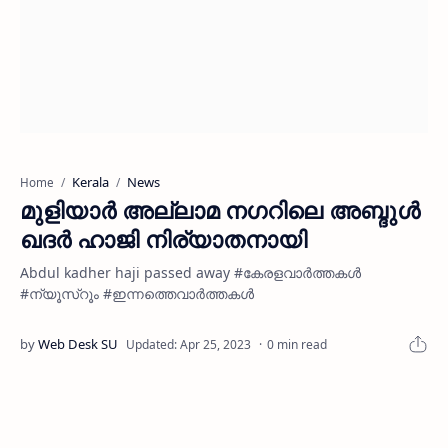
Kerala
News
Home
മുളിയാര്‍ അല്ലാമ നഗറിലെ അബ്ദുള്‍
ഖദര്‍ ഹാജി നിര്യാതനായി
Abdul kadher haji passed away #കേരളവാർത്തകൾ
#ന്യൂസ്റൂം #ഇന്നത്തെവാർത്തകൾ
0 min read