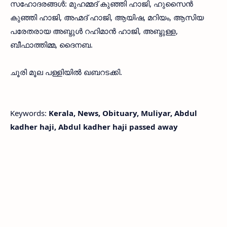
സഹോദരങ്ങള്‍: മുഹമ്മദ് കുഞ്ഞി ഹാജി, ഹുസൈന്‍
കുഞ്ഞി ഹാജി, അഹ്മദ് ഹാജി, ആയിഷ, മറിയം, ആസിയ
പരേതരായ അബ്ദുള്‍ റഹിമാന്‍ ഹാജി, അബ്ദുള്ള,
ബീഫാത്തിമ്മ, ദൈനബ.
ചൂരി മൂല പള്ളിയില്‍ ഖബറടക്കി.
Keywords:
Kerala, News, Obituary, Muliyar, Abdul
kadher haji, Abdul kadher haji passed away