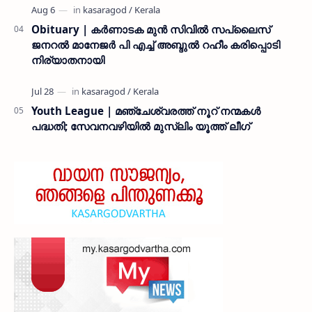
Obituary | കർണാടക മുൻ സിവില്‍ സപ്ലൈസ്
ജനറൽ മാനേജർ പി എച്ച് അബ്ദുൽ റഹീം കരിപ്പൊടി
നിര്യാതനായി
Youth League | മഞ്ചേശ്വരത്ത് നൂറ് നന്മകൾ
പദ്ധതി; സേവനവഴിയിൽ മുസ്ലിം യൂത്ത് ലീഗ്