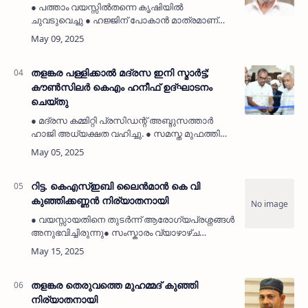
● പത്താം വയസ്സിൽതന്നെ കൃഷിയിൽ
ചുവടുവെച്ചു ● ഹജ്ജിന് പോകാൻ മാത്രമാണ്
ദീർഘ യാത്ര ചെയ്തത്. ● എം.പി രാജ്‌മോഹൻ
ഉണ്ണിത്താൻ കൃഷിയെക്കുറിച്ച് ഏറെ സമയം
സംസാരിച്ചു. ● ഖബറടക്കം തെക്കിൽ ജുമാ മ…
തളങ്കര പള്ളിക്കാൽ മദ്രസ ഇനി സ്മാർട്ട്;
കൗൺസിലർ കെഎം ഹനീഫ് ഉദ്ഘാടനം
ചെയ്തു
● മദ്രസ കമ്മിറ്റി പ്രസിഡന്റ് അബ്ദുസത്താർ
ഹാജി അധ്യക്ഷത വഹിച്ചു. ● സമസ്ത മുഫത്തിശ്
ഹംസ ഫൈസി മുഖ്യപ്രഭാഷണം നടത്തി. ● ഇ-
ലേണിംഗ് സാധ്യതകളെക്കുറിച്ച് ഹാഫിള് ഹിഷാം
വിശദീകരിച്ചു…
റിട്ട. കെഎസ്ഇബി ലൈൻമാൻ കെ വി
കുഞ്ഞിക്കണ്ണൻ നിര്യാതനായി
● വയസ്സായതിനെ തുടർന്ന് ആരോഗ്യപ്രശ്നങ്ങൾ
അനുഭവിച്ചിരുന്നു● സംസ്കാരം വ്യാഴാഴ്ച
വൈകീട്ട് വടക്കാങ്കരയിൽ● ഇളയമകൻ കെ എസ്
ആർ ടി സി ജീവനക്കാരനാണ്കാഞ്ഞങ്ങാട്:
(MyKasargodVartha) കെ എസ് ഇ ബി…
തളങ്കര തെരുവത്തെ മുഹമ്മദ് കുഞ്ഞി
നിര്യാതനായി