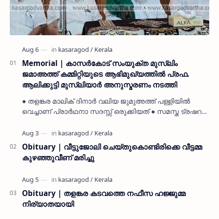
Memorial | കാസർകോട് സംയുക്ത മുസ്ലിം
ജമാഅത്ത് കമ്മിറ്റിയുടെ ആഭിമുഖ്യത്തിൽ പ്രഫ.
ആലിക്കുട്ടി മുസ്ലിയാർ അനുസ്മരണം നടത്തി
● തളങ്കര മാലിക് ദിനാർ വലിയ ജുമുഅത്ത് പള്ളിയിൽ
വെച്ചാണ് പ്രാർഥനാ സദസ്സ് ഒരുക്കിയത് ● സമസ്ത ട്രഷറർ
കൊയ്യോട് ഉമർ മുസ്ലിയാർ പരിപാടിക്ക് നേതൃത്വം
നൽകി കാസ…
Obituary | വീട്ടുജോലി ചെയ്തുകൊണ്ടിരിക്കെ വീട്ടമ്മ
കുഴഞ്ഞുവീണ് മരിച്ചു
Obituary | തളങ്കര കടവത്തെ നഫീസ ഹജ്ജുമ്മ
നിര്യാതയായി