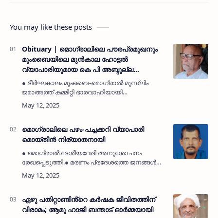
You may like these posts
Obituary | മൊഗ്രാലിലെ പൗരപ്രമുഖനും
മുംബൈയിലെ മുൻകാല ഹോട്ടൽ
വ്യാപാരിയുമായ കെ പി അബ്ദുല്ല
നിര്യാതനായി
● ദീർഘകാലം മുംബൈ-മൊഗ്രാൽ മുസ്ലിം
ജമാഅത്ത് കമ്മിറ്റി ഭാരവാഹിയായി
പ്രവർത്തിച്ചിട്ടുണ്ട്. ● മൊഗ്രാൽ കടപ്പുറം വലിയ
ജുമാമസ്ജിദ് ഖബർസ്ഥാനിൽ
ഖബറടക്കി.മൊഗ്രാൽ: (MyKasargodVartha)
പൗരപ്രമുഖ…
മൊഗ്രാലിലെ പഴം-പച്ചക്കറി വ്യാപാരി
മൊയ്തീൻ നിര്യാതനായി
● മൊഗ്രാൽ ദേശീയവേദി അനുശോചനം
രേഖപ്പെടുത്തി.● മരണം പ്രദേശത്തെ ജനങ്ങൾക്ക്
വലിയ ദുഃഖമായി.● ബദ്രിയ നഗർ ജുമാ മസ്ജിദ്
ഖബർസ്ഥാനിൽ ഖബറടക്കി. ●
കുറച്ചുനാളുകളായി അസുഖം കാരണം
ചികിത്സയിലായിരുന…
ഏഴു പതിറ്റാണ്ടിൻ്റെ കർഷക ജീവിതത്തിന്
വിരാമം; ആമു ഹാജി ബന്താട് ഓർമ്മയായി