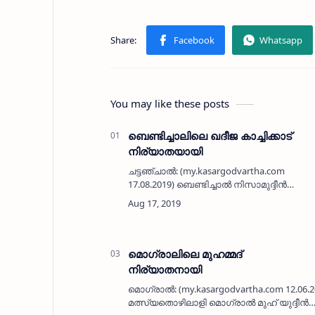
You may like these posts
ബെണ്ടിച്ചാലിലെ ഖദീജ കാച്ചിക്കാട്
നിര്യാതയായി
ചട്ടഞ്ചാല്‍: (my.kasargodvartha.com
17.08.2019) ബെണ്ടിച്ചാല്‍ നിസാമുദ്ദീന്‍
നഗറിലെ കാച്ചിക്കാട് ഖദീജയുമ്മ (82)
നിര്യാതയായി. മക്കള്‍: സുഹറ, മുഹമ്മദ്.
മരുമക്കള്‍: മൊയ്തീന…
മൊഗ്രാലിലെ മുഹമ്മദ്
നിര്യാതനായി
മൊഗ്രാല്‍: (my.kasargodvartha.com 12.06
മത്സ്യതൊഴിലാളി മൊഗ്രാല്‍ മുഹ് യുദ്ദീന്‍