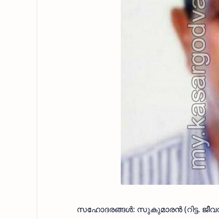
സഹോദരങ്ങള്‍: സുകുമാരന്‍ (റിട്ട. ജീ