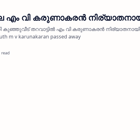
ലെ എം വി കരുണാകരന്‍ നിര്യാതനാ
ി കുഞ്ഞുവീട് തറവാട്ടില്‍ എം വി കരുണാകരന്‍ നിര്യാതനായി
outh m v karunakaran passed away
 read