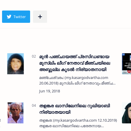
മുന്‍ പഞ്ചായത്ത് പ്രസിഡണ്ടായ
മുസ്ലിം ലീഗ് നേതാവ് മീഞ്ചയിലെ
അബ്ദുല്ല കൂടല്‍ നിര്യാതനായി
മഞ്ചേശ്വരം: (my.kasargodvartha.com
20.06.2018) മുസ്ലിം ലീഗ് നേതാവും മീഞ്ച
പഞ്ചായത്ത് മുന്‍ പ്രസിഡണ്ടുമായിരുന്ന
മീഞ്ച മുന്നിപാടി സാഗ് മന്‍സിലില്‍
അബ്ദുല്ല കൂടല്‍ (62) നിര…
തളങ്കര ഖാസിലേനിലെ റുഖിയാബി
നിര്യാതയായി
.2020) പരമ്പരാഗത
തളങ്കര: (my.kasargodvartha.com 12.10.2019)
തളങ്കര ഖാസിലേനിലെ പരേതനായ