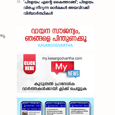
'പ്രളയം: എന്റെ കൈത്താങ്ങ്'; പ്രളയം
വിതച്ച നീറുന്ന ഓര്‍മകള്‍ അയവിറക്കി
വിദ്യാര്‍ത്ഥികള്‍
നു.