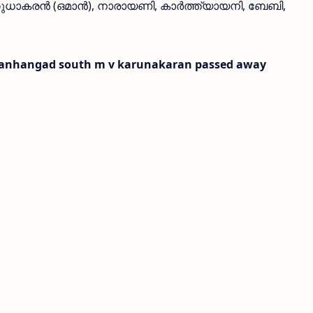
 സുധാകരന്‍ (ഒമാന്‍), നാരായണി, കാര്‍ത്ത്യായനി, ബേബി,
 Kanhangad south m v karunakaran passed away