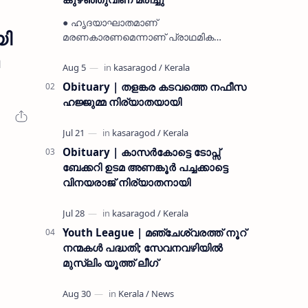
● ഹൃദയാഘാതമാണ്
യി
മരണകാരണമെന്നാണ് പ്രാഥമിക
നിഗമനം ● മടിക്കൈയിലെ ആദ്യകാല
കമ്യൂണിസ്റ്റ് പ്രവർത്തകരായ
രാമൻ്റെയും ചിരുതേയിയുടെയും
Obituary | തളങ്കര കടവത്തെ നഫീസ
മകളാണ് ● വിവരമറിഞ്ഞ് ജനപ്ര…
ഹജ്ജുമ്മ നിര്യാതയായി
Obituary | കാസർകോട്ടെ ടോപ്സ്
ബേക്കറി ഉടമ അണങ്കൂർ പച്ചക്കാട്ടെ
വിനയരാജ് നിര്യാതനായി
Youth League | മഞ്ചേശ്വരത്ത് നൂറ്
നന്മകൾ പദ്ധതി; സേവനവഴിയിൽ
മുസ്ലിം യൂത്ത് ലീഗ്