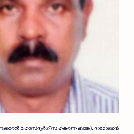
വനക്കാരന്‍ ഹോസ്ദുര്‍ഗ് സഹകരണ ബാങ്ക്), ദാമോദരന്‍