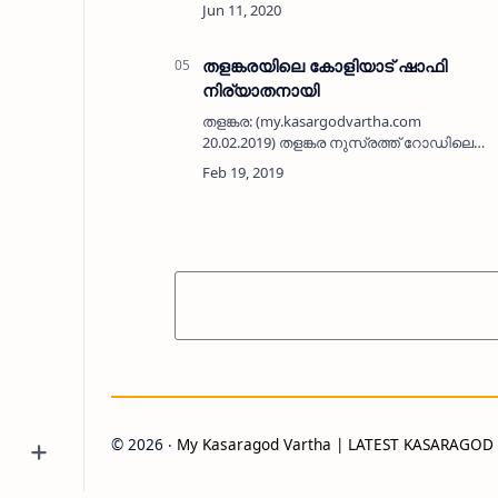
ജുമാമസ്ജിദിനു സമീപത്തെ മുഹമ്മദ് (58)
നിര്യാതനായി. മീലാദ് ട്രസ്റ്റ് …
തളങ്കരയിലെ കോളിയാട് ഷാഫി
നിര്യാതനായി
തളങ്കര: (my.kasargodvartha.com
20.02.2019) തളങ്കര നുസ്രത്ത് റോഡിലെ
നൂറുദ്ദീന്‍ മന്‍സിലില്‍ കോളിയാട് ഷാഫി
(62)നിര്യാതനായി. നേരത്തെ ദീര്‍ഘകാലം
ബഹ്‌റൈനിലും മസ്‌കത്തിലും ജോല…
©
2026
‧
My Kasaragod Vartha | LATEST KASARAGO