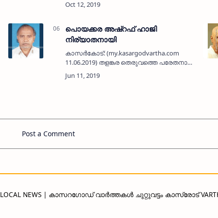
വെള്ളക്കാരന്‍ മഹ്മൂദിന്റെ ഭാര്യ
റുഖിയാബി(79) നിര്യാതയായി. പരേതരായ
അബ്ദുര്‍ റഹ് മാന്റെയും സുലൈഖയുടെയും
മകളാണ്. …
പൊയക്കര അഷ്‌റഫ് ഹാജി
നിര്യാതനായി
കാസര്‍കോട്: (my.kasargodvartha.com
11.06.2019) തളങ്കര തെരുവത്തെ പരേതനായ
പൊയക്കര അബ്ദുര്‍ റഹ് മാന്‍ ഹാജി- സല്‍മ
ദമ്പതികളുടെ മകന്‍ പൊയക്കര അഷ്‌റഫ്
ഹാജി (79) നിര്യാതനായി. ച…
Post a Comment
D LOCAL NEWS | കാസറഗോഡ് വാർത്തകൾ ചുറ്റുവട്ടം കാസ്രോട് VAR