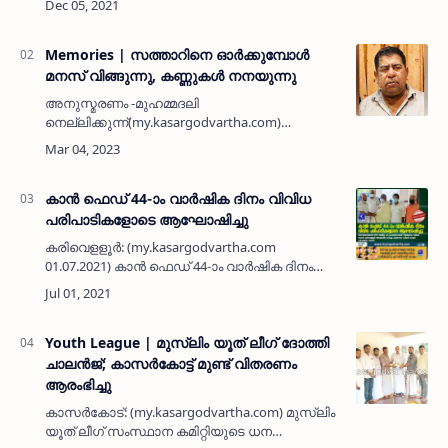
സ്വദേശിയും ജീവകാരുണ്യ പ്രവർത്തകനുമായ
അബ്ദുർ റഹ്‌മാൻ ബദ്‌രിയയ്…
Memories | സത്താറിനെ ഓര്‍ക്കുമ്പോള്‍
മനസ് വിങ്ങുന്നു, കണ്ണുകള്‍ നനയുന്നു
അനുസ്മരണം -മുഹമ്മദലി
നെല്ലിക്കുന്ന്(my.kasargodvartha.com)
സത്താറിന്റെ മരണവാര്‍ത്ത ഏറെ
വിഷമത്തോടെയാണ് കേട്ടത്. സത്താറുമായി
അടുത്തവര്‍ ഒരിക്കലും പിരിയുകയില്ല. കാരണം
അത്രയ്ക്കും…
കാൻ ഫെഡ് 44-ാം വാർഷിക ദിനം വിവിധ
പരിപാടികളോടെ ആഘോഷിച്ചു
കരിവെളളൂർ: (my.kasargodvartha.com
01.07.2021) കാൻ ഫെഡ് 44-ാം വാർഷിക ദിനം
കരിവെള്ളൂരിൽ പ്രവർത്തകർ കോവിഡ്
പ്രോടോകോൾ പ്രകാരം വിവിധ
പരിപാടികളോടെ ആഘോഷിച്ചു. കാൻ ഫെഡ്
സംഘടനയുടെ ആരംഭകാലം …
Youth League | മുസ്ലിം യൂത് ലീഗ് ദോത്തി
ചാലന്‍ജ്; കാസര്‍കോട്ട് മുണ്ട് വിതരണം
ആരംഭിച്ചു
കാസര്‍കോട്: (my.kasargodvartha.com) മുസ്ലിം
യൂത് ലീഗ് സംസ്ഥാന കമിറ്റിയുടെ ധന