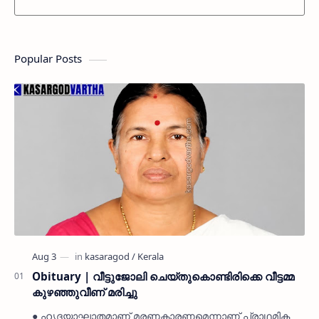
Popular Posts
Obituary | വീട്ടുജോലി ചെയ്തുകൊണ്ടിരിക്കെ വീട്ടമ്മ
കുഴഞ്ഞുവീണ് മരിച്ചു
● ഹൃദയാഘാതമാണ് മരണകാരണമെന്നാണ് പ്രാഥമിക