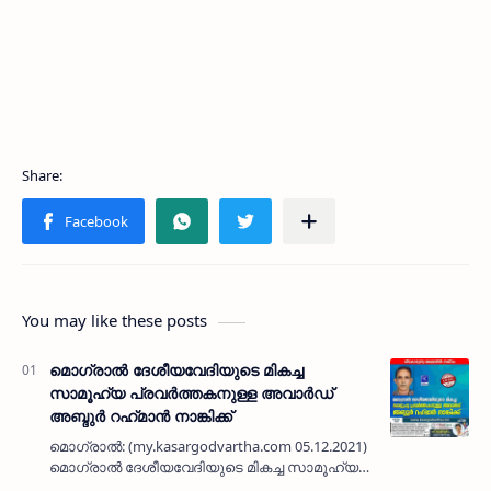
You may like these posts
മൊഗ്രാൽ ദേശീയവേദിയുടെ മികച്ച
സാമൂഹ്യ പ്രവർത്തകനുള്ള അവാർഡ്
അബ്ദുർ റഹ്‌മാൻ നാങ്കിക്ക്
മൊഗ്രാൽ: (my.kasargodvartha.com 05.12.2021)
മൊഗ്രാൽ ദേശീയവേദിയുടെ മികച്ച സാമൂഹ്യ
പ്രവർത്തകനുള്ള അവാർഡ് മൊഗ്രാൽ നാങ്കി