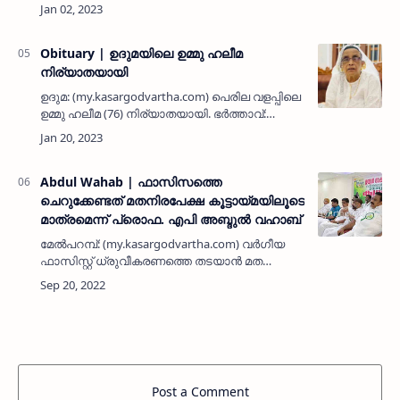
ശേഖരാണാര്‍ത്ഥം നടപ്പിലാക്കിയ ദോത്തി
ചാലന്‍ജില്‍ പ്രഖ്യാപിച്ച മുണ്ട് വിതരണം
ജില്ലയില്‍ ആരംഭിച്ചു.മുസ്ലിം…
Obituary | ഉദുമയിലെ ഉമ്മു ഹലീമ
നിര്യാതയായി
ഉദുമ: (my.kasargodvartha.com) പെരില വളപ്പിലെ
ഉമ്മു ഹലീമ (76) നിര്യാതയായി. ഭർത്താവ്:
മുഹമ്മദ്. മക്കൾ: അബ്ദുല്ല, മറിയം ഉമ്മ, ജമീല,
ബീഫാത്വിമ, റശീദ.മരുമക്കൾ: അബ്ദുർ റഹ്‌മാൻ,
അബ്ദുൽ ഖാ…
Abdul Wahab | ഫാസിസത്തെ
ചെറുക്കേണ്ടത് മതനിരപേക്ഷ കൂട്ടായ്മയിലൂടെ
മാത്രമെന്ന് പ്രൊഫ. എപി അബ്ദുല്‍ വഹാബ്
മേല്‍പറമ്പ്: (my.kasargodvartha.com) വര്‍ഗീയ
ഫാസിസ്റ്റ് ധ്രുവീകരണത്തെ തടയാന്‍ മത
നിരപേക്ഷ കൂട്ടായ്മക്ക് മാത്രമേ
കഴിയുകയുള്ളുവെന്നും അത് കൊണ്ട് തന്നെ
ഇടതുപക്ഷ മതേതര കൂട്ടായ്മക്ക് ശക…
Post a Comment