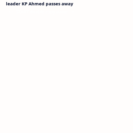
leader KP Ahmed passes away
< !- START disable copy paste -->