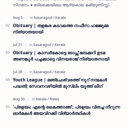
നിഗമനം ● മടിക്കൈയിലെ ആദ്യകാല കമ്യൂണിസ്റ്റ്
പ്രവർത്തകരായ രാമൻ്റെയും ചിരുതേയിയുടെയും
മകളാണ് ● വിവരമറിഞ്ഞ് ജനപ്ര…
Obituary | തളങ്കര കടവത്തെ നഫീസ ഹജ്ജുമ്മ
നിര്യാതയായി
Obituary | കാസർകോട്ടെ ടോപ്സ് ബേക്കറി ഉടമ
അണങ്കൂർ പച്ചക്കാട്ടെ വിനയരാജ് നിര്യാതനായി
Youth League | മഞ്ചേശ്വരത്ത് നൂറ് നന്മകൾ
പദ്ധതി; സേവനവഴിയിൽ മുസ്ലിം യൂത്ത് ലീഗ്
'പ്രളയം: എന്റെ കൈത്താങ്ങ്'; പ്രളയം വിതച്ച നീറുന്ന
ഓര്‍മകള്‍ അയവിറക്കി വിദ്യാര്‍ത്ഥികള്‍