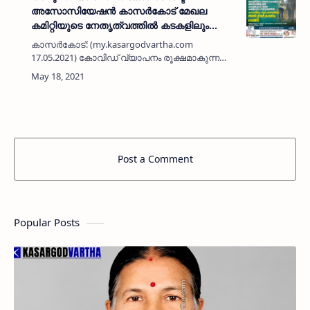
അസോസിയേഷൻ കാസർകോട് മേഖല
കമിറ്റിയുടെ നേതൃത്വത്തിൽ കടകളിലും
സ്ഥാപനങ്ങളിലും അണുനശീകരണം നടത്തി
കാസർകോട്: (my.kasargodvartha.com
17.05.2021) കോവിഡ് വ്യാപനം രൂക്ഷമാകുന്ന
ഘട്ടത്തിൽ വിവിധ സന്നദ്ധ സംഘടനകളും
തൊഴിലാളി അസോസിയേഷനുകളും പ്രതിരോധ
പ്രവർത്തനങ്ങളിൽ സജീവമാകുകയാണ്.അൽക
(അലുമി…
Post a Comment
Popular Posts