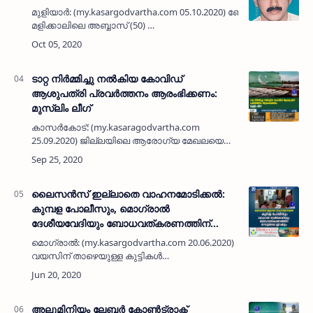
മുളിയാര്‍: (my.kasargodvartha.com 05.10.2020) ബോവിക്കാനം
മളിക്കാലിലെ അബ്ബാസ് (50)
നിര്യാതനായി.ഹൃദയാഘാതം മൂലം ഞായറാഴ്ച
രാത്രിയാണ് മരണം സംഭവിച്ചത്. പരേതരായ
തോട്…
ടാറ്റ നിർമ്മിച്ചു നൽകിയ കോവിഡ്
ആശുപത്രി പ്രവർത്തനം ആരംഭിക്കണം:
മുസ്ലിം ലീഗ്
കാസർകോട്: (my.kasaragodvartha.com
25.09.2020) ജില്ലയിലെ ആരോഗ്യ മേഖലയെ
സർക്കാർ അവഗണിക്കുകയാണെന്ന് മുസ്ലിം
ലീഗ്‌ ജില്ലാ ഭാരവാഹികളുടെയും നിയോജക
മണ്ഡലം പ്രസിഡണ്ട് ജനറൽ സെക്രട…
ലൈസന്‍സ് ഇല്ലാതെ വാഹനമോടിക്കല്‍:
കുമ്പള പോലീസും, മൊഗ്രാല്‍
ദേശീയവേദിയും ബോധവത്കരണത്തിന്
ലഘുലേഖ ഇറക്കും
മൊഗ്രാല്‍: (my.kasargodvartha.com 20.06.2020) 18
വയസിന് താഴെയുള്ള കുട്ടികള്‍
ലൈസന്‍സില്ലാതെ വണ്ടി ഓടിക്കുകയും,
അപകടങ്ങളും മരണങ്ങളും തുടര്‍ക്കഥയാവുന്ന
സാഹചര്യ…
അലുമിനിയം ലേബർ കോൺട്രാക്ട്