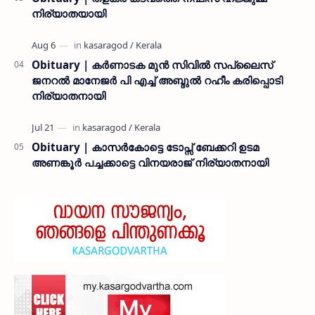
നിര്യാതയായി
Obituary | കർണാടക മുൻ സിവില്‍ സപ്ലൈസ്
ജനറൽ മാനേജർ പി എച്ച് അബ്ദുൽ റഹീം കരിപ്പൊടി
നിര്യാതനായി
Obituary | കാസർകോട്ടെ ടോപ്സ് ബേക്കറി ഉടമ
അണങ്കൂർ പച്ചക്കാട്ടെ വിനയരാജ് നിര്യാതനായി