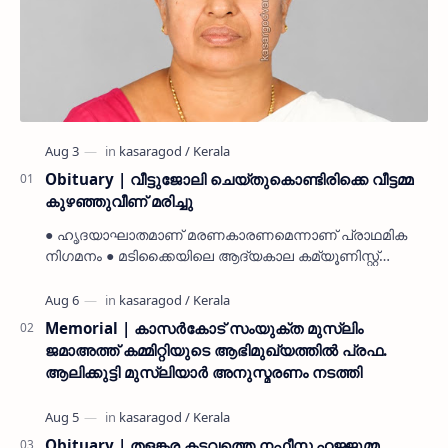
Obituary | വീട്ടുജോലി ചെയ്തുകൊണ്ടിരിക്കെ വീട്ടമ്മ
കുഴഞ്ഞുവീണ് മരിച്ചു
● ഹൃദയാഘാതമാണ് മരണകാരണമെന്നാണ് പ്രാഥമിക
നിഗമനം ● മടിക്കൈയിലെ ആദ്യകാല കമ്യൂണിസ്റ്റ്
പ്രവർത്തകരായ രാമൻ്റെയും ചിരുതേയിയുടെയും
മകളാണ് ● വിവരമറിഞ്ഞ് ജനപ്ര…
Memorial | കാസർകോട് സംയുക്ത മുസ്ലിം
ജമാഅത്ത് കമ്മിറ്റിയുടെ ആഭിമുഖ്യത്തിൽ പ്രഫ.
ആലിക്കുട്ടി മുസ്ലിയാർ അനുസ്മരണം നടത്തി
Obituary | തളങ്കര കടവത്തെ നഫീസ ഹജ്ജുമ്മ