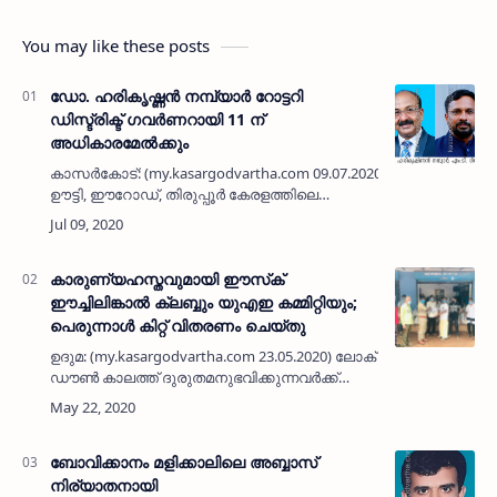
You may like these posts
ഡോ. ഹരികൃഷ്ണന്‍ നമ്പ്യാര്‍ റോട്ടറി
ഡിസ്ട്രിക്ട് ഗവര്‍ണറായി 11 ന്
അധികാരമേല്‍ക്കും
കാസര്‍കോട്: (my.kasargodvartha.com 09.07.2020) തമിഴ്നാട്ടിലെ
ഊട്ടി, ഈറോഡ്, തിരുപ്പൂര്‍ കേരളത്തിലെ
കാസര്‍കോട്, വയനാട്, കണ്ണൂര്‍, മലപ്പുറം,
കോഴിക്കോട് ജില്ലകളില്‍&nb…
കാരുണ്യഹസ്തവുമായി ഈസ്‌ക്
ഈച്ചിലിങ്കാല്‍ ക്ലബ്ബും യുഎഇ കമ്മിറ്റിയും;
പെരുന്നാള്‍ കിറ്റ് വിതരണം ചെയ്തു
ഉദുമ: (my.kasargodvartha.com 23.05.2020) ലോക്
ഡൗണ്‍ കാലത്ത് ദുരുതമനുഭവിക്കുന്നവര്‍ക്ക്
പെരുന്നാള്‍ കിറ്റ് വിതരണം ചെയ്ത് ഈസ്‌ക്
ഈച്ചിലിങ്കാല്‍ ക്ലബ്ബിന്റെയും യുഎഇ
കമ്മിറ്റിയുടെയും …
ബോവിക്കാനം മളിക്കാലിലെ അബ്ബാസ്
നിര്യാതനായി