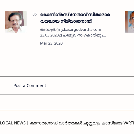
കോണ്‍ഗ്രസ് നേതാവ് സീതാരാമ
വയലായ നിര്യാതനായി
അഡൂര്‍: (my.kasargodvartha.com
23.03.20202) പ്രമുഖ സഹകാരിയും
കോണ്‍ഗ്രസ് നേതാവുമായ അഡൂരിലെ
എച്ച് സീതാരാമ വയലായ (77) അന്തരിച്ചു.
രണ്ടര പതിറ്റാണ്ടിലേറെ കാലം അഡൂര്‍
സഹകരണ ബാങ്ക് പ്രസ…
Post a Comment
D LOCAL NEWS | കാസറഗോഡ് വാർത്തകൾ ചുറ്റുവട്ടം കാസ്രോട് VAR