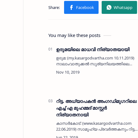
You may like these posts
ഉദുമയിലെ മാധവി നിര്യാതയായി
ഉദുമ: (my.kasargodvartha.com 10.11.2019)
നാലാംവാതുക്കല്‍ സൂര്യനിലയത്തിലെ
പരേതനായ കോരന്റെ ഭാര്യ പി വി മാധവി
(74) നിര്യാതയായി.മക്കള്‍: സുരേഷ്ബാബു
(ദുബൈ), പരേതനായ രാമചന്ദ്രന്‍. മരുമക…
റിട്ട. അധ്യാപകന്‍ അംഗഡിമുഗറിലെ
എച്ച് എ മുഹമ്മദ് മാസ്റ്റര്‍
നിര്യാതനായി
കാസര്‍കോട്: (www.kasargodvartha.com
22.06.2019) സാമൂഹ്യ പ്രവര്‍ത്തകനും റിട്ട.
അധ്യാപകനുമായ അംഗഡിമുഗറിലെ എച്ച്