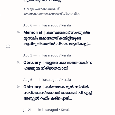
● ഹൃദയാഘാതമാണ്
മരണകാരണമെന്നാണ് പ്രാഥമിക
നിഗമനം ● മടിക്കൈയിലെ ആദ്യകാല
കമ്യൂണിസ്റ്റ് പ്രവർത്തകരായ
രാമൻ്റെയും ചിരുതേയിയുടെയും
Memorial | കാസർകോട് സംയുക്ത
മകളാണ് ● വിവരമറിഞ്ഞ് ജനപ്ര…
മുസ്ലിം ജമാഅത്ത് കമ്മിറ്റിയുടെ
ആഭിമുഖ്യത്തിൽ പ്രഫ. ആലിക്കുട്ടി
മുസ്ലിയാർ അനുസ്മരണം നടത്തി
Obituary | തളങ്കര കടവത്തെ നഫീസ
ഹജ്ജുമ്മ നിര്യാതയായി
Obituary | കർണാടക മുൻ സിവില്‍
സപ്ലൈസ് ജനറൽ മാനേജർ പി എച്ച്
അബ്ദുൽ റഹീം കരിപ്പൊടി
നിര്യാതനായി