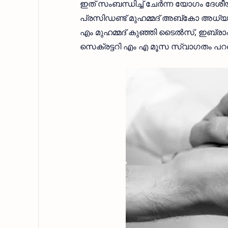
ഇത് സംബന്ധിച്ച് ചേര്‍ന്ന യോഗം ദേശീ
പ്രസിഡണ്ട് മുഹമ്മദ് അബ്കോ അധ്യക്ഷ
എം മുഹമ്മദ് കുഞ്ഞി ടൈല്‍സ്, ഇബ്രാഹിം
സെക്രട്ടറി എം എ മൂസ സ്വാഗതം പറ