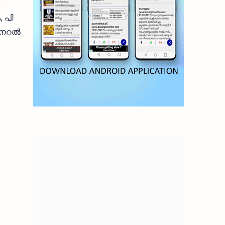
.
 പി
ജനറല്‍