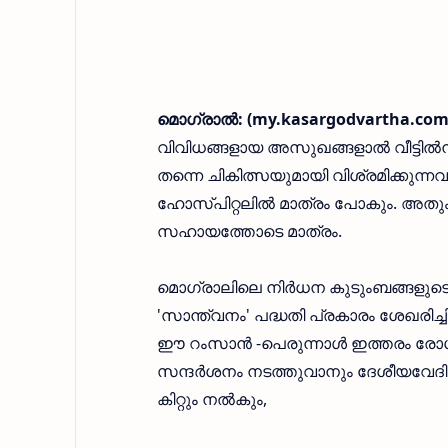
മൊഗ്രാല്‍: (my.kasargodvartha.com
വിവിധങ്ങളായ അസുഖങ്ങളാല്‍ വീട്ടില്‍നിന
തന്നെ ചികിത്സയുമായി വിശ്രമിക്കുന്ന
ഹോസ്പിറ്റലില്‍ മാത്രം പോകും. അതു
സഹായത്തോടെ മാത്രം.
മൊഗ്രാലിലെ നിര്‍ധന കുടുംബങ്ങളുട
'സാന്ത്വനം' പദ്ധതി പ്രകാരം ശേഖരിച്ചി
ഈ റംസാന്‍ -പെരുന്നാള്‍ ഇത്തരം രോഗി
സന്ദര്‍ശനം നടത്തുവാനും ദേശീയവേദി തീ
കിറ്റും നല്‍കും,