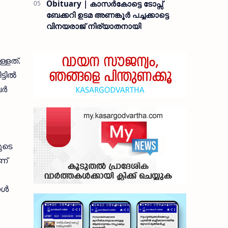
Obituary | കാസർകോട്ടെ ടോപ്സ്
ബേക്കറി ഉടമ അണങ്കൂർ പച്ചക്കാട്ടെ
വിനയരാജ് നിര്യാതനായി
്ളത്.
ടില്‍
്‍
ുടെ
ണ്
ള്‍