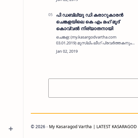
എ മുഹമ്മദ് മാസ്റ്റര്‍ (76) നിര്യാതനായി.
അംഗഡിമുഗര്‍ സര്‍ക്ക…
പി ഡബ്ല്യു ഡി കരാറുകാരന്‍
ചെങ്കളയിലെ കെ എം മഹ് മൂദ്
കൊവ്വല്‍ നിര്യാതനായി
ചെങ്കള: (my.kasargodvartha.com
03.01.2019) മുസ്ലിം ലീഗ് പ്രവര്‍ത്തകനും
ചെങ്കള ഹൈദ്രോസ് ജുമാ മസ്ജിദ് വൈസ്
പ്രസിഡണ്ടുമായ കെ എം മഹ് മൂദ് (67)
നിര്യാതനായി. പി.ഡബ്ല്യു.ഡി കര…
©
2026
‧
My Kasaragod Vartha | LATEST KASARAGO