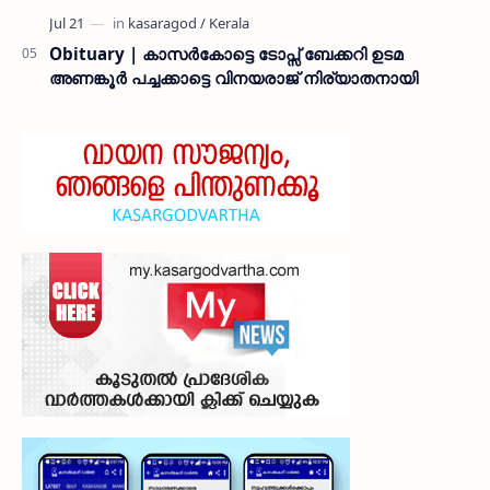
Obituary | കാസർകോട്ടെ ടോപ്സ് ബേക്കറി ഉടമ
അണങ്കൂർ പച്ചക്കാട്ടെ വിനയരാജ് നിര്യാതനായി