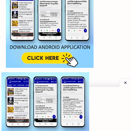
©
2026
‧
My Kasaragod Vartha | LATEST KASARAGOD LOCAL NE
Privacy Policy
|
Grievance Redressal