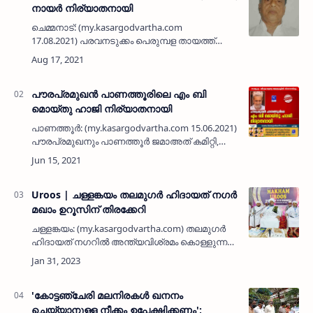
നായർ നിര്യാതനായി
ചെമ്മനാട്: (my.kasargodvartha.com
17.08.2021) പരവനടുക്കം പെരുമ്പള തായത്ത്
വീട്ടിൽ ഡോ. കോടോത്ത് കുഞ്ഞമ്പു നായർ
(ഡോ. കെ കെ നായർ 83)
നിര്യാതനായി.എടത്തോട് ശാന്ത മൊമോറിയിൽ
ആശുപത്രി…
പൗരപ്രമുഖൻ പാണത്തൂരിലെ എം ബി
മൊയ്‌തു ഹാജി നിര്യാതനായി
പാണത്തൂർ: (my.kasargodvartha.com 15.06.2021)
പൗരപ്രമുഖനും പാണത്തൂർ ജമാഅത് കമിറ്റി,
മേഖല കേരള വ്യാപാരി വ്യവസായി ഏകോപന
സമിതി എന്നിവയുടെ പ്രസിഡന്റുമായ എം ബി
മൊയ്‌തു ഹാജി (71) നിര്യാത…
Uroos | ചള്ളങ്കയം തലമുഗര്‍ ഹിദായത് നഗര്‍
മഖാം ഉറൂസിന് തിരക്കേറി
ചള്ളങ്കയം: (my.kasargodvartha.com) തലമുഗര്‍
ഹിദായത് നഗറില്‍ അന്ത്യവിശ്രമം കൊള്ളുന്ന
മഹാന്റെ പേരില്‍ രണ്ട് വര്‍ഷത്തിലൊരിക്കല്‍
നടത്തിവരാറുള്ള ഉറൂസിന് തിരക്കേറി. ജനുവരി
26ന് ആരംഭിച്ച…
'കോട്ടഞ്ചേരി മലനിരകൾ ഖനനം
ചെയ്യാനുള്ള നീക്കം ഉപേക്ഷിക്കണം';