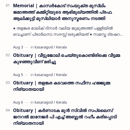
Memorial | കാസർകോട് സംയുക്ത മുസ്ലിം
ജമാഅത്ത് കമ്മിറ്റിയുടെ ആഭിമുഖ്യത്തിൽ പ്രഫ.
ആലിക്കുട്ടി മുസ്ലിയാർ അനുസ്മരണം നടത്തി
● തളങ്കര മാലിക് ദിനാർ വലിയ ജുമുഅത്ത് പള്ളിയിൽ
വെച്ചാണ് പ്രാർഥനാ സദസ്സ് ഒരുക്കിയത് ● സമസ്ത ട്രഷറർ
കൊയ്യോട് ഉമർ മുസ്ലിയാർ പരിപാടിക്ക് നേതൃത്വം
നൽകി കാസ…
Obituary | വീട്ടുജോലി ചെയ്തുകൊണ്ടിരിക്കെ വീട്ടമ്മ
കുഴഞ്ഞുവീണ് മരിച്ചു
Obituary | തളങ്കര കടവത്തെ നഫീസ ഹജ്ജുമ്മ
നിര്യാതയായി
Obituary | കർണാടക മുൻ സിവില്‍ സപ്ലൈസ്
ജനറൽ മാനേജർ പി എച്ച് അബ്ദുൽ റഹീം കരിപ്പൊടി
നിര്യാതനായി