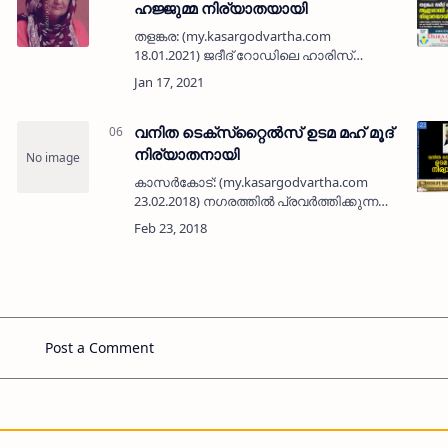
ഹജ്ജുമ്മ നിര്യാതയായി
തളങ്കര: (my.kasargodvartha.com
സ
18.01.2021) ജദീദ് റോഡിലെ ഹാരിസ്
്
മന്‍സിലില്‍ പരേതനായ ടി എം അബ്ദുല്‍
ഖാദറിന്റെ ഭാര്യ ആഇശാബി ഹജ്ജുമ്മ (80)
നിര്യാതയായി. പ്രമുഖ മാധ്യമ പ്രവര്‍ത…
വനിത ടെക്‌സ്‌റ്റൈല്‍സ് ഉടമ മഹ് മൂദ്
നിര്യാതനായി
11.2020) ബളാംതോട്
കാസര്‍കോട്: (my.kasargodvartha.com
23.02.2018) നഗരത്തില്‍ പ്രവര്‍ത്തിക്കുന്ന
വനിത ടെക്‌സ്‌റ്റൈല്‍സ് ഉടമ തളങ്കര
പള്ളിക്കാലിലെ എം മഹ് മൂദ് (72)
നിര്യാതനായി. പരേതരായ അബൂബക…
Post a Comment