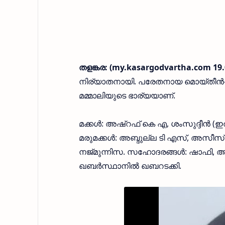
തളങ്കര: (my.kasargodvartha.com 19.
നിര്യാതനായി. പരേതനായ മൊയ്തീന്‍
മമ്മാലിയുടെ ഭാര്യയാണ്.
മക്കള്‍: അഷ്‌റഫ് കെ എ, ശംസുദ്ദീന്‍
മരുമക്കള്‍: അബ്ദുല്ല ടി എസ്, അസീസ് ചൗ
നജ്മുന്നിസ. സഹോദരങ്ങള്‍: ഷാഫി, അഹ് 
ഖബര്‍സ്ഥാനില്‍ ഖബറടക്കി.