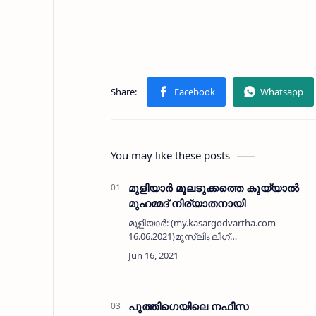
You may like these posts
മുളിയാർ മൂലടുക്കത്തെ കുയ്യാൽ
മുഹമ്മദ് നിര്യാതനായി
മുളിയാർ: (my.kasargodvartha.com
16.06.2021)മുസ്ലിം ലീഗ്
പ്രവർത്തകനായിരുന്ന മൂലടുക്കത്തെ
കുയ്യാൽ മുഹമ്മദ് (86) നിര്യാതനായി.
ബുധനാഴ്ച രാവിലെയാണ് മരണം
സംഭവിച്ചത്.ഭാര്യ: ഖദീജ. മക്…
പുത്തിഗെയിലെ നഫീസ