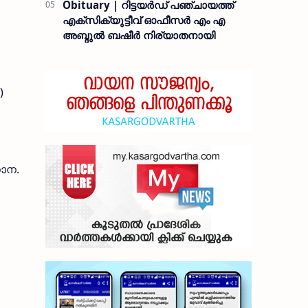
Obituary | റിട്ടയർഡ് പഞ്ചായത്ത്
എക്സിക്യുട്ടീവ് ഓഫീസർ എം എ
അബ്ദുൽ ബഷീർ നിര്യാതനായി
)
നാന.