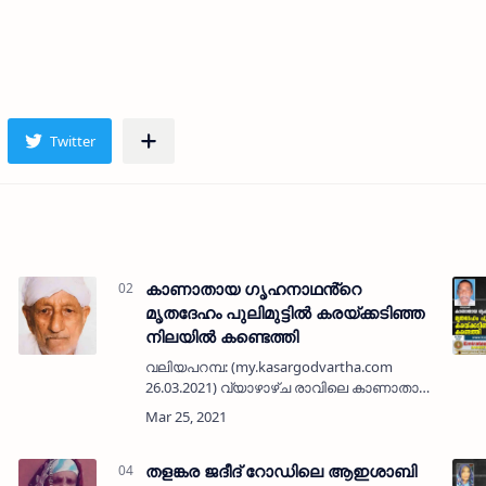
കാണാതായ ഗൃഹനാഥൻ്റെ
മൃതദേഹം പുലിമുട്ടിൽ കരയ്ക്കടിഞ്ഞ
നിലയിൽ കണ്ടെത്തി
വലിയപറമ്പ: (my.kasargodvartha.com
26.03.2021) വ്യാഴാഴ്ച രാവിലെ കാണാതായ
ഗൃഹനാഥൻ്റെ മൃതദേഹം പുലിമുട്ടിൽ
കണ്ടെത്തി. പടന്ന കടപ്പുറം സ്വദേശിയായ
അബൂബകറി (65)ൻ്റെ മൃതദേഹമാണ്
മാവിലാക…
തളങ്കര ജദീദ് റോഡിലെ ആഇശാബി