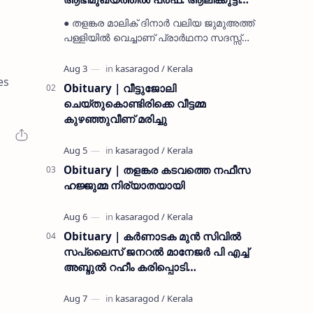
മുസ്ലിയാർ അനുസ്മരണം നടത്തി
● തളങ്കര മാലിക് ദിനാർ വലിയ ജുമുഅത്ത്
പള്ളിയിൽ വെച്ചാണ് പ്രാർഥനാ സദസ്സ്
ഒരുക്കിയത് ● സമസ്ത ട്രഷറർ കൊയ്യോട്
ഉമർ മുസ്ലിയാർ പരിപാടിക്ക് നേതൃത്വം
es
നൽകി കാസ…
Obituary | വീട്ടുജോലി
ചെയ്തുകൊണ്ടിരിക്കെ വീട്ടമ്മ
കുഴഞ്ഞുവീണ് മരിച്ചു
Obituary | തളങ്കര കടവത്തെ നഫീസ
ഹജ്ജുമ്മ നിര്യാതയായി
Obituary | കർണാടക മുൻ സിവില്‍
സപ്ലൈസ് ജനറൽ മാനേജർ പി എച്ച്
അബ്ദുൽ റഹീം കരിപ്പൊടി
നിര്യാതനായി