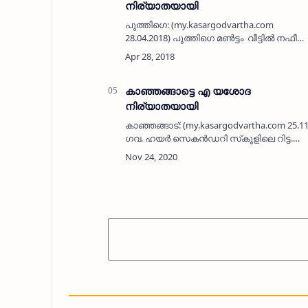
നിര്യാതയായി
പുത്തിഗെ: (my.kasargodvartha.com
28.04.2018) പുത്തിഗെ മണ്‍ട്ടം വീട്ടില്‍ നഫീ
(65) നിര്യാതയായി. പുത്തിഗെ പഞ്ചായത്ത
അംഗം ഇ കെ മുഹമ്മദിന്റെ മാതാവാണ്. മറ്റു
മക്കള്…
കാഞ്ഞങ്ങാട്ടെ എ യശോദ
നിര്യാതയായി
കാഞ്ഞങ്ങാട്: (my.kasargodvartha.com 25.
ഗവ. ഹയര്‍ സെകന്‍ഡറി സ്‌കൂളിലെ റിട്ട.
ജീവനക്കാരിയായ പി കെ രാമന്റെ ഭാര്യ എ
യശോദ (60) നിര്യാതയായി. കള്ളാര്‍ പഞ്…