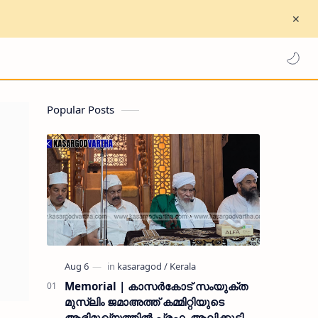
Popular Posts
Memorial | കാസർകോട് സംയുക്ത
മുസ്ലിം ജമാഅത്ത് കമ്മിറ്റിയുടെ
ആഭിമുഖ്യത്തിൽ പ്രഫ. ആലിക്കുട്ടി