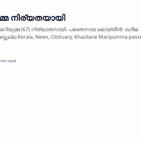
്മ നിര്യതയായി
റിയുമ്മ (67) നിര്യാതനായി. പരേതനായ മൊയ്തീന്‍- ഖദീജ
ല്ല Kerala, News, Obituary, Khazilane Mariyumma pass
 min read