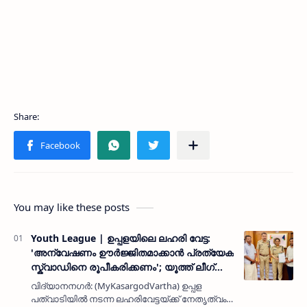
You may like these posts
Youth League | ഉപ്പളയിലെ ലഹരി വേട്ട:
'അന്വേഷണം ഊർജ്ജിതമാക്കാൻ പ്രത്യേക
സ്ക്വാഡിനെ രൂപീകരിക്കണം'; യൂത്ത് ലീഗ്
നേതാക്കൾ പോലീസ് ചീഫിനെ കണ്ടു
വിദ്യാനനഗർ: (MyKasargodVartha) ഉപ്പള
പത്വാടിയിൽ നടന്ന ലഹരിവേട്ടയ്ക്ക് നേതൃത്വം