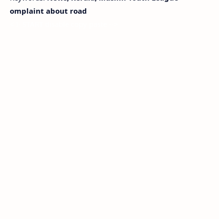
omplaint about road
< !- START disable copy paste -->