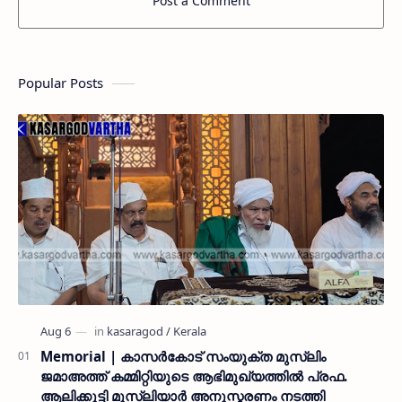
Post a Comment
Popular Posts
Memorial | കാസർകോട് സംയുക്ത മുസ്ലിം
ജമാഅത്ത് കമ്മിറ്റിയുടെ ആഭിമുഖ്യത്തിൽ പ്രഫ.
ആലിക്കുട്ടി മുസ്ലിയാർ അനുസ്മരണം നടത്തി