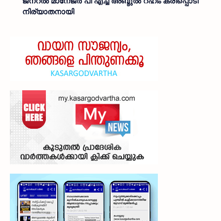
ജനറൽ മാനേജർ പി എച്ച് അബ്ദുൽ റഹീം കരിപ്പൊടി
നിര്യാതനായി