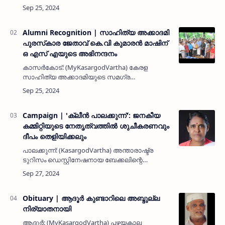
നൽകിയ പോലീസ് ഉദ്യോഗസ്ഥരെ
അഭിനന്ദിക്കാനും മഞ്ചേശ്വരം, കുമ്പള പോലീസ്
സ്റ്റേഷൻ പരിധിയിൽ തഴച്ചു വളരുന്ന ല…
Alumni Recognition | സാഹിത്യ അക്കാദമി
പുരസ്‌കാര ജേതാവ്‌ കെ.വി കുമാരന്‍ മാഷിന്
ഒ എസ്‌ എയുടെ അഭിനന്ദനം
കാസര്‍കോട്‌: (MyKasargodVartha) കേരള
സാഹിത്യ അക്കാദമിയുടെ സമഗ്ര
സംഭാവനക്കുള്ള പുരസ്‌കാരം നേടിയ
കാസര്‍കോട്‌ ഗവ. ഹയർ സെക്കണ്ടറി സ്‌കൂളിലെ
മുൻ അധ്യാപകനും പ്രശസ്ത വിവർത്തകനുമായ
കെ.വി. …
Campaign | 'ക്ലീൻ പാലക്കുന്ന്': ജനകീയ
കമ്മിറ്റിയുടെ നേതൃത്വത്തിൽ ശുചീകരണവും
ദീപം തെളിയിക്കലും
പാലക്കുന്ന്: (KasargodVartha) അന്താരാഷ്ട്ര
ടുറിസം ഡെസ്റ്റിനേഷനായ ബേക്കലിന്റെ
പ്രവേശന കവാടമായ പാലക്കുന്നിനെ ശുചിത്വ
സുന്ദരമാക്കുന്നതിനും അത് പരിപാലിക്കാനുമുള്ള
പദ്ധതിയായ 'ക്ലീൻ പാലക…
Obituary | ആദൂർ കുണ്ടാറിലെ അബ്ദുല്ല
നിര്യാതനായി
ആദൂർ: (MyKasargodVartha) പഴയകാല