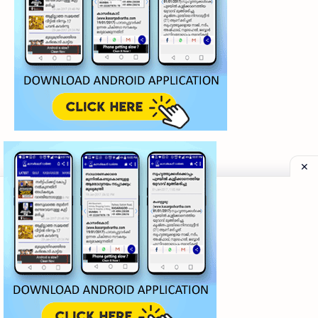
©
2026
‧
My Kasaragod Vartha | LATEST KASARAGOD LOCAL NE
Privacy Policy
|
Grievance Redressal