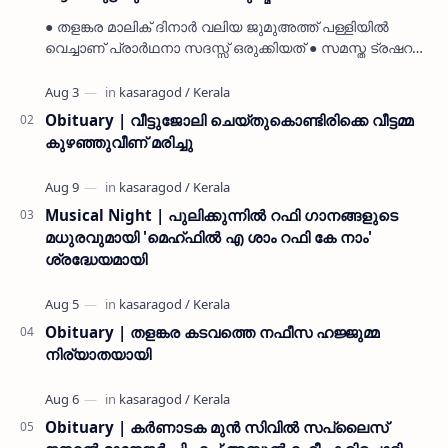
● തളങ്കര മാലിക് ദിനാർ വലിയ ജുമുഅത്ത് പള്ളിയിൽ
വെച്ചാണ് പ്രാർഥനാ സദസ്സ് ഒരുക്കിയത് ● സമസ്ത ട്രഷറർ
കൊയ്യോട് ഉമർ മുസ്ലിയാർ പരിപാടിക്ക് നേതൃത്വം
നൽകി കാസ…
Obituary | വീട്ടുജോലി ചെയ്തുകൊണ്ടിരിക്കെ വീട്ടമ്മ
കുഴഞ്ഞുവീണ് മരിച്ചു
Musical Night | പുലിക്കുന്നിൽ റഫി ഗാനങ്ങളുടെ
മധുരവുമായി 'മെഹ്ഫിൽ എ ശാം റഫി കേ നാം'
ശ്രദ്ധേയമായി
Obituary | തളങ്കര കടവത്തെ നഫീസ ഹജ്ജുമ്മ
നിര്യാതയായി
Obituary | കർണാടക മുൻ സിവില്‍ സപ്ലൈസ്