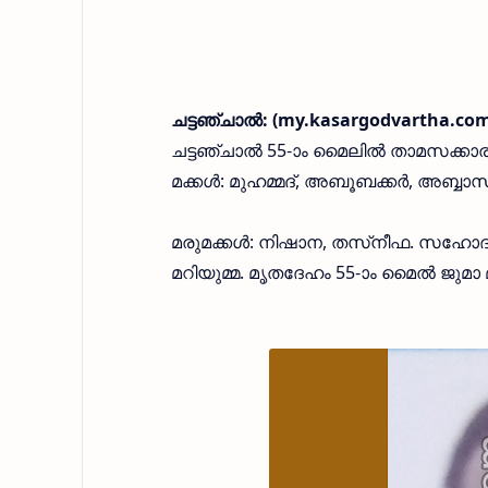
ചട്ടഞ്ചാല്‍: (my.kasargodvartha.com
ചട്ടഞ്ചാല്‍ 55-ാം മൈലില്‍ താമസക്കാര
മക്കള്‍: മുഹമ്മദ്, അബൂബക്കര്‍, അബ്ബാ
മരുമക്കള്‍: നിഷാന, തസ്‌നീഫ. സഹ
മറിയുമ്മ. മൃതദേഹം 55-ാം മൈല്‍ ജുമാ 