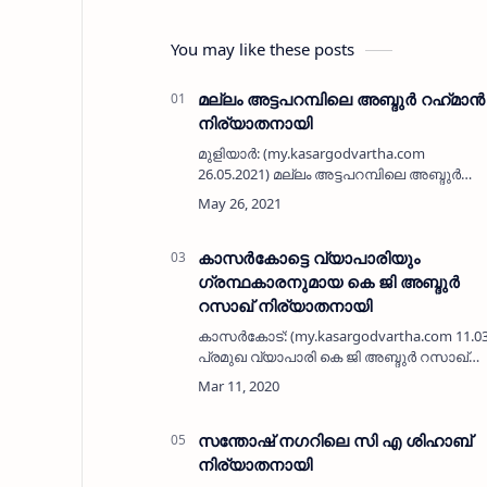
You may like these posts
മല്ലം അട്ടപറമ്പിലെ അബ്ദുർ റഹ്‌മാൻ
നിര്യാതനായി
മുളിയാർ: (my.kasargodvartha.com
26.05.2021) മല്ലം അട്ടപറമ്പിലെ അബ്ദുർ
റഹ്‌മാൻ (85) നിര്യാതനായി. ഭാര്യ:
നഫീസ. മക്കൾ: ത്വാഹിറ, ശിഹാബ്,
ഇഖ്ബാൽ, ഖൈറുന്നിസ, മുഹമ്മദ് കുഞ്ഞി,
നജ്മുന…
കാസര്‍കോട്ടെ വ്യാപാരിയും
ഗ്രന്ഥകാരനുമായ കെ ജി അബ്ദുര്‍
റസാഖ് നിര്യാതനായി
കാസര്‍കോട്: (my.kasargodvartha.com 11.0
പ്രമുഖ വ്യാപാരി കെ ജി അബ്ദുര്‍ റസാഖ്
(72)നിര്യാതനായി. ബുധനാഴ്ച
ഉച്ചയോടെയായിരുന്നു അന്ത്യം.
കാസര്‍കോട് ന…
സന്തോഷ് നഗറിലെ സി എ ശിഹാബ്
നിര്യാതനായി