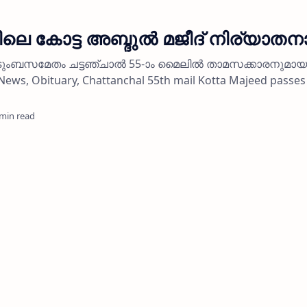
ിലെ കോട്ട അബ്ദുല്‍ മജീദ് നിര്യാതന
ുംബസമേതം ചട്ടഞ്ചാല്‍ 55-ാം മൈലില്‍ താമസക്കാരനുമായ
 News, Obituary, Chattanchal 55th mail Kotta Majeed passe
 min read