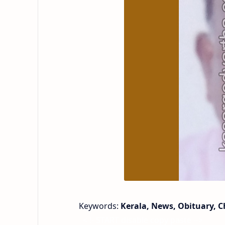
Keywords:
Kerala, News, Obituary, C
< !- START disable copy paste -->