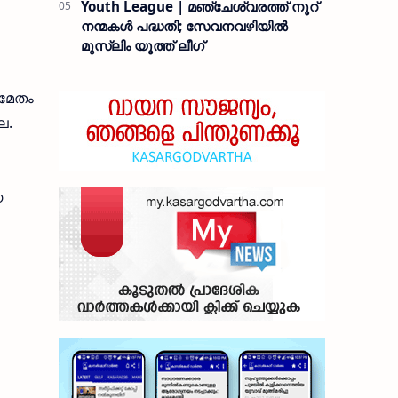
Youth League | മഞ്ചേശ്വരത്ത് നൂറ്
നന്മകൾ പദ്ധതി; സേവനവഴിയിൽ
മുസ്ലിം യൂത്ത് ലീഗ്
മേതം
ല.
യ