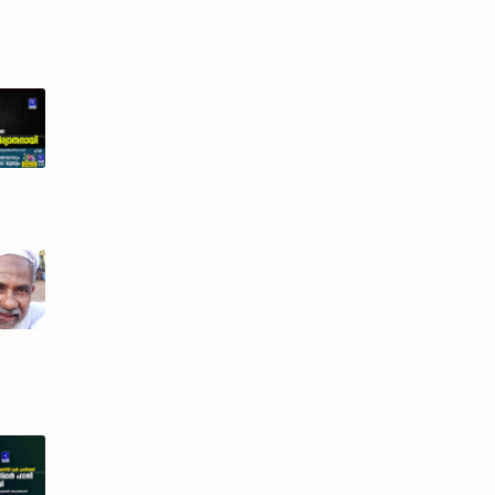
 പഴയകാല