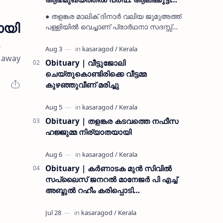
മുസ്ലിയാർ അനുസ്മരണം നടത്തി
● തളങ്കര മാലിക് ദിനാർ വലിയ ജുമുഅത്ത്
ായി
പള്ളിയിൽ വെച്ചാണ് പ്രാർഥനാ സദസ്സ്
ഒരുക്കിയത് ● സമസ്ത ട്രഷറർ കൊയ്യോട്
ഉമർ മുസ്ലിയാർ പരിപാടിക്ക് നേതൃത്വം
s away
നൽകി കാസ…
Obituary | വീട്ടുജോലി
ചെയ്തുകൊണ്ടിരിക്കെ വീട്ടമ്മ
കുഴഞ്ഞുവീണ് മരിച്ചു
Obituary | തളങ്കര കടവത്തെ നഫീസ
ഹജ്ജുമ്മ നിര്യാതയായി
Obituary | കർണാടക മുൻ സിവില്‍
സപ്ലൈസ് ജനറൽ മാനേജർ പി എച്ച്
അബ്ദുൽ റഹീം കരിപ്പൊടി
നിര്യാതനായി