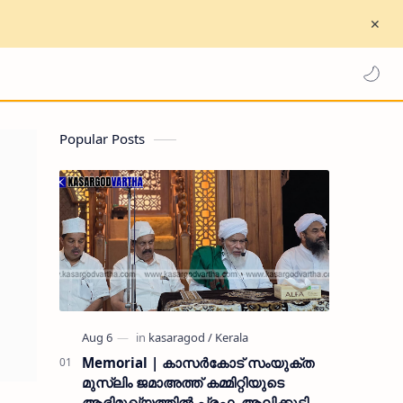
Popular Posts
Memorial | കാസർകോട് സംയുക്ത
മുസ്ലിം ജമാഅത്ത് കമ്മിറ്റിയുടെ
ആഭിമുഖ്യത്തിൽ പ്രഫ. ആലിക്കുട്ടി