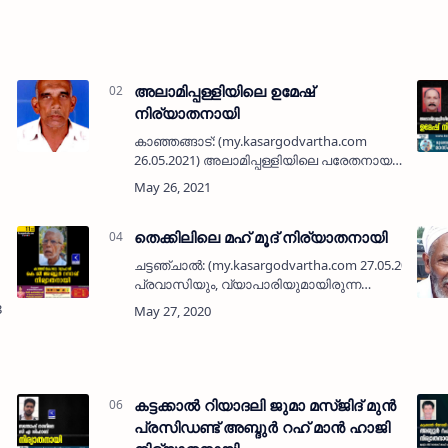
അലാമിപ്പള്ളിയിലെ ഉമേഷ്
നിര്യാതനായി
കാഞ്ഞങ്ങാട്: (my.kasargodvartha.com
26.05.2021) അലാമിപ്പള്ളിയിലെ പരേതനായ
രാമചന്ദ്ര നായിഡുവിന്റെ മകൻ എച് ആർ
ഉമേഷ്‌ (60) നിര്യാതനായി. ഭാര്യ: രേണുക,
മക്കൾ: ദിവ്യ (ബെംഗളൂരു),…
തെക്കിലിലെ മഹ് മൂദ് നിര്യാതനായി
ചട്ടഞ്ചാല്‍: (my.kasargodvartha.com 27.05.2020)
പ്രവാസിയും, വ്യാപാരിയുമായിരുന്ന
തെക്കില്‍ തോട്ടത്തില്‍ ഹൗസില്‍ മഹ് മൂദ് (70)
3.2020) കാസര്‍കോട്ടെ
നിര്യാതനായി. വാര്‍ദ്ധക്യസഹജമായ …
കട്ടക്കാല്‍ റിയാദലി ജുമാ മസ്ജിദ് മുന്‍
പ്രസിഡണ്ട് അബ്ദുര്‍ റഹ് മാന്‍ ഹാജി