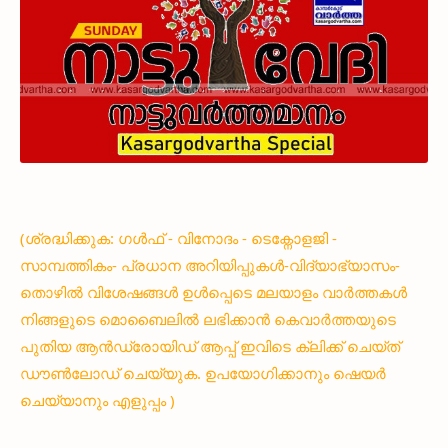
(ശ്രദ്ധിക്കുക: ഗൾഫ് - വിനോദം - ടെക്നോളജി -
സാമ്പത്തികം- പ്രധാന അറിയിപ്പുകൾ-വിദ്യാഭ്യാസം-
തൊഴിൽ വിശേഷങ്ങൾ ഉൾപ്പെടെ മലയാളം വാർത്തകൾ
നിങ്ങളുടെ മൊബൈലിൽ ലഭിക്കാൻ കെവാർത്തയുടെ
പുതിയ ആൻഡ്രോയിഡ് ആപ്പ് ഇവിടെ ക്ലിക്ക് ചെയ്ത്
ഡൗൺലോഡ് ചെയ്യുക. ഉപയോഗിക്കാനും ഷെയർ
ചെയ്യാനും എളുപ്പം )