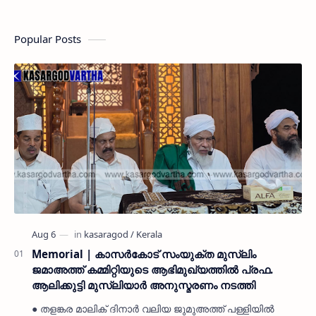
Popular Posts
Memorial | കാസർകോട് സംയുക്ത മുസ്ലിം
ജമാഅത്ത് കമ്മിറ്റിയുടെ ആഭിമുഖ്യത്തിൽ പ്രഫ.
ആലിക്കുട്ടി മുസ്ലിയാർ അനുസ്മരണം നടത്തി
● തളങ്കര മാലിക് ദിനാർ വലിയ ജുമുഅത്ത് പള്ളിയിൽ