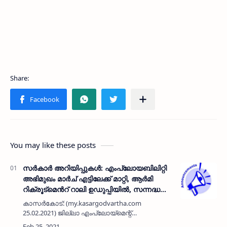
You may like these posts
സർകാർ അറിയിപ്പുകൾ: എംപ്ലോയബിലിറ്റി
അഭിമുഖം മാർച് എട്ടിലേക്ക് മാറ്റി, ആർമി
റിക്രൂട്‌മെൻറ് റാലി ഉഡുപ്പിയിൽ, സന്നദ്ധ
സംഘടനകൾക്ക് അപേക്ഷിക്കാം,
കാസർകോട്: (my.kasargodvartha.com
ക്ഷീരകർഷക പരിശീലനം ഓൺലൈനായി,
25.02.2021) ജില്ലാ എംപ്ലോയ്‌മെന്റ്
വികസന സമിതി യോഗം മാറ്റിവെച്ചു,
എക്‌സ്‌ചേഞ്ചിന്റെ കീഴിലുളള എംപ്ലോയബിലിറ്റി