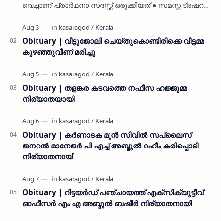
വെച്ചാണ് പ്രാർഥനാ സദസ്സ് ഒരുക്കിയത് ● സമസ്ത ട്രഷറർ
കൊയ്യോട് ഉമർ മുസ്ലിയാർ പരിപാടിക്ക് നേതൃത്വം
നൽകി കാസ…
Obituary | വീട്ടുജോലി ചെയ്തുകൊണ്ടിരിക്കെ വീട്ടമ്മ
കുഴഞ്ഞുവീണ് മരിച്ചു
Obituary | തളങ്കര കടവത്തെ നഫീസ ഹജ്ജുമ്മ
നിര്യാതയായി
Obituary | കർണാടക മുൻ സിവില്‍ സപ്ലൈസ്
ജനറൽ മാനേജർ പി എച്ച് അബ്ദുൽ റഹീം കരിപ്പൊടി
നിര്യാതനായി
Obituary | റിട്ടയർഡ് പഞ്ചായത്ത് എക്സിക്യുട്ടീവ്
ഓഫീസർ എം എ അബ്ദുൽ ബഷീർ നിര്യാതനായി