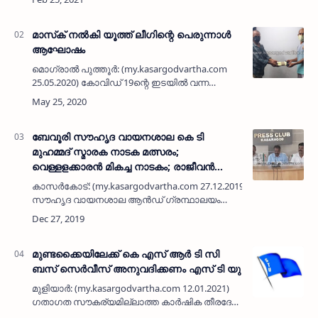
പട്ടികവർഗ ലിസ്റ്റിൽ പേര് ചേർക്കാം
സെന്ററിൽ മാർച് രണ്ടിന് രാവിലെ പത്തിന്
നടത്താനിരുന്ന അഭിമുഖം വാഹന…
മാസ്‌ക് നല്‍കി യൂത്ത് ലീഗിന്റെ പെരുന്നാള്‍
ആഘോഷം
മൊഗ്രാല്‍ പുത്തൂര്‍: (my.kasargodvartha.com
25.05.2020) കോവിഡ് 19ന്റെ ഇടയില്‍ വന്ന
പെരുന്നാളിനെ വരവേറ്റത് മാസ്‌ക് നല്‍കി. 15-ാം
വാര്‍ഡ് മുസ്ലിം യൂത്ത് ലീഗ് പ്രവര്‍ത്തകരാണ്
പെരുന്ന…
ബേവൂരി സൗഹൃദ വായനശാല കെ ടി
മുഹമ്മദ് സ്മാരക നാടക മത്സരം;
വെള്ളളക്കാരന്‍ മികച്ച നാടകം; രാജീവന്‍
മമ്മിളി സംവിധായകന്‍
കാസര്‍കോട്: (my.kasargodvartha.com 27.12.2019) ബേവൂരി
സൗഹൃദ വായനശാല ആന്‍ഡ് ഗ്രന്ഥാലയം
സംഘടിപ്പിച്ച രണ്ടാമത് കെ ടി മുഹമ്മദ് സ്മാരക
സംസ്ഥാന പ്രൊഫഷണല്‍ നാടക മത്സരത്…
മുണ്ടക്കൈയിലേക്ക് കെ എസ് ആര്‍ ടി സി
ബസ് സെര്‍വീസ് അനുവദിക്കണം എസ് ടി യു
മുളിയാര്‍: (my.kasargodvartha.com 12.01.2021)
ഗതാഗത സൗകര്യമില്ലാത്ത കാര്‍ഷിക തീരദേശ
മേഖലയായ മുണ്ടക്കൈയിലേക്ക് മൂലടുക്കം വഴി