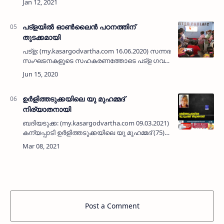
കെ എസ് ആര്‍ ടി സി ബസ് സെര്‍വീസ്
അനുവദിക്കണമെന്ന് മുണ്ടക്…
പട്‌ളയില്‍ ഓണ്‍ലൈന്‍ പഠനത്തിന്
തുടക്കമായി
പട്‌ള: (my.kasargodvartha.com 16.06.2020) സന്നദ്ധ
സംഘടനകളുടെ സഹകരണത്തോടെ പട്‌ള ഗവ.
ഹയര്‍ സെക്കന്‍ഡറി സ്‌കൂള്‍
വിദ്യാര്‍ത്ഥികള്‍ക്കുള്ള ഓണ്‍ലൈന്‍ പഠനം
ആരംഭിച്ചു. ഓണ…
ഉര്‍ളിത്തടുക്കയിലെ യു മുഹമ്മദ്
നിര്യാതനായി
ബദിയടുക്ക: (my.kasargodvartha.com 09.03.2021)
കന്യപ്പാടി ഉര്‍ളിത്തടുക്കയിലെ യു മുഹമ്മദ് (75)
നിര്യാതനായി. തിങ്കളാഴ്ച വൈകീട്ടാണ് മരണം
സംഭവിച്ചത്. അസുഖബാധിതനായി
ചികിത്സയിലായിരുന്നു. …
Post a Comment