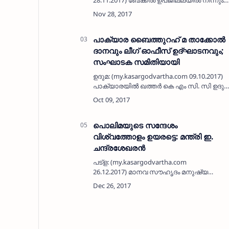
28.11.2017) ബേക്കല്‍ ഉപജില്ലയില്‍ നിന്നും
അപ്പീല്‍ മുഖേനയെത്തിയ സീത എസ്
നായര്‍ക്ക് ഹയര്‍സെക്കന്‍ഡറി ശാസ്ത്രീയ
സംഗീതത്തില്‍ വിജയത്തിളക്കം. ജ…
പാക്യാര ബൈത്തുറഹ് മ താക്കോല്‍
ദാനവും ലീഗ് ഓഫീസ് ഉദ്ഘാടനവും;
സംഘാടക സമിതിയായി
ഉദുമ: (my.kasargodvartha.com 09.10.2017)
പാക്യാരയില്‍ ഖത്തര്‍ കെ എം സി. സി ഉദുമ
പഞ്ചായത്ത് കമ്മിറ്റി നിര്‍മിച്ച ബൈത്തു റഹ്
മയുടെ താക്കോല്‍ ദാനവും പാക്യാര ലീഗ്
ഓഫീസ് ഉദ്ഘാടനവും ഒക്…
പൊലിമയുടെ സന്ദേശം
വിശ്വത്തോളം ഉയരട്ടെ: മന്ത്രി ഇ.
ചന്ദ്രശേഖരന്‍
പട്‌ള: (my.kasargodvartha.com
26.12.2017) മാനവ സൗഹൃദം മനുഷ്യ
നന്മക്കെന്ന പൊലിമയുടെ സന്ദേശം പട്‌ളക്ക്
മാത്രമല്ല ബാധകമാകേണ്ടത്.
കാസര്‍കോടും കഴിഞ്ഞ് കേരളം മൊത്തവും
രാജ്യത്…