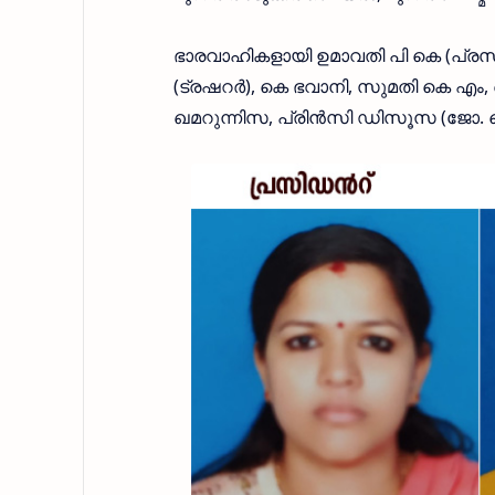
ഭാരവാഹികളായി ഉമാവതി പി കെ (പ്രസിഡണ
(ട്രഷറര്‍), കെ ഭവാനി, സുമതി കെ എ
ഖമറുന്നിസ, പ്രിന്‍സി ഡിസൂസ (ജോ. സ