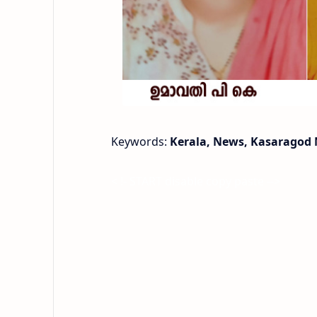
Keywords:
Kerala, News, Kasaragod 
< !- START disable copy paste -->