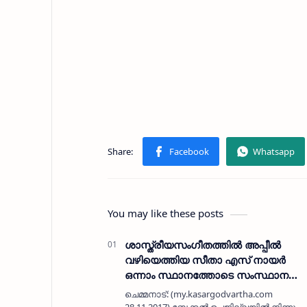
You may like these posts
ശാസ്ത്രീയസംഗീതത്തില്‍ അപ്പീല്‍
വഴിയെത്തിയ സീതാ എസ് നായര്‍
ഒന്നാം സ്ഥാനത്തോടെ സംസ്ഥാന
തലത്തിലേക്ക്
ചെമ്മനാട്: (my.kasargodvartha.com