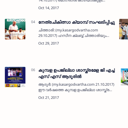
14.10.2017) മൊഗ്രാല്‍ കാടിയാംകുളം
കുടിവെള്ള പദ്ധതിയും ബണ്ണാത്തംകടവ്
എസ്ഇ - എസ്ടി കുടിവെള്ള പദ്ധതിയും ഉടന്‍
പൂര്‍ത്തീകരിച്ച് പ്രദേശത്തെ…
നേത്രചികിത്സാ ക്യാമ്പ് സംഘടിപ്പിച്ചു
ചിത്താരി: (my.kasargodvartha.com
29.10.2017) ഹസീന ക്ലബ്ബ് ചിത്താരിയും
കണ്ണൂര്‍ അല്‍ സലാമ കണ്ണാശുപത്രിയും
സംയുക്തമായി നേത്രചികിത്സാ ക്യാമ്പ്
സംഘടിപ്പിച്ചു. മെട്രോ മുഹമ്മ…
കുമ്പള ഉപജില്ലാ ശാസ്ത്രമേള ജി എച്ച്
എസ് എസ് ആദൂരില്‍
ആദൂര്‍: (my.kasargodvartha.com 21.10.2017)
ഈ വര്‍ഷത്തെ കുമ്പള ഉപജില്ലാ ശാസ്ത്ര
മേള ജി എച്ച് എസ് എസ് ആദൂരില്‍ ഒക്ടോബര്‍
25, 26 തീയ്യതികളിലായി നടത്താന്‍
തീരുമാനിച്ചു. രണ്ടു ദിവസങ്ങ…