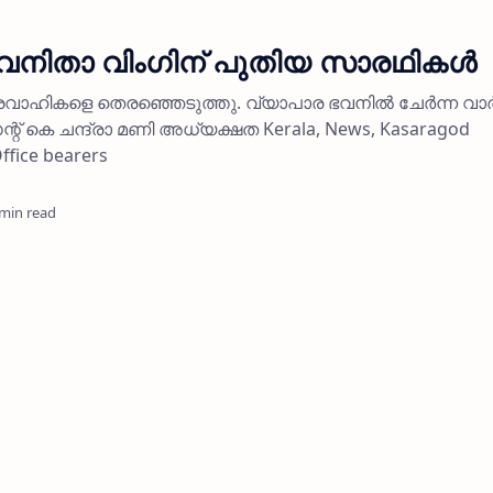
‌സ് വനിതാ വിംഗിന് പുതിയ സാരഥികള്‍
യ ഭാരവാഹികളെ തെരഞ്ഞെടുത്തു. വ്യാപാര ഭവനില്‍ ചേര്‍ന്ന വാ
് കെ ചന്ദ്രാ മണി അധ്യക്ഷത Kerala, News, Kasaragod
fice bearers
 min read