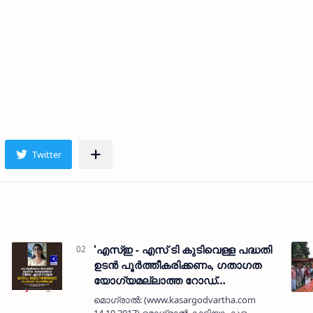
'എസ്ഇ - എസ് ടി കുടിവെള്ള പദ്ധതി
ഉടന്‍ പൂര്‍ത്തീകരിക്കണം, ഗതാഗത
യോഗ്യമല്ലാത്ത റോഡ്
പുനര്‍നിര്‍മ്മിക്കണം'
മൊഗ്രാല്‍: (www.kasargodvartha.com