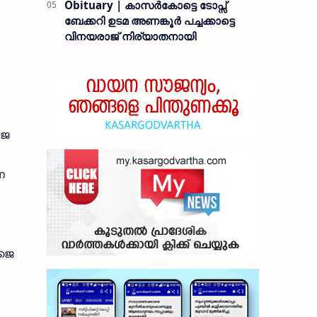
Obituary | കാസർകോട്ടെ ടോപ്സ്
ബേക്കറി ഉടമ അണങ്കൂർ പച്ചക്കാട്ടെ
വിനയരാജ് നിര്യാതനായി
നജ
ന
 ജെ