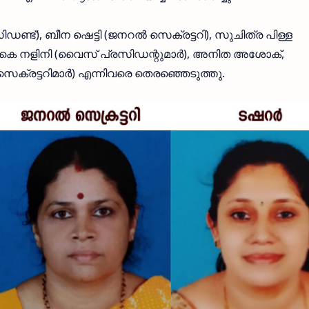
്ട്), ബീന ഷെട്ടി (ജനറല്‍ സെക്രട്ടറി), സുചിത്ര പിള്ള
ം, കെ നളിനി (വൈസ് പ്രസിഡന്റുമാര്‍), അനിത അശോക്,
െക്രട്ടറിമാര്‍) എന്നിവരെ തെരഞ്ഞെടുത്തു.