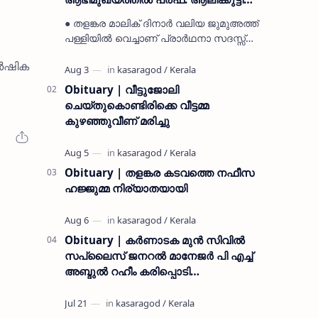
മുസ്ലിയാർ അനുസ്മരണം നടത്തി
● തളങ്കര മാലിക് ദിനാർ വലിയ ജുമുഅത്ത്
പള്ളിയിൽ വെച്ചാണ് പ്രാർഥനാ സദസ്സ്
ഒരുക്കിയത് ● സമസ്ത ട്രഷറർ കൊയ്യോട്
ര്‍ഷിക
ഉമർ മുസ്ലിയാർ പരിപാടിക്ക് നേതൃത്വം
നൽകി കാസ…
Obituary | വീട്ടുജോലി
ചെയ്തുകൊണ്ടിരിക്കെ വീട്ടമ്മ
കുഴഞ്ഞുവീണ് മരിച്ചു
Obituary | തളങ്കര കടവത്തെ നഫീസ
ഹജ്ജുമ്മ നിര്യാതയായി
Obituary | കർണാടക മുൻ സിവില്‍
സപ്ലൈസ് ജനറൽ മാനേജർ പി എച്ച്
അബ്ദുൽ റഹീം കരിപ്പൊടി
നിര്യാതനായി