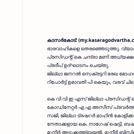
കാസര്‍കോട്: (my.kasaragodvartha.
ഭാരവാഹികളെ തെരഞ്ഞെടുത്തു. വ്യാപാ
പ്രസിഡന്റ് കെ ചന്ദ്രാ മണി അധ്യക്ഷ
പ്രദീപ് ഉദ്ഘാടനം ചെയ്തു.
ജില്ലാ ജനറല്‍ സെക്രട്ടറി രേഖ മോഹന
റിപോര്‍ട്ട് ഉമാവതി പി കെയും, വരവ് ചി
കെ വി വി ഇ എസ് ജില്ലാ പ്രസിഡന്റ് 
കോഡിനേറ്റര്‍ എ എ അസീസ് പ്രവര്‍ത
സജി, ജില്ലാ ട്രഷറര്‍ മാഹിന്‍ കോളിക്ക
നേതാക്കളായ കെ. നാഗേഷ് ഷെട്ടി, ബഷീര
മുനീര്‍ അടുക്കത്ത്ബയല്‍, മുനീര്‍ ബിസ