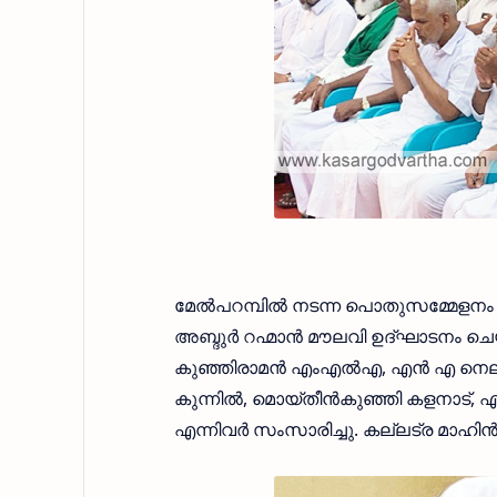
മേല്‍പറമ്പില്‍ നടന്ന പൊതുസമ്മേളന
അബ്ദുര്‍ റഹ്മാന്‍ മൗലവി ഉദ്ഘാടനം ചെ
കുഞ്ഞിരാമന്‍ എംഎല്‍എ, എന്‍ എ നെല്ലി
കുന്നില്‍, മൊയ്തീന്‍കുഞ്ഞി കളനാട്,
എന്നിവര്‍ സംസാരിച്ചു. കല്ലട്ര മാഹി