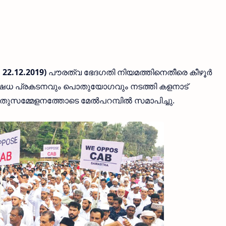
 22.12.2019)
പൗരത്വ ഭേദഗതി നിയമത്തിനെതീരെ കീഴൂര്‍
ിഷേധ പ്രകടനവും പൊതുയോഗവും നടത്തി കളനാട്
തുസമ്മേളനത്തോടെ മേല്‍പറമ്പില്‍ സമാപിച്ചു.