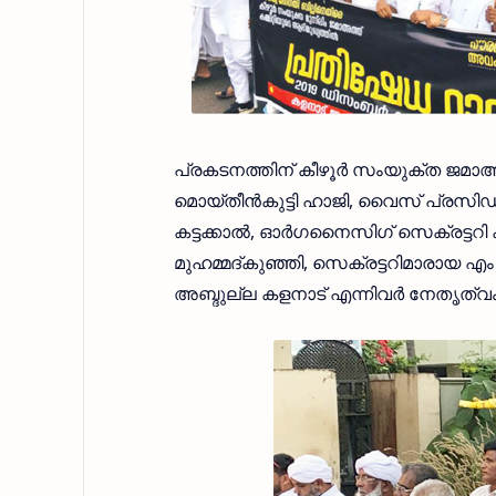
പ്രകടനത്തിന് കീഴൂര്‍ സംയുക്ത ജമാഅത
മൊയ്തീന്‍കുട്ടി ഹാജി, വൈസ് പ്രസിഡ
കട്ടക്കാല്‍, ഓര്‍ഗനൈസിഗ് സെക്രട്ട
മുഹമ്മദ്കുഞ്ഞി, സെക്രട്ടറിമാരായ എം എ
അബ്ദുല്ല കളനാട് എന്നിവര്‍ നേതൃത്വം