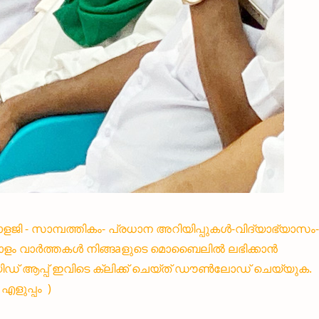
്നോളജി - സാമ്പത്തികം- പ്രധാന അറിയിപ്പുകൾ-വിദ്യാഭ്യാസം-
ളം വാർത്തകൾ നിങ്ങaളുടെ മൊബൈലിൽ ലഭിക്കാൻ
 ആപ്പ് ഇവിടെ ക്ലിക്ക് ചെയ്ത് ഡൗൺലോഡ് ചെയ്യുക.
ളുപ്പം )