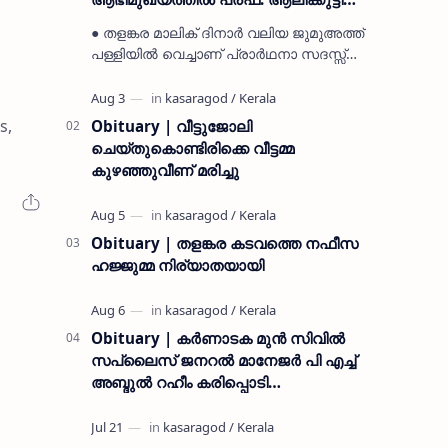
മുസ്ലിയാർ അനുസ്മരണം നടത്തി
● തളങ്കര മാലിക് ദിനാർ വലിയ ജുമുഅത്ത്
പള്ളിയിൽ വെച്ചാണ് പ്രാർഥനാ സദസ്സ്
ഒരുക്കിയത് ● സമസ്ത ട്രഷറർ കൊയ്യോട്
ഉമർ മുസ്ലിയാർ പരിപാടിക്ക് നേതൃത്വം
നൽകി കാസ…
s,
Obituary | വീട്ടുജോലി
ചെയ്തുകൊണ്ടിരിക്കെ വീട്ടമ്മ
കുഴഞ്ഞുവീണ് മരിച്ചു
Obituary | തളങ്കര കടവത്തെ നഫീസ
ഹജ്ജുമ്മ നിര്യാതയായി
Obituary | കർണാടക മുൻ സിവില്‍
സപ്ലൈസ് ജനറൽ മാനേജർ പി എച്ച്
അബ്ദുൽ റഹീം കരിപ്പൊടി
നിര്യാതനായി