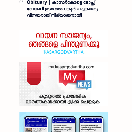
Obituary | കാസർകോട്ടെ ടോപ്സ്
ബേക്കറി ഉടമ അണങ്കൂർ പച്ചക്കാട്ടെ
വിനയരാജ് നിര്യാതനായി