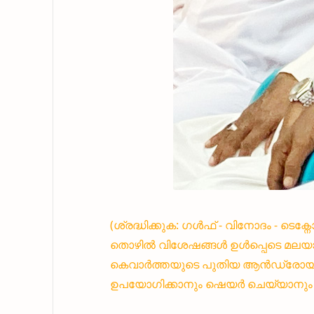
(ശ്രദ്ധിക്കുക: ഗൾഫ് - വിനോദം - ടെക
തൊഴിൽ വിശേഷങ്ങൾ ഉൾപ്പെടെ മലയാ
കെവാർത്തയുടെ പുതിയ ആൻഡ്രോയിഡ്
ഉപയോഗിക്കാനും ഷെയർ ചെയ്യാനും എ