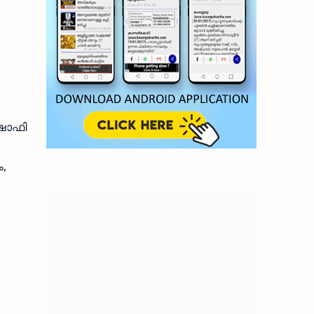
 ഷാഫി
ം,