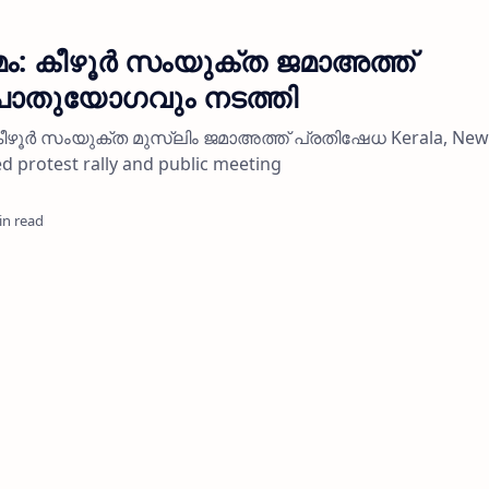
: കീഴൂര്‍ സംയുക്ത ജമാഅത്ത്
പൊതുയോഗവും നടത്തി
ൂര്‍ സംയുക്ത മുസ്ലിം ജമാഅത്ത് പ്രതിഷേധ Kerala, New
 protest rally and public meeting
in read