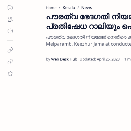
Kerala
News
Home
പൗരത്വ ഭേദഗതി നിയമം
പ്രതിഷേധ റാലിയും 
പൗരത്വ ഭേദഗതി നിയമത്തിനെതീരെ കീഴ
Melparamb, Keezhur Jama'at conducted
1 m