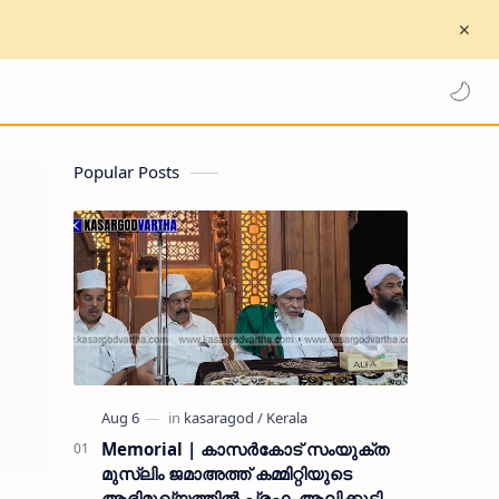
Popular Posts
Memorial | കാസർകോട് സംയുക്ത
മുസ്ലിം ജമാഅത്ത് കമ്മിറ്റിയുടെ
ആഭിമുഖ്യത്തിൽ പ്രഫ. ആലിക്കുട്ടി