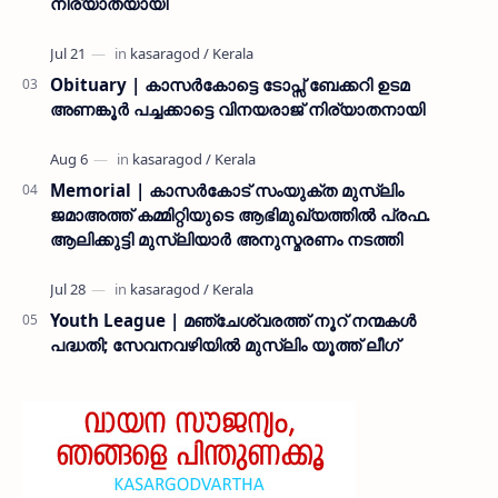
നിര്യാതയായി
Obituary | കാസർകോട്ടെ ടോപ്സ് ബേക്കറി ഉടമ
അണങ്കൂർ പച്ചക്കാട്ടെ വിനയരാജ് നിര്യാതനായി
Memorial | കാസർകോട് സംയുക്ത മുസ്ലിം
ജമാഅത്ത് കമ്മിറ്റിയുടെ ആഭിമുഖ്യത്തിൽ പ്രഫ.
ആലിക്കുട്ടി മുസ്ലിയാർ അനുസ്മരണം നടത്തി
Youth League | മഞ്ചേശ്വരത്ത് നൂറ് നന്മകൾ
പദ്ധതി; സേവനവഴിയിൽ മുസ്ലിം യൂത്ത് ലീഗ്