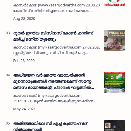
കാസർകോട്: (www.kasargodvartha.com 28.08.2020) ജീവനക്കാർക്ക്
കോവിഡ് സ്ഥിരീകരിച്ചതോടെ സപ്ലെെകോയും
ഓണച്ചന്തയും അടച്ചുപൂട്ടിയ സാഹചര്യത്തിൽ
കാസർകോട് നഗരത്തിൽ സർക്കാർ കൂടു…
റൂറല്‍ ഇന്ത്യ ബിസിനസ് കോണ്‍ഫറന്‍സ്
മാര്‍ച്ച് ഒന്നിന് തുടങ്ങും
കാസറകോട്: (my.kasargodvartha.com 27.02.2020) കേരള
സ്റ്റാര്‍ട്ട് അപ് മിഷനും സി പി സി ആര്‍ ഐ
കാസര്‍കോടും സംയുക്തമായി സംഘടിപ്പിക്കുന്ന
റൂറല്‍ ഇന്ത്യ ബിസിനസ് കോണ്‍ഫറന…
അധ്യയന വര്‍ഷത്തെ വരവേല്‍ക്കാന്‍
മുന്നൊരുക്കങ്ങള്‍ നടത്തണമെന്ന് സമസ്ത
മദ്രസ മാനേജ്‌മെന്റ്; പ്രാരംഭ ഘട്ടത്തില്‍
തന്നെ എല്ലാ അധ്യാപകരെയും
കാസർകോട്: (my.kasargodvartha.com
നിയമിക്കാനും തീരുമാനം
25.05.2021) ജൂൺ രണ്ടിന് ആരംഭിക്കുന്ന മദ്രസ
അധ്യയനവർഷത്തെ വരവേൽക്കാൻ
ആവശ്യമായ മുന്നൊരുക്കങ്ങൾ നടത്താൻ
എല്ലാ മദ്രസ മാനജ്മെൻ്റ് കമിറ്റികളും
തയ്യാറാകണമ…
അതിഞ്ഞാലിലെ സി എച്ച് കുഞ്ഞഹ് മദ്‌
നിര്യാതനായി