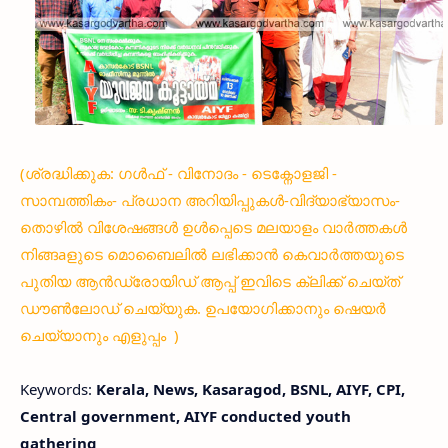
(ശ്രദ്ധിക്കുക: ഗൾഫ് - വിനോദം - ടെക്നോളജി -
സാമ്പത്തികം- പ്രധാന അറിയിപ്പുകൾ-വിദ്യാഭ്യാസം-
തൊഴിൽ വിശേഷങ്ങൾ ഉൾപ്പെടെ മലയാളം വാർത്തകൾ
നിങ്ങaളുടെ മൊബൈലിൽ ലഭിക്കാൻ കെവാർത്തയുടെ
പുതിയ ആൻഡ്രോയിഡ് ആപ്പ് ഇവിടെ ക്ലിക്ക് ചെയ്ത്
ഡൗൺലോഡ് ചെയ്യുക. ഉപയോഗിക്കാനും ഷെയർ
ചെയ്യാനും എളുപ്പം )
Keywords:
Kerala, News, Kasaragod, BSNL, AIYF, CPI,
Central government, AIYF conducted youth
gathering