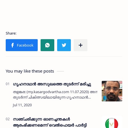
You may like these posts
ഗൃഹനാഥന്‍ അസുഖത്തെ തുടര്‍ന്ന് മരിച്ചു
തളങ്കര: (my.kasargodvartha.com 11.07.2020) അസുഖത്തെ
തുടര്‍ന്ന് ചികിത്സയിലായിരുന്ന ഗൃഹനാഥന്‍
മരണപ്പെട്ടു. തളങ്കര ജദീദ് റോഡിലെ സലീം (52)
ആണ് മരിച്ചത്. ബംഗളൂരുവില്‍ ന…
സഞ്ചരിക്കുന്ന ഓണച്ചന്തകൾ
ആരംഭിക്കണമെന്ന് വെൽഫെയർ പാർട്ടി