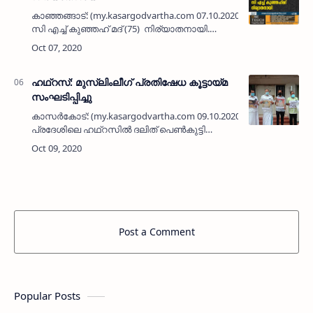
കാഞ്ഞങ്ങാട്: (my.kasargodvartha.com 07.10.2020) അതിഞ്ഞാലില
സി എച്ച് കുഞ്ഞഹ് മദ് (75) നിര്യാതനായി.
വർഷങ്ങളായി കാഞ്ഞങ്ങാട് നഗരത്തിൽ മുട്ട
വ്യാപാരിയായി…
ഹഥ്റസ്: മുസ്ലിംലീഗ് പ്രതിഷേധ കൂട്ടായ്മ
സംഘടിപ്പിച്ചു
കാസർകോട്: (my.kasargodvartha.com 09.10.2020) ഉത്തർ
പ്രദേശിലെ ഹഥ്റസിൽ ദലിത് പെൺകുട്ടി
കൊല്ലപ്പെട്ട സംഭവത്തിൽ മുസ്ലിംലീഗ്
രാജ്യവ്യാപകമായി നടത്തുന്ന
പ്രക്ഷോഭത്തിന്റെ ഭാ…
Post a Comment
Popular Posts