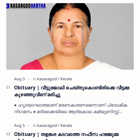
Obituary | വീട്ടുജോലി ചെയ്തുകൊണ്ടിരിക്കെ വീട്ടമ്മ
കുഴഞ്ഞുവീണ് മരിച്ചു
● ഹൃദയാഘാതമാണ് മരണകാരണമെന്നാണ് പ്രാഥമിക
നിഗമനം ● മടിക്കൈയിലെ ആദ്യകാല കമ്യൂണിസ്റ്റ്
പ്രവർത്തകരായ രാമൻ്റെയും ചിരുതേയിയുടെയും
മകളാണ് ● വിവരമറിഞ്ഞ് ജനപ്ര…
Obituary | തളങ്കര കടവത്തെ നഫീസ ഹജ്ജുമ്മ