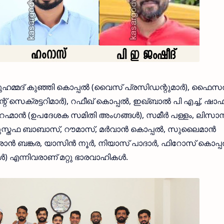
ുഹമ്മദ് കുഞ്ഞി കൊപ്പല്‍ (വൈസ് പ്രസിഡന്റുമാര്‍), ഫൈസല
 സെക്രട്ടറിമാര്‍), റഫീഖ് കൊപ്പല്‍, ഇഖ്ബാല്‍ പി എച്ച്, ഷാഫ
് റഹ്മാന്‍ (ഉപദേശക സമിതി അംഗങ്ങള്‍), സമീര്‍ പള്ളം, ലിസാന
്, മുസ്തഫ ബാബാസ്, റൗമാസ്, മര്‍വാന്‍ കൊപ്പല്‍, സുലൈമാന്‍
രാന്‍ ബങ്കര, യാസിന്‍ നൂര്‍, നിയാസ് പാദാര്‍, ഫിറോസ് കൊപ്പല
) എന്നിവരാണ് മറ്റു ഭാരവാഹികള്‍.