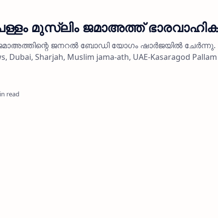
്ളം മുസ്‌ലിം ജമാഅത്ത് ഭാരവാഹികള
ജമാഅത്തിന്റെ ജനറല്‍ ബോഡി യോഗം ഷാര്‍ജയില്‍ ചേര്‍ന്നു.
 Dubai, Sharjah, Muslim jama-ath, UAE-Kasaragod Pallam
in read