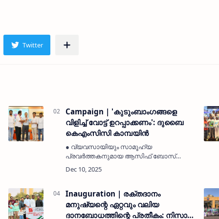
Campaign | 'കുടുംബാംഗങ്ങളെ
വിളിച്ച് വോട്ട് ഉറപ്പാക്കണം': ദുബൈ
കെഎംസിസി കാമ്പയിൻ
● വ്യവസായിയും സാമൂഹ്യ
പ്രവർത്തകനുമായ ആസിഫ് ബോസ്
പരിപാടി ഉദ്ഘാടനം ചെയ്തു. ● യുഡിഎഫ്
സ്ഥാനാർത്ഥികളുടെ വിജയം ഉറപ്പിക്കാൻ
നാട്ടിലേക്ക് വിളിച്ച് വോട്ടുകൾ
സ്ഥിരീകരിക്കണമെന്ന് അഭ്യർത്ഥിച്…
Inauguration | രക്തദാനം
മനുഷ്യന്റെ ഏറ്റവും വലിയ
ദാനബോധത്തിന്റെ പ്രതീകം: നിസാർ