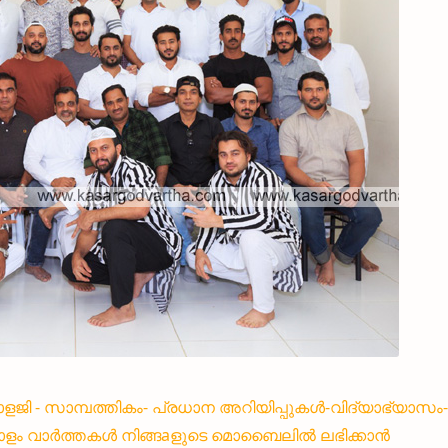
്നോളജി - സാമ്പത്തികം- പ്രധാന അറിയിപ്പുകൾ-വിദ്യാഭ്യാസം-
ളം വാർത്തകൾ നിങ്ങaളുടെ മൊബൈലിൽ ലഭിക്കാൻ