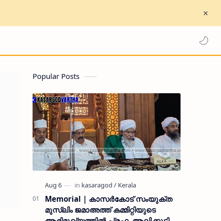
Popular Posts
Memorial | കാസർകോട് സംയുക്ത
മുസ്ലിം ജമാഅത്ത് കമ്മിറ്റിയുടെ
ആഭിമുഖ്യത്തിൽ പ്രഫ. ആലിക്കുട്ടി