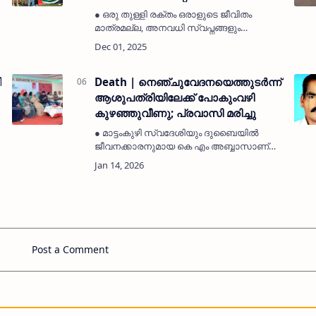
തളങ്കര
● ഒരു തുള്ളി രക്തം ഒരാളുടെ ജീവിതം
മാത്രമല്ല, അനവധി സ്വപ്നങ്ങളും
പ്രത്യാശകളും രക്ഷിക്കാൻ ശക്തിയുണ്ട്. ●
പ്രവാസ സമൂഹം ഈ മഹത്തായ
പ്രവർത്തനങ്ങളിൽ
ി
മുൻപന്തിയിലുണ്ടാകുന്നത്
Death | നെഞ്ചുവേദനയെത്തുടർന്ന്
അഭിമാനകരമാണെന്…
ആശുപത്രിയിലേക്ക് പോകുംവഴി
കുഴഞ്ഞുവീണു; പ്രവാസി മരിച്ചു
● മാട്ടംകുഴി സ്വദേശിയും ദുബൈയിൽ
ജീവനക്കാരനുമായ കെ എം അബ്ബാസാണ്
മരിച്ചത്● ഒരു മാസം മുമ്പാണ് ഇദ്ദേഹം
അവധിക്ക് നാട്ടിലെത്തിയത്കുമ്പള:
(MyKasargodVartha) മാട്ടംകുഴി സ്വദേശിയും
ആരിക്കാട…
Post a Comment