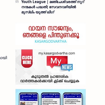
Youth League | മഞ്ചേശ്വരത്ത് നൂറ്
നന്മകൾ പദ്ധതി; സേവനവഴിയിൽ
മുസ്ലിം യൂത്ത് ലീഗ്
മായി