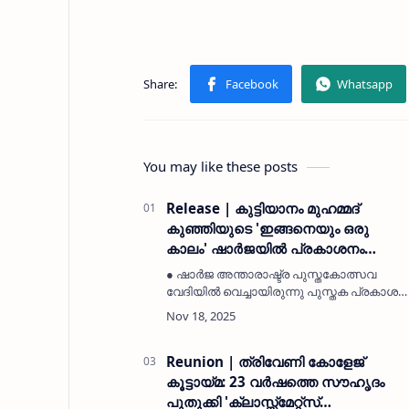
You may like these posts
Release | കുട്ടിയാനം മുഹമ്മദ്
കുഞ്ഞിയുടെ 'ഇങ്ങനെയും ഒരു
കാലം' ഷാർജയിൽ പ്രകാശനം
ചെയ്തു
● ഷാർജ അന്താരാഷ്ട്ര പുസ്തകോത്സവ
വേദിയിൽ വെച്ചായിരുന്നു പുസ്തക പ്രകാശന
ചടങ്ങ്.● മാധ്യമപ്രവർത്തകൻ ടി എ ഷാഫി
പ്രകാശനം നിർവ്വഹിച്ചു.● പുന്നക്കൻ
മുഹമ്മദലി പുസ്തകത്തിന്റെ ആദ്യ കോപ്പി
ഏറ്…
Reunion | ത്രിവേണി കോളേജ്
കൂട്ടായ്മ: 23 വർഷത്തെ സൗഹൃദം
പുതുക്കി 'ക്ലാസ്സ്മേറ്റ്സ്