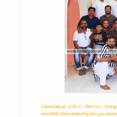
(ശ്രദ്ധിക്കുക: ഗൾഫ് - വിനോദം - ടെക
തൊഴിൽ വിശേഷങ്ങൾ ഉൾപ്പെടെ മലയാ