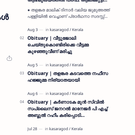
മുസ്ലിയാർ അനുസ്മരണം നടത്തി
● തളങ്കര മാലിക് ദിനാർ വലിയ ജുമുഅത്ത്
്‍
പള്ളിയിൽ വെച്ചാണ് പ്രാർഥനാ സദസ്സ്
ഒരുക്കിയത് ● സമസ്ത ട്രഷറർ കൊയ്യോട്
ഉമർ മുസ്ലിയാർ പരിപാടിക്ക് നേതൃത്വം
നൽകി കാസ…
Obituary | വീട്ടുജോലി
ചെയ്തുകൊണ്ടിരിക്കെ വീട്ടമ്മ
കുഴഞ്ഞുവീണ് മരിച്ചു
Obituary | തളങ്കര കടവത്തെ നഫീസ
ഹജ്ജുമ്മ നിര്യാതയായി
Obituary | കർണാടക മുൻ സിവില്‍
സപ്ലൈസ് ജനറൽ മാനേജർ പി എച്ച്
അബ്ദുൽ റഹീം കരിപ്പൊടി
നിര്യാതനായി