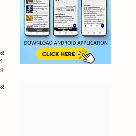
്‍
ി
ി,
്‍,