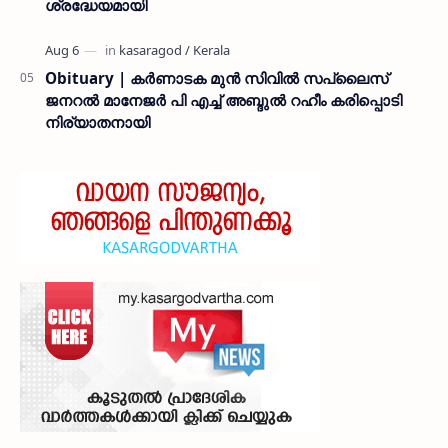
ശ്രദ്ധേയമായി
Obituary | കർണാടക മുൻ സിവില്‍ സപ്ലൈസ്
ജനറൽ മാനേജർ പി എച്ച് അബ്ദുൽ റഹീം കരിപ്പൊടി
നിര്യാതനായി