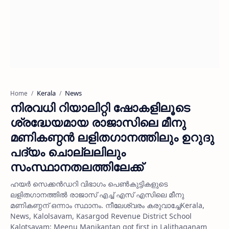
Kerala
News
Home
നിരവധി റിയാലിറ്റി ഷോകളിലൂടെ
ശ്രദ്ധേയമായ രാജാസിലെ മീനു
മണികണ്ഠന്‍ ലളിതഗാനത്തിലും ഉറുദു
പദ്യം ചൊല്ലലിലും
സംസ്ഥാനതലത്തിലേക്ക്
ഹയര്‍ സെക്കന്‍ഡറി വിഭാഗം പെണ്‍കുട്ടികളുടെ
ലളിതഗാനത്തില്‍ രാജാസ് എച്ച് എസ് എസിലെ മീനു
മണികണ്ഠന് ഒന്നാം സ്ഥാനം. നീലേശ്വരം കരുവാച്ചേKerala,
News, Kalolsavam, Kasargod Revenue District School
Kalotsavam: Meenu Manikantan got first in Lalithaganam