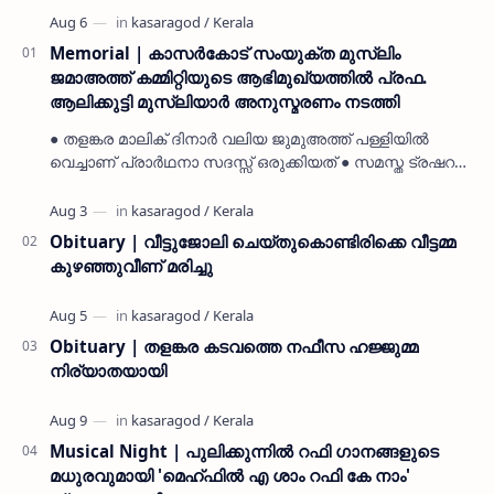
Memorial | കാസർകോട് സംയുക്ത മുസ്ലിം
ജമാഅത്ത് കമ്മിറ്റിയുടെ ആഭിമുഖ്യത്തിൽ പ്രഫ.
ആലിക്കുട്ടി മുസ്ലിയാർ അനുസ്മരണം നടത്തി
● തളങ്കര മാലിക് ദിനാർ വലിയ ജുമുഅത്ത് പള്ളിയിൽ
വെച്ചാണ് പ്രാർഥനാ സദസ്സ് ഒരുക്കിയത് ● സമസ്ത ട്രഷറർ
കൊയ്യോട് ഉമർ മുസ്ലിയാർ പരിപാടിക്ക് നേതൃത്വം
നൽകി കാസ…
Obituary | വീട്ടുജോലി ചെയ്തുകൊണ്ടിരിക്കെ വീട്ടമ്മ
കുഴഞ്ഞുവീണ് മരിച്ചു
Obituary | തളങ്കര കടവത്തെ നഫീസ ഹജ്ജുമ്മ
നിര്യാതയായി
Musical Night | പുലിക്കുന്നിൽ റഫി ഗാനങ്ങളുടെ
മധുരവുമായി 'മെഹ്ഫിൽ എ ശാം റഫി കേ നാം'