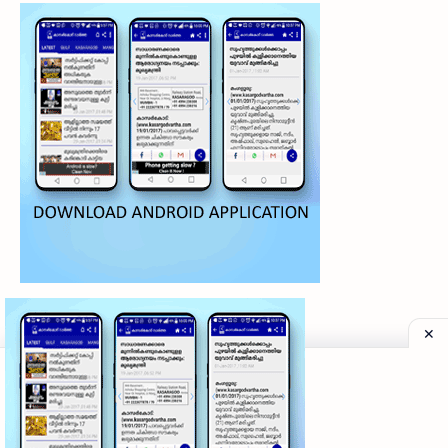
©
2026
‧
My Kasaragod Vartha | LATEST KASARAGOD LOCAL NE