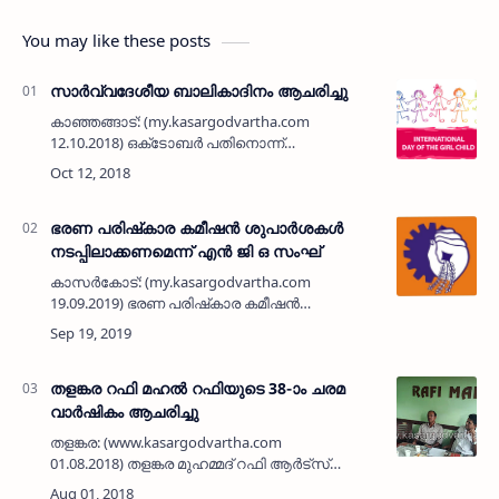
You may like these posts
സാര്‍വ്വദേശീയ ബാലികാദിനം ആചരിച്ചു
കാഞ്ഞങ്ങാട്: (my.kasargodvartha.com
12.10.2018) ഒക്‌ടോബര്‍ പതിനൊന്ന്
സാര്‍വ്വദേശീയ ബാലികാദിനം ചൈല്‍ഡ്‌ലൈന്‍
കാസര്‍കോട് സപ്പോര്‍ട്ട് ഓര്‍ഗനൈസേഷന്റെ
നേതൃത്വത്തില്‍ ജിവിഎച്…
ഭരണ പരിഷ്‌കാര കമീഷന്‍ ശുപാര്‍ശകള്‍
നടപ്പിലാക്കണമെന്ന് എന്‍ ജി ഒ സംഘ്
കാസര്‍കോട്: (my.kasargodvartha.com
19.09.2019) ഭരണ പരിഷ്‌കാര കമീഷന്‍
ശുപാര്‍ശകള്‍ നടപ്പിലാക്കണമെന്ന് കേരള എന്‍ ജി
ഒ സംഘ് ജില്ലാ കമ്മിറ്റി ആവശ്യപ്പെട്ടു.
കേരളത്തിലെ സര്‍ക്കാര്‍ ജീവ…
തളങ്കര റഫി മഹല്‍ റഫിയുടെ 38-ാം ചരമ
വാര്‍ഷികം ആചരിച്ചു
തളങ്കര: (www.kasargodvartha.com
01.08.2018) തളങ്കര മുഹമ്മദ് റഫി ആര്‍ട്‌സ്
ആന്‍ഡ് കള്‍ച്ചറല്‍ സെന്റര്‍ റഫി മഹലില്‍