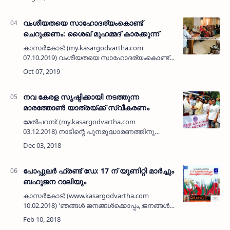
മുഹമ്മദ് റഫി 38-ാം ചരമവാര്‍ഷിക ദിനം
ആചരിച്ചു. മുഹ…
വംശീയതയെ സാഹോദര്യംകൊണ്ട്
ചെറുക്കണം: ശൈഖ് മുഹമ്മദ് കാരക്കുന്ന്
കാസര്‍കോട്: (my.kasargodvartha.com
07.10.2019) വംശീയതയെ സാഹോദര്യംകൊണ്ട്
ചെറുക്കണമെന്ന് ജമാഅത്തെ ഇസ്ലാമി കേരള
സെക്രട്ടറി ശൈഖ് മുഹമ്മദ് കാരക്കുന്ന് പറഞ്ഞു.
ജമാഅത്തെ ഇസ്ലാമി ജില്ലാ ക…
നവ കേരള സൃഷ്ടിക്കായി നടത്തുന്ന
മാരത്തോണ്‍ യാത്രയ്ക്ക് സ്വീകരണം
മേല്‍പറമ്പ്: (my.kasargodvartha.com
03.12.2018) നാടിന്റെ പുനരുദ്ധാരണത്തിനു
വേണ്ടി ഗണിതശാസ്ത്രജ്ഞന്‍ ജോര്‍ജ് തോമസ്
നടത്തുന്ന മാരത്തോണ്‍ യാത്രയ്ക്ക്
മേല്‍പറമ്പില്‍ ചന്ദ്രഗ…
പോപ്പുലര്‍ ഫ്രണ്ട് ഡേ: 17 ന് യൂണിറ്റി മാര്‍ച്ചും
ബഹുജന റാലിയും
കാസര്‍കോട്: (www.kasargodvartha.com
10.02.2018) 'ഞങ്ങള്‍ ജനങ്ങള്‍ക്കൊപ്പം, ജനങ്ങള്‍
ഞങ്ങള്‍ക്കൊപ്പം' എന്ന മുദ്രാവാക്യവുമായി
പോപ്പുലര്‍ ഫ്രണ്ട് ദിനമായ ഫെബ്രുവരി 17 ന്