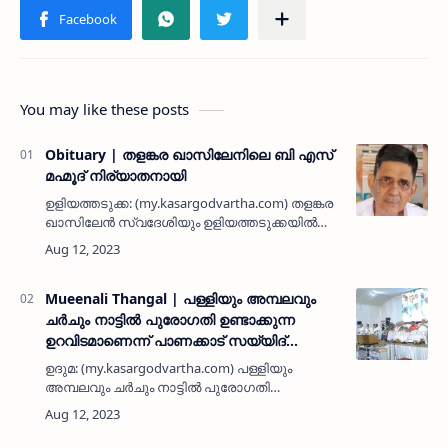
You may like these posts
Obituary | തളങ്കര ഖാസിലേനിലെ ബി എസ്
മഹ്മൂദ് നിര്യാതനായി
ഉളിയത്തടുക്ക: (my.kasargodvartha.com) തളങ്കര
ഖാസിലേന്‍ സ്വദേശിയും ഉളിയത്തടുക്കയില്‍
താമസക്കാരനുമായ ബി എസ് മഹ്മൂദ് (70)
നിര്യാതനായി. കുറേ വര്‍ഷം ഇസ്സത്
നഗറിലായിരുന്നു താമസം. സാമൂഹ്യ…
Mueenali Thangal | പള്ളിയും അമ്പലവും
ചര്‍ചും നാട്ടില്‍ പുരോഗതി ഉണ്ടാക്കുന്ന
ഉറവിടമാണെന്ന് പാണക്കാട് സയ്യിദ്
മുഈനലി ശിഹാബ് തങ്ങള്‍; ഉദുമ പടിഞ്ഞാര്‍
ഉദുമ: (my.kasargodvartha.com) പള്ളിയും
മുഹ് യുദ്ദീന്‍ ജുമാ മസ്ജിദില്‍ സംഘടിപ്പിച്ച
അമ്പലവും ചര്‍ചും നാട്ടില്‍ പുരോഗതി
മാനവ സൗഹാര്‍ദ സംഗമം ശ്രദ്ധേയമായി
ഉണ്ടാക്കുന്ന ഉറവിടമാണെന്ന് പാണക്കാട്
സയ്യിദ് മുഈനലി ശിഹാബ് തങ്ങള്‍ പറഞ്ഞു.
പുതുക്കി പണിത ഉദുമ പടിഞ്ഞാര്‍ മ…