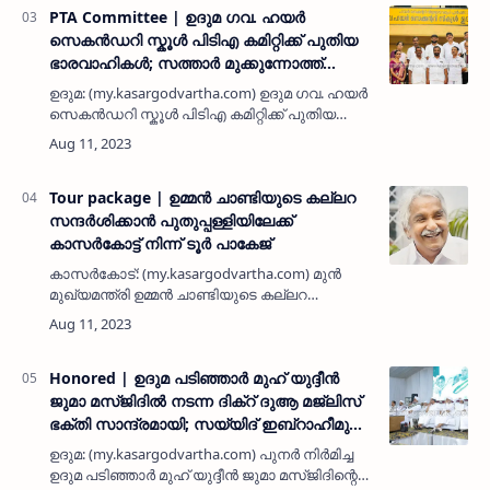
PTA Committee | ഉദുമ ഗവ. ഹയർ
സെകൻഡറി സ്കൂൾ പിടിഎ കമിറ്റിക്ക് പുതിയ
ഭാരവാഹികൾ; സത്താർ മുക്കുന്നോത്ത്
പ്രസിഡൻ്റ്, ചന്ദ്രൻ നാലാം വാതുക്കൽ
ഉദുമ: (my.kasargodvartha.com) ഉദുമ ഗവ. ഹയർ
വൈസ് പ്രസിഡൻ്റ്
സെകൻഡറി സ്കൂൾ പിടിഎ കമിറ്റിക്ക് പുതിയ
ഭാരവാഹികളായി. രണ്ട് പാനലുകളിലായി നടന്ന
ശക്തമായ മത്സരത്തിനൊടുവിലാണ്
ഭാരവാഹികളെ തിരഞ്ഞെടുത്തത്. പിടിഎ…
Tour package | ഉമ്മന്‍ ചാണ്ടിയുടെ കല്ലറ
സന്ദര്‍ശിക്കാന്‍ പുതുപ്പള്ളിയിലേക്ക്
കാസര്‍കോട്ട് നിന്ന് ടൂര്‍ പാകേജ്
കാസര്‍കോട്: (my.kasargodvartha.com) മുന്‍
മുഖ്യമന്ത്രി ഉമ്മന്‍ ചാണ്ടിയുടെ കല്ലറ
സന്ദര്‍ശിക്കാന്‍ പുതുപ്പള്ളി സെന്റ് ജോര്‍ജ് വലിയ
പള്ളിയിലേക്ക് കാസര്‍കോട്ട് നിന്ന് ടൂര്‍ പാകേജ്.
ഡി …
Honored | ഉദുമ പടിഞ്ഞാര്‍ മുഹ് യുദ്ദീന്‍
ജുമാ മസ്ജിദില്‍ നടന്ന ദിക്‌റ് ദുആ മജ്ലിസ്
ഭക്തി സാന്ദ്രമായി; സയ്യിദ് ഇബ്‌റാഹീമുല്‍
ഖലീലുല്‍ തങ്ങള്‍ നേതൃത്വം നല്‍കി;
ഉദുമ: (my.kasargodvartha.com) പുനര്‍ നിര്‍മിച്ച
പ്രവാസികള്‍ക്ക് ജമാഅത് കമിറ്റിയുടെ
ഉദുമ പടിഞ്ഞാര്‍ മുഹ് യുദ്ദീന്‍ ജുമാ മസ്ജിദിന്റെ