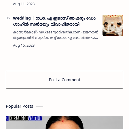
ആദരവ്
ഉദ്ഘാടനത്തിന്റെ ഭാഗമായി വെള്ളിയാഴ്ച രാത്രി
നടന്ന ദിക്‌റ് ദുആ മജ്ലിസ് ഭക്തി സാന്ദ്രമാ…
Wedding | ഡോ. എ ഇജാസ് അഹ്മദും ഡോ.
ശാഹിന്‍ സല്‍മയും വിവാഹിതരായി
കാസര്‍കോട്: (my.kasargodvartha.com) ജെനറല്‍
ആശുപത്രി സൂപ്രണ്ടന്റ് ഡോ. എ ജമാല്‍ അഹ്മദ്
- പൊയക്കര ഖമറുന്നീസ ദമ്പതികളുടെ മകന്‍
ഡോ. എ ഇജാസ് അഹ്മദും മംഗ്‌ളുറു ജപ്പുവിലെ
അബൂബകര്‍ - ഖമറുന…
Post a Comment
Popular Posts