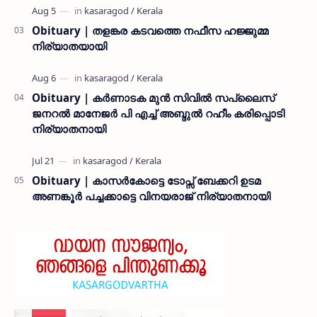
Obituary | തളങ്കര കടവത്തെ നഫീസ ഹജ്ജുമ്മ
നിര്യാതയായി
Obituary | കർണാടക മുൻ സിവില്‍ സപ്ലൈസ്
ജനറൽ മാനേജർ പി എച്ച് അബ്ദുൽ റഹീം കരിപ്പൊടി
നിര്യാതനായി
Obituary | കാസർകോട്ടെ ടോപ്സ് ബേക്കറി ഉടമ
അണങ്കൂർ പച്ചക്കാട്ടെ വിനയരാജ് നിര്യാതനായി