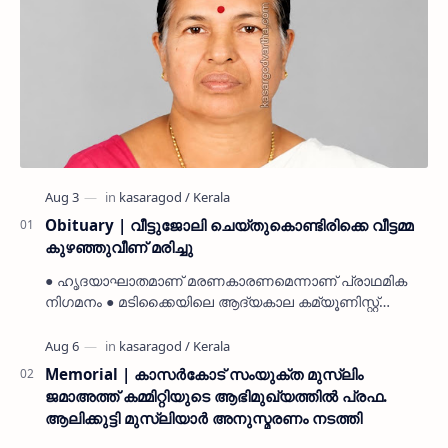
Obituary | വീട്ടുജോലി ചെയ്തുകൊണ്ടിരിക്കെ വീട്ടമ്മ
കുഴഞ്ഞുവീണ് മരിച്ചു
● ഹൃദയാഘാതമാണ് മരണകാരണമെന്നാണ് പ്രാഥമിക
നിഗമനം ● മടിക്കൈയിലെ ആദ്യകാല കമ്യൂണിസ്റ്റ്
പ്രവർത്തകരായ രാമൻ്റെയും ചിരുതേയിയുടെയും
മകളാണ് ● വിവരമറിഞ്ഞ് ജനപ്ര…
Memorial | കാസർകോട് സംയുക്ത മുസ്ലിം
ജമാഅത്ത് കമ്മിറ്റിയുടെ ആഭിമുഖ്യത്തിൽ പ്രഫ.
ആലിക്കുട്ടി മുസ്ലിയാർ അനുസ്മരണം നടത്തി