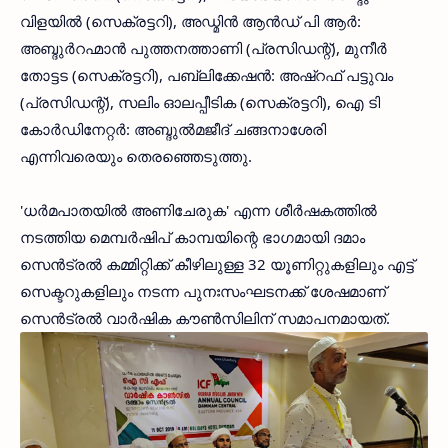
വിളയില്‍ (സെക്രട്ടറി), അഡ്മിന്‍ ആന്‍ഡ് പി ആര്‍:
അബ്ദുര്‍റഹ്മാന്‍ പുത്തനത്താണി (പ്രസിഡന്റ്), മുനീര്‍
തോട്ടട (സെക്രട്ടറി), പബ്ലിക്കേഷന്‍: അഷ്റഫ് പട്ടുവം
(പ്രസിഡന്റ്), സലിം ഓലപ്പീടിക (സെക്രട്ടറി), ഐ ടി
കോര്‍ഡിനേറ്റര്‍: അബ്ദുല്‍മജീദ് ചങ്ങനാശേരി
എന്നിവരെയും തെരഞ്ഞെടുത്തു.
'ധര്‍മപാതയില്‍ അണിചേരുക' എന്ന ശീര്‍ഷകത്തില്‍
നടത്തിയ മെമ്പര്‍ഷിപ് കാമ്പയിന്റെ ഭാഗമായി ദമാം
സെന്‍ട്രല്‍ കമ്മിറ്റിക്ക് കീഴിലുള്ള 32 യൂണിറ്റുകളിലും എട്ട്
സെക്ടറുകളിലും നടന്ന പുനഃസംഘടനക്ക് ശേഷമാണ്
സെന്‍ട്രല്‍ വാര്‍ഷിക കൗണ്‍സിലിന് സമാപനമായത്.