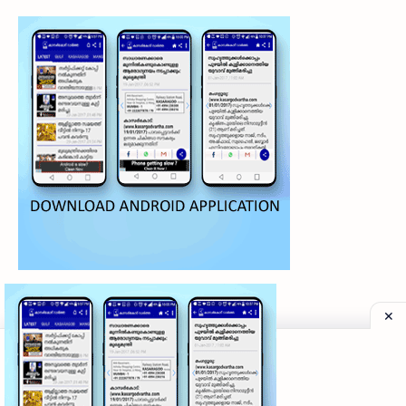
©
2026
‧
My Kasaragod Vartha | LATEST KASARAGOD LOCAL NE