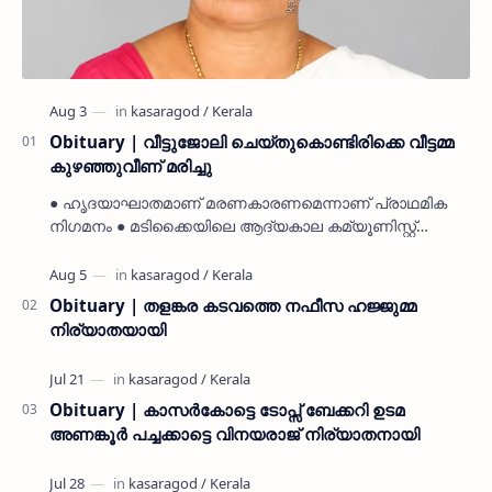
Obituary | വീട്ടുജോലി ചെയ്തുകൊണ്ടിരിക്കെ വീട്ടമ്മ
കുഴഞ്ഞുവീണ് മരിച്ചു
● ഹൃദയാഘാതമാണ് മരണകാരണമെന്നാണ് പ്രാഥമിക
നിഗമനം ● മടിക്കൈയിലെ ആദ്യകാല കമ്യൂണിസ്റ്റ്
പ്രവർത്തകരായ രാമൻ്റെയും ചിരുതേയിയുടെയും
മകളാണ് ● വിവരമറിഞ്ഞ് ജനപ്ര…
Obituary | തളങ്കര കടവത്തെ നഫീസ ഹജ്ജുമ്മ
നിര്യാതയായി
Obituary | കാസർകോട്ടെ ടോപ്സ് ബേക്കറി ഉടമ
അണങ്കൂർ പച്ചക്കാട്ടെ വിനയരാജ് നിര്യാതനായി