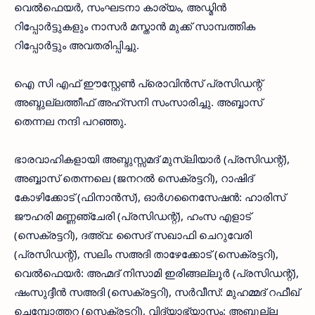
വെല്‍ഫെയര്‍, സംഘടനാ കാര്യം, അഡ്മിന്‍
റിപ്പോര്‍ട്ടുകളും നാസര്‍ മസ്താന്‍ മുക്ക് സാമ്പത്തിക
റിപ്പോര്‍ട്ടും അവതരിപ്പിച്ചു.
ഐ സി എഫ് ഈസ്റ്റേണ്‍ പ്രൊവിന്‍സ് പ്രസിഡന്റ്
അബ്ദുല്ലത്തീഫ് അഹ്സനി സംസാരിച്ചു. അബ്ബാസ്
തെന്നല നന്ദി പറഞ്ഞു.
ഭാരവാഹികളായി അബ്ദുസ്സമദ് മുസ്ലിയാര്‍ (പ്രസിഡന്റ്),
അബ്ബാസ് തെന്നലെ (ജനറല്‍ സെക്രട്ടറി), റാഷിദ്
കോഴിക്കോട് (ഫിനാന്‍സ്), ഓര്‍ഗനൈസേഷന്‍: ഹാരിസ്
ജൗഹരി മണ്ണഞ്ചേരി (പ്രസിഡന്റ്), ഹംസ എളാട്
(സെക്രട്ടറി), ദഅ്‌വ: സൈദ് സഖാഫി ചെറുവേരി
(പ്രസിഡന്റ്), സലിം സഅദി താഴേക്കോട് (സെക്രട്ടറി),
വെല്‍ഫെയര്‍: അഹ്മദ് നിസാമി ഇരിങ്ങല്ലൂര്‍ (പ്രസിഡന്റ്),
ഷംസുദ്ദീന്‍ സഅദി (സെക്രട്ടറി), സര്‍വീസ്: മുഹമ്മദ് റഫീഖ്
ചെമ്പോത്തറ (സെക്രട്ടറി), വിദ്യാഭ്യാസം: അബ്ദുല്ല