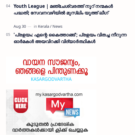
Youth League | മഞ്ചേശ്വരത്ത് നൂറ് നന്മകൾ
പദ്ധതി; സേവനവഴിയിൽ മുസ്ലിം യൂത്ത് ലീഗ്
'പ്രളയം: എന്റെ കൈത്താങ്ങ്'; പ്രളയം വിതച്ച നീറുന്ന
ഓര്‍മകള്‍ അയവിറക്കി വിദ്യാര്‍ത്ഥികള്‍