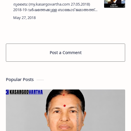
ദുബൈ: (my.kasargovartha.com 27.05.2018)
2018-19 വര്‍ഷത്തേക്കുള്ള ബാങ്കോട് ജമാഅത്ത്
ഗള്‍ഫ് കമ്മിറ്റി ഭാരവാഹികളെ തെരഞ്ഞെടുത്തു.
ദുബൈ അല്‍ ഖലീജ് ഗ്രാന്‍ഡ് ഹോട്ടലില്‍ നടന്ന
വാര്‍ഷിക ജ…
Post a Comment
Popular Posts