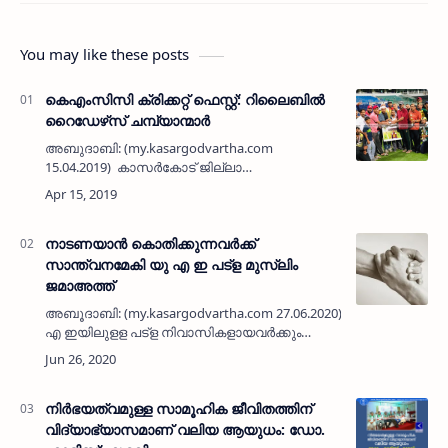
You may like these posts
കെഎംസിസി ക്രിക്കറ്റ് ഫെസ്റ്റ്: റിലൈബില്‍
റൈഡേഴ്‌സ് ചമ്പ്യാന്മാര്‍
അബുദാബി: (my.kasargodvartha.com
15.04.2019) കാസര്‍കോട് ജില്ലാ
കെഎംസിസിയുടെ ആഭിമുഖ്യത്തില്‍
അബുദാബി ഷെയ്ഖ് സായിദ് ഇന്റര്‍നാഷണല്‍
ക്രിക്കറ്റ് സ്‌റ്റേഡിയത്തിന് പുറത്ത…
നാടണയാന്‍ കൊതിക്കുന്നവര്‍ക്ക്
സാന്ത്വനമേകി യു എ ഇ പട്‌ള മുസ്ലിം
ജമാഅത്ത്
അബൂദാബി: (my.kasargodvartha.com 27.06.2020) യു
എ ഇയിലുളള പട്‌ള നിവാസികളായവര്‍ക്കും
വിസിറ്റിംഗ് വിസയില്‍പ്പോയി ജോലി ലഭിക്കാതെ
പ്രയാസമനുഭവിക്കുന്നവര്‍ക്കും ജോലി നഷ്ട…
നിര്‍ഭയത്വമുള്ള സാമൂഹിക ജീവിതത്തിന്
വിദ്യാഭ്യാസമാണ് വലിയ ആയുധം: ഡോ.