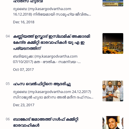
ഹാരിസ് ഹുദവി
ദുബൈ: (my.kasargodvartha.com
16.12.2018) നിര്‍ഭയമായി സാമൂഹ്യ ജീവിതം
നയിക്കാന്‍ ഏറ്റവും സഹായകമായ ആയുധം
വിദ്യാഭ്യാസം തന്നെയാണെന്നന്ന് പുതിയ
കോടതി വിധികളും ഉദ്യോഗസ്ഥ ഭരണക…
കണ്ണിയത്ത് ഉസ്താദ് ഇസ്ലാമിക് അക്കാദമി
കേന്ദ്ര കമ്മിറ്റി ഭാരവാഹികള്‍ യു എ ഇ
പര്യടനത്തിന്
ബദിയടുക്ക: (my.kasargodvartha.com
07/10/2017) മത - ഭൗതിക - സമന്വയ -
വിദ്യാഭ്യാസ രംഗത്ത് ചുരുങ്ങിയ കാലം കൊണ്ട്
ഏറെ വളര്‍ന്നു കൊണ്ടിരിക്കുന്ന ബദിയടുക്ക
കണ്ണിയത്ത് ഉസ്താദ് ഇസ്ലാമിക്ക…
ഹംസ വെല്‍ഫിറ്റിനെ ആദരിച്ചു
ദുബൈ: (my.kasargodvartha.com 24.12.2017)
സിറാജുല്‍ ഹുദാ മദ്‌റസ അല്‍ മദീന ദഫ് സംഘം
പ്രസിഡന്റ് ഹംസ വെല്‍ഫിറ്റ്‌നെ വാസ് ദുബൈ
കമ്മിറ്റി ആദരിച്ചു. മുഹമ്മദ് കുഞ്ഞി മാമി
അധ്യക്ഷത വഹിച്ചു…
ബാങ്കോട് ജമാഅത്ത് ഗള്‍ഫ് കമ്മിറ്റി
ഭാരവാഹികള്‍