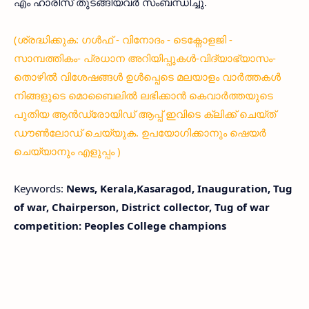
എം ഹാരിസ് തുടങ്ങിയവര്‍ സംബന്ധിച്ചു.
(ശ്രദ്ധിക്കുക: ഗൾഫ് - വിനോദം - ടെക്നോളജി -
സാമ്പത്തികം- പ്രധാന അറിയിപ്പുകൾ-വിദ്യാഭ്യാസം-
തൊഴിൽ വിശേഷങ്ങൾ ഉൾപ്പെടെ മലയാളം വാർത്തകൾ
നിങ്ങളുടെ മൊബൈലിൽ ലഭിക്കാൻ കെവാർത്തയുടെ
പുതിയ ആൻഡ്രോയിഡ് ആപ്പ് ഇവിടെ ക്ലിക്ക് ചെയ്ത്
ഡൗൺലോഡ് ചെയ്യുക. ഉപയോഗിക്കാനും ഷെയർ
ചെയ്യാനും എളുപ്പം )
Keywords:
News, Kerala,Kasaragod, Inauguration, Tug
of war, Chairperson, District collector, Tug of war
competition: Peoples College champions