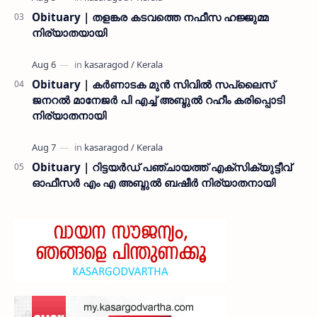
Obituary | തളങ്കര കടവത്തെ നഫീസ ഹജ്ജുമ്മ
നിര്യാതയായി
Obituary | കർണാടക മുൻ സിവില്‍ സപ്ലൈസ്
ജനറൽ മാനേജർ പി എച്ച് അബ്ദുൽ റഹീം കരിപ്പൊടി
നിര്യാതനായി
Obituary | റിട്ടയർഡ് പഞ്ചായത്ത് എക്സിക്യുട്ടീവ്
ഓഫീസർ എം എ അബ്ദുൽ ബഷീർ നിര്യാതനായി