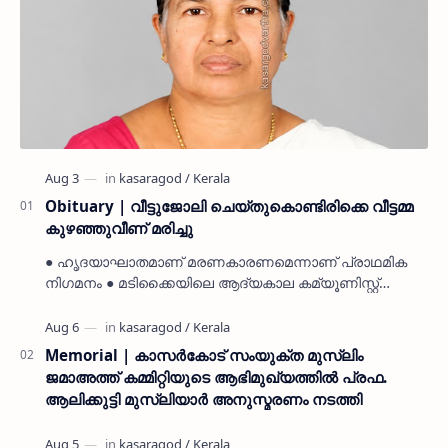
Obituary | വീട്ടുജോലി ചെയ്തുകൊണ്ടിരിക്കെ വീട്ടമ്മ
കുഴഞ്ഞുവീണ് മരിച്ചു
● ഹൃദയാഘാതമാണ് മരണകാരണമെന്നാണ് പ്രാഥമിക
നിഗമനം ● മടിക്കൈയിലെ ആദ്യകാല കമ്യൂണിസ്റ്റ്
പ്രവർത്തകരായ രാമൻ്റെയും ചിരുതേയിയുടെയും
മകളാണ് ● വിവരമറിഞ്ഞ് ജനപ്ര…
Memorial | കാസർകോട് സംയുക്ത മുസ്ലിം
ജമാഅത്ത് കമ്മിറ്റിയുടെ ആഭിമുഖ്യത്തിൽ പ്രഫ.
ആലിക്കുട്ടി മുസ്ലിയാർ അനുസ്മരണം നടത്തി