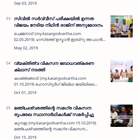
നല്‍കാതായതോടെ മത്സ്യത്തൊഴിലാളികളുടെ
ജീവിതം നടുക്കടലിലായി. മത്സ്യബന്ധന
മേഖലയില്‍ നിലനില്‍ക്കുന്ന രൂക്ഷമായ മണ്ണെ…
സിവില്‍ സര്‍വ്വീസ് പരീക്ഷയില്‍ ഉന്നത
വിജയം നേടിയ നിഥിന്‍ രാജിന് അനുമോദനം
ചെമ്മനാട്: (my.kasargodvartha.com
02.05.2019) ഹസ്രത്ത് ഉസ്മാന്‍ ഇബ്‌നു അഫാന്‍
(റ)ചാരിറ്റബിള്‍ ട്രസ്റ്റിന്റെ കീഴിലുള്ള ഇഖ്റഅ്
സിവില്‍ സര്‍വ്വീസ് അക്കാദമിയുടെ പഠിതാക…
വ്യക്തിത്വ വികസന ബോധവത്കരണ
ക്ലാസ് നടത്തി
കാഞ്ഞങ്ങാട്: (my.kasargodvartha.com
01.10.2019) ഹോസ്ദുര്‍ഗ് ജില്ലാ ജയിലിലെ
അന്തേവാസികള്‍ക്കായി വ്യക്തിത്വ വികസന
ബോധവത്കരണ ക്ലാസ് നടത്തി. കുടുംബശ്രീ
ജില്ലാ മിഷന്‍ സ്‌നേഹിത ജെന്‍ഡര…
മഞ്ചേശ്വരത്തിന്റെ സമഗ്ര വികസന
രൂപരേഖ സ്ഥാനാര്‍ഥികള്‍ക്ക് സമര്‍പ്പിച്ചു
കുമ്പള: (my.kasargodvartha.com 15.10.2019)
മഞ്ചേശ്വരത്തിന്റെ സമഗ്ര വികസന
പദ്ധതികളുടെ രൂപരേഖ തയാറാക്കി മൊഗ്രാല്‍