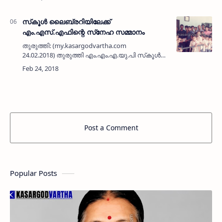
ദേശീയവേദി യു ഡി എഫ്, എല്‍ ഡി എഫ്, ബി ജെ
പി സ്ഥാനാര്‍ഥികള്‍ക്ക് സമര്…
സ്‌കൂള്‍ ലൈബ്രറിയിലേക്ക്
എം.എസ്.എഫിന്റെ സ്‌നേഹ സമ്മാനം
തുരുത്തി: (my.kasargodvartha.com
24.02.2018) തുരുത്തി എം.എം.എ.യു.പി സ്‌കൂള്‍
ലൈബ്രറിയിലേക്ക് തുരുത്തി ശാഖ
എം.എസ്.എഫ് പുസ്തകങ്ങള്‍ കൈമാറി.
എം.എസ്.എഫ് മുന്‍ ജില്ലാ സെക്രട…
Post a Comment
Popular Posts