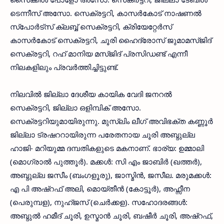
ടെന്നീസ് അസോ. സെക്രട്ടറി, കാസര്‍കോട് നാഷണല്‍
സ്പോര്‍ട്സ് ക്ലബ്ബ് സെക്രട്ടറി, ക്രിയേറ്റേര്‍സ്
കാസര്‍കോട് സെക്രട്ടറി, ചൂരി ഹൈദ്രോസ് ജുമാമസ്ജിദ്
സെക്രട്ടറി, റഹ് മാനിയ മസ്ജിദ് പ്രസിഡണ്ട് എന്നീ
നിലകളിലും പ്രവര്‍ത്തിച്ചിട്ടുണ്ട്.
നിലവില്‍ ജില്ലാ ദേശീയ കായിക വേദി ജനറല്‍
സെക്രട്ടറി, ജില്ലാ ഒളിമ്പിക് അസോ.
സെക്രട്ടറിയുമായിരുന്നു. മുസ്ലിം ലീഗ് അവിഭക്ത കണ്ണൂര്‍
ജില്ലാ ട്രഷററായിരുന്ന പരേതനായ ചൂരി അബ്ദുല്ല
ഹാജി- മറിയുമ്മ ദമ്പതികളുടെ മകനാണ്. ഭാര്യ: ഉമ്മാലി
(മൊഗ്രാല്‍ പുത്തൂര്‍). മക്കള്‍: സി എം ജാബിര്‍ (ഖത്തര്‍),
അബ്ദുല്ല ജസീം (ബംഗളൂരു), ജാസ്മിന്‍, ജസീല. മരുമക്കള്‍:
എ പി അഷ്റഫ് അലി, മൊയ്തീന്‍ (കോട്ടൂര്‍), അഫ്സീന
(പെരുമ്പള), നുഹ്ജസ് (ചെര്‍ക്കള). സഹോദരങ്ങള്‍:
അബ്ദുല്‍ ഹമീദ് ചൂരി, ഉസ്മാന്‍ ചൂരി, ബഷീര്‍ ചൂരി, അഷ്റഫ്,