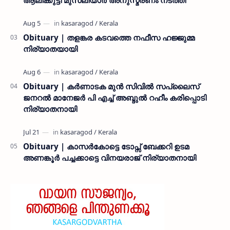
ആലിക്കുട്ടി മുസ്ലിയാർ അനുസ്മരണം നടത്തി
Obituary | തളങ്കര കടവത്തെ നഫീസ ഹജ്ജുമ്മ
നിര്യാതയായി
Obituary | കർണാടക മുൻ സിവില്‍ സപ്ലൈസ്
ജനറൽ മാനേജർ പി എച്ച് അബ്ദുൽ റഹീം കരിപ്പൊടി
നിര്യാതനായി
Obituary | കാസർകോട്ടെ ടോപ്സ് ബേക്കറി ഉടമ
അണങ്കൂർ പച്ചക്കാട്ടെ വിനയരാജ് നിര്യാതനായി