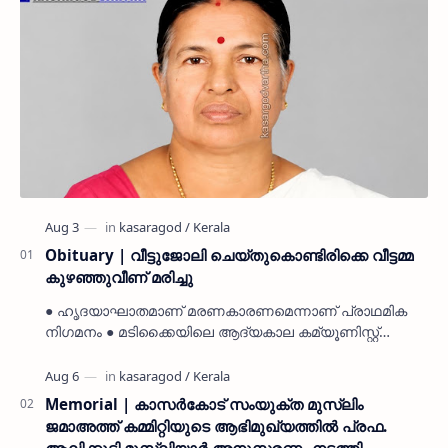
Obituary | വീട്ടുജോലി ചെയ്തുകൊണ്ടിരിക്കെ വീട്ടമ്മ
കുഴഞ്ഞുവീണ് മരിച്ചു
● ഹൃദയാഘാതമാണ് മരണകാരണമെന്നാണ് പ്രാഥമിക
നിഗമനം ● മടിക്കൈയിലെ ആദ്യകാല കമ്യൂണിസ്റ്റ്
പ്രവർത്തകരായ രാമൻ്റെയും ചിരുതേയിയുടെയും
മകളാണ് ● വിവരമറിഞ്ഞ് ജനപ്ര…
Memorial | കാസർകോട് സംയുക്ത മുസ്ലിം
ജമാഅത്ത് കമ്മിറ്റിയുടെ ആഭിമുഖ്യത്തിൽ പ്രഫ.