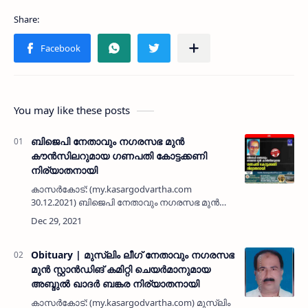
You may like these posts
ബിജെപി നേതാവും നഗരസഭ മുൻ
കൗൻസിലറുമായ ഗണപതി കോട്ടക്കണി
നിര്യാതനായി
കാസർകോട്: (my.kasargodvartha.com
30.12.2021) ബിജെപി നേതാവും നഗരസഭ മുൻ
കൗൻസിലറുമായ ഗണപതി കോട്ടക്കണി (74)
നിര്യാതനായി. ബിജെപി ടൗൺ കമിറ്റി വൈസ്
പ്രസിഡന്റ്‌, സഹകാർ ഭാരതി ജില്ലാ
പ്രസിഡന…
Obituary | മുസ്ലിം ലീഗ് നേതാവും നഗരസഭ
മുൻ സ്റ്റാൻഡിങ് കമിറ്റി ചെയർമാനുമായ
അബ്ദുൽ ഖാദർ ബങ്കര നിര്യാതനായി
കാസർകോട്: (my.kasargodvartha.com) മുസ്ലിം