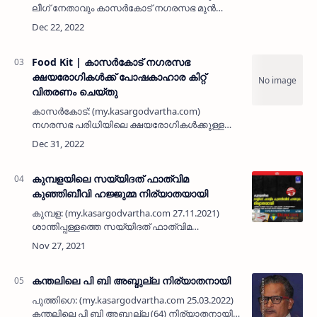
ലീഗ് നേതാവും കാസർകോട് നഗരസഭ മുൻ
വികസന - ആരോഗ്യ സ്റ്റാൻഡിങ് കമിറ്റി
അധ്യക്ഷനുമായ നെല്ലിക്കുന്ന് ബങ്കരക്കുന്നിലെ
മൂസ മൻസിലിലെ അബ്ദുൽ ഖ…
Food Kit | കാസർകോട് നഗരസഭ
ക്ഷയരോഗികൾക്ക് പോഷകാഹാര കിറ്റ്
വിതരണം ചെയ്തു
കാസർകോട്: (my.kasargodvartha.com)
നഗരസഭ പരിധിയിലെ ക്ഷയരോഗികൾക്കുള്ള
പോഷകാഹാര കിറ്റ് വിതരണ ഉദ്ഘാടനം
ചെയർമാൻ അഡ്വ. വി എം മുനീർ നിർവഹിച്ചു.
ആരോഗ്യ സ്റ്റാൻഡിംഗ് കമിറ്റി ചെയർമാൻ
ഖാലിദ് …
കുമ്പളയിലെ സയ്യിദത് ഫാത്വിമ
കുഞ്ഞിബീവി ഹജ്ജുമ്മ നിര്യാതയായി
കുമ്പള: (my.kasargodvartha.com 27.11.2021)
ശാന്തിപ്പള്ളത്തെ സയ്യിദത് ഫാത്വിമ
കുഞ്ഞിബീവി ഹജ്ജുമ്മ പാനൂർ (60)
നിര്യാതയായി. പുത്തിഗെ മുഹിമ്മാത്
സ്ഥാപകനും പ്രമുഖ ഇസ്ലാമിക
പണ്ഡിതനുമായിര…
കന്തലിലെ പി ബി അബ്ദുല്ല നിര്യാതനായി
പുത്തിഗെ: (my.kasargodvartha.com 25.03.2022)
കന്തലിലെ പി ബി അബ്ദുല്ല (64) നിര്യാതനായി.