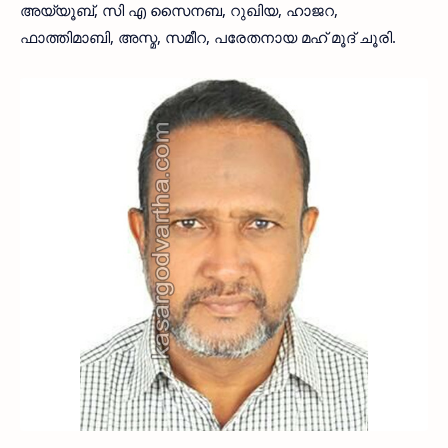
അയ്യൂബ്, സി എ സൈനബ, റുഖിയ, ഹാജറ,
ഫാത്തിമാബി, അസ്മ, സമീറ, പരേതനായ മഹ് മൂദ് ചൂരി.