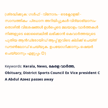
(ശ്രദ്ധിക്കുക: ഗൾഫ് - വിനോദം - ടെക്നോളജി -
സാമ്പത്തികം- പ്രധാന അറിയിപ്പുകൾ-വിദ്യാഭ്യാസം-
തൊഴിൽ വിശേഷങ്ങൾ ഉൾപ്പെടെ മലയാളം വാർത്തകൾ
നിങ്ങളുടെ മൊബൈലിൽ ലഭിക്കാൻ കെവാർത്തയുടെ
പുതിയ ആൻഡ്രോയിഡ് ആപ്പ് ഇവിടെ ക്ലിക്ക് ചെയ്ത്
ഡൗൺലോഡ് ചെയ്യുക. ഉപയോഗിക്കാനും ഷെയർ
ചെയ്യാനും എളുപ്പം 😊)
Keywords:
Kerala, News, കേരള വാര്‍ത്ത,
Obituary, District Sports Council Ex Vice president C
A Abdul Azeez passes away
< !- START disable copy paste -->