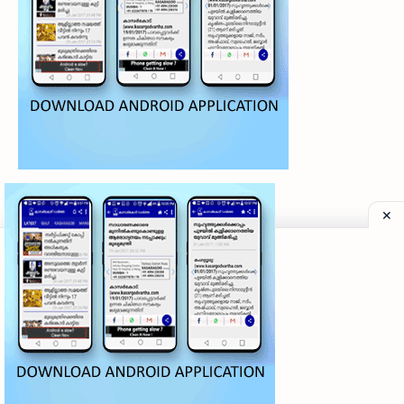
©
2026
‧
My Kasaragod Vartha | LATEST KASARAGOD LOCAL NE
Privacy Policy
|
Grievance Redressal