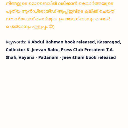
നിങ്ങളുടെ മൊബൈലിൽ ലഭിക്കാൻ കെവാർത്തയുടെ
പുതിയ ആൻഡ്രോയിഡ് ആപ്പ് ഇവിടെ ക്ലിക്ക് ചെയ്ത്
ഡൗൺലോഡ് ചെയ്യുക. ഉപയോഗിക്കാനും ഷെയർ
ചെയ്യാനും എളുപ്പം 😊)
Keywords:
K Abdul Rahman book released, Kasaragod,
Collector K. Jeevan Babu, Press Club President T.A.
Shafi, Vayana - Padanam - Jeevitham book released