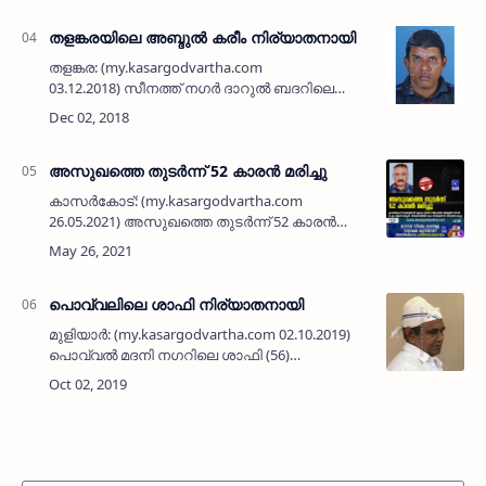
താമസക്കാരനുമായിരുന്നു. മുസ്ലിം ല…
തളങ്കരയിലെ അബ്ദുല്‍ കരീം നിര്യാതനായി
തളങ്കര: (my.kasargodvartha.com
03.12.2018) സീനത്ത് നഗര്‍ ദാറുല്‍ ബദറിലെ
പരേതരായ അബ്ദുല്ല- ആമിന ദമ്പതികളുടെ
മകന്‍ അബ്ദുല്‍ കരീം (55) നിര്യാതനായി. ഭാര്യ:
ഫൗസിയ. മക്കള്‍: മ…
അസുഖത്തെ തുടർന്ന് 52 കാരൻ മരിച്ചു
കാസർകോട്: (my.kasargodvartha.com
26.05.2021) അസുഖത്തെ തുടർന്ന് 52 കാരൻ
മരിച്ചു. കാസർകോട് തായലങ്ങാടി ക്ലോക്
ടവറിന് സമീപത്തെ നസീമ മൻസിലിൽ
പരേതനായ ടി മുഹമ്മദ് (കുട്രുച്ച) - ആഇശ ദ…
പൊവ്വലിലെ ശാഫി നിര്യാതനായി
മുളിയാര്‍: (my.kasargodvartha.com 02.10.2019)
പൊവ്വല്‍ മദനി നഗറിലെ ശാഫി (56)
നിര്യാതനായി. മുസ്‌ലിംലീഗ്
പ്രവര്‍ത്തകനായിരുന്നു. മേസ്ത്രി അബ്ദുല്ല-ഖദീജ
ദമ്പതികളുടെ മകനാണ്. ഭാര്യ: സുബ…