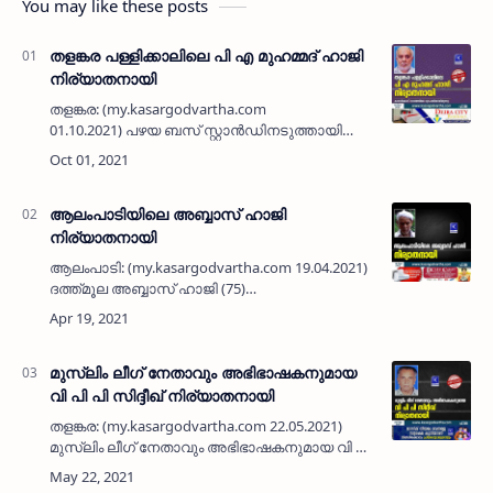
You may like these posts
തളങ്കര പള്ളിക്കാലിലെ പി എ മുഹമ്മദ് ഹാജി
നിര്യാതനായി
തളങ്കര: (my.kasargodvartha.com
01.10.2021) പഴയ ബസ് സ്റ്റാൻഡിനടുത്തായി
പ്രവർത്തിക്കുന്ന പി എ മുഹമ്മദ് ആൻഡ്
ബ്രദേർസ് ഉടമ തളങ്കര പള്ളിക്കാലിലെ പി എ
മുഹമ്മദ് ഹാജി (84) നിര്യാ…
ആലംപാടിയിലെ അബ്ബാസ് ഹാജി
നിര്യാതനായി
ആലംപാടി: (my.kasargodvartha.com 19.04.2021)
ദത്ത്മൂല അബ്ബാസ് ഹാജി (75)
നിര്യാതനായി. ഭാര്യ: ആയിശ. മക്കൾ: മുഹമ്മദ്,
അബ്ദുല്ല, ഇസ്മാഈൽ, അബ്ദുർ റഹ്‌മാൻ,
മൊയ്‌തീൻ, ഹാരിസ്, അബൂബകർ (…
മുസ്ലിം ലീഗ് നേതാവും അഭിഭാഷകനുമായ
വി പി പി സിദ്ദീഖ് നിര്യാതനായി
തളങ്കര: (my.kasargodvartha.com 22.05.2021)
മുസ്ലിം ലീഗ് നേതാവും അഭിഭാഷകനുമായ വി പി
പി സിദ്ദീഖ് (74) നിര്യാതനായി. തൃക്കരിപ്പൂർ
സ്വദേശിയും തളങ്കരയിലെ