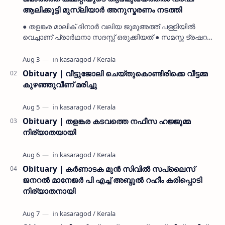
ആലിക്കുട്ടി മുസ്ലിയാർ അനുസ്മരണം നടത്തി
● തളങ്കര മാലിക് ദിനാർ വലിയ ജുമുഅത്ത് പള്ളിയിൽ
വെച്ചാണ് പ്രാർഥനാ സദസ്സ് ഒരുക്കിയത് ● സമസ്ത ട്രഷറർ
കൊയ്യോട് ഉമർ മുസ്ലിയാർ പരിപാടിക്ക് നേതൃത്വം
നൽകി കാസ…
Obituary | വീട്ടുജോലി ചെയ്തുകൊണ്ടിരിക്കെ വീട്ടമ്മ
കുഴഞ്ഞുവീണ് മരിച്ചു
Obituary | തളങ്കര കടവത്തെ നഫീസ ഹജ്ജുമ്മ
നിര്യാതയായി
Obituary | കർണാടക മുൻ സിവില്‍ സപ്ലൈസ്
ജനറൽ മാനേജർ പി എച്ച് അബ്ദുൽ റഹീം കരിപ്പൊടി
നിര്യാതനായി