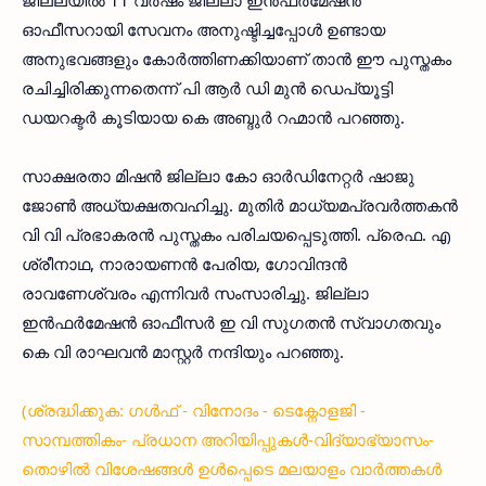
ജില്ലയില്‍ 11 വര്‍ഷം ജില്ലാ ഇന്‍ഫര്‍മേഷന്‍
ഓഫീസറായി സേവനം അനുഷ്ടിച്ചപ്പോള്‍ ഉണ്ടായ
അനുഭവങ്ങളും കോര്‍ത്തിണക്കിയാണ് താന്‍ ഈ പുസ്തകം
രചിച്ചിരിക്കുന്നതെന്ന് പി ആര്‍ ഡി മുന്‍ ഡെപ്യൂട്ടി
ഡയറക്ടര്‍ കൂടിയായ കെ അബ്ദുര്‍ റഹ്മാന്‍ പറഞ്ഞു.
സാക്ഷരതാ മിഷന്‍ ജില്ലാ കോ ഓര്‍ഡിനേറ്റര്‍ ഷാജു
ജോണ്‍ അധ്യക്ഷതവഹിച്ചു. മുതിര്‍ മാധ്യമപ്രവര്‍ത്തകന്‍
വി വി പ്രഭാകരന്‍ പുസ്തകം പരിചയപ്പെടുത്തി. പ്രെഫ. എ
ശ്രീനാഥ, നാരായണന്‍ പേരിയ, ഗോവിന്ദന്‍
രാവണേശ്വരം എന്നിവര്‍ സംസാരിച്ചു. ജില്ലാ
ഇന്‍ഫര്‍മേഷന്‍ ഓഫീസര്‍ ഇ വി സുഗതന്‍ സ്വാഗതവും
കെ വി രാഘവന്‍ മാസ്റ്റര്‍ നന്ദിയും പറഞ്ഞു.
(ശ്രദ്ധിക്കുക: ഗൾഫ് - വിനോദം - ടെക്നോളജി -
സാമ്പത്തികം- പ്രധാന അറിയിപ്പുകൾ-വിദ്യാഭ്യാസം-
തൊഴിൽ വിശേഷങ്ങൾ ഉൾപ്പെടെ മലയാളം വാർത്തകൾ