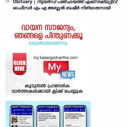
Obituary | റിട്ടയർഡ് പഞ്ചായത്ത് എക്സിക്യുട്ടീവ്
ഓഫീസർ എം എ അബ്ദുൽ ബഷീർ നിര്യാതനായി