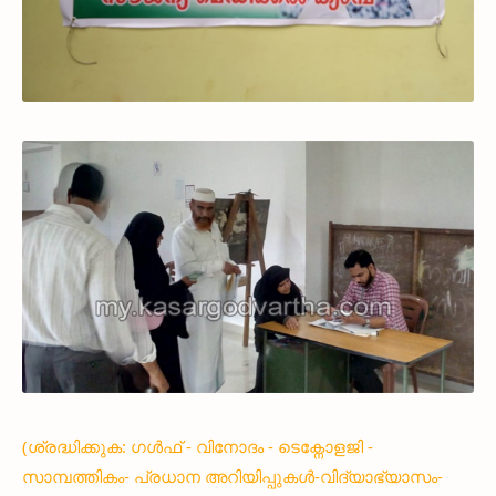
(ശ്രദ്ധിക്കുക: ഗൾഫ് - വിനോദം - ടെക്നോളജി -
സാമ്പത്തികം- പ്രധാന അറിയിപ്പുകൾ-വിദ്യാഭ്യാസം-