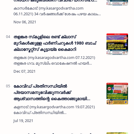
കൈമാറി
കാസർകോട്: (my.kasargodvartha.com
06.11.2021) 34 വർഷങ്ങൾക്ക് ശേഷം പഴയ കാലം
ഓർത്തെടുത്ത് സഅദിയ ആർട്സ് കോളജ് 1987
ബാചിലെ സഹപാഠികൾ ആദ്യമായി
ഒത്തുചേർന്നു. സഅദിയ ആർട്സ് കോളജിലെ
ആദ്യ ബാച…
തളങ്കര സ്‌കൂളിലെ രണ്ട് ക്ലാസ്
മുറികൾക്കുള്ള ഫർണിചറുകൾ 1980 ബാച്
ക്ലാസ്മേറ്റ്സ് കൂട്ടായ്മ കൈമാറി
തളങ്കര: (my.kasaragodvartha.com 07.12.2021)
തളങ്കര ഗവ. മുസ്ലിം വൊകേഷനൽ ഹയർ
സെകൻഡറി സ്കൂളിന് നിർമിച്ച ഹൈടെക്
കെട്ടിടത്തിലെ രണ്ട് ക്ലാസ് മുറികളിലേക്കുള്ള
ബെഞ്ചും ഡെസ്കം മേശയും കസേരയു…
കോവിഡ് പ്രതിസന്ധിയിൽ
പ്രയാസമനുഭവിക്കുന്നവർക്ക്
ആശ്വാസത്തിന്റെ കൈത്താങ്ങുമായി
കളനാട് യുഎഇ മുസ്ലിം ജമാഅത് കമിറ്റി;
കളനാട്: (my.kasargodvartha.com 19.07.2021)
ആറാം ഘട്ട സാന്ത്വന പ്രവർത്തനങ്ങൾക്ക്
കോവിഡ് പ്രതിസന്ധിയിൽ
തുടക്കമായി
പ്രയാസമനുഭവിക്കുന്നവർക്ക് ആശ്വാസത്തിന്റെ
കൈത്താങ്ങുമായി കളനാട് യുഎഇ മുസ്ലിം
ജമാഅത് കമിറ്റിയുടെ ആറാം ഘട്ട സാന്ത്വന പ്…