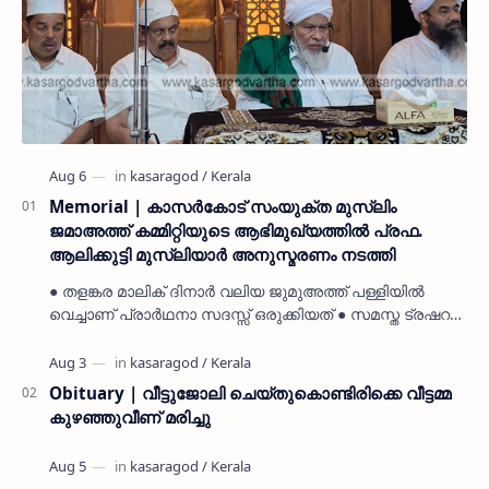
Memorial | കാസർകോട് സംയുക്ത മുസ്ലിം
ജമാഅത്ത് കമ്മിറ്റിയുടെ ആഭിമുഖ്യത്തിൽ പ്രഫ.
ആലിക്കുട്ടി മുസ്ലിയാർ അനുസ്മരണം നടത്തി
● തളങ്കര മാലിക് ദിനാർ വലിയ ജുമുഅത്ത് പള്ളിയിൽ
വെച്ചാണ് പ്രാർഥനാ സദസ്സ് ഒരുക്കിയത് ● സമസ്ത ട്രഷറർ
കൊയ്യോട് ഉമർ മുസ്ലിയാർ പരിപാടിക്ക് നേതൃത്വം
നൽകി കാസ…
Obituary | വീട്ടുജോലി ചെയ്തുകൊണ്ടിരിക്കെ വീട്ടമ്മ
കുഴഞ്ഞുവീണ് മരിച്ചു