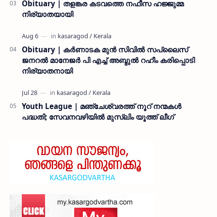
Obituary | തളങ്കര കടവത്തെ നഫീസ ഹജ്ജുമ്മ
നിര്യാതയായി
Obituary | കർണാടക മുൻ സിവില്‍ സപ്ലൈസ്
ജനറൽ മാനേജർ പി എച്ച് അബ്ദുൽ റഹീം കരിപ്പൊടി
നിര്യാതനായി
Youth League | മഞ്ചേശ്വരത്ത് നൂറ് നന്മകൾ
പദ്ധതി; സേവനവഴിയിൽ മുസ്ലിം യൂത്ത് ലീഗ്