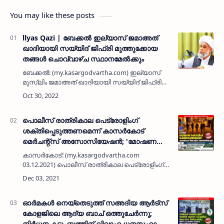
You may like these posts
llyas Qazi | ബേക്കല്‍ ഇല്യാസ് ജമാഅത്
ഖാദിയായി സയ്യിദ് ജിഫ്രി മുത്തുക്കോയ
തങ്ങള്‍ ചൊവ്വാഴ്ച സ്ഥാനമേല്‍ക്കും
ബേക്കല്‍: (my.kasargodvartha.com) ഇല്യാസ്
മുസ്ലിം ജമാഅത് ഖാദിയായി സയ്യിദ് ജിഫ്രി
മുത്തുക്കോയ തങ്ങള്‍ നവംബര്‍ ഒന്നിന്
സ്ഥാനമേല്‍ക്കും. വൈകീട്ട് നാല് മണിക്ക് ബേക്കല്‍
ഇല്യാസ് ജുമാമസ്…
പൊലീസ് രാത്രികാല പെട്രോളിംഗ്
ശക്തിപ്പെടുത്തണമെന്ന് കാസർകോട്
മെർചന്റ്സ് അസോസിയേഷൻ; 'മോഷണ
കേസിലെ പ്രതികളെ ഉടൻ പിടികൂടണം'
കാസർകോട്: (my.kasargodvartha.com
03.12.2021) പൊലീസ് രാത്രികാല പെട്രോളിംഗ്
ശക്തിപ്പെടുത്തണമെന്ന് കാസർകോട് മെർചന്റ്സ്
അസോസിയേഷൻ ആവശ്യപ്പെട്ടു. നഗരത്തിന്റെ
ഹൃദയ ഭാഗമായ കെ പി ആർ റാവു റ…
ഓർമകൾ നെയ്തെടുത്ത് സഅദിയ ആർട്സ്
കോളജിലെ ആദ്യ ബാച് ഒത്തുചേർന്നു;
നിർധന കടുംബത്തിന് വിവാഹ ധനസഹായം