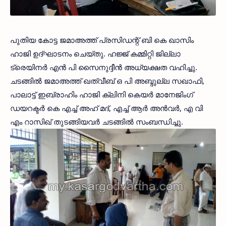
പുതിയ കോട്ട ജമാഅത്ത് പ്രസിഡന്റ് ബി കെ ഖാസിം
ഹാജി ഉദ്ഘാടനം ചെയ്തു. ഹജ്ജ് കമ്മിറ്റി ജില്ലാ
ട്രെയിനര്‍ എന്‍ പി സൈനുദ്ദീന്‍ അധ്യക്ഷത വഹിച്ചു.
ചടങ്ങില്‍ ജമാഅത്ത് ഖത്വീബ് ഒ പി അബ്ദുല്ല സഖാഫി,
പാലാട്ട് ഇബ്രാഹിം ഹാജി ക്ലിനി കെയര്‍ മാനേജിംഗ്
ഡയറക്ടര്‍ കെ എച്ച് അഹ് മദ്, എച്ച് ആര്‍ അന്‍വര്‍, എ വി
എം റാസിഖ് തുടങ്ങിയവര്‍ ചടങ്ങില്‍ സംബന്ധിച്ചു.