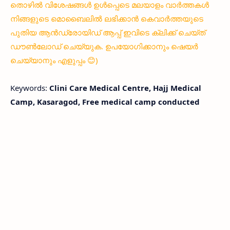
തൊഴിൽ വിശേഷങ്ങൾ ഉൾപ്പെടെ മലയാളം വാർത്തകൾ
നിങ്ങളുടെ മൊബൈലിൽ ലഭിക്കാൻ കെവാർത്തയുടെ
പുതിയ ആൻഡ്രോയിഡ് ആപ്പ് ഇവിടെ ക്ലിക്ക് ചെയ്ത്
ഡൗൺലോഡ് ചെയ്യുക. ഉപയോഗിക്കാനും ഷെയർ
ചെയ്യാനും എളുപ്പം 😊)
Keywords:
Clini Care Medical Centre, Hajj Medical
Camp, Kasaragod, Free medical camp conducted