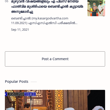
മുഴുവൻ വിഷയങ്ങളിലും എ പ്ലസ് നേടിയ
ഫാത്വിമ മുശ്‌രിഫയെ ബെണ്ടിച്ചാൽ കൂട്ടായ്മ
അനുമോദിച്ചു
ബെണ്ടിച്ചാൽ: (my.kasargodvartha.com
11.09.2021) എസ്എസ്എൽസി പരീക്ഷയിൽ
മുഴുവൻ വിഷയങ്ങളിലും എ പ്ലസ് നേടിയ
ഫാത്വിമ മുശ്‌രിഫയെ ബെണ്ടിച്ചാൽ കൂട്ടായ്മ
അനുമോദിച്ചു.< !- START disab…
Post a Comment
Popular Posts