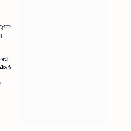
ടുത്ത
ും
ാജി,
ൂര്‍,
‍