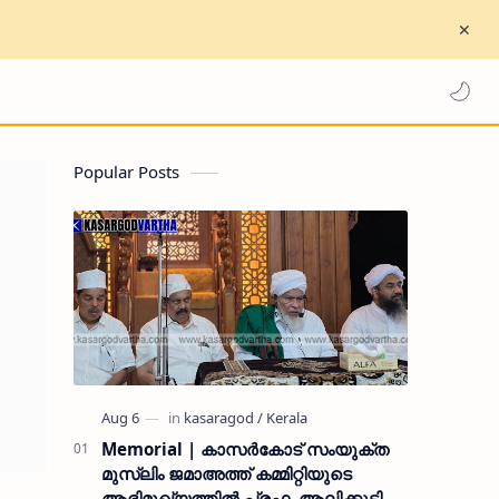
Popular Posts
Memorial | കാസർകോട് സംയുക്ത
മുസ്ലിം ജമാഅത്ത് കമ്മിറ്റിയുടെ
ആഭിമുഖ്യത്തിൽ പ്രഫ. ആലിക്കുട്ടി