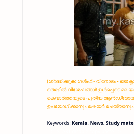
(ശ്രദ്ധിക്കുക: ഗൾഫ് - വിനോദം - ടെക്
തൊഴിൽ വിശേഷങ്ങൾ ഉൾപ്പെടെ മലയാ
കെവാർത്തയുടെ പുതിയ ആൻഡ്രോയിഡ്
ഉപയോഗിക്കാനും ഷെയർ ചെയ്യാനും എ
Keywords:
Kerala, News, Study mater
< !- START disable copy paste -->