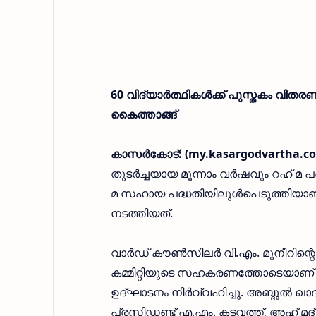
60 വിദ്യാര്‍ത്ഥികള്‍ക്ക് പുസ്തകം വിത
കൈത്താങ്ങ്
കാസര്‍കോട്: (my.kasargodvartha.co
തുടര്‍ച്ചയായ മൂന്നാം വര്‍ഷവും റഹ് മ പ
മ സഹായ പദ്ധതിയിലുള്‍പെടുത്തിയാണ് വ
നടത്തിയത്.
വാര്‍ഡ് കൗണ്‍സിലര്‍ വി.എം. മുനീറിന്റ
കമ്മിറ്റിയുടെ സഹകരണത്തോടെയാണ് നടപ്
ഉദ്ഘാടനം നിര്‍വ്വഹിച്ചു. അബ്ദുല്‍ 
പ്രസിഡണ്ട് എ.എം. കടവത്ത്, അഹ് മദ് 