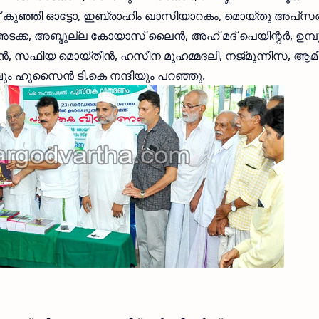
ദ് കുഞ്ഞി ഓട്ടോ, ഇബ്രാഹിം ഖാസിയാറകം, മൊയ്തു അപ്‌സര
അടക്ക, അബ്ദുല്ല കോയാസ് ലൈന്‍, അഹ് മദ് പെയിന്റര്‍, ഉമ്പ
, സഫിയ മൊയ്തീന്‍, ഹസീന മുഹമ്മദലി, നജ്മുന്നിസ, ആമ
വും ഹുസൈന്‍ ടി.കെ നന്ദിയും പറഞ്ഞു.