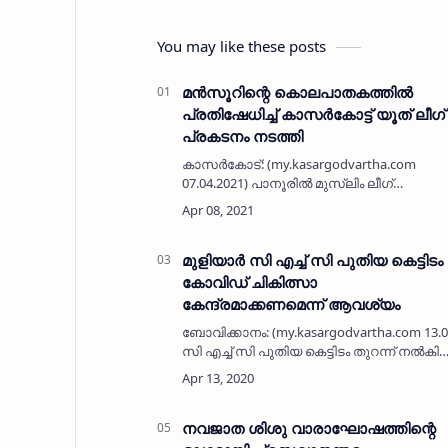
You may like these posts
മൻസൂറിന്റെ കൊലപാതകത്തിൽ
പ്രതിഷേധിച്ച് കാസർകോട്ട് യൂത് ലീഗ്
പ്രകടനം നടത്തി
കാസർകോട്: (my.kasargodvartha.com
07.04.2021) പാനൂരിൽ മുസ്ലിം ലീഗ്
പ്രവർത്തകൻ മൻസൂറിന്റെ
കൊലപാതകത്തിൽ പ്രതിഷേധിച്ച് മുസ്ലിം
യൂത് ലീഗ് മുനിസിപൽ കമിറ്റിയുടെ
നേതൃത്വത്തിൽ കാസർകോട്…
മുളിയാര്‍ സി എച്ച് സി പുതിയ കെട്ടിടം
കോവിഡ് ചികിത്സാ
കേന്ദ്രമാക്കണമെന്ന് ആവശ്യം
ബോവിക്കാനം: (my.kasargodvartha.com 13.04
സി എച്ച് സി പുതിയ കെട്ടിടം തുറന്ന് നല്‍കി
കോവിഡ് 19 ചികിത്സാ
കേന്ദ്രമാക്കണമെന്നാവശ്യപ്പെട്ട്
മുഖ്യമന്ത്രി …
നവജാത ശിശു വാരാഘോഷത്തിന്റെ