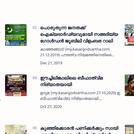
പൊരുതുന്ന ജനതക്ക്
ഐക്യദാര്‍ഢ്യവുമായി സഅദിയ്യ
ഗോള്‍ഡന്‍ ജൂബിലി വിളംബര റാലി
കാഞ്ഞങ്ങാട്: (my.kasargodvartha.com
21.12.2019) പൗരത്വ നിയമത്തിനെതിരെ
രാജ്യത്തിന്റെ വിവിധ ഭാഗങ്ങളില്‍ നടക്കുന്ന
പോരാട്ടങ്ങള്‍ക്ക് ഐക്യദാര്‍ഢ്യമര്‍പ്പിച്ച്
ജാമിഅ സഅദിയ്യ ഗോള്‍ഡന്‍ …
ഈച്ചിലിങ്കാലിലെ ബീഫാത്വിമ
നിര്യാതയായി
ഉദുമ: (my.kasargodvartha.com 27.10.2020) ഈച്ചിലി
ബീഫാത്വിമ (86) നിര്യാതയായി.
.2020) മുളിയാര്‍
പരേതനായ ഇ കെ അബ്ബാസ് ഹാജിയുടെ
ഭാര്യയാണ്.മക്കള്‍: ഇ കെ അബ്ദുല്‍
ലത്വീഫ്, ഇകെ അബ്ദ…
കുഞ്ഞിക്കോരന്‍ പണിക്കര്‍ക്കും സായി