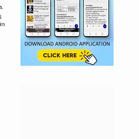
,
ു
ിന