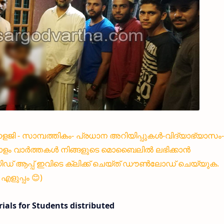
നോളജി - സാമ്പത്തികം- പ്രധാന അറി
യിപ്പുകൾ-വിദ്യാഭ്യാസം-
ളം വാർത്തകൾ നിങ്ങളുടെ മൊബൈലിൽ ലഭിക്കാൻ
 ആപ്പ് ഇവിടെ ക്ലിക്ക് ചെയ്ത് ഡൗൺലോഡ് ചെയ്യുക.
ളുപ്പം 😊)
ials for Students distributed