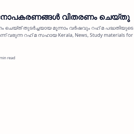
് പഠനോപകരണങ്ങള്‍ വിതരണം ചെയ്തു
രണം ചെയ്ത് തുടര്‍ച്ചയായ മൂന്നാം വര്‍ഷവും റഹ് മ പദ്ധതിയുടെ
ടന്ന് വരുന്ന റഹ് മ സഹായ Kerala, News, Study materials for
 min read