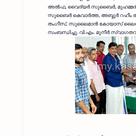
അല്‍ഫ, വൈദ്യര്‍ സുബൈര്‍, മുഹമ്മ
സുബൈര്‍ കെവാര്‍ത്ത, അബ്ദുര്‍ റഹീം 
തംഗീസ്, സുലൈമാന്‍ കോയാസ് ലൈന്‍
സംബന്ധിച്ചു. വി.എം. മുനീര്‍ സ്വാഗത