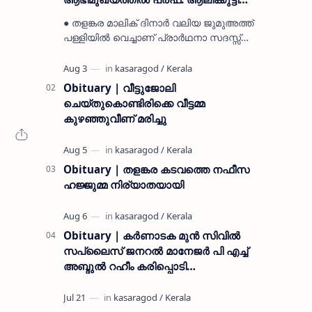
മുസ്ലിയാർ അനുസ്മരണം നടത്തി
● തളങ്കര മാലിക് ദിനാർ വലിയ ജുമുഅത്ത്
പള്ളിയിൽ വെച്ചാണ് പ്രാർഥനാ സദസ്സ്
ഒരുക്കിയത് ● സമസ്ത ട്രഷറർ കൊയ്യോട്
ഉമർ മുസ്ലിയാർ പരിപാടിക്ക് നേതൃത്വം
നൽകി കാസ…
Obituary | വീട്ടുജോലി
ചെയ്തുകൊണ്ടിരിക്കെ വീട്ടമ്മ
കുഴഞ്ഞുവീണ് മരിച്ചു
Obituary | തളങ്കര കടവത്തെ നഫീസ
ഹജ്ജുമ്മ നിര്യാതയായി
Obituary | കർണാടക മുൻ സിവില്‍
സപ്ലൈസ് ജനറൽ മാനേജർ പി എച്ച്
അബ്ദുൽ റഹീം കരിപ്പൊടി
നിര്യാതനായി