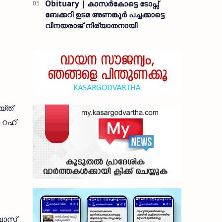
Obituary | കാസർകോട്ടെ ടോപ്സ്
ബേക്കറി ഉടമ അണങ്കൂർ പച്ചക്കാട്ടെ
വിനയരാജ് നിര്യാതനായി
യ്ത്
ന റഹ്
നവാസ്