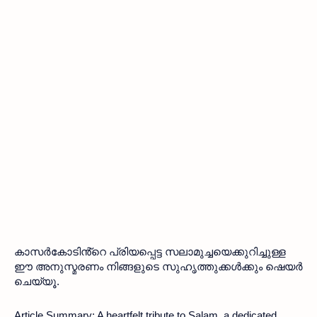
കാസർകോടിൻ്റെ പ്രിയപ്പെട്ട സലാമുച്ചയെക്കുറിച്ചുള്ള 
ഈ അനുസ്മരണം നിങ്ങളുടെ സുഹൃത്തുക്കൾക്കും ഷെയർ 
ചെയ്യൂ. 
Article Summary: A heartfelt tribute to Salam, a dedicated 