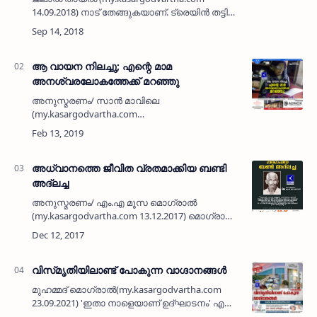
14.09.2018) നാട് തേങ്ങുകയാണ്. ട്രെയിന്‍ തട്ടി
ഗുരുതര പരിക്കേറ്റ തളങ്കര പടിഞ്ഞാറിലെ നാസര്‍
ഹാജിയുടെ മകന്‍ മാസിനെയോര്‍ത്ത്. സ്‌കൂളില്‍
നിന…
ആ വായന നിലച്ചു; എന്റെ മാമ
അനശ്വരലോകത്തേക്ക് മറഞ്ഞു
അനുസ്മരണം/ സാന്‍ മാവിലെ
(my.kasargodvartha.com
13.02.2019) കൈയ്യിലൊരു പുസ്തകമില്ലാതെ
മാമാനെ സങ്കല്‍പ്പിക്കാന്‍ പോലും പറ്റില്ല.
മരിക്കുന്നതിന് ഒരാഴ്ച്ച മുമ്പ് ഞാന്‍ കാസര്‍കോട…
അധ്വാനത്തെ ജീവിത വ്രതമാക്കിയ ബണ്ടി
അദ്ലച്ച
അനുസ്മരണം/ എം.എ മൂസ മൊഗ്രാല്‍
(my.kasargodvartha.com 13.12.2017) മൊഗ്രാല്‍
കൊപ്പളം അബ്ദുല്ലയെ ബണ്ടി അദ്ലച്ച എന്നാണ്
നാട്ടുകാര്‍ വിളിക്കാറ്. ഇത് ഓമനപ്പേരോ,
കൂട്ടുപേരോ, തമാശക്…
വിസ്‌മൃതിയിലാണ്ട് പോകുന്ന വാഗ്ദാനങ്ങൾ
മുഹമ്മദ് മൊഗ്രാൽ(my.kasargodvartha.com
23.09.2021) 'ഇതാ നാളെയാണ് ഉദ്‌ഘാടനം' എന്ന
മട്ടിൽ കൊട്ടിഘോഷിച്ച കുമ്പള ബസ് സ്റ്റാൻഡ്