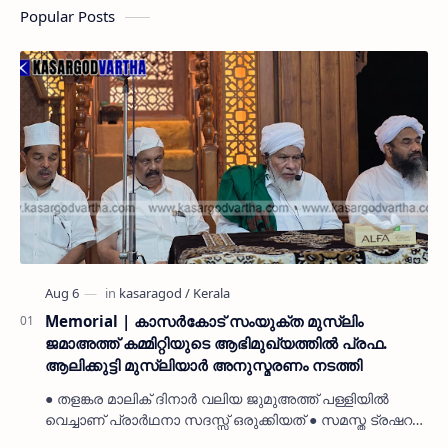
Popular Posts
Memorial | കാസർകോട് സംയുക്ത മുസ്ലിം
ജമാഅത്ത് കമ്മിറ്റിയുടെ ആഭിമുഖ്യത്തിൽ പ്രഫ.
ആലിക്കുട്ടി മുസ്ലിയാർ അനുസ്മരണം നടത്തി
● തളങ്കര മാലിക് ദിനാർ വലിയ ജുമുഅത്ത് പള്ളിയിൽ
വെച്ചാണ് പ്രാർഥനാ സദസ്സ് ഒരുക്കിയത് ● സമസ്ത ട്രഷറർ
കൊയ്യോട് ഉമർ മുസ്ലിയാർ പരിപാടിക്ക് നേതൃത്വം