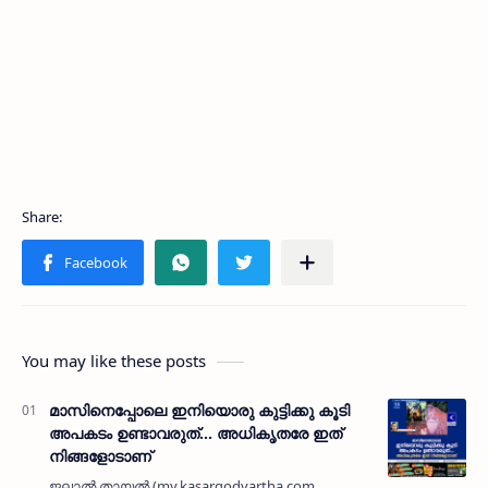
You may like these posts
മാസിനെപ്പോലെ ഇനിയൊരു കുട്ടിക്കു കൂടി
അപകടം ഉണ്ടാവരുത്... അധികൃതരേ ഇത്
നിങ്ങളോടാണ്
ജലാല്‍ തായല്‍ (my.kasargodvartha.com