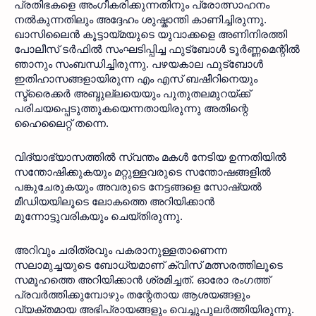
പ്രതിഭകളെ അംഗീകരിക്കുന്നതിനും പ്രോത്സാഹനം 
നൽകുന്നതിലും അദ്ദേഹം ശുഷ്കാന്തി കാണിച്ചിരുന്നു. 
ഖാസിലൈൻ കൂട്ടായ്മയുടെ യുവാക്കളെ അണിനിരത്തി 
പോലീസ് ടർഫിൽ സംഘടിപ്പിച്ച ഫുട്ബോൾ ടൂർണ്ണമെന്റിൽ 
ഞാനും സംബന്ധിച്ചിരുന്നു. പഴയകാല ഫുട്ബോൾ 
ഇതിഹാസങ്ങളായിരുന്ന എം എസ് ബഷീറിനെയും 
സ്ട്രൈക്കർ അബ്ദുല്ലയെയും പുതുതലമുറയ്ക്ക് 
പരിചയപ്പെടുത്തുകയെന്നതായിരുന്നു അതിന്റെ 
ഹൈലൈറ്റ് തന്നെ.
വിദ്യാഭ്യാസത്തിൽ സ്വന്തം മകൾ നേടിയ ഉന്നതിയിൽ 
സന്തോഷിക്കുകയും മറ്റുള്ളവരുടെ സന്തോഷങ്ങളിൽ 
പങ്കുചേരുകയും അവരുടെ നേട്ടങ്ങളെ സോഷ്യൽ 
മീഡിയയിലൂടെ ലോകത്തെ അറിയിക്കാൻ 
മുന്നോട്ടുവരികയും ചെയ്തിരുന്നു. 
അറിവും ചരിത്രവും പകരാനുള്ളതാണെന്ന 
സലാമുച്ചയുടെ ബോധ്യമാണ് ക്വിസ് മത്സരത്തിലൂടെ 
സമൂഹത്തെ അറിയിക്കാൻ ശ്രമിച്ചത്. ഓരോ രംഗത്ത് 
പ്രവർത്തിക്കുമ്പോഴും തന്റേതായ ആശയങ്ങളും 
വ്യക്തമായ അഭിപ്രായങ്ങളും വെച്ചുപുലർത്തിയിരുന്നു. 