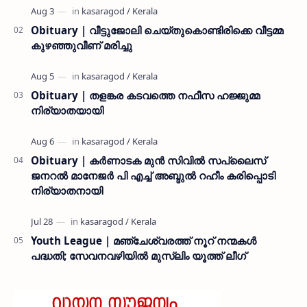
നൽകി കാസ…
Obituary | വീട്ടുജോലി ചെയ്തുകൊണ്ടിരിക്കെ വീട്ടമ്മ
കുഴഞ്ഞുവീണ് മരിച്ചു
Obituary | തളങ്കര കടവത്തെ നഫീസ ഹജ്ജുമ്മ
നിര്യാതയായി
Obituary | കർണാടക മുൻ സിവില്‍ സപ്ലൈസ്
ജനറൽ മാനേജർ പി എച്ച് അബ്ദുൽ റഹീം കരിപ്പൊടി
നിര്യാതനായി
Youth League | മഞ്ചേശ്വരത്ത് നൂറ് നന്മകൾ
പദ്ധതി; സേവനവഴിയിൽ മുസ്ലിം യൂത്ത് ലീഗ്