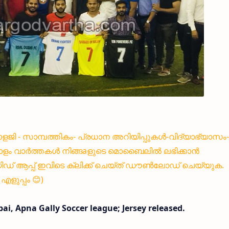
്നോളജി - സാമ്പത്തികം- പ്രധാന അറിയിപ്പുകൾ-വിദ്യാഭ്യാസം-
ളം വാർത്തകൾ നിങ്ങaളുടെ മൊബൈലിൽ ലഭിക്കാൻ
 ആപ്പ് ഇവിടെ ക്ലിക്ക് ചെയ്ത് ഡൗൺലോഡ് ചെയ്യുക.
ളുപ്പം 😊)
ai, Apna Gally Soccer league; Jersey released.