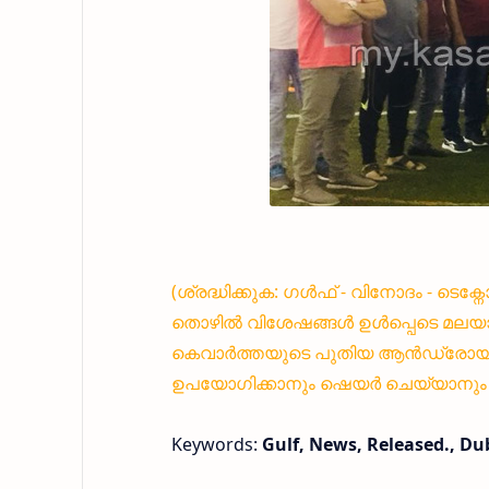
(ശ്രദ്ധിക്കുക: ഗൾഫ് - വിനോദം - ടെക
തൊഴിൽ വിശേഷങ്ങൾ ഉൾപ്പെടെ മലയാ
കെവാർത്തയുടെ പുതിയ ആൻഡ്രോയിഡ്
ഉപയോഗിക്കാനും ഷെയർ ചെയ്യാനും എ
Keywords:
Gulf, News, Released., Dub