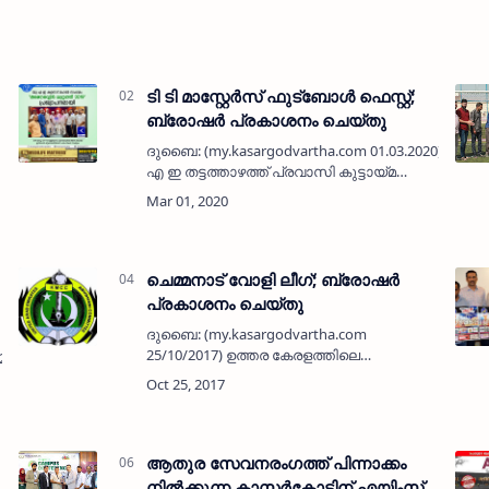
ടി ടി മാസ്റ്റേര്‍സ് ഫുട്‌ബോള്‍ ഫെസ്റ്റ്;
ബ്രോഷര്‍ പ്രകാശനം ചെയ്തു
ദുബൈ: (my.kasargodvartha.com 01.03.2020) യു
എ ഇ തട്ടത്താഴത്ത് പ്രവാസി കുട്ടായ്മ
ദുബൈ ഖിസൈസ് ടാര്‍ഗറ്റ് ഗ്രൗണ്ടില്‍
ഏപ്രില്‍ പത്തിന് സംഘടിപ്പിക്കുന്ന
മാസ്റ്റേഴ്‌സ് …
ചെമ്മനാട് വോളി ലീഗ്; ബ്രോഷര്‍
പ്രകാശനം ചെയ്തു
ദുബൈ: (my.kasargodvartha.com
25/10/2017) ഉത്തര കേരളത്തിലെ
.2020) കോവിഡ്
വോളിബോളിന്റെ ഈറ്റില്ലമായ ചെമ്മനാട്
നിവാസികള്‍ യു എ ഇയില്‍ സംഘടിപ്പിക്കുന്ന
ചെമ്മനാട് വോളി ലീഗ് നവംബര്‍ മൂന്നിന്
വെള്ളിയാഴ…
ആതുര സേവനരംഗത്ത് പിന്നാക്കം
നിൽക്കുന്ന കാസർകോടിന് എയിംസ്