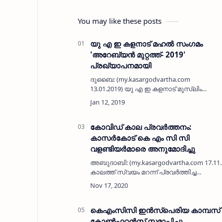
You may like these posts
യു എ ഇ കളനാട് മഹല്‍ സംഗമം
'അറേബ്യന്‍ മുറ്റത്ത്- 2019'
പ്രഖ്യാപനമായി
ദുബൈ: (my.kasargodvartha.com
13.01.2019) യു എ ഇ കളനാട് മുസ്ലിം
ജമാഅത്തിന്റെ ആഭിമുഖ്യത്തില്‍
സംഘടിപ്പിക്കുന്ന 'അറേബ്യന്‍ മുറ്റത്ത്- 2019'
യു എ ഇ കളനാട് മഹല്‍ സംഗമത്തിന്റെ…
കോവിഡ് കാല പ്രവര്‍ത്തനം:
കാസര്‍കോട് കെ എം സി സി
വളണ്ടിയര്‍മാരെ അനുമോദിച്ചു
അബുദാബി: (my.kasargodvartha.com 17.11
കാലത്ത് സ്വയം മറന്ന് പ്രവര്‍ത്തിച്ച
അബുദാബിയിലെ വളണ്ടിയര്‍മാരെ
കാസര്‍കോട് ജില്ലാ കെ എം സി സി
അനുമോദിച്ചു. ഇന്ത്യന്…
കെഎംസിസി ഇന്‍സ്പെരിയ കാമ്പസ്
കോണ്‍ഫറന്‍സ് സമാപിച്ചു