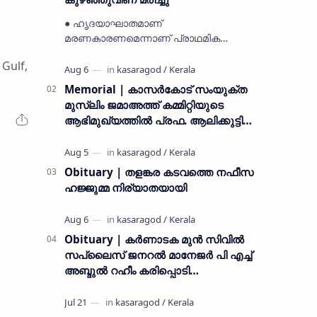
● ഹൃദയാഘാതമാണ്
മരണകാരണമെന്നാണ് പ്രാഥമിക
നിഗമനം ● മടിക്കൈയിലെ ആദ്യകാല
Gulf,
കമ്യൂണിസ്റ്റ് പ്രവർത്തകരായ
രാമൻ്റെയും ചിരുതേയിയുടെയും
Memorial | കാസർകോട് സംയുക്ത
മകളാണ് ● വിവരമറിഞ്ഞ് ജനപ്ര…
മുസ്ലിം ജമാഅത്ത് കമ്മിറ്റിയുടെ
ആഭിമുഖ്യത്തിൽ പ്രഫ. ആലിക്കുട്ടി
മുസ്ലിയാർ അനുസ്മരണം നടത്തി
Obituary | തളങ്കര കടവത്തെ നഫീസ
ഹജ്ജുമ്മ നിര്യാതയായി
Obituary | കർണാടക മുൻ സിവില്‍
സപ്ലൈസ് ജനറൽ മാനേജർ പി എച്ച്
അബ്ദുൽ റഹീം കരിപ്പൊടി
നിര്യാതനായി