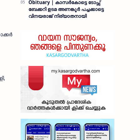
Obituary | കാസർകോട്ടെ ടോപ്സ്
ബേക്കറി ഉടമ അണങ്കൂർ പച്ചക്കാട്ടെ
വിനയരാജ് നിര്യാതനായി
്കര്‍
ി,