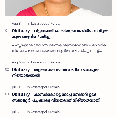
Obituary | വീട്ടുജോലി ചെയ്തുകൊണ്ടിരിക്കെ വീട്ടമ്മ
കുഴഞ്ഞുവീണ് മരിച്ചു
● ഹൃദയാഘാതമാണ് മരണകാരണമെന്നാണ് പ്രാഥമിക
നിഗമനം ● മടിക്കൈയിലെ ആദ്യകാല കമ്യൂണിസ്റ്റ്
പ്രവർത്തകരായ രാമൻ്റെയും ചിരുതേയിയുടെയും
മകളാണ് ● വിവരമറിഞ്ഞ് ജനപ്ര…
Obituary | തളങ്കര കടവത്തെ നഫീസ ഹജ്ജുമ്മ
നിര്യാതയായി
Obituary | കാസർകോട്ടെ ടോപ്സ് ബേക്കറി ഉടമ
അണങ്കൂർ പച്ചക്കാട്ടെ വിനയരാജ് നിര്യാതനായി