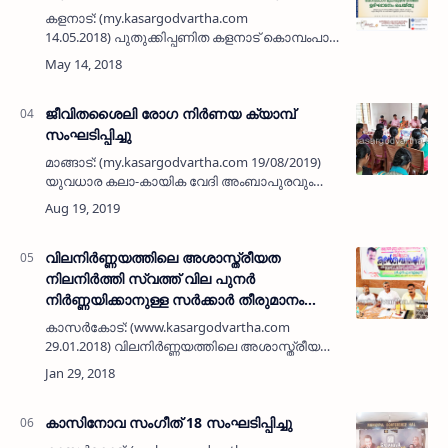
കളനാട്: (my.kasargodvartha.com
14.05.2018) പുതുക്കിപ്പണിത കളനാട് കൊമ്പംപാറ
മുഹ് യുദ്ദീന്‍ മസ്ജിദ് ഉദ്ഘാടനം ചെയ്തു.
തിങ്കളാ്ച ളുഹ്‌റ് നിസ്‌കാരത്തിനു നേതൃത്വം
നല്‍കി …
ജീവിതശൈലി രോഗ നിര്‍ണയ ക്യാമ്പ്
സംഘടിപ്പിച്ചു
മാങ്ങാട്: (my.kasargodvartha.com 19/08/2019)
യുവധാര കലാ-കായിക വേദി അംബാപുരവും
ജില്ലാ ആശുപത്രിയുടെ സഞ്ചരിക്കുന്ന ജീവിത
ശൈലി നിര്‍ണയ ക്ലിനിക്, കുടുംബാരോഗ്യ
കേന്ദ്രം ഉദുമ എന്നിവയുടെ…
വിലനിര്‍ണ്ണയത്തിലെ അശാസ്ത്രീയത
നിലനിര്‍ത്തി സ്വത്ത് വില പുനര്‍
നിര്‍ണ്ണയിക്കാനുള്ള സര്‍ക്കാര്‍ തീരുമാനം
പ്രതിഷേധാര്‍ഹം: റിയല്‍ എസ്റ്റേറ്റ്
കാസര്‍കോട്: (www.kasargodvartha.com
ഏജന്‍സീസ് അസോസിയേഷന്‍
29.01.2018) വിലനിര്‍ണ്ണയത്തിലെ അശാസ്ത്രീയത
നിലനിര്‍ത്തി സ്വത്ത് വില പുനര്‍
നിര്‍ണ്ണയിക്കാനുള്ള സര്‍ക്കാര്‍് തീരുമാനം
പ്രതിഷേധര്‍ഹമാണെന്ന് കേരള …
കാസിനോവ സംഗീത് 18 സംഘടിപ്പിച്ചു