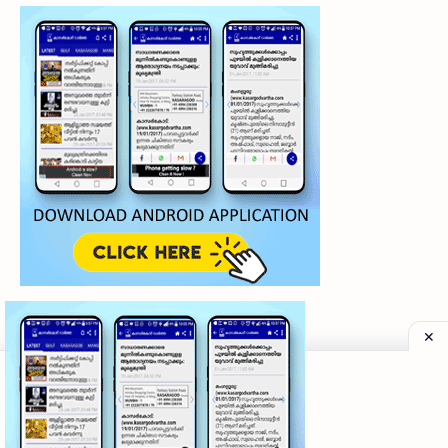
©
2026
‧
My Kasaragod Vartha | LATEST KASARAGOD LOCAL NE