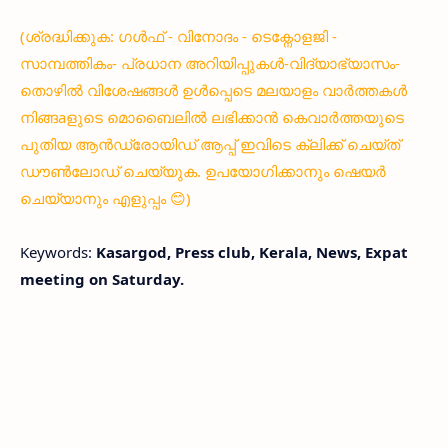
(ശ്രദ്ധിക്കുക: ഗൾഫ് - വിനോദം - ടെക്നോളജി -
സാമ്പത്തികം- പ്രധാന അറിയിപ്പുകൾ-വിദ്യാഭ്യാസം-
തൊഴിൽ വിശേഷങ്ങൾ ഉൾപ്പെടെ മലയാളം വാർത്തകൾ
നിങ്ങaളുടെ മൊബൈലിൽ ലഭിക്കാൻ കെവാർത്തയുടെ
പുതിയ ആൻഡ്രോയിഡ് ആപ്പ് ഇവിടെ ക്ലിക്ക് ചെയ്ത്
ഡൗൺലോഡ് ചെയ്യുക. ഉപയോഗിക്കാനും ഷെയർ
ചെയ്യാനും എളുപ്പം 😊)
Keywords:
Kasargod, Press club, Kerala, News, Expat
meeting on Saturday.