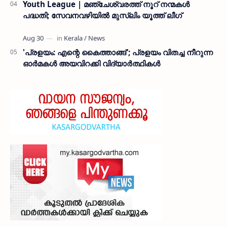
Youth League | മഞ്ചേശ്വരത്ത് നൂറ് നന്മകൾ
പദ്ധതി; സേവനവഴിയിൽ മുസ്ലിം യൂത്ത് ലീഗ്
'പ്രളയം: എന്റെ കൈത്താങ്ങ്'; പ്രളയം വിതച്ച നീറുന്ന
ഓര്‍മകള്‍ അയവിറക്കി വിദ്യാര്‍ത്ഥികള്‍