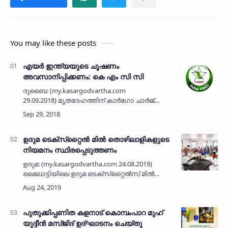
You may like these posts
എയര്‍ ഇന്ത്യയുടെ ചൂഷണം
അവസാനിപ്പിക്കണം: കെ എം സി സി
ദുബൈ: (my.kasargodvartha.com
29.09.2018) മൃതദേഹത്തിന് കാര്‍ഗോ ചാര്‍ജ്
ഇരട്ടിയായി വര്‍ദ്ധിപ്പിച്ചു കൊണ്ട് എയര്‍ ഇന്ത്യ
പ്രവാസികളെ കൊള്ളയടിക്കുകയാണെന്നും ഈ
ചൂഷണം ഉടന്‍ അവസ…
ഉദുമ ടെക്‌സ്‌റ്റൈല്‍ മില്‍ തൊഴിലാളികളുടെ
നിയമനം സ്ഥിരപ്പെടുത്തണം
ഉദുമ: (my.kasargodvartha.com 24.08.2019)
മൈലാട്ടിയിലെ ഉദുമ ടെക്‌സ്‌റ്റൈല്‍സ് മില്‍
തൊഴിലാളികളുടെ നിയമനം
സ്ഥിരപ്പെടുത്തണമെന്ന് സിഐടിയു ഉദുമ
ഏരിയാ സമ്മേളനം ആവശ്യപെട്ടു.
തൊഴിലാളികള…
പുതുക്കിപ്പണിത കളനാട് കൊമ്പംപാറ മുഹ്
യുദ്ദീന്‍ മസ്ജിദ് ഉദ്ഘാടനം ചെയ്തു