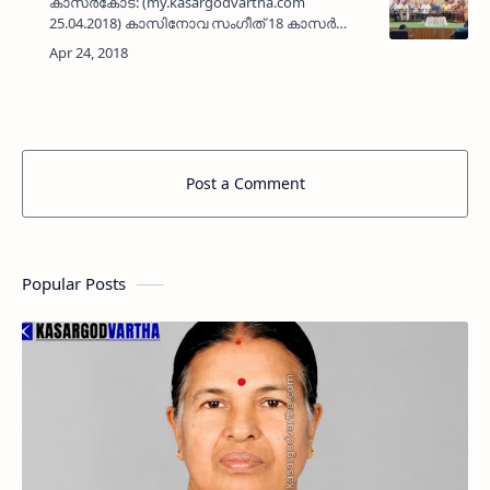
കാസര്‍കോട്: (my.kasargodvartha.com
25.04.2018) കാസിനോവ സംഗീത് 18 കാസര്‍കോട്
മുനിസിപ്പല്‍ കോണ്‍ഫറന്‍സ് ഹാളില്‍ നടന്നു.
പ്രസ്തുത പരിപാടിയുടെ ഉദ്ഘാടനം കാസര്‍കോട്
മുനിസിപ്പല്‍ പൊതുമരാ…
Post a Comment
Popular Posts