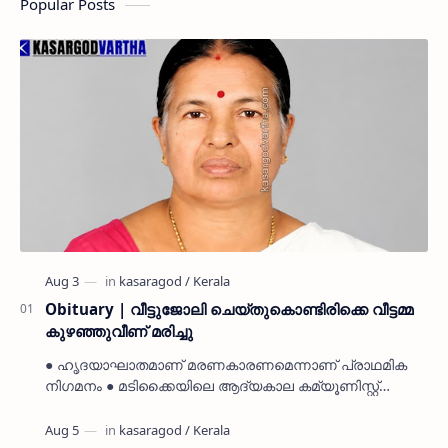
Popular Posts
Obituary | വീട്ടുജോലി ചെയ്തുകൊണ്ടിരിക്കെ വീട്ടമ്മ
കുഴഞ്ഞുവീണ് മരിച്ചു
● ഹൃദയാഘാതമാണ് മരണകാരണമെന്നാണ് പ്രാഥമിക
നിഗമനം ● മടിക്കൈയിലെ ആദ്യകാല കമ്യൂണിസ്റ്റ്
പ്രവർത്തകരായ രാമൻ്റെയും ചിരുതേയിയുടെയും
മകളാണ് ● വിവരമറിഞ്ഞ് ജനപ്ര…