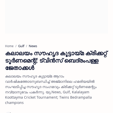
Gulf
News
Home
കലാലയം സൗഹൃദ കൂട്ടായ്മ ക്രിക്കറ്റ്
ടൂര്‍ണമെന്റ്; ട്വിന്‍സ് ബെദ്രംപള്ള
ജേതാക്കള്‍
കലാലയം സൗഹൃദ കൂട്ടായ്മ ആറാം
വാര്‍ഷികത്തോടനുബന്ധിച്ച് അജ്മാനിലെ ഹമരിയയില്‍
സംഘടിപ്പിച്ച സൗഹൃദ സംഗമവും ക്രിക്കറ്റ് ടൂര്‍ണമെന്റും
നവ്യാനുഭവം പകര്‍ന്നു. യു.News, Gulf, Kalalayam
Koottayma Cricket Tournament; Twins Bedrampalla
champions