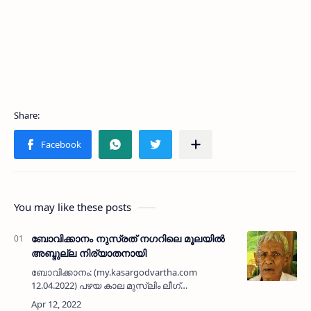
You may like these posts
ബോവിക്കാനം നുസ്രത് നഗറിലെ മൂലയിൽ
അബ്ദുല്ല നിര്യാതനായി
ബോവിക്കാനം: (my.kasargodvartha.com
12.04.2022) പഴയ കാല മുസ്ലിം ലീഗ്
പ്രവർത്തകനും, സബീന, കെസ് പാട്ട്