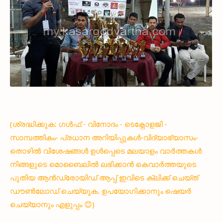
(ശ്രദ്ധിക്കുക: ഗൾഫ് - വിനോദം - ടെക്നോളജി -
സാമ്പത്തികം- പ്രധാന അറിയിപ്പുകൾ-വിദ്യാഭ്യാസം-
തൊഴിൽ വിശേഷങ്ങൾ ഉൾപ്പെടെ മലയാളം വാർത്തകൾ
നിങ്ങളുടെ മൊബൈലിൽ ലഭിക്കാൻ കെവാർത്തയുടെ
പുതിയ ആൻഡ്രോയിഡ് ആപ്പ് ഇവിടെ ക്ലിക്ക് ചെയ്ത്
ഡൗൺലോഡ് ചെയ്യുക. ഉപയോഗിക്കാനും ഷെയർ
ചെയ്യാനും എളുപ്പം 😊)