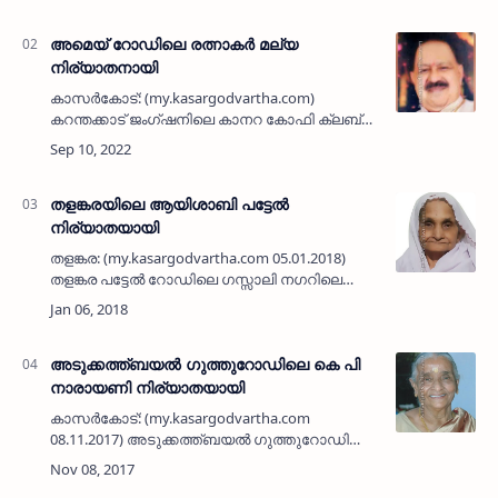
അവതാരകനുമായ നുസ്രത് നഗറിലെ മൂലയിൽ
അബ്ദുല്ല (83) നിര്യാതനായി. പരേതരായ
അബൂബകർ - മറ…
അമെയ് റോഡിലെ രത്നാകര്‍ മല്യ
നിര്യാതനായി
കാസര്‍കോട്: (my.kasargodvartha.com)
കറന്തക്കാട് ജംഗ്ഷനിലെ കാനറ കോഫി ക്ലബ്
ഉടമ അമെയ് റോഡിലെ ലളിതാ സദനത്തില്‍
രത്നാകര്‍ മല്യ (74) നിര്യാതനായി. …
തളങ്കരയിലെ ആയിശാബി പട്ടേല്‍
നിര്യാതയായി
തളങ്കര: (my.kasargodvartha.com 05.01.2018)
തളങ്കര പട്ടേല്‍ റോഡിലെ ഗസ്സാലി നഗറിലെ
ആയിശാബി(90) പട്ടേല്‍ നിര്യാതയായി.
പരേതനായ പട്ടേല്‍ മുഹമ്മദ്കുഞ്ഞിയാണ്
ഭര്‍ത്താവ്. മക്കള്‍: അന്‍വ…
അടുക്കത്ത്ബയല്‍ ഗുത്തുറോഡിലെ കെ പി
നാരായണി നിര്യാതയായി
കാസര്‍കോട്: (my.kasargodvartha.com
08.11.2017) അടുക്കത്ത്ബയല്‍ ഗുത്തുറോഡിലെ
പരേതനായ ഭട്ടുവിന്റെ ഭാര്യ കെ പി നാരായണി
(89) നിര്യാതയായി. മക്കള്‍: കെ പി ഗോപാലന്‍,