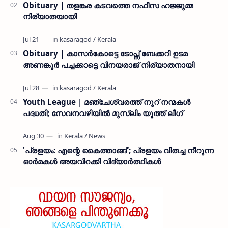
Obituary | തളങ്കര കടവത്തെ നഫീസ ഹജ്ജുമ്മ
നിര്യാതയായി
Obituary | കാസർകോട്ടെ ടോപ്സ് ബേക്കറി ഉടമ
അണങ്കൂർ പച്ചക്കാട്ടെ വിനയരാജ് നിര്യാതനായി
Youth League | മഞ്ചേശ്വരത്ത് നൂറ് നന്മകൾ
പദ്ധതി; സേവനവഴിയിൽ മുസ്ലിം യൂത്ത് ലീഗ്
'പ്രളയം: എന്റെ കൈത്താങ്ങ്'; പ്രളയം വിതച്ച നീറുന്ന
ഓര്‍മകള്‍ അയവിറക്കി വിദ്യാര്‍ത്ഥികള്‍