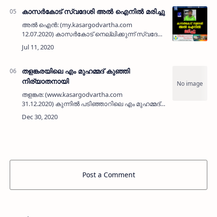
കെ പി വിജയകുമാര്‍ വൈ…
കാസർകോട് സ്വദേശി അൽ ഐനിൽ മരിച്ചു
അൽ ഐൻ: (my.kasargodvartha.com
12.07.2020) കാസർകോട് നെല്ലിക്കുന്ന് സ്വദേശി
അൽ ഐനിൽ മരിച്ചു. നെല്ലിക്കുന്ന്
കടപ്പുറത്തെ പരേതനായ സി എം അബ്ദുർ റഹ്
മാന്റെ മകൻ ഹനീഫ…
തളങ്കരയിലെ എം മുഹമ്മദ് കുഞ്ഞി
നിര്യാതനായി
തളങ്കര: (www.kasargodvartha.com
31.12.2020) കുന്നില്‍ പടിഞ്ഞാറിലെ എം മുഹമ്മദ്
കുഞ്ഞി (മമ്മു) നിര്യാതനായി. അസുഖത്തെ
തുടര്‍ന്ന് ചികിത്സയിലായിരുന്നു, കുമ്പളയിലെ
നസീമ ട്രാവെല്‍സ് …
Post a Comment