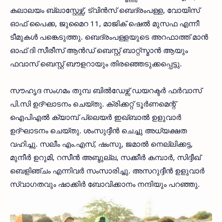
കലാലയം ബ്ലാസ്റ്റേഴ്സ്, ട്വിന്‍സ് ബെദ്രംപള്ള, വോയിസ്
ഓഫ് പൈക്ക, ജുമൈറ 11, മാജിക് ഷെല്‍ മുസഫ എന്നീ
ടീമുകള്‍ പങ്കെടുത്തു. ബെദ്രംപള്ളയുടെ അറഫാത്ത് മാന്‍
ഓഫ് ദി സീരീസ് ആന്‍ഡ് ബെസ്റ്റ് ബാറ്റ്‌സ്മാന്‍ ആയും
ഫവാസ് ബെസ്റ്റ് ബൗളറായും തിരഞ്ഞെടുക്കപ്പെട്ടു.
സൗഹൃദ സംഗമം തുമ്പ ബില്‍ഡേഴ്സ് ഡയറക്ടര്‍ ഫര്‍വാസ്
പി.സി ഉദ്ഘാടനം ചെയ്തു. ക്രിക്കറ്റ് ടൂര്‍ണമെന്റ്
ഐപിഎല്‍ ക്യാമ്പ് പ്ലെയര്‍ ഇഖ്ബാല്‍ ഉളുവാര്‍
ഉദ്ഘാടനം ചെയ്തു. ശംസുദ്ദീന്‍ ചെച്ചു അധ്യക്ഷത
വഹിച്ചു. സലീം എം.എസ്, ഷംസു, ജമാല്‍ നെല്ലിക്കട്ട,
മുനീര്‍ ഉറുമി, റസീന്‍ അബ്ദുല്ല, സക്കീര്‍ കമ്പാര്‍, സിദ്ദീഖ്
ബെളിഞ്ചം എന്നിവര്‍ സംസാരിച്ചു. അസറുദ്ദീന്‍ ഉളുവാര്‍
സ്വാഗതവും ഷാക്കിര്‍ ബോവിക്കാനം നന്ദിയും പറഞ്ഞു.