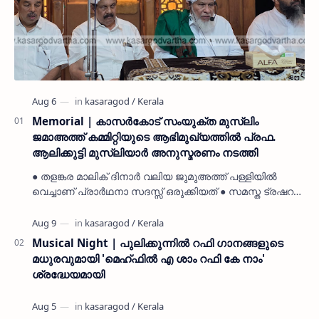
Memorial | കാസർകോട് സംയുക്ത മുസ്ലിം
ജമാഅത്ത് കമ്മിറ്റിയുടെ ആഭിമുഖ്യത്തിൽ പ്രഫ.
ആലിക്കുട്ടി മുസ്ലിയാർ അനുസ്മരണം നടത്തി
● തളങ്കര മാലിക് ദിനാർ വലിയ ജുമുഅത്ത് പള്ളിയിൽ
വെച്ചാണ് പ്രാർഥനാ സദസ്സ് ഒരുക്കിയത് ● സമസ്ത ട്രഷറർ
കൊയ്യോട് ഉമർ മുസ്ലിയാർ പരിപാടിക്ക് നേതൃത്വം
നൽകി കാസ…
Musical Night | പുലിക്കുന്നിൽ റഫി ഗാനങ്ങളുടെ
മധുരവുമായി 'മെഹ്ഫിൽ എ ശാം റഫി കേ നാം'
ശ്രദ്ധേയമായി