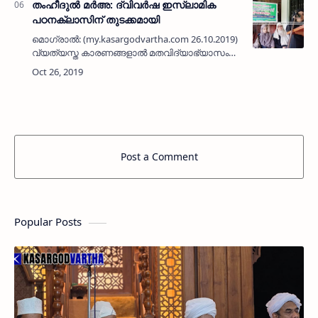
തംഹീദുല്‍ മര്‍അ: ദ്വിവര്‍ഷ ഇസ്ലാമിക
പഠനക്ലാസിന് തുടക്കമായി
മൊഗ്രാല്‍: (my.kasargodvartha.com 26.10.2019)
വ്യത്യസ്ത കാരണങ്ങളാല്‍ മതവിദ്യാഭ്യാസം
മുടങ്ങിയ വനിതകള്‍ക്കും പെണ്‍കുട്ടികള്‍ക്കുമായി
ജമാഅത്തെ ഇസ്ലാമി വനിതാ വിഭാഗം
സംഘടിപ്പിക്കുന്ന ദ…
Post a Comment
Popular Posts