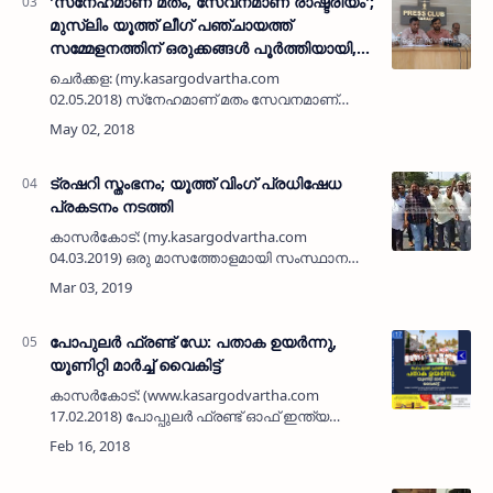
'സ്‌നേഹമാണ് മതം, സേവനമാണ് രാഷ്ട്രീയം';
മുസ്ലിം യൂത്ത് ലീഗ് പഞ്ചായത്ത്
സമ്മേളനത്തിന് ഒരുക്കങ്ങള്‍ പൂര്‍ത്തിയായി,
ചെര്‍ക്കളം അബ്ദുല്ലയെയും സി.ടി അഹ്
ചെര്‍ക്കള: (my.kasargodvartha.com
മദലിയെയും ആദരിക്കും
02.05.2018) സ്‌നേഹമാണ് മതം സേവനമാണ്
രാഷ്ട്രീയം എന്ന പ്രമേയത്തില്‍ ചെങ്കള
പഞ്ചായത്ത് മുസ്ലിം യൂത്ത് ലീഗ് സമ്മേളനം
മെയ് രണ്ട്, മൂന്ന്, നാ…
ട്രഷറി സ്തംഭനം; യൂത്ത് വിംഗ് പ്രധിഷേധ
പ്രകടനം നടത്തി
കാസര്‍കോട്: (my.kasargodvartha.com
04.03.2019) ഒരു മാസത്തോളമായി സംസ്ഥാനത്ത്
തുടരുന്ന ട്രഷറി നിയന്ത്രണം
പിന്‍വലിക്കാത്തതില്‍ പ്രതിഷേധിച്ച്
കോണ്‍ട്രാക്ടേഴ്‌സ് യൂത്ത് വിംഗ…
പോപുലര്‍ ഫ്രണ്ട് ഡേ: പതാക ഉയര്‍ന്നു,
യൂണിറ്റി മാര്‍ച്ച് വൈകിട്ട്
കാസര്‍കോട്: (www.kasargodvartha.com
17.02.2018) പോപ്പുലര്‍ ഫ്രണ്ട് ഓഫ് ഇന്ത്യ
ദേശീയതലത്തിലേക്ക് പ്രവര്‍ത്തനം
വ്യാപിപ്പിച്ചതിന്റെ പ്രഖ്യാപന ദിനമായ
ശനിയാഴ്ച 'ജനങ്ങള്‍ ഞങ്ങ…