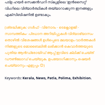
പട്‌ള ഹയര്‍ സെക്കന്‍ഡറി സ്‌കൂളിലെ 'ഇന്‍സൈറ്റ്'
വിംഗിലെ വിദ്യാര്‍ത്ഥികള്‍ തയ്യാറാക്കുന്ന ഇനങ്ങളും
എക്‌സിബിഷനില്‍ ഉണ്ടാകും.
(ശ്രദ്ധിക്കുക: ഗൾഫ് - വിനോദം - ടെക്നോളജി -
സാമ്പത്തികം- പ്രധാന അറിയിപ്പുകൾ-വിദ്യാഭ്യാസം-
തൊഴിൽ വിശേഷങ്ങൾ ഉൾപ്പെടെ മലയാളം വാർത്തകൾ
നിങ്ങളുടെ മൊബൈലിൽ ലഭിക്കാൻ കെവാർത്തയുടെ
പുതിയ ആൻഡ്രോയിഡ് ആപ്പ് ഇവിടെ ക്ലിക്ക് ചെയ്ത്
ഡൗൺലോഡ് ചെയ്യുക. ഉപയോഗിക്കാനും ഷെയർ
ചെയ്യാനും എളുപ്പം 😊)
Keywords
: Kerala, News, Patla, Polima, Exhibition.