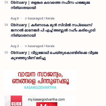
Obituary | തളങ്കര കടവത്തെ നഫീസ ഹജ്ജുമ്മ
നിര്യാതയായി
Obituary | കർണാടക മുൻ സിവില്‍ സപ്ലൈസ്
ജനറൽ മാനേജർ പി എച്ച് അബ്ദുൽ റഹീം കരിപ്പൊടി
നിര്യാതനായി
Obituary | വീട്ടുജോലി ചെയ്തുകൊണ്ടിരിക്കെ വീട്ടമ്മ
കുഴഞ്ഞുവീണ് മരിച്ചു