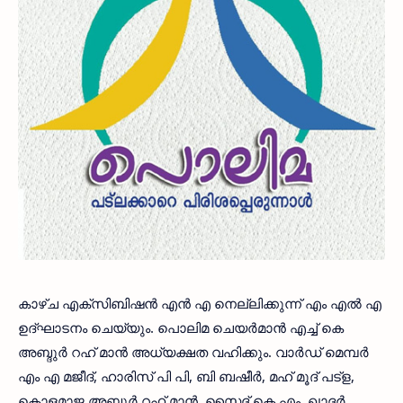
കാഴ്ച എക്‌സിബിഷന്‍ എന്‍ എ നെല്ലിക്കുന്ന് എം എല്‍ എ
ഉദ്ഘാടനം ചെയ്യും. പൊലിമ ചെയര്‍മാന്‍ എച്ച് കെ
അബ്ദുര്‍ റഹ് മാന്‍ അധ്യക്ഷത വഹിക്കും. വാര്‍ഡ് മെമ്പര്‍
എം എ മജീദ്, ഹാരിസ് പി പി, ബി ബഷീര്‍, മഹ് മൂദ് പട്‌ള,
കൊളമാജ അബ്ദുര്‍ റഹ് മാന്‍, സൈദ് കെ എം, ഖാദര്‍