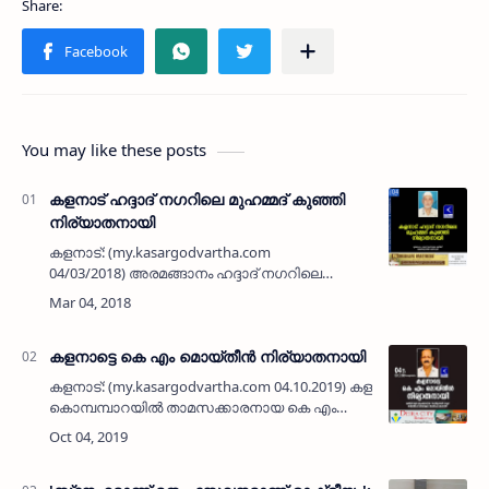
You may like these posts
കളനാട് ഹദ്ദാദ് നഗറിലെ മുഹമ്മദ് കുഞ്ഞി
നിര്യാതനായി
കളനാട്: (my.kasargodvartha.com
04/03/2018) അരമങ്ങാനം ഹദ്ദാദ് നഗറിലെ
മുഹമ്മദ് കുഞ്ഞി (71) നിര്യാതനായി. പരേതരായ
മുത്തലിബ് ഹാജി - ഖദീജ ദമ്പതികളുടെ മകനാണ്.
ഭാര്യ: റുഖിയാബി. മക്ക…
കളനാട്ടെ കെ എം മൊയ്തീന്‍ നിര്യാതനായി
കളനാട്: (my.kasargodvartha.com 04.10.2019) കളനാട്
കൊമ്പമ്പാറയില്‍ താമസക്കാരനായ കെ എം
മൊയ്തീന്‍ (65) നിര്യാതനായി. പരേതരായ
ഫക്രുദ്ദീന്‍ മേസ്ത്രി- സൈനബ് ബേര്‍ക്ക ദമ്പ…