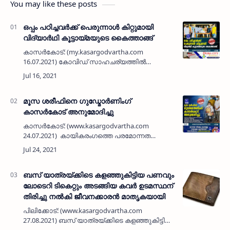
You may like these posts
ഒപ്പം പഠിച്ചവർക്ക് പെരുന്നാൾ കിറ്റുമായി
വിദ്യാർഥി കൂട്ടായ്‌മയുടെ കൈത്താങ്ങ്
കാസർകോട്: (my.kasargodvartha.com
16.07.2021) കോവിഡ് സാഹചര്യത്തിൽ
പ്രയാസം അനുഭവിക്കുന്ന ഒപ്പം പഠിച്ചവരെ
കണ്ടെത്തി പെരുന്നാൾ കിറ്റുമായി
സഹപാഠികളുടെ കൈത്താങ്ങ്. തളങ്കര ഗവ.മു…
മൂസ ശരീഫിനെ ഗുഡ്മോർണിംഗ്
കാസർകോട് അനുമോദിച്ചു
കാസർകോട്: (www.kasargodvartha.com
24.07.2021) കായികരംഗത്തെ പരമോന്നത
ബഹുമതിയായ രാജീവ് ഗാന്ധി ഖേൽരത്ന
പുരസ്കാരത്തിന് നാമനിർദേശം ചെയ്യപ്പെട്ട
ദേശീയ കാർ റാലി ചാമ്പ്യൻ മൂസ ശരീഫിനെ…
ബസ് യാത്രയ്ക്കിടെ കളഞ്ഞുകിട്ടിയ പണവും
ലോടെറി ടികെറ്റും അടങ്ങിയ കവർ ഉടമസ്ഥന്
തിരിച്ചു നൽകി ജീവനക്കാരൻ മാതൃകയായി
പിലിക്കോട്: (www.kasargodvartha.com
27.08.2021) ബസ് യാത്രയ്ക്കിടെ കളഞ്ഞുകിട്ടിയ