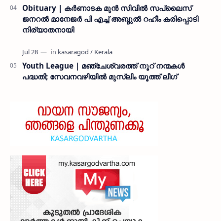
Obituary | കർണാടക മുൻ സിവില്‍ സപ്ലൈസ്
ജനറൽ മാനേജർ പി എച്ച് അബ്ദുൽ റഹീം കരിപ്പൊടി
നിര്യാതനായി
Youth League | മഞ്ചേശ്വരത്ത് നൂറ് നന്മകൾ
പദ്ധതി; സേവനവഴിയിൽ മുസ്ലിം യൂത്ത് ലീഗ്