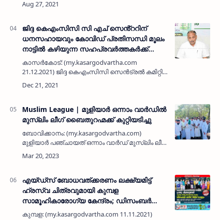
പണവും ലോടെറി ടികെറ്റും അടങ്ങിയ കടലാസ്
പൊതി ഉടമസ്ഥന് തിരിച്ചു നൽകി കാസർകോട്
വാടെർ അതോറിറ്റി ജീവന…
ജിദ്ദ കെഎംസിസി സി എച് സെൻ്ററിന്
ധനസഹായവും കോവിഡ് പ്രതിസന്ധി മൂലം
നാട്ടിൽ കഴിയുന്ന സഹപ്രവർത്തകർക്ക്
സ്നേഹ സമ്മാനവും കൈമാറി
കാസർകോട്: (my.kasargodvartha.com
21.12.2021) ജിദ്ദ കെഎംസിസി സെൻട്രൽ കമിറ്റി
കാസർകോട് സി എച് സെൻ്ററിന് അനുവദിച്ച
ധനസഹായവും കോവിഡ് കാലത്ത് നാട്ടിൽ
കുടുങ്ങിയ സഹപ്രവർത്തകർക്കുള്ള സ്നേഹ…
Muslim League | മുളിയാര്‍ ഒന്നാം വാര്‍ഡില്‍
മുസ്ലിം ലീഗ് ബൈതുറഹ്മക്ക് കുറ്റിയടിച്ചു
ബോവിക്കാനം: (my.kasargodvartha.com)
മുളിയാര്‍ പഞ്ചായത് ഒന്നാം വാര്‍ഡ് മുസ്ലിം ലീഗ്
കമിറ്റി കോലാച്ചിയടുക്കത്തെ നിര്‍ധന
കുടുംബത്തിന് നിര്‍മിച്ച് നല്‍കുന്ന ബൈതുറഹ്മക്ക്
സയ്യിദ് ഫസല്‍ക…
എയ്ഡ്സ് ബോധവത്ക്കരണം ലക്ഷ്യമിട്ട്
ഹ്രസ്വ ചിത്രവുമായി കുമ്പള
സാമൂഹികാരോഗ്യ കേന്ദ്രം; ഡിസംബർ
ഒന്നിന് റിലീസ് ചെയ്യും
കുമ്പള: (my.kasargodvartha.com 11.11.2021)