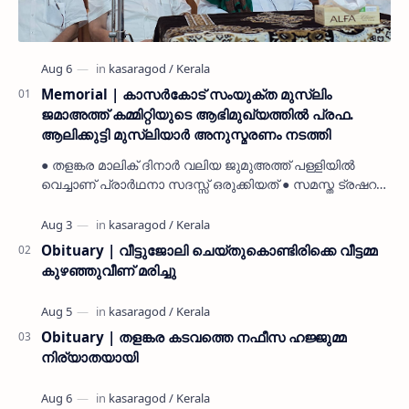
Memorial | കാസർകോട് സംയുക്ത മുസ്ലിം
ജമാഅത്ത് കമ്മിറ്റിയുടെ ആഭിമുഖ്യത്തിൽ പ്രഫ.
ആലിക്കുട്ടി മുസ്ലിയാർ അനുസ്മരണം നടത്തി
● തളങ്കര മാലിക് ദിനാർ വലിയ ജുമുഅത്ത് പള്ളിയിൽ
വെച്ചാണ് പ്രാർഥനാ സദസ്സ് ഒരുക്കിയത് ● സമസ്ത ട്രഷറർ
കൊയ്യോട് ഉമർ മുസ്ലിയാർ പരിപാടിക്ക് നേതൃത്വം
നൽകി കാസ…
Obituary | വീട്ടുജോലി ചെയ്തുകൊണ്ടിരിക്കെ വീട്ടമ്മ
കുഴഞ്ഞുവീണ് മരിച്ചു
Obituary | തളങ്കര കടവത്തെ നഫീസ ഹജ്ജുമ്മ
നിര്യാതയായി