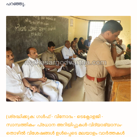
പറഞ്ഞു.
(ശ്രദ്ധിക്കുക: ഗൾഫ് - വിനോദം - ടെക്നോളജി -
സാമ്പത്തികം- പ്രധാന അറിയിപ്പുകൾ-വിദ്യാഭ്യാസം-
തൊഴിൽ വിശേഷങ്ങൾ ഉൾപ്പെടെ മലയാളം വാർത്തകൾ