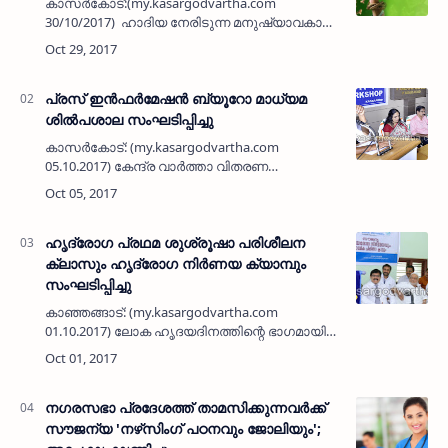
കാസര്‍കോട്:(my.kasargodvartha.com
30/10/2017) ഹാദിയ നേരിടുന്ന മനുഷ്യാവകാശ
പ്രശ്‌നങ്ങളില്‍ മനുഷ്യാവകാശ- വനിതാ
കമ്മീഷന്‍ ഇടപെടലുകള്‍
ഫലപ്രദമാകുന്നില്ലെന്നും ജീവന് ഭീഷണിയുള്ള
…
പ്രസ് ഇന്‍ഫര്‍മേഷന്‍ ബ്യൂറോ മാധ്യമ
ശില്‍പശാല സംഘടിപ്പിച്ചു
കാസര്‍കോട്: (my.kasargodvartha.com
05.10.2017) കേന്ദ്ര വാര്‍ത്താ വിതരണ
പ്രക്ഷേപണ മന്ത്രാലയത്തിനു കീഴിലുള്ള മാധ്യമ
വിഭാഗമായ പ്രസ് ഇന്‍ഫര്‍മേഷന്‍
ബ്യൂറോ(പിഐബി), കൊച്ചി ഓഫീസ് കാസര്…
ഹൃദ്രോഗ പ്രഥമ ശുശ്രൂഷാ പരിശീലന
ക്ലാസും ഹൃദ്രോഗ നിര്‍ണയ ക്യാമ്പും
സംഘടിപ്പിച്ചു
കാഞ്ഞങ്ങാട്: (my.kasargodvartha.com
01.10.2017) ലോക ഹൃദയദിനത്തിന്റെ ഭാഗമായി
ബേക്കല്‍ ഫോര്‍ട്ട് ലയണ്‍സ് ക്ലബ്ബും സൗത്ത്
ചിത്താരി ഒരുമ ചാരിറ്റബിള്‍ ഫൗണ്ടേഷനും
സംയുക്തമായി …
നഗരസഭാ പ്രദേശത്ത് താമസിക്കുന്നവര്‍ക്ക്
സൗജന്യ 'നഴ്‌സിംഗ് പഠനവും ജോലിയും';