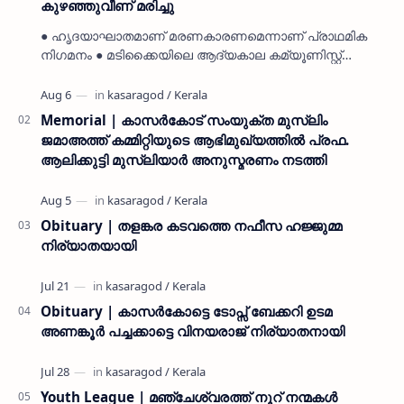
കുഴഞ്ഞുവീണ് മരിച്ചു
● ഹൃദയാഘാതമാണ് മരണകാരണമെന്നാണ് പ്രാഥമിക
നിഗമനം ● മടിക്കൈയിലെ ആദ്യകാല കമ്യൂണിസ്റ്റ്
പ്രവർത്തകരായ രാമൻ്റെയും ചിരുതേയിയുടെയും
മകളാണ് ● വിവരമറിഞ്ഞ് ജനപ്ര…
Memorial | കാസർകോട് സംയുക്ത മുസ്ലിം
ജമാഅത്ത് കമ്മിറ്റിയുടെ ആഭിമുഖ്യത്തിൽ പ്രഫ.
ആലിക്കുട്ടി മുസ്ലിയാർ അനുസ്മരണം നടത്തി
Obituary | തളങ്കര കടവത്തെ നഫീസ ഹജ്ജുമ്മ
നിര്യാതയായി
Obituary | കാസർകോട്ടെ ടോപ്സ് ബേക്കറി ഉടമ
അണങ്കൂർ പച്ചക്കാട്ടെ വിനയരാജ് നിര്യാതനായി
Youth League | മഞ്ചേശ്വരത്ത് നൂറ് നന്മകൾ