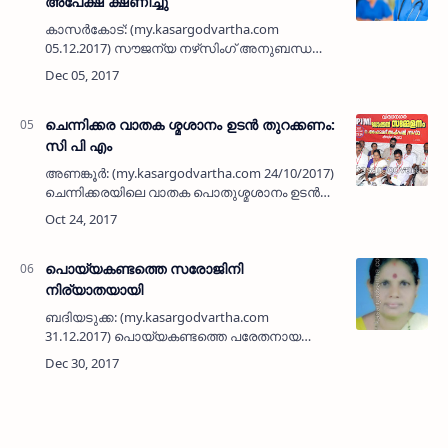
അപേക്ഷ ക്ഷണിച്ചു
കാസര്‍കോട്: (my.kasargodvartha.com
05.12.2017) സൗജന്യ നഴ്‌സിംഗ് അനുബന്ധ
ജനറല്‍ ഡ്യൂട്ടി അസിസ്റ്റന്റ് (ജി ഡി എ)
കോഴ്‌സിലേക്ക് അപേക്ഷ ക്ഷണിക്കുന്നു. മൂന്ന്
മാസം ദൈര്‍ഘ്യമുള്ള കോഴ്‌സ…
ചെന്നിക്കര വാതക ശ്മശാനം ഉടന്‍ തുറക്കണം:
സി പി എം
അണങ്കൂര്‍: (my.kasargodvartha.com 24/10/2017)
ചെന്നിക്കരയിലെ വാതക പൊതുശ്മശാനം ഉടന്‍
തുറന്നുകൊടുക്കണമെന്ന് സി പി എം വിദ്യാനഗര്‍
ലോക്കല്‍ സമ്മേളനം ആവശ്യപ്പെട്ടു.
അണങ്കൂരിലെ അഹ് മദ് …
പൊയ്യകണ്ടത്തെ സരോജിനി
നിര്യാതയായി
ബദിയടുക്ക: (my.kasargodvartha.com
31.12.2017) പൊയ്യകണ്ടത്തെ പരേതനായ
ബാബുവിന്റെ ഭാര്യ സരോജിനി (65)
നിര്യാതയായി. ഏകമകന്‍ പൊടിപള്ള ചീരുംബാ
ഭഗവതി ക്ഷേത്രത്തിലെ സ്ഥാനികന്‍ ക…