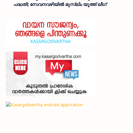
പദ്ധതി; സേവനവഴിയിൽ മുസ്ലിം യൂത്ത് ലീഗ്