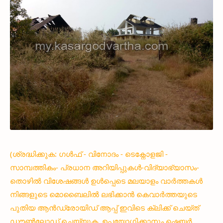
(ശ്രദ്ധിക്കുക: ഗൾഫ് - വിനോദം - ടെക്നോളജി -
സാമ്പത്തികം- പ്രധാന അറിയിപ്പുകൾ-വിദ്യാഭ്യാസം-
തൊഴിൽ വിശേഷങ്ങൾ ഉൾപ്പെടെ മലയാളം വാർത്തകൾ
നിങ്ങളുടെ മൊബൈലിൽ ലഭിക്കാൻ കെവാർത്തയുടെ
പുതിയ ആൻഡ്രോയിഡ് ആപ്പ് ഇവിടെ ക്ലിക്ക് ചെയ്ത്
ഡൗൺലോഡ് ചെയ്യുക. ഉപയോഗിക്കാനും ഷെയർ