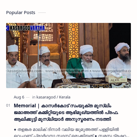
Popular Posts
Memorial | കാസർകോട് സംയുക്ത മുസ്ലിം
ജമാഅത്ത് കമ്മിറ്റിയുടെ ആഭിമുഖ്യത്തിൽ പ്രഫ.
ആലിക്കുട്ടി മുസ്ലിയാർ അനുസ്മരണം നടത്തി
● തളങ്കര മാലിക് ദിനാർ വലിയ ജുമുഅത്ത് പള്ളിയിൽ
വെച്ചാണ് പ്രാർഥനാ സദസ്സ് ഒരുക്കിയത് ● സമസ്ത ട്രഷറർ