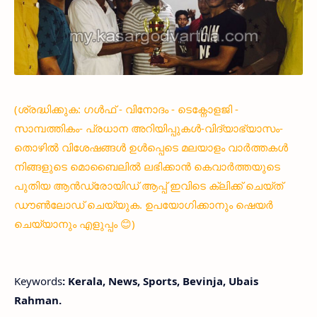
(ശ്രദ്ധിക്കുക: ഗൾഫ് - വിനോദം - ടെക്നോളജി -
സാമ്പത്തികം- പ്രധാന അറിയിപ്പുകൾ-വിദ്യാഭ്യാസം-
തൊഴിൽ വിശേഷങ്ങൾ ഉൾപ്പെടെ മലയാളം വാർത്തകൾ
നിങ്ങളുടെ മൊബൈലിൽ ലഭിക്കാൻ കെവാർത്തയുടെ
പുതിയ ആൻഡ്രോയിഡ് ആപ്പ് ഇവിടെ ക്ലിക്ക് ചെയ്ത്
ഡൗൺലോഡ് ചെയ്യുക. ഉപയോഗിക്കാനും ഷെയർ
ചെയ്യാനും എളുപ്പം 😊)
Keywords
: Kerala, News, Sports, Bevinja, Ubais
Rahman.