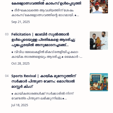
കേരളോത്സവത്തിൽ കാരംസ് ഉൾപ്പെടുത്തി
● ദീർഘകാലത്തെ ആവശ്യത്തിന് ശേഷം
കാരംസ് കേരളോത്സവത്തിന്റെ ഭാഗമായി. ●
മൊഗ്രാൽ മാസ്റ്റർ കിങ് ക്ലബ്ബിന്റെ ശ്രമങ്ങൾ
നിർണായകമായി. ● കാരംസ് മത്സരം സെപ്റ്റംബർ
26-ന് മൊഗ്രാൽ മാസ്റ്റർ കിങ് ക്…
Felicitation | ജാബിർ സുൽത്താൻ
ഉൾപ്പെടെയുള്ള പ്രതിഭകളെ ആദരിച്ചു;
പൂജപ്പുരയിൽ അനുമോദനച്ചടങ്ങ്
വർണ്ണാഭമായി
● വിവിധ മേഖലകളിൽ മികവ് തെളിയിച്ച കലാ-
കായിക താരങ്ങളെയും ആദരിച്ചു.● മൈകാർ -
മൈ കെയർ ഉൽപ്പന്നങ്ങൾ രാജ്യത്തുടനീളം
എത്തിച്ച സംരംഭകനാണ് ജാബിർ.● വനിതാ
ഇന്ത്യൻ ഫുട്‌ബോൾ ക്യാപ്റ്റൻ ആര്യ ശ്ര…
Sports Revival | കായിക മുന്നേറ്റത്തിന്
സർക്കാർ പിന്തുണ വേണം: മൊഗ്രാൽ
മാസ്റ്റർ കിംഗ്
● കായികതാരങ്ങൾക്ക് സർക്കാരിൽ നിന്ന്
വേണ്ടത്ര പിന്തുണ ലഭിക്കുന്നില്ല.●
ഗ്രാമപഞ്ചായത്ത് മത്സരങ്ങളിൽ കാരംസ്
ഉൾപ്പെടുത്തണം.● പുതിയ ഭാരവാഹികളെ
തിരഞ്ഞെടുത്തു.● നാട്ടുകാരുടെ പിന്തുണ