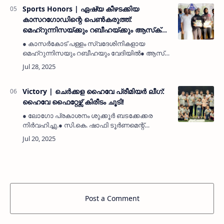
മാത്ര…
Sports Honors | ഏഷ്യ കീഴടക്കിയ
കാസറഗോഡിന്റെ പെൺകരുത്ത്:
മെഹ്റുന്നിസയ്ക്കും റബീഹയ്ക്കും ആസ്‌ക്
തളങ്കരയുടെ ബിഗ് സല്യൂട്ട്!
● കാസർകോട് പള്ളം സ്വദേശിനികളായ
മെഹ്റുന്നിസയും റബീഹയും വേദിയിൽ● ആസ്‌ക്
തളങ്കരയാണ് താരങ്ങളെ അനുമോദിച്ചത്.● വിവിധ
പരീക്ഷാ വിജയികളെയും ഹാഫിസ് ബിരുദം
നേടിയവരെയും ആദരിച്ചു.● കാസർകോട് മുന…
Victory | ചെർക്കള ഹൈവേ പ്രീമിയർ ലീഗ്:
ഹൈവേ ഫൈറ്റേഴ്സ് കിരീടം ചൂടി!
● ലോഗോ പ്രകാശനം ശുക്കൂർ ബടക്കേക്കര
നിർവഹിച്ചു.● സി.കെ. ഷാഫി ടൂർണമെന്റ്
ഉദ്ഘാടനം ചെയ്തു.● വിജയികൾക്ക് ട്രോഫി
സമ്മാനിച്ചത് വ്ലോഗർ ഫവാസ്
ചെർക്കളയാണ്.ചെർക്കള: (MyKasargodVartha)
ആവേശകര…
Post a Comment