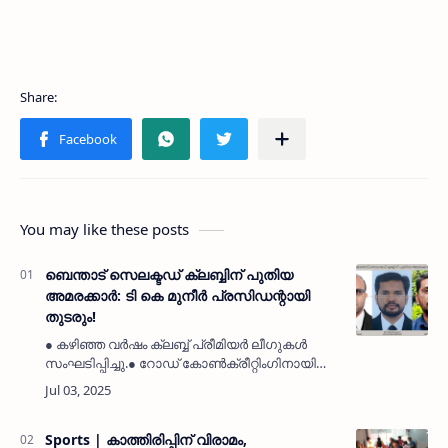
You may like these posts
ബെന്താട് സെലക്ടഡ് ക്ലബ്ബിന് പുതിയ
അമരക്കാർ: ടി കെ മുനീർ പ്രസിഡന്റായി
തുടരും!
● കഴിഞ്ഞ വർഷം ക്ലബ്ബ് പ്രീമിയർ ലീഗുകൾ
സംഘടിപ്പിച്ചു.● റോഡ് കോൺക്രീറ്റിംഗിനായി
ലക്ഷങ്ങൾ സമാഹരിച്ചു നൽകി.● ജീവകാരുണ്യ
പ്രവർത്തനങ്ങളിൽ ക്ലബ്ബ്
സജീവമായിരുന്നു.കാഞ്ഞങ്ങാട്: (MyKasargodV…
Sports | കാത്തിരിപ്പിന് വിരാമം,