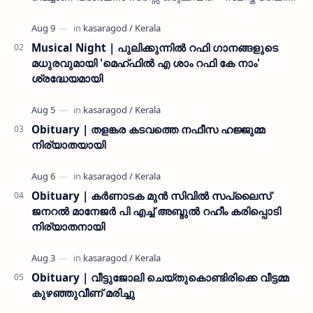
കൊയ്യോട് ഉമർ മുസ്ലിയാർ പരിപാടിക്ക് നേതൃത്വം
നൽകി കാസ…
Musical Night | പുലിക്കുന്നിൽ റഫി ഗാനങ്ങളുടെ
മധുരവുമായി 'മെഹ്ഫിൽ എ ശാം റഫി കേ നാം'
ശ്രദ്ധേയമായി
Obituary | തളങ്കര കടവത്തെ നഫീസ ഹജ്ജുമ്മ
നിര്യാതയായി
Obituary | കർണാടക മുൻ സിവില്‍ സപ്ലൈസ്
ജനറൽ മാനേജർ പി എച്ച് അബ്ദുൽ റഹീം കരിപ്പൊടി
നിര്യാതനായി
Obituary | വീട്ടുജോലി ചെയ്തുകൊണ്ടിരിക്കെ വീട്ടമ്മ
കുഴഞ്ഞുവീണ് മരിച്ചു