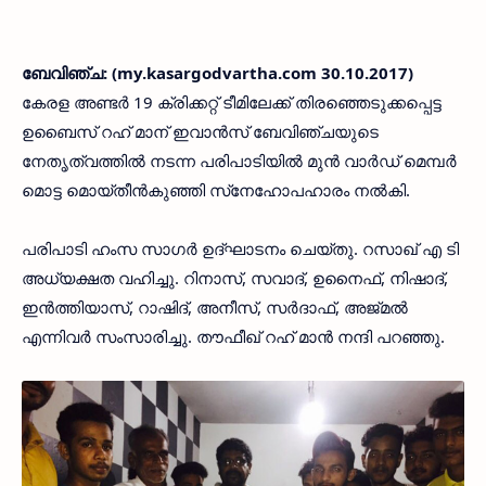
ബേവിഞ്ച: (my.kasargodvartha.com 30.10.2017)
കേരള അണ്ടര്‍ 19 ക്രിക്കറ്റ് ടീമിലേക്ക് തിരഞ്ഞെടുക്കപ്പെട്ട
ഉബൈസ് റഹ് മാന് ഇവാന്‍സ് ബേവിഞ്ചയുടെ
നേതൃത്വത്തില്‍ നടന്ന പരിപാടിയില്‍ മുന്‍ വാര്‍ഡ് മെമ്പര്‍
മൊട്ട മൊയ്തീന്‍കുഞ്ഞി സ്‌നേഹോപഹാരം നല്‍കി.
പരിപാടി ഹംസ സാഗര്‍ ഉദ്ഘാടനം ചെയ്തു. റസാഖ് എ ടി
അധ്യക്ഷത വഹിച്ചു. റിനാസ്, സവാദ്, ഉനൈഫ്, നിഷാദ്,
ഇന്‍ത്തിയാസ്, റാഷിദ്, അനീസ്, സര്‍ദാഫ്, അജ്മല്‍
എന്നിവര്‍ സംസാരിച്ചു. തൗഫീഖ് റഹ് മാന്‍ നന്ദി പറഞ്ഞു.