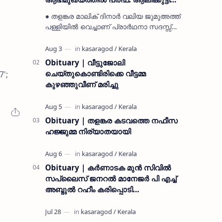
മുസ്ലിയാർ അനുസ്മരണം നടത്തി
● തളങ്കര മാലിക് ദിനാർ വലിയ ജുമുഅത്ത്
പള്ളിയിൽ വെച്ചാണ് പ്രാർഥനാ സദസ്സ്
ഒരുക്കിയത് ● സമസ്ത ട്രഷറർ കൊയ്യോട്
ഉമർ മുസ്ലിയാർ പരിപാടിക്ക് നേതൃത്വം
നൽകി കാസ…
Obituary | വീട്ടുജോലി
ചെയ്തുകൊണ്ടിരിക്കെ വീട്ടമ്മ
7';
കുഴഞ്ഞുവീണ് മരിച്ചു
Obituary | തളങ്കര കടവത്തെ നഫീസ
ഹജ്ജുമ്മ നിര്യാതയായി
Obituary | കർണാടക മുൻ സിവില്‍
സപ്ലൈസ് ജനറൽ മാനേജർ പി എച്ച്
അബ്ദുൽ റഹീം കരിപ്പൊടി
നിര്യാതനായി