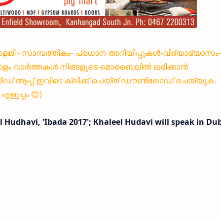
്നോളജി - സാമ്പത്തികം- പ്രധാന അറിയിപ്പുകൾ-വിദ്യാഭ്യാസം-
ളം വാർത്തകൾ നിങ്ങളുടെ മൊബൈലിൽ ലഭിക്കാൻ
 ആപ്പ് ഇവിടെ ക്ലിക്ക് ചെയ്ത് ഡൗൺലോഡ് ചെയ്യുക.
ളുപ്പം 😊)
l Hudhavi, 'Ibada 2017'; Khaleel Hudavi will speak in Du