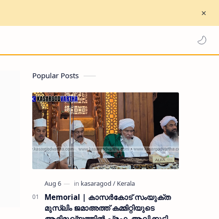
Popular Posts
Memorial | കാസർകോട് സംയുക്ത
മുസ്ലിം ജമാഅത്ത് കമ്മിറ്റിയുടെ
ആഭിമുഖ്യത്തിൽ പ്രഫ. ആലിക്കുട്ടി