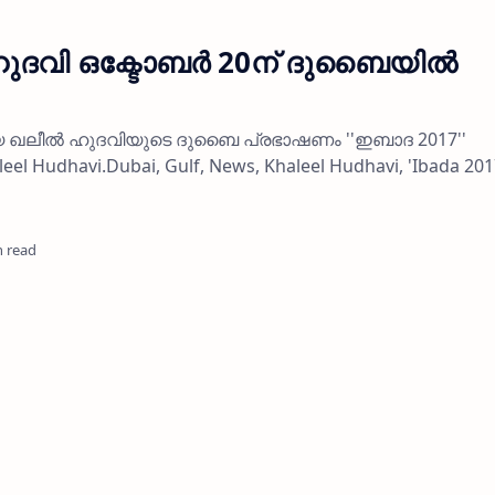
ഹുദവി ഒക്ടോബര്‍ 20ന് ദുബൈയില്‍
യ ഖലീല്‍ ഹുദവിയുടെ ദുബൈ പ്രഭാഷണം ''ഇബാദ 2017''
leel Hudhavi.Dubai, Gulf, News, Khaleel Hudhavi, 'Ibada 201
n read