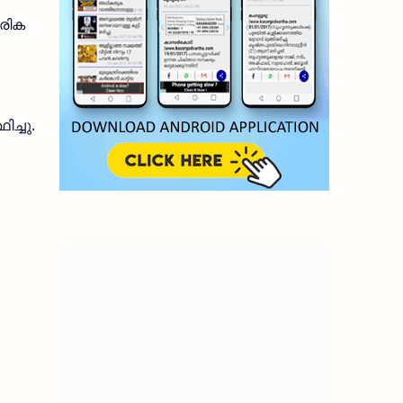
രിക
ിച്ചു.