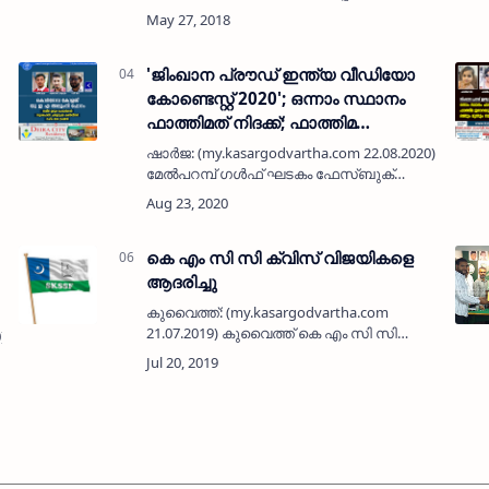
ജമാഅത്ത് ഇഫ്താര്‍ സംഗമവും
യാത്രയയപ്പും സംഘടിപ്പിച്ചു. 38 വര്‍ഷം
പ്രവാസ ജീവിതം നയിച്ച് ജമാഅത്ത്
കമ്മിറ്റിയ…
'ജിംഖാന പ്രൗഡ് ഇന്ത്യ വീഡിയോ
കോണ്ടെസ്റ്റ് 2020'; ഒന്നാം സ്ഥാനം
ഫാത്തിമത് നിദക്ക്; ഫാത്തിമ
ഇനാറയും ഫർഹാൻ ഹനീഫും രണ്ടും
ഷാർജ: (my.kasargodvartha.com 22.08.2020) ജിംഖാ
മൂന്നും സ്ഥാനത്ത്
മേൽപറമ്പ് ഗൾഫ് ഘടകം ഫേസ്ബുക്
പേജിൽ സംഘടിപ്പിച്ച 'ജിംഖാന പ്രൗഡ്
ഇന്ത്യ വീഡിയോ കോണ്ടെസ്റ്റ് 2020'
പരിപാടിയിൽ ഫാത്തിമത്ത…
കെ എം സി സി ക്വിസ് വിജയികളെ
ആദരിച്ചു
കുവൈത്ത്: (my.kasargodvartha.com
21.07.2019) കുവൈത്ത് കെ എം സി സി
0) എസ്
കാസര്‍കോട് മണ്ഡലം കമ്മിറ്റി റജബ്
കാര്‍ഗോയുമായി സഹകരിച്ചു കൊണ്ട്
റമദാനില്‍ നടത്തിയ 'റമദാന്‍ ക്വിസ് 2019'…