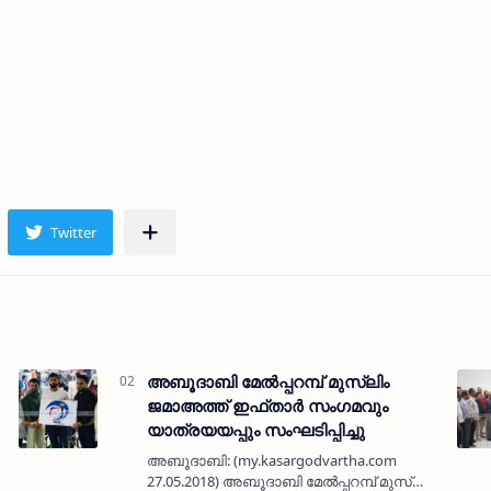
അബൂദാബി മേല്‍പ്പറമ്പ് മുസ്ലിം
ജമാഅത്ത് ഇഫ്താര്‍ സംഗമവും
യാത്രയയപ്പും സംഘടിപ്പിച്ചു
) യു
അബൂദാബി: (my.kasargodvartha.com
27.05.2018) അബൂദാബി മേല്‍പ്പറമ്പ് മുസ്ലിം