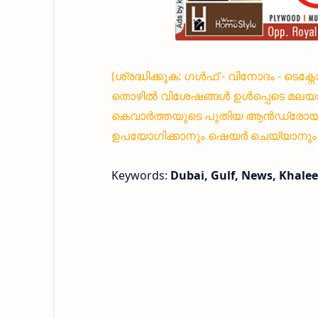
(ശ്രദ്ധിക്കുക: ഗൾഫ് - വിനോദം - ടെക
തൊഴിൽ വിശേഷങ്ങൾ ഉൾപ്പെടെ മലയാ
കെവാർത്തയുടെ പുതിയ ആൻഡ്രോയിഡ്
ഉപയോഗിക്കാനും ഷെയർ ചെയ്യാനും എ
Keywords:
Dubai, Gulf, News, Khalee