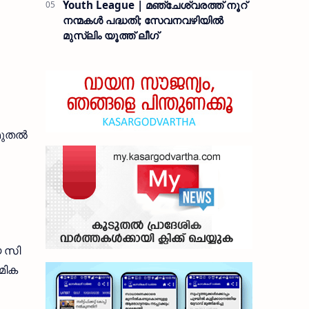
Youth League | മഞ്ചേശ്വരത്ത് നൂറ്
നന്മകൾ പദ്ധതി; സേവനവഴിയിൽ
മുസ്ലിം യൂത്ത് ലീഗ്
ുതല്‍
യ സി
മിക