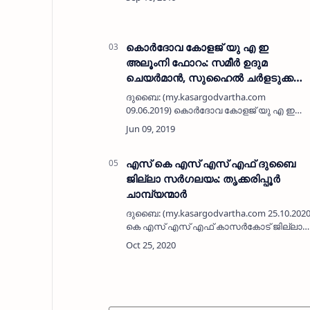
കേന്ദ്രമായി നിലകൊള്ളുന്ന റോളാമാളിലെ
കായിക പ്രതിഭകളെ അണിനിരത്തി…
കൊര്‍ദോവ കോളജ് യു എ ഇ
അലൂംനി ഫോറം: സമീര്‍ ഉദുമ
ചെയര്‍മാന്‍, സുഹൈല്‍ ചര്‍ളടുക്ക
കണ്‍വീനര്‍, റഹീം മാര ട്രഷറര്‍
ദുബൈ: (my.kasargodvartha.com
09.06.2019) കൊര്‍ദോവ കോളജ് യു എ ഇ
അലൂംനി ഫോറം രൂപീകരിച്ചു. ദേര
നായിഫില്‍ നടന്ന യോഗത്തില്‍ സമീര്‍
ഉദുമയെ ചെയര്‍മാനായും, സുഹൈല്‍
ചര്‍ളടുക്കയെ …
എസ് കെ എസ് എസ് എഫ് ദുബൈ
ജില്ലാ സർഗലയം: തൃക്കരിപ്പൂർ
ചാമ്പ്യന്മാർ
ദുബൈ: (my.kasargodvartha.com 25.10.202
കെ എസ് എസ് എഫ് കാസർകോട് ജില്ലാ
ദുബൈ ജില്ലാ സർഗലയത്തിൽ
തൃക്കരിപ്പൂർ ചാമ്പ്യന്മാരായി.
കാസർകോട് മേഖല ര…