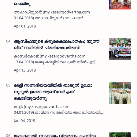
ചെയ്തു
അംഗഡിമുഗര്‍: (my.kasarrgodvartha.com
01.04.2018) അംഗഡിമുഗര്‍ ഗവ. ഹയര്‍
സെക്കന്‍ഡറി സ്‌കൂളിനായി കാസര്‍കോട് ജില്ല
വികസന പാക്കേജില്‍ ഉള്‍പ്പെടുത്തി നിര്‍മ്മിച്ച
സ്‌കൂള്‍ കെട്ടിടവും എ…
ആസിഫയുടെ ക്രൂരകൊലപാതകം; യൂത്ത്
ലീഗ് റാലിയില്‍ പ്രതിഷേധമിരമ്പി
കാസര്‍കോട്: (my.kasargodvartha.com
13.04.2018) ജമ്മു കാശ്മീരിലെ കത്വയില്‍ എട്ട്
വയസ്സുകാരി ആസിഫയെ ക്രൂരമായി പീഡിപ്പിച്ച്
മൃഗീയമായി കൊലപ്പെടുത്തിയതിനെതിരെ
മുസ്ലിം യൂത്ത്…
ദേളി സഅദിയ്യയ്യില്‍ താജുല്‍ ഉലമാ
നൂറുല്‍ ഉലമാ ആണ്ട് നേര്‍ച്ചക്ക്
കൊടിയുയര്‍ന്നു
ദേളി: (my.kasargodvartha.com
04.01.2019) ജാമിഅ സഅദിയ്യ അറബിയ്യയില്‍
നടക്കുന്ന താജുല്‍ ഉലമാ നൂറുല്‍ ഉലമാ ആണ്ട്
നേര്‍ച്ചക്ക് സയ്യിദ് ഇസ്മാഈല്‍ ഹാദീ തങ്ങള്‍
പാനൂര്‍ പതാക ഉയ…
മഴക്കെടുതി; സഹായം വിതരണം ചെയ്തു