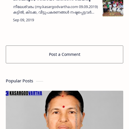
നീലേശ്വരം: (my.kasargodvartha.com 09.09.2019) മഴക്കെടുതിയില്‍
കട്ടില്‍, കിടക്ക, വീട്ടുപകരണങ്ങള്‍ നഷ്ടപ്പെട്ടവര്‍ക്ക്
സഹായങ്ങള്‍ വിതരണം ചെയ്തു. നീലേശ്വരം
പടിഞ്ഞാറ്റ…
Post a Comment
Popular Posts