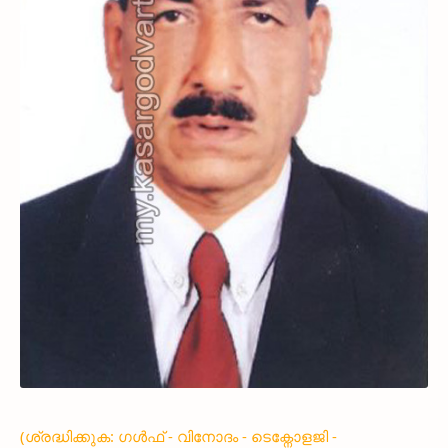
(ശ്രദ്ധിക്കുക: ഗൾഫ് - വിനോദം - ടെക്നോളജി -