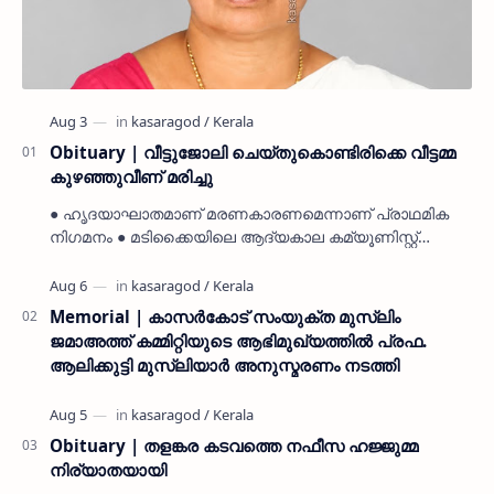
Obituary | വീട്ടുജോലി ചെയ്തുകൊണ്ടിരിക്കെ വീട്ടമ്മ
കുഴഞ്ഞുവീണ് മരിച്ചു
● ഹൃദയാഘാതമാണ് മരണകാരണമെന്നാണ് പ്രാഥമിക
നിഗമനം ● മടിക്കൈയിലെ ആദ്യകാല കമ്യൂണിസ്റ്റ്
പ്രവർത്തകരായ രാമൻ്റെയും ചിരുതേയിയുടെയും
മകളാണ് ● വിവരമറിഞ്ഞ് ജനപ്ര…
Memorial | കാസർകോട് സംയുക്ത മുസ്ലിം
ജമാഅത്ത് കമ്മിറ്റിയുടെ ആഭിമുഖ്യത്തിൽ പ്രഫ.
ആലിക്കുട്ടി മുസ്ലിയാർ അനുസ്മരണം നടത്തി
Obituary | തളങ്കര കടവത്തെ നഫീസ ഹജ്ജുമ്മ
നിര്യാതയായി