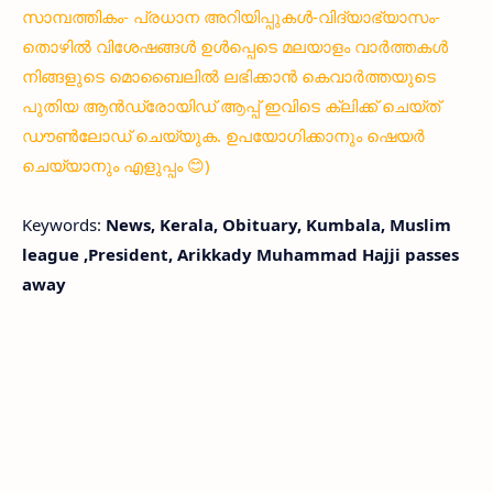
സാമ്പത്തികം- പ്രധാന അറിയിപ്പുകൾ-വിദ്യാഭ്യാസം-
തൊഴിൽ വിശേഷങ്ങൾ ഉൾപ്പെടെ മലയാളം വാർത്തകൾ
നിങ്ങളുടെ മൊബൈലിൽ ലഭിക്കാൻ കെവാർത്തയുടെ
പുതിയ ആൻഡ്രോയിഡ് ആപ്പ് ഇവിടെ ക്ലിക്ക് ചെയ്ത്
ഡൗൺലോഡ് ചെയ്യുക. ഉപയോഗിക്കാനും ഷെയർ
ചെയ്യാനും എളുപ്പം 😊)
Keywords:
News, Kerala, Obituary, Kumbala, Muslim
league ,President, Arikkady Muhammad Hajji passes
away