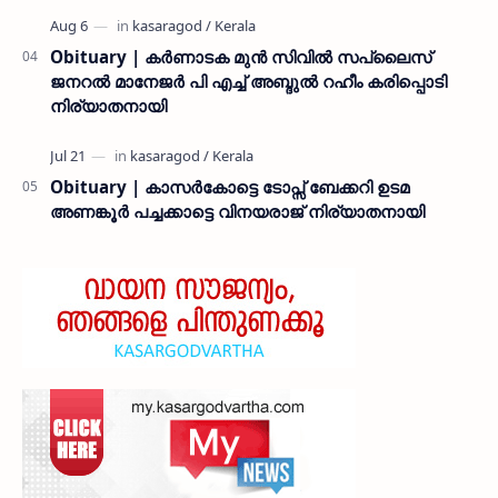
Obituary | കർണാടക മുൻ സിവില്‍ സപ്ലൈസ്
ജനറൽ മാനേജർ പി എച്ച് അബ്ദുൽ റഹീം കരിപ്പൊടി
നിര്യാതനായി
Obituary | കാസർകോട്ടെ ടോപ്സ് ബേക്കറി ഉടമ
അണങ്കൂർ പച്ചക്കാട്ടെ വിനയരാജ് നിര്യാതനായി