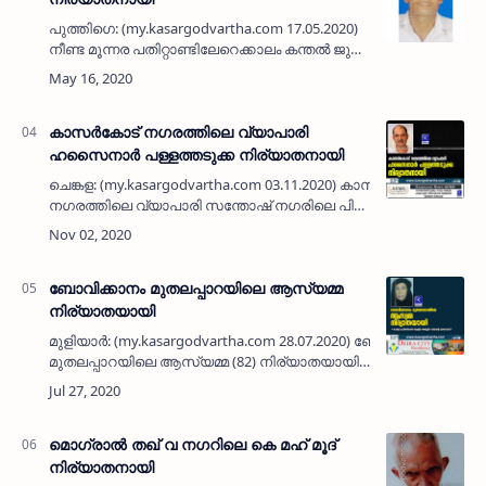
പുത്തിഗെ: (my.kasargodvartha.com 17.05.2020)
നീണ്ട മൂന്നര പതിറ്റാണ്ടിലേറെക്കാലം കന്തല്‍ ജുമാ
മസ്ജിദ് ഖബര്‍സ്ഥാനില്‍ ഖബര്‍
വെട്ടിക്കൊടുത്തിരുന്ന കര്‍ഷകതൊഴിലാളി
കന്തലിലെ മുഹമ്മദ് മാ…
കാസര്‍കോട് നഗരത്തിലെ വ്യാപാരി
ഹസൈനാര്‍ പള്ളത്തടുക്ക നിര്യാതനായി
ചെങ്കള: (my.kasargodvartha.com 03.11.2020) കാസര്‍കോട്
നഗരത്തിലെ വ്യാപാരി സന്തോഷ് നഗരിലെ പി
ഹസൈനാര്‍ (57) നിര്യാതനായി. ഹൃദയാഘാതം
മൂലം ചൊവ്വാഴ്ച പുലര്‍ച്ചേയാണ് മരണം സം…
ബോവിക്കാനം മുതലപ്പാറയിലെ ആസ്യമ്മ
നിര്യാതയായി
മുളിയാര്‍: (my.kasargodvartha.com 28.07.2020) ബോവിക്കാനം
മുതലപ്പാറയിലെ ആസ്യമ്മ (82) നിര്യാതയായി.
പ്രമുഖ കോളോട്ട് കുടുംബാംഗവും, നിരവധി
ശിഷ്യഗണങ്ങളുള്ള പഴയ കാല സബീന …
മൊഗ്രാല്‍ തഖ് വ നഗറിലെ കെ മഹ് മൂദ്
നിര്യാതനായി