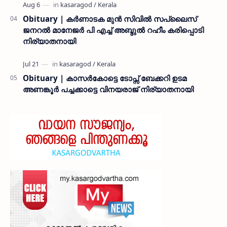
Obituary | കർണാടക മുൻ സിവില്‍ സപ്ലൈസ്
ജനറൽ മാനേജർ പി എച്ച് അബ്ദുൽ റഹീം കരിപ്പൊടി
നിര്യാതനായി
Obituary | കാസർകോട്ടെ ടോപ്സ് ബേക്കറി ഉടമ
അണങ്കൂർ പച്ചക്കാട്ടെ വിനയരാജ് നിര്യാതനായി