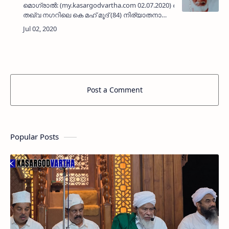
മൊഗ്രാല്‍: (my.kasargodvartha.com 02.07.2020) മൊഗ്രാല്‍
തഖ്വ നഗറിലെ കെ മഹ് മൂദ് (84) നിര്യാതനായി.
അജ്മീര്‍ ഉള്‍പ്പെടെയുള്ള ദര്‍ഗകളിലെ
നിത്യസന്ദര്‍ശകനായിരുന്നു.&nbs…
Post a Comment
Popular Posts