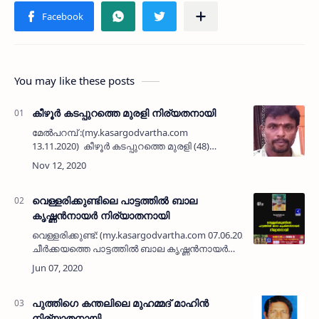
You may like these posts
കീഴൂര്‍ കടപ്പുറത്തെ മുരളി നിര്യതനായി
മേല്‍പറമ്പ് :(my.kasargodvartha.com
13.11.2020) കീഴൂര്‍ കടപ്പുറത്തെ മുരളി (48)
നിര്യതനായി. പരേതനായ രാമദാസ് - ജാനി
ദമ്പതികളുടെ മകനാണ്. ഭാര്യ: പ്രഭ. മക്കള്‍ :
സുരാഗ്,…
വെള്ളരിക്കുണ്ടിലെ പാട്ടത്തില്‍ ബാല
കൃഷ്ണന്‍നായര്‍ നിര്യാതനായി
വെള്ളരിക്കുണ്ട്: (my.kasargodvartha.com 07.06.2020) പുങ്ങംചാല്‍
ചീര്‍ക്കയത്തെ പാട്ടത്തില്‍ ബാല കൃഷ്ണന്‍നായര്‍
(70) നിര്യാതനായി. ചീര്‍ക്കയം സുബ്രഹ്മണ്യ
കോവില്‍ സ്ഥാ…
പുത്തിഗെ കന്തലിലെ മുഹമ്മദ് മാഹിന്‍
നിര്യാതനായി