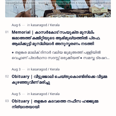
Memorial | കാസർകോട് സംയുക്ത മുസ്ലിം
ജമാഅത്ത് കമ്മിറ്റിയുടെ ആഭിമുഖ്യത്തിൽ പ്രഫ.
ആലിക്കുട്ടി മുസ്ലിയാർ അനുസ്മരണം നടത്തി
● തളങ്കര മാലിക് ദിനാർ വലിയ ജുമുഅത്ത് പള്ളിയിൽ
വെച്ചാണ് പ്രാർഥനാ സദസ്സ് ഒരുക്കിയത് ● സമസ്ത ട്രഷറർ
കൊയ്യോട് ഉമർ മുസ്ലിയാർ പരിപാടിക്ക് നേതൃത്വം
നൽകി കാസ…
Obituary | വീട്ടുജോലി ചെയ്തുകൊണ്ടിരിക്കെ വീട്ടമ്മ
കുഴഞ്ഞുവീണ് മരിച്ചു
Obituary | തളങ്കര കടവത്തെ നഫീസ ഹജ്ജുമ്മ
നിര്യാതയായി