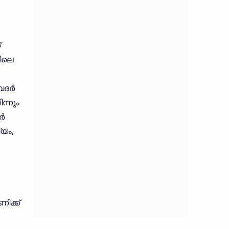
്
ളിലെ
ദര്‍
ന്നും
്‍
്യം,
ിക്ക്