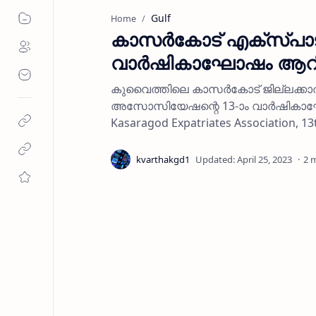
Gulf
Home
കാസര്‍കോട് എക്‌സ്പാട
വാര്‍ഷികാഘോഷം ആറി
കുവൈത്തിലെ കാസര്‍കോട് ജില്ലക്കാര
അസോസിയേഷന്റെ 13-ാം വാര്‍ഷികാഘോഷം
Kasaragod Expatriates Association, 13
2 