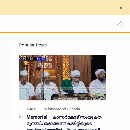
Popular Posts
Memorial | കാസർകോട് സംയുക്ത
മുസ്ലിം ജമാഅത്ത് കമ്മിറ്റിയുടെ
ആഭിമുഖ്യത്തിൽ പ്രഫ. ആലിക്കുട്ടി