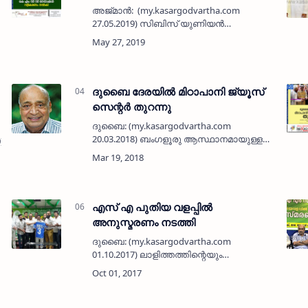
അജ്മാന്‍: (my.kasargodvartha.com
27.05.2019) സിബിസ് യുണിയന്‍
പുറത്തിറക്കിയ പ്രഥമ മാഗസിന്‍
'കാല്‍പാടുകള്‍' അജ്മാനില്‍ പ്രകാശനം
ചെയ്തു. ഹാദിയ നാഷണല്‍ കമ്മിറ്റി
അജ്മാ…
ദുബൈ ദേരയില്‍ മിഠാപാനി ജ്യൂസ്
സെന്റര്‍ തുറന്നു
ദുബൈ: (my.kasargodvartha.com
20.03.2018) ബംഗളൂരു ആസ്ഥാനമായുള്ള
0) മാധ്യമ
ഫ്രഷ് ജ്യൂസ്, ലെസ്സി ജ്യൂസ് വിഭവങ്ങളുടെ
മൂന്നാമത് ഷോറൂം ദേരയിലെ നഖീല്‍
റോഡിലെ ഗോള്‍ഡന്‍ സ്‌ക്വയറില്‍ തുറന…
എസ് എ പുതിയ വളപ്പില്‍
അനുസ്മരണം നടത്തി
ദുബൈ: (my.kasargodvartha.com
01.10.2017) ലാളിത്തത്തിന്റെയും
നിസ്വാര്‍ത്ഥതയുടേയും, ആദര്‍ശ
രാഷ്ട്രീയത്തിന്റെയും മുന്നണി
പോരാളിയായിരുന്നു അന്തരിച്ച ഐ എന്‍
എല്‍ സംസ്ഥാന പ്രസ…