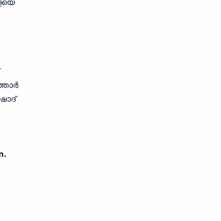
പളയെ
താര്‍
ൗഷാദ്
n.