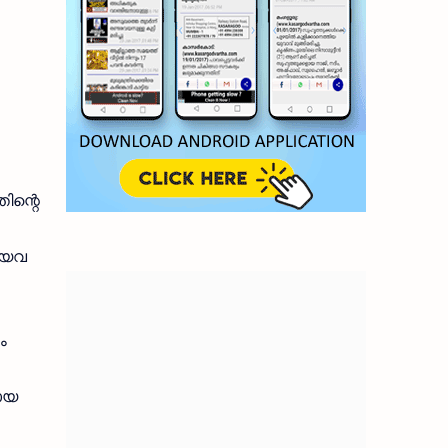
ിന്റെ
ങിയവ
ം
ളായ