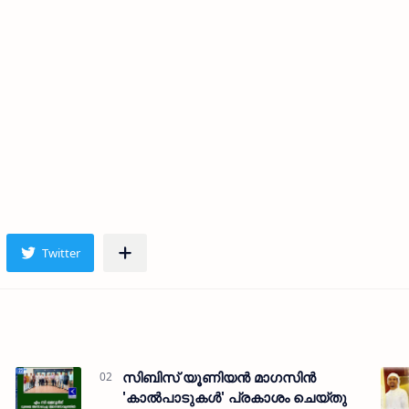
സിബിസ് യൂണിയന്‍ മാഗസിന്‍
'കാല്‍പാടുകള്‍' പ്രകാശം ചെയ്തു