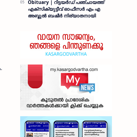
Obituary | റിട്ടയർഡ് പഞ്ചായത്ത്
എക്സിക്യുട്ടീവ് ഓഫീസർ എം എ
അബ്ദുൽ ബഷീർ നിര്യാതനായി
.