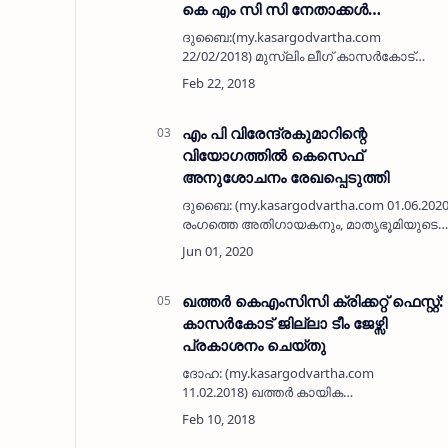
കെ എം സി സി നേതാക്കള്‍
സ്വീകരണം നല്‍കി
ദുബൈ:(my.kasargodvartha.com
22/02/2018) മുസ്ലിം ലീഗ് കാസര്‍കോട്
ജില്ലാ പ്രസിഡന്റ ആയ ശേഷം
ആദ്യമായി യു എ ഇ യിലെത്തിയ എം സി
ഖമറുദ്ദീന് ദുബൈ കെ എം സി സി
കാസര്‍കോട് ജില്ലാ കമ്മിറ്റിയു…
എം പി വിരേന്ദ്രകുമാറിന്റെ
വിയോഗത്തില്‍ കെസെഫ്
അനുശോചനം രേഖപ്പെടുത്തി
ദുബൈ: (my.kasargodvartha.com 01.06.202
രംഗത്തെ അതിഗായകനും, മാതൃഭൂമിയുടെ
മാനേജിംഗ് ഡയറക്ടറും, എഴുത്തുകാരനും
മുന്‍ കേന്ദ്ര മന്ത്രിയുമായ എം പി
വിരേന്ദ്രകുമാറ…
ഖത്തര്‍ കെഎംസിസി ക്രിക്കറ്റ് ഫെസ്റ്റ്:
കാസര്‍കോട് ജില്ലാ ടീം ജേഴ്സി
പ്രകാശനം ചെയ്തു
ദോഹ: (my.kasargodvartha.com
11.02.2018) ഖത്തര്‍ കായിക
ദിനത്തോടനുബന്ധിച്ച് ഖത്തര്‍ കെഎംസിസി
സംസ്ഥാന കമ്മിറ്റി ഫെബ്രുവരി 11,12,13