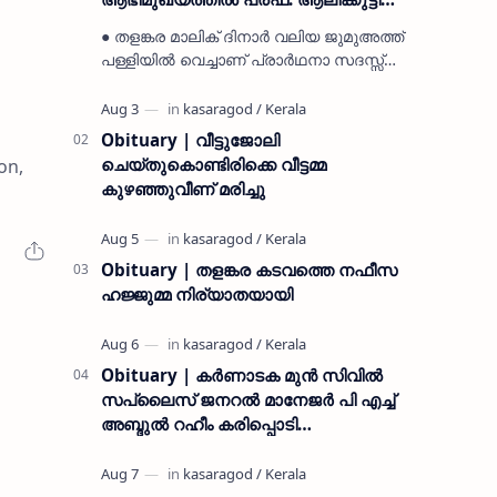
മുസ്ലിയാർ അനുസ്മരണം നടത്തി
● തളങ്കര മാലിക് ദിനാർ വലിയ ജുമുഅത്ത്
പള്ളിയിൽ വെച്ചാണ് പ്രാർഥനാ സദസ്സ്
ഒരുക്കിയത് ● സമസ്ത ട്രഷറർ കൊയ്യോട്
ഉമർ മുസ്ലിയാർ പരിപാടിക്ക് നേതൃത്വം
നൽകി കാസ…
Obituary | വീട്ടുജോലി
ചെയ്തുകൊണ്ടിരിക്കെ വീട്ടമ്മ
on,
കുഴഞ്ഞുവീണ് മരിച്ചു
Obituary | തളങ്കര കടവത്തെ നഫീസ
ഹജ്ജുമ്മ നിര്യാതയായി
Obituary | കർണാടക മുൻ സിവില്‍
സപ്ലൈസ് ജനറൽ മാനേജർ പി എച്ച്
അബ്ദുൽ റഹീം കരിപ്പൊടി
നിര്യാതനായി