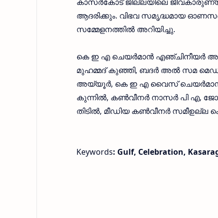
കാസര്‍കോട് ജില്ലയിലെ ജീവകാരുണ്യ 
ആദരിക്കും. വിഭവ സമൃദ്ധമായ ഓണസദ്യയു
സമ്മേളനത്തില്‍ അറിയിച്ചു.
കെ ഇ എ ചെയര്‍മാന്‍ എഞ്ചിനീയര്‍ അബൂബ
മുഹമ്മദ് കുഞ്ഞി, ബദര്‍ അല്‍ സമ മെഡ
അയ്യൂര്‍, കെ ഇ എ വൈസ് ചെയര്‍മാന്‍
കുന്നില്‍, കണ്‍വീനര്‍ നാസര്‍ പി എ, ജ
തിടില്‍, മീഡിയ കണ്‍വീനര്‍ സമീഉല്ല കെ
Keywords
: Gulf, Celebration, Kasara