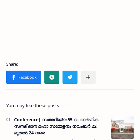
You may like these posts
Conference| സഅദിയ്യ 55-ാം വാര്‍ഷിക
സനദ് ദാന മഹാ സമ്മേളനം നവംബർ 22
മുതൽ 24 വരെ