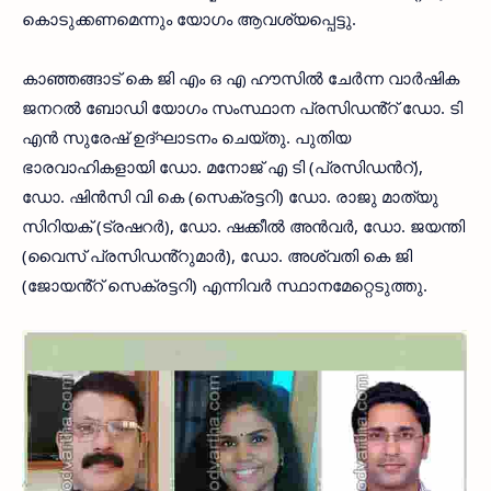
കൊടുക്കണമെന്നും യോഗം ആവശ്യപ്പെട്ടു.
കാഞ്ഞങ്ങാട് കെ ജി എം ഒ എ ഹൗസിൽ ചേർന്ന വാർഷിക
ജനറൽ ബോഡി യോഗം സംസ്ഥാന പ്രസിഡൻ്റ് ഡോ. ടി
എൻ സുരേഷ് ഉദ്ഘാടനം ചെയ്തു. പുതിയ
ഭാരവാഹികളായി ഡോ. മനോജ് എ ടി (പ്രസിഡൻറ്),
ഡോ. ഷിൻസി വി കെ (സെക്രട്ടറി) ഡോ. രാജു മാത്യു
സിറിയക് (ട്രഷറർ), ഡോ. ഷക്കീൽ അൻവർ, ഡോ. ജയന്തി
(വൈസ് പ്രസിഡൻ്റുമാർ), ഡോ. അശ്വതി കെ ജി
(ജോയൻ്റ് സെക്രട്ടറി) എന്നിവർ സ്ഥാനമേറ്റെടുത്തു.