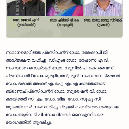
സ്ഥാനമൊഴിഞ്ഞ പ്രസിഡൻ്റ് ഡോ. രമേഷ് ഡി ജി
അധ്യക്ഷത വഹിച്ചു. ഡിഎംഒ ഡോ. രാംദാസ് എ വി,
സംസ്ഥാന സെക്രട്ടറി ഡോ. സുനിൽ പി കെ, വൈസ്
പ്രസിഡൻ്റ് ഡോ. മുരളീധരൻ, മുൻ സംസ്ഥാന ട്രഷറർ
ഡോ. ജമാൽ അഹ്മദ് എ, ഐ എം എ കാഞ്ഞങ്ങാട്
ബ്രാഞ്ച് പ്രസിഡൻ്റ് ഡോ. സുരേഷൻ വി, ഡോ.
കായിഞ്ഞി സി എം, ഡോ. ജീജ, ഡോ. സുകു സി
തുടങ്ങിയവർ സംസാരിച്ചു. റിട്ടയർ ചെയ്ത അംഗങ്ങളായ
ഡോ. ആമിന ടി പി, ഡോ ദിവകർ റൈ എന്നിവരെ
യോഗത്തിൽ ആദരിച്ചു.