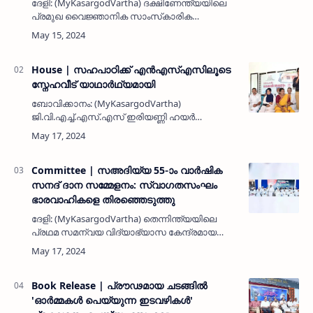
ദേളി: (MyKasargodVartha) ദക്ഷിണേന്ത്യയിലെ
പ്രമുഖ വൈജ്ഞാനിക സാംസ്‌കാരിക
കേന്ദ്രമായ ജാമിഅ സഅദിയ്യ
അറബിയ്യയുടെ സഅദിയ്യ 55-ാം വാര്‍ഷിക
സനദ് ദാന മഹാ സമ്മേളനം നവംബർ 22, 23, 24
തീയതികളില്…
House | സഹപാഠിക്ക് എൻഎസ്എസിലൂടെ
സ്നേഹവീട് യാഥാർഥ്യമായി
ബോവിക്കാനം: (MyKasargodVartha)
ജി.വി.എച്ച്.എസ്.എസ് ഇരിയണ്ണി ഹയർ
സെക്കൻ്ററി വിഭാഗം എൻഎസ്എസ്
യൂനിറ്റിൻ്റെ നേതൃത്വത്തിൽ സഹപാഠിക്ക്
നിർമ്മിച്ച വീടിൻ്റെ താക്കോൽ കൈമാറ്റം
സംസ്ഥാന എൻഎസ്…
Committee | സഅദിയ്യ 55-ാം വാര്‍ഷിക
സനദ് ദാന സമ്മേളനം: സ്വാഗതസംഘം
ഭാരവാഹികളെ തിരഞ്ഞെടുത്തു
ദേളി: (MyKasargodVartha) തെന്നിന്ത്യയിലെ
പ്രഥമ സമന്വയ വിദ്യാഭ്യാസ കേന്ദ്രമായ
ജാമിഅ സഅദിയ്യ അറബിയ്യയുടെ 55-ാം
വാര്‍ഷിക സനദ് ദാന സമ്മേളനം 2024 നവംബര്‍
22, 23, 24 തീയതികളില്‍ നടക്കും.…
Book Release | പ്രൗഢമായ ചടങ്ങിൽ
'ഓർമ്മകൾ പെയ്യുന്ന ഇടവഴികൾ'